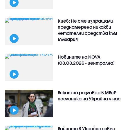
Киев: Не сме изпращали
преднамерено никакви
летателни средства към
България
Новините на NOVA
(08.08.2026 - централна)
Викат на разговор в МВнР
посланика на Украйна у нас
Войната в Украйна извън