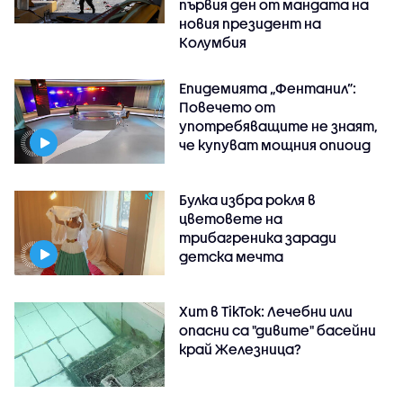
първия ден от мандата на
новия президент на
Колумбия
Епидемията „Фентанил”:
Повечето от
употребяващите не знаят,
че купуват мощния опиоид
Булка избра рокля в
цветовете на
трибагреника заради
детска мечта
Хит в TikTok: Лечебни или
опасни са "дивите" басейни
край Железница?