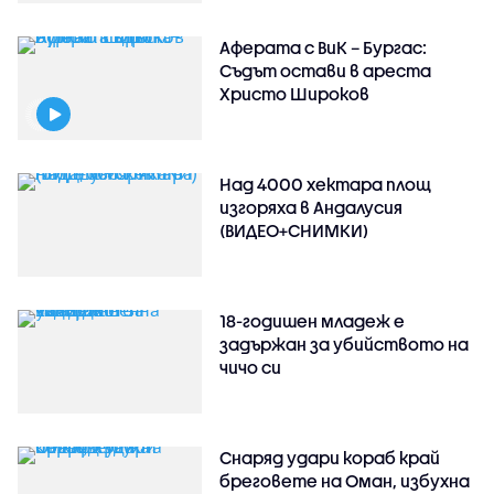
Аферата с ВиК – Бургас:
Съдът остави в ареста
Христо Широков
Над 4000 хектара площ
изгоряха в Андалусия
(ВИДЕО+СНИМКИ)
18-годишен младеж е
задържан за убийството на
чичо си
Снаряд удари кораб край
бреговете на Оман, избухна