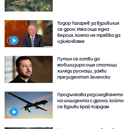
Тодор Тагарев за взривилия
се дрон: Има още една
версия, която не трябва да
изключваме
Путин се готви да
мобилизира още стотици
хиляди руснаци, заяви
президентът Зеленски
Продължава разследването
на инцидента с дрона, който
се взриви край Кардам