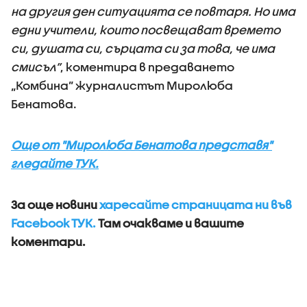
на другия ден ситуацията се повтаря. Но има
едни учители, които посвещават времето
си, душата си, сърцата си за това, че има
смисъл”
, коментира в предаването
„Комбина” журналистът Миролюба
Бенатова.
Още от "Миролюба Бенатова представя"
гледайте ТУК.
За още новини
харесайте страницата ни във
Facebook ТУК.
Там очакваме и вашите
коментари.