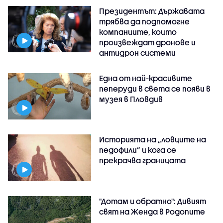
Президентът: Държавата
трябва да подпомогне
компаниите, които
произвеждат дронове и
антидрон системи
Една от най-красивите
пеперуди в света се появи в
музея в Пловдив
Историята на „ловците на
педофили” и кога се
прекрачва границата
"Дотам и обратно": Дивият
свят на Женда в Родопите