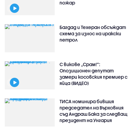
пожар
Багдад и Техеран обсъждат
схема за износ на иракски
петрол
С викове „Срам!“:
Опозиционен депутат
замери косовския премиер с
яйца (ВИДЕО)
ТИСА номинира бившия
председател на Върховния
съд Андраш Бака за следващ
президент на Унгария