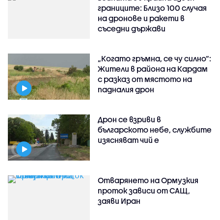
границите: Близо 100 случая
на дронове и ракети в
съседни държави
„Когато гръмна, се чу силно“:
Жители в района на Кардам
с разказ от мястото на
падналия дрон
Дрон се взриви в
българското небе, службите
изясняват чий е
Отварянето на Ормузкия
проток зависи от САЩ,
заяви Иран