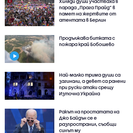
Хиляди души участваха в
парада „Прага Прайд“ в
памет на жертвите от
атентата в Берлин
Продължава битката с
пожара край Бобошево
Най-малко трима души са
загинали, а девет са ранени
при руски атаки срещу
Източна Украйна
Ракът на простатата на
Джо Байдън се е
разпространил, съобщи
синът му