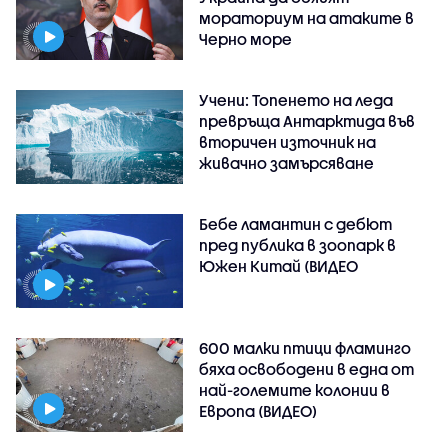
мораториум на атаките в
Черно море
Учени: Топенето на леда
превръща Антарктида във
вторичен източник на
живачно замърсяване
Бебе ламантин с дебют
пред публика в зоопарк в
Южен Китай (ВИДЕО
600 малки птици фламинго
бяха освободени в една от
най-големите колонии в
Европа (ВИДЕО)