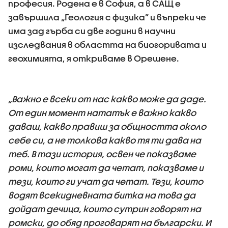
професия. Родена е в София, а в САЩ е
завършила „Геология с физика” и въпреки че
има зад гърба си две години в научни
изследвания в областта на биогоривата и
геохимията, я откриваме в Орешене.
„Важно е всеки от нас какво може да даде.
От един момент нататък е важно какво
даваш, какво правиш за общността около
себе си, а не толкова какво тя ти дава на
теб. В тази история, освен че показваме
роми, които могат да четат, показваме и
тези, които ги учат да четат. Тези, които
водят всекидневната битка на това да
дойдат дечица, които сутрин говорят на
ромски, до обяд проговарят на български. И