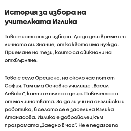
История за избора на
учителката Иглика
Това е история за избора. Да дадеш време от
личното си. Знание, от каквото има нужда.
Приемане на тези, които са свикнали на
отхвърляне.
Това е село Орешене, на около час път от
София. Там има Основно училище „Васил
Левски”, което е пълно с деца. Повечето са
от малцинствата. За да ги учи на английски и
роботика, в селото се е заселила Иглика
Атанасова. Иглика е доброволец към
програмата „Заедно в час”. Не е педагог по