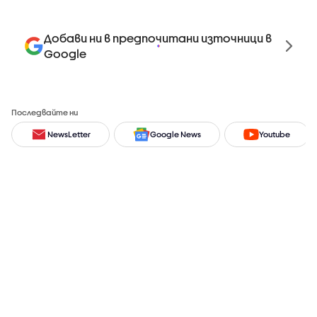
Добави ни в предпочитани източници в
Google
Последвайте ни
NewsLetter
Google News
Youtube