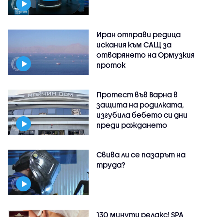
Иран отправи редица
искания към САЩ за
отварянето на Ормузкия
проток
Протест във Варна в
защита на родилката,
изгубила бебето си дни
преди раждането
Свива ли се пазарът на
труда?
130 минути релакс! SPA