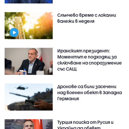
Слънчево време с локални
валежи в неделя
Иранският президент:
Моментът е подходящ за
сключване на споразумение
със САЩ
Дронове са били засечени
над военен обект в Западна
Германия
Турция поиска от Русия и
Украйна да обявят