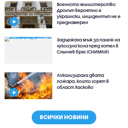
Военното министерство:
Дронът вероятно е
украински, инцидентът не е
преднамерен
Задържаха мъж за палеж на
луксозна кола пред хотел в
Слънчев бряг (СНИМКИ)
Локализираха двата
пожара, които горят в
област Хасково
ВСИЧКИ НОВИНИ