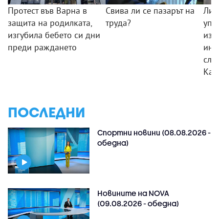
Протест във Варна в
Свива ли се пазарът на
Лид
защита на родилката,
труда?
упр
изгубила бебето си дни
изн
преди раждането
инф
слу
Кар
ПОСЛЕДНИ
Спортни новини (08.08.2026 -
обедна)
Новините на NOVA
(09.08.2026 - обедна)