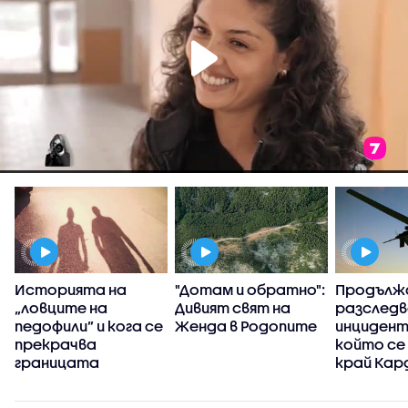
Историята на
"Дотам и обратно":
Продълж
„ловците на
Дивият свят на
разследв
педофили” и кога се
Женда в Родопите
инцидент
прекрачва
който се
границата
край Кар