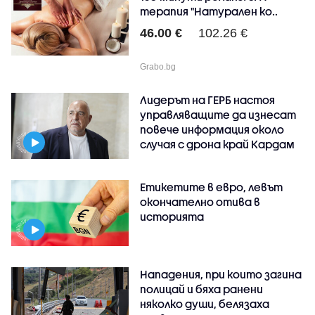
терапия "Натурален ко..
46.00 €
102.26 €
Grabo.bg
Лидерът на ГЕРБ настоя
управляващите да изнесат
повече информация около
случая с дрона край Кардам
Етикетите в евро, левът
окончателно отива в
историята
Нападения, при които загина
полицай и бяха ранени
няколко души, белязаха