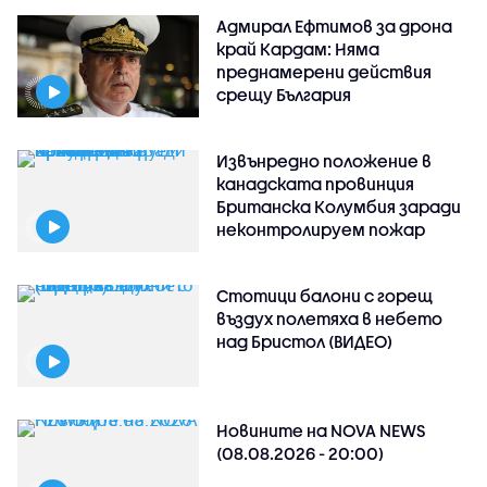
Адмирал Ефтимов за дрона
край Кардам: Няма
преднамерени действия
срещу България
Извънредно положение в
канадската провинция
Британска Колумбия заради
неконтролируем пожар
Стотици балони с горещ
въздух полетяха в небето
над Бристол (ВИДЕО)
Новините на NOVA NEWS
(08.08.2026 - 20:00)