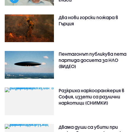
Два нови горски пожара в
Гърция
Пентагонът публикува пета
партида досиета за НЛО
(ВИДЕО)
Разкриха наркооранжерия в
София, иззети са различни
наркотици (СНИМКИ)
Двама души са убити при