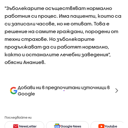
"Зъболекарите осъществяват нормално
работния си процес. Има пациенти, които са
си записали часове, но не отиват. Това е
решение на самите граждани, породени от
техни страхове. Но зъболекарите
продължават да си работят нормално,
както и останалите лечебни заведения",
обясни Ананиев.
Добави ни в предпочитани източници в
Google
Последвайте ни
NewsLetter
Google News
Youtube