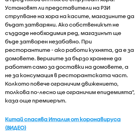
Установят ли представители на РЗИ
струпване на хора на касите, магазините да
бъдат затваряни. Ако собственикът не
създаде необходимия ред, магазинът ще
бъде затворен незабавно. При
ресторантите - ако работи кухнята, да е за
домовете. Веригите за бързо хранене да
работят само за доставки на домовете, а
не за консумация в ресторантската част.
Колкото повече ограничим движението,
толкова по-лесно ще ограничим епидемията",
каза още премиерът.
Китай спасява Италия от коронавируса
(ВИДЕО)