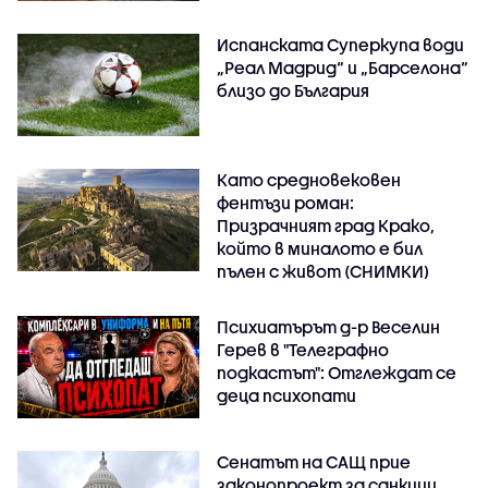
Испанската Суперкупа води
„Реал Мадрид“ и „Барселона“
близо до България
Като средновековен
фентъзи роман:
Призрачният град Крако,
който в миналото е бил
пълен с живот (СНИМКИ)
Психиатърът д-р Веселин
Герев в "Телеграфно
подкастът": Отглеждат се
деца психопати
Сенатът на САЩ прие
законопроект за санкции