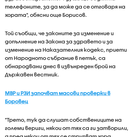
телефоните, за да може да се отговаря на
хората", обясни още Борисов.
Той съобщи, че законите за изменение и
допълнение на Закона за здравето и за
изменение на Наказателния кодекс, приети
от Народното събрание в петък, са
обнародвани днес в извънреден брой на
Държавен вестник.
МВР и РЗИ започват масови проверки в
Боровец
"Трето, тук да слушат собствениците на
големи вериги, някои от тях са ги затворили,
а пред някои от тях се струпват хора.