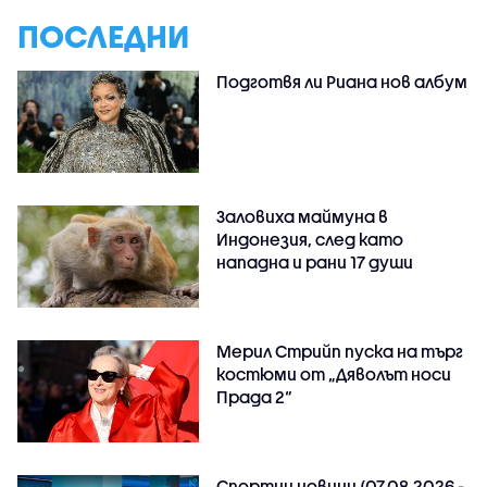
ПОСЛЕДНИ
Подготвя ли Риана нов албум
Заловиха маймуна в
Индонезия, след като
нападна и рани 17 души
Мерил Стрийп пуска на търг
костюми от „Дяволът носи
Прада 2“
Спортни новини (07.08.2026 -