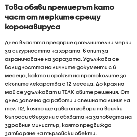
примерите за
Това обяви премиерът като
агресивно
част от мерките срещу
поведение
коронавируса
Днес властта предприе допълнителни мерки
за сигурността на хората, в опит за
ограничаване на заразата. Удължава се
валидността на личните документи с 6
месеца, както и срокът на протоколите за
скъпите лекарства с 12 месеца. До края на
май се удължават и ТЕЛК-овите решения. От
днес започна да работи и спешната линия на
тел 112, която ще дава отговори на всички
въпроси свързани с обхвата на заповедта на
здравния министър, която предвижда
затваряне на търговски обекти.