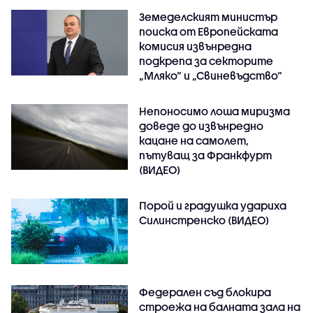
Земеделският министър
поиска от Европейската
комисия извънредна
подкрепа за секторите
„Мляко“ и „Свиневъдство“
Непоносимо лоша миризма
доведе до извънредно
кацане на самолет,
пътуващ за Франкфурт
(ВИДЕО)
Порой и градушка удариха
Силинстренско (ВИДЕО)
Федерален съд блокира
строежа на балната зала на