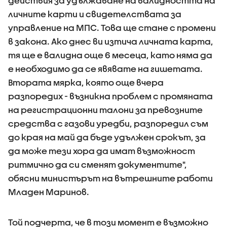
действия за удължаване на валидността на
личните карти и свидетелствата за
управление на МПС. Това ще стане с промени
в закона. Ако днес ви изтича личната карта,
тя ще е валидна още 6 месеца, като няма да
е необходимо да се явявате на гишетата.
Втората мярка, която още вчера
разпоредих - възникна проблем с промяната
на регистрационни талони за превозните
средства с газови уредби, разпоредил съм
до края на май да бъде удължен срокът, за
да може тези хора да имат възможност
ритмично да си сменят документите",
обясни министърът на вътрешните работи
Младен Маринов.
Той подчерта, че в този момент е възможно