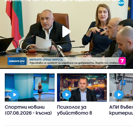
Спортни новини
Психолог за
АПИ въве
(07.08.2026 - късна)
убийството в
критерии
Пловдив:
спиране 
Възрастните
тировет
дадохме