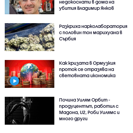
недокоснати в дома на
убития Владимир Янков
Разкриха нарколаборатория
с половин тон марихуана в
Сърбия
Как кризата в Ормузкия
проток се отразява на
световната икономика
Почина Уилям Орбит -
продуцентът, работил с
Мадона, U2, Роби Уилямс и
много други