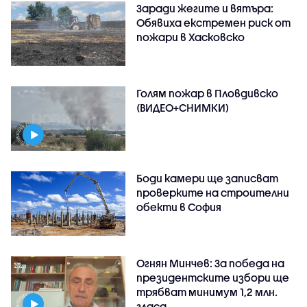
Заради жегите и вятъра:
Обявиха екстремен риск от
пожари в Хасковско
Голям пожар в Пловдивско
(ВИДЕО+СНИМКИ)
Боди камери ще записват
проверките на строителни
обекти в София
Огнян Минчев: За победа на
президентските избори ще
трябват минимум 1,2 млн.
гласа