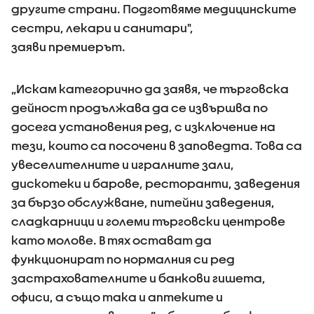
другите страни. Подготвяме медицинските
сестри, лекари и санитари",
заяви премиерът.
„Искам категорично да заявя, че търговска
дейност продължава да се извършва по
досега установения ред, с изключение на
тези, които са посочени в заповедта. Това са
увеселителните и игралните зали,
дискотеки и барове, ресторанти, заведения
за бързо обслужване, питейни заведения,
сладкарници и големи търговски центрове
като молове. В тях остават да
функционират по нормалния си ред
застрахователните и банкови гишета,
офиси, а също така и аптеките и