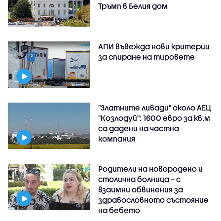
Тръмп в Белия дом
АПИ въвежда нови критерии
за спиране на тировете
"Златните ливади" около АЕЦ
"Козлодуй": 1600 евро за кв.м
са дадени на частна
компания
Родители на новородено и
столична болница – с
взаимни обвинения за
здравословното състояние
на бебето