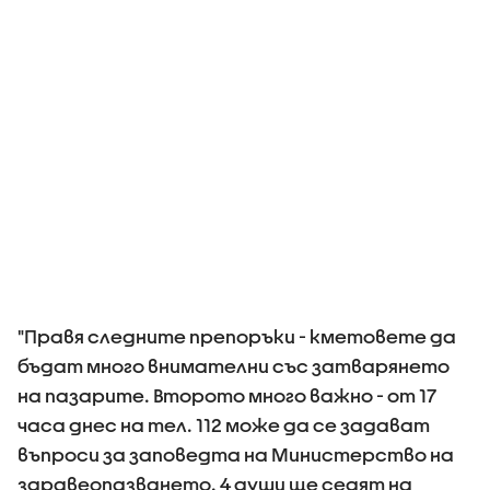
"Правя следните препоръки - кметовете да
бъдат много внимателни със затварянето
на пазарите. Второто много важно - от 17
часа днес на тел. 112 може да се задават
въпроси за заповедта на Министерство на
здравеопазването. 4 души ще седят на