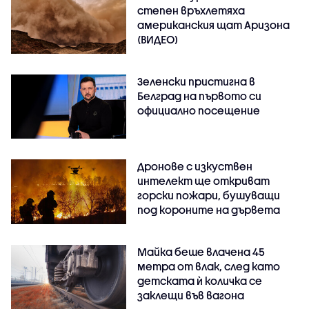
степен връхлетяха
американския щат Аризона
(ВИДЕО)
Зеленски пристигна в
Белград на първото си
официално посещение
Дронове с изкуствен
интелект ще откриват
горски пожари, бушуващи
под короните на дървета
Майка беше влачена 45
метра от влак, след като
детската ѝ количка се
заклещи във вагона