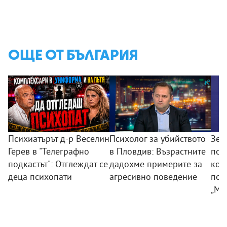
ОЩЕ ОТ БЪЛГАРИЯ
Психиатърът д-р Веселин
Психолог за убийството
Зем
Герев в "Телеграфно
в Пловдив: Възрастните
пои
подкастът": Отглеждат се
дадохме примерите за
ком
деца психопати
агресивно поведение
под
„Мл