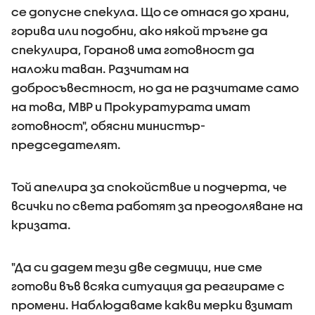
се допусне спекула. Що се отнася до храни,
горива или подобни, ако някой тръгне да
спекулира, Горанов има готовност да
наложи таван. Разчитам на
добросъвестност, но да не разчитаме само
на това, МВР и Прокуратурата имат
готовност", обясни министър-
председателят.
Той апелира за спокойствие и подчерта, че
всички по света работят за преодоляване на
кризата.
"Да си дадем тези две седмици, ние сме
готови във всяка ситуация да реагираме с
промени. Наблюдаваме какви мерки взимат