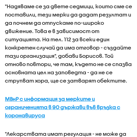
"Надяваме се за двете седмици, които сме се
поставили, тези мерки да дадат резултат и
да почнем да отпускаме по-широко
движение. Това е в зависимост от
ситуацията. На тел. 112 за всеки един
конкретен случай да има отговор - създайте
тази организация", добави Борисов. Той
отново повтори, че там, където не се спазва
основната цел на заповедта - да не се
струпват хора, ще се затварят обектите.
МВнР с информация за мерките и
ограниченията в 90 държави във връзка с
коронавируса
"Лекарствата имат регулация - не може да