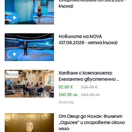
късна)
Новините на NOVA
(07.08.2026 - лятна късна)
Хапване с компанията:
Елегантно двустепенно ..
82.00 €
125.00 €
160.38 лв
244.48 лв
Grabo.bg
От Омир до Нолан: Филмът
„Одисея” и споровете около
него