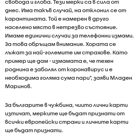
свобода и глоба. Тези мерки са в сила от
днес. Има такъв случай, на отклонил се от
карантината. Той е намерен в друго
населено място в нетрезво състояние.
Имаме единични случаи за телефонни измами.
За това обръщам внимание. Хората се
лъжат за най-големите им страхове. Като
пример ще дам - измамата е, че техен
роднина е заболял от коронавирус и е
необходима голяма сума пари", заяви Младен
Маринов.
За българите в чужбина, чиито лични карти
изтичат, мерките ще бъдат признати от
всички европейски страни и личните карти
ще бъдат признати.