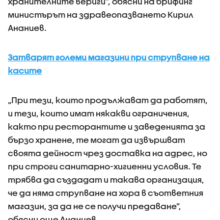
хранителните вериги”, обясни на брифинг
министърът на здравеопазването Кирил
Ананиев.
Затварят големи магазини при струпване на
касите
„При тези, които продължават да работят,
и тези, които имат някакви ограничения,
както при ресторантите и заведенията за
бързо хранене, те могат да извършват
своята дейност чрез доставка на адрес, но
при строги санитарно-хигиенни условия. Те
трябва да създадат и такава организация,
че да няма струпване на хора в съответния
магазин, за да не се получи предаване”,
обясни още Ананиев.