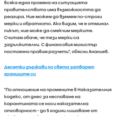
всяка една промяна на ситуацията
правителството има възможността да
реагира. Ние можем да вземем по-строги
мерки и обратното. Ако видим, че е отминал
пикът, ние може да смекчим мерките.
Считам обаче, че тези мерки са
задължителни. С финансовия министър
постоянно правим разчети", обясни Ананиев.
Десетки държави по света затварят
границите си
"По отношение на промените в Наказателния
кодекс, от днес за неспаване на
карантината се носи наказателна
отговорност - до 5 години лишаване от