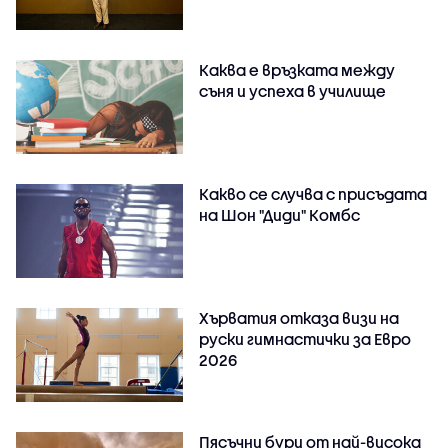
Каква е връзката между
съня и успеха в училище
Какво се случва с присъдата
на Шон "Диди" Комбс
Хърватия отказа визи на
руски гимнастички за Евро
2026
Пясъчни бури от най-висока