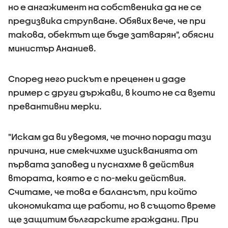
но е ангажимент на собственика да не се
предизвика струпване. Обявих вече, че при
такова, обектът ще бъде затварян", обясни
министър Ананиев.
Според него рискът е преценен и даде
пример с други държави, в които не са взети
превантивни мерки.
"Искам да ви уведомя, че точно поради тази
причина, ние смекчихме изискванията от
първата заповед и пуснахме в действия
втората, която е с по-меки действия.
Считаме, че това е балансът, при който
икономиката ще работи, но в същото време
ще защитим българските граждани. При