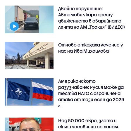
Двойно нарушение:
Автомобил кара срещу
движението в аварийната
лента на АМ „Тракия” (ВИДЕО)
Отново отказаха лечение у
нас на Ива Михаилова
Американското
разузнаване: Русия може да
тества НАТО с ограничена
атака от тази есен до 2029
г.
Над 50 000 евро, злато и
скъпи часовници останали