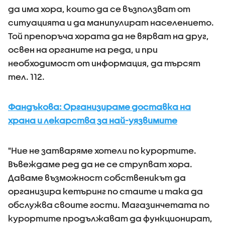
да има хора, които да се възползват от
ситуацията и да манипулират населението.
Той препоръча хората да не вярват на друг,
освен на органите на реда, и при
необходимост от информация, да търсят
тел. 112.
Фандъкова: Организираме доставка на
храна и лекарства за най-уязвимите
"Ние не затваряме хотели по курортите.
Въвеждаме ред да не се струпват хора.
Даваме възможност собственикът да
организира кетъринг по стаите и така да
обслужва своите гости. Магазинчетата по
курортите продължават да функционират,