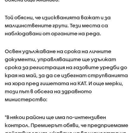
Той обясни, че изискванията важат и за
малцинствените групи. Тези места са
наблюдавани от органите на реда.
Освен удължаване на срока на личните
документи, управляващите ще удължат
срока за регистрация на газовите уредби до
края на май, за да се избегнат струпванията
на хора пред гишетата на КАТ. И още мерки,
този път в обсега на здравното
министерство:
"В някои райони ще има по-интензивен
контрол. Премиерът обяви, че предприемаме