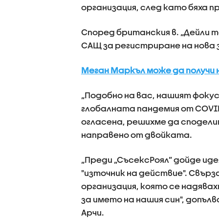
организация, след като бяха п
Според британския в. „Дейли т
САЩ за регистриране на нова 
Меган Маркъл може да получи н
„Подобно на вас, нашият фокус
глобалната пандемия от COVID
огласена, решихме да споделим
направено от двойката.
„Преди „СъсексРоял” дойде иде
"източник на действие". Свър
организация, която се надявах
за името на нашия син", допълв
Арчи.