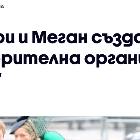
НА
ри и Меган съз
рителна орган
”