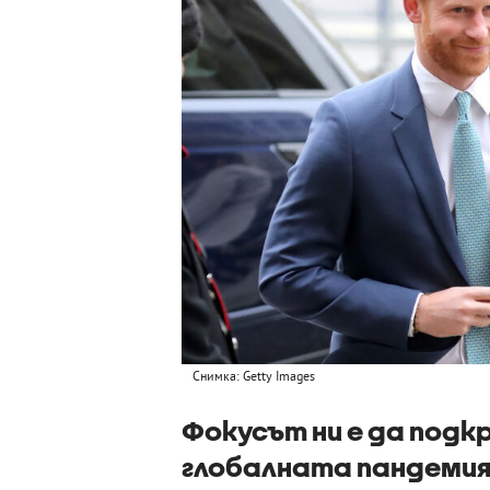
Снимка: Getty Images
Фокусът ни е да подк
глобалната пандемия о