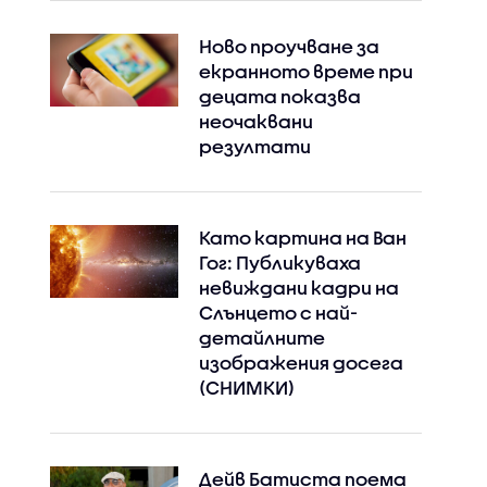
Ново проучване за
екранното време при
децата показва
неочаквани
резултати
Като картина на Ван
Гог: Публикуваха
невиждани кадри на
Слънцето с най-
детайлните
изображения досега
(СНИМКИ)
Дейв Батиста поема