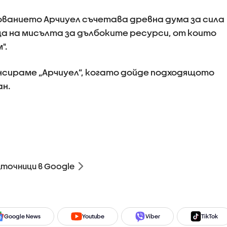
ованието Арчиуел съчетава древна дума за сила
ща на мисълта за дълбоките ресурси, от които
".
нсираме „Арчиуел”, когато дойде подходящото
ан.
зточници в Google
Google News
Youtube
Viber
TikTok