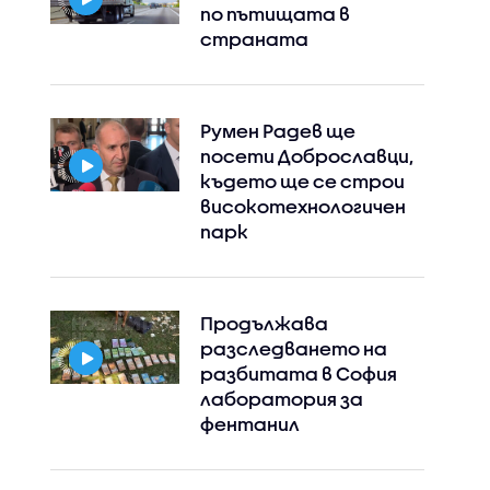
по пътищата в
страната
Румен Радев ще
посети Доброславци,
където ще се строи
високотехнологичен
парк
Продължава
разследването на
разбитата в София
лаборатория за
фентанил
Instagram
Facebook