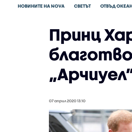
НОВИНИТЕ НА NOVA
СВЕТЪТ
ОТВЪД ОКЕА
Принц Ха
благотво
„Арчиуел
07 април 2020 13:10