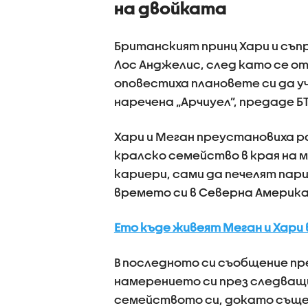
на двойката
Британският принц Хари и съп
Лос Анджелис, след като се о
оповестиха плановете си да у
наречена „Арчиуел”, предаде БТ
Хари и Меган преустановиха 
кралско семейство в края на м
кариери, сами да печелят пар
времето си в Северна Америка
Ето къде живеят Меган и Хари
В последното си съобщение пр
намерението си през следващи
семейството си, докато същ