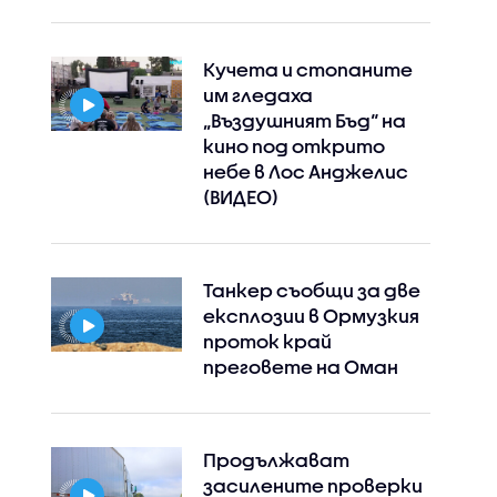
Кучета и стопаните
им гледаха
„Въздушният Бъд“ на
кино под открито
небе в Лос Анджелис
(ВИДЕО)
Танкер съобщи за две
експлозии в Ормузкия
проток край
преговете на Оман
Продължават
засилените проверки