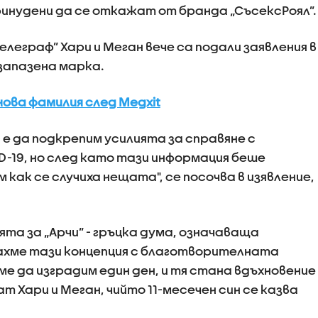
ринудени да се откажат от бранда „СъсексРоял”.
елеграф” Хари и Меган вече са подали заявления в
запазена марка.
ова фамилия след Megxit​
 е да подкрепим усилията за справяне с
-19, но след като тази информация беше
 как се случиха нещата", се посочва в изявление,
ята за „Арчи” - гръцка дума, означаваща
захме тази концепция с благотворителната
ме да изградим един ден, и тя стана вдъхновение
ат Хари и Меган, чийто 11-месечен син се казва