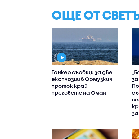
ОЩЕ ОТ СВЕТ
Танкер съобщи за две
„Б
експлозии в Ормузкия
за
проток край
П
преговете на Оман
съ
по
кр
за