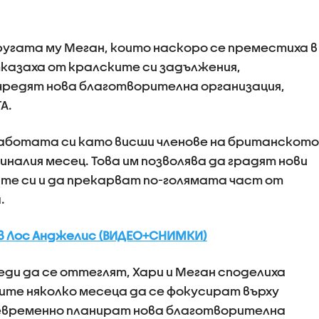
ругата му Меган, които наскоро се преместиха в
тказаха от кралските си задължения,
чредят нова благотворителна организация,
А.
работата си като висши членове на британското
иналия месец. Това им позволява да градят нови
ите си и да прекарват по-голямата част от
.
 в Лос Анджелис (ВИДЕО+СНИМКИ)
еди да се оттеглят, Хари и Меган споделиха
те няколко месеца да се фокусират върху
евременно планират нова благотворителна