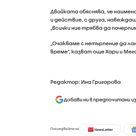
Двойката обяснява, че наимен
и действие, с друга, навежда
„всички ние трябва да почерпим
„Очакваме с нетърпение да ла
време", казват още Хари и Мег
Редактор: Ина Григорова
Добави ни в предпочитани и
Последвайте ни
NewsLetter