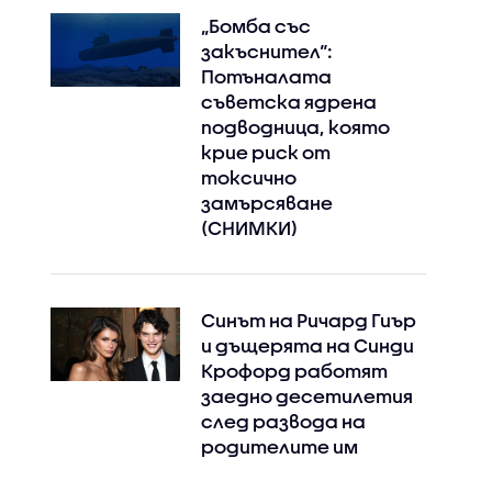
„Бомба със
закъснител“:
Потъналата
съветска ядрена
подводница, която
крие риск от
токсично
замърсяване
(СНИМКИ)
Синът на Ричард Гиър
и дъщерята на Синди
Крофорд работят
заедно десетилетия
след развода на
родителите им