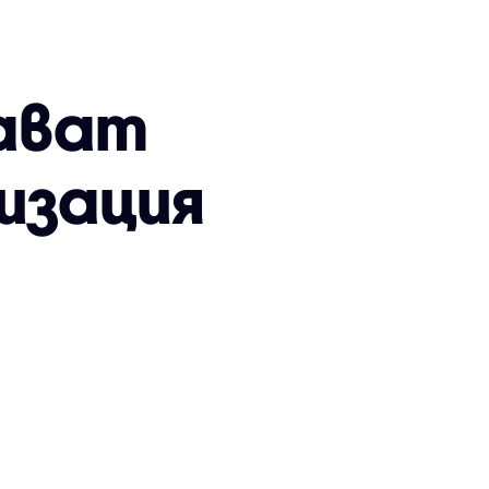
дават
изация