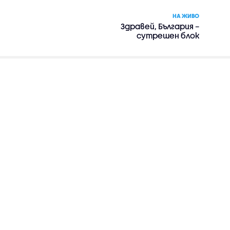
НА ЖИВО
Здравей, България –
сутрешен блок