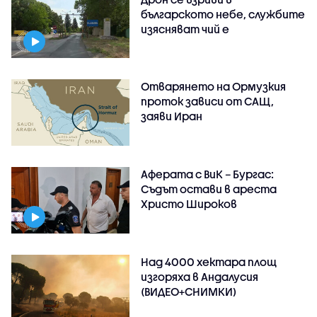
българското небе, службите
изясняват чий е
Отварянето на Ормузкия
проток зависи от САЩ,
заяви Иран
Аферата с ВиК – Бургас:
Съдът остави в ареста
Христо Широков
Над 4000 хектара площ
изгоряха в Андалусия
(ВИДЕО+СНИМКИ)