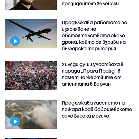
президентът Зеленски
Продължава работата по
изясняване на
обстоятелствата около
дрона, който се взриви на
българска територия
Хиляди души участваха в
парада „Прага Прайд“ в
памет на жертвите от
атентата в Берлин
Продължава гасенето на
пожара край бобошевското
село Висока могила