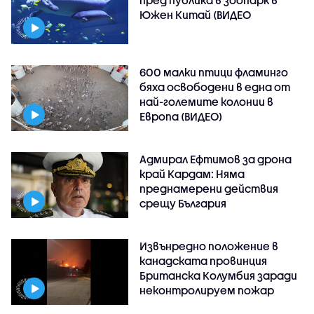
пред публика в зоопарк в
Южен Китай (ВИДЕО
600 малки птици фламинго
бяха освободени в една от
най-големите колонии в
Европа (ВИДЕО)
Адмирал Ефтимов за дрона
край Кардам: Няма
преднамерени действия
срещу България
Извънредно положение в
канадската провинция
Британска Колумбия заради
неконтролируем пожар