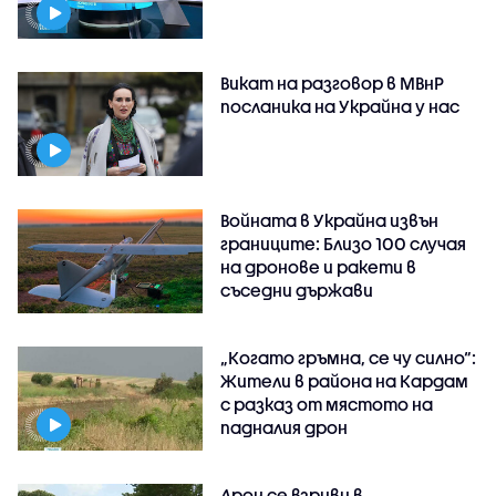
Викат на разговор в МВнР
посланика на Украйна у нас
Войната в Украйна извън
границите: Близо 100 случая
на дронове и ракети в
съседни държави
„Когато гръмна, се чу силно“:
Жители в района на Кардам
с разказ от мястото на
падналия дрон
Дрон се взриви в