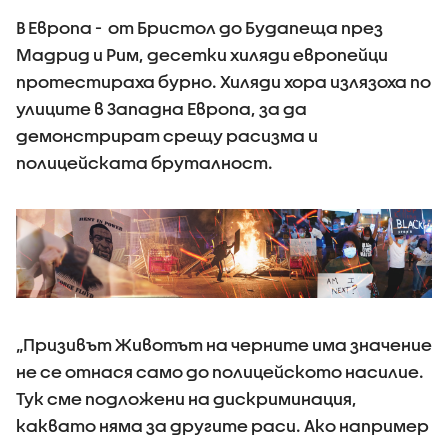
В Европа - от Бристол до Будапеща през
Мадрид и Рим, десетки хиляди европейци
протестираха бурно. Хиляди хора излязоха по
улиците в Западна Европа, за да
демонстрират срещу расизма и
полицейската бруталност.
„Призивът Животът на черните има значение
не се отнася само до полицейското насилие.
Тук сме подложени на дискриминация,
каквато няма за другите раси. Ако например