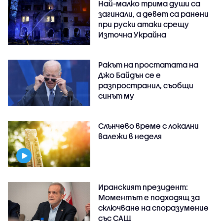
Най-малко трима души са
загинали, а девет са ранени
при руски атаки срещу
Източна Украйна
Ракът на простатата на
Джо Байдън се е
разпространил, съобщи
синът му
Слънчево време с локални
валежи в неделя
Иранският президент:
Моментът е подходящ за
сключване на споразумение
със САЩ