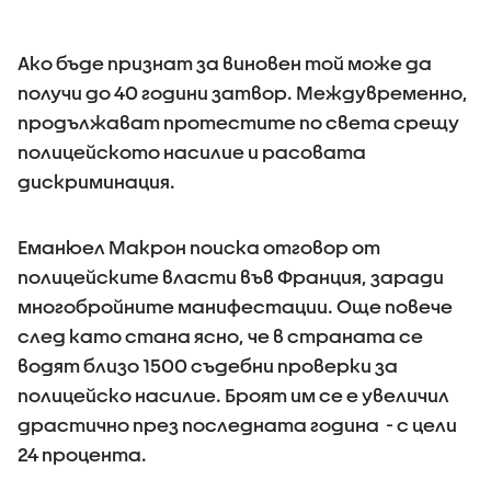
Ако бъде признат за виновен той може да
получи до 40 години затвор. Междувременно,
продължават протестите по света срещу
полицейското насилие и расовата
дискриминация.
Еманюел Макрон поиска отговор от
полицейските власти във Франция, заради
многобройните манифестации. Още повече
след като стана ясно, че в страната се
водят близо 1500 съдебни проверки за
полицейско насилие. Броят им се е увеличил
драстично през последната година - с цели
24 процента.