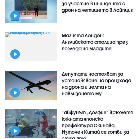
за участие в инцидента с
дрон на летището в Лайпциг
Магията Лондон:
Английската столица през
погледа на младите
Депутати настояват за
установяване на произхода
на дрона и целта на
навлизането му
Тайфунът „Долфин” връхлетя
южната японска
префектура Окинава,
Източен Китай се готви за
стихията