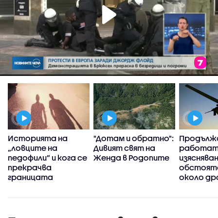
Историята на
"Дотам и обратно":
Продълж
„ловците на
Дивият свят на
работат
педофили” и кога се
Женда в Родопите
изясняван
прекрачва
обстоят
границата
около др
се взриви
българск
територ