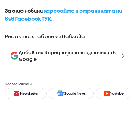
За още новини
харесайте и страницата ни
във Facebook ТУК
.
Редактор: Габриела Павлова
Добави ни в предпочитани източници в
Google
Последвайте ни
NewsLetter
Google News
Youtube