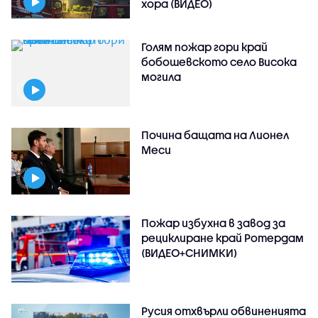
хора (ВИДЕО)
Голям пожар гори край
бобошевското село Висока
могила
Почина бащата на Лионел
Меси
Пожар избухна в завод за
рециклиране край Ротердам
(ВИДЕО+СНИМКИ)
Русия отхвърли обвиненията