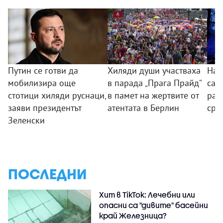
Путин се готви да
Хиляди души участваха
Най
мобилизира още
в парада „Прага Прайд“
са з
стотици хиляди руснаци,
в памет на жертвите от
ран
заяви президентът
атентата в Берлин
сре
Зеленски
ПОСЛЕДНИ
Хит в TikTok: Лечебни или
опасни са "дивите" басейни
край Железница?