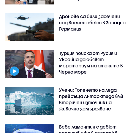
Дронове са били засечени
над военен обект в Западна
Германия
Турция поиска от Русия и
Украйна да обявят
мораториум на атаките в
Черно море
Учени: Топенето на леда
превръща Антарктида във
вторичен източник на
живачно замърсяване
Бебе ламантин с дебют