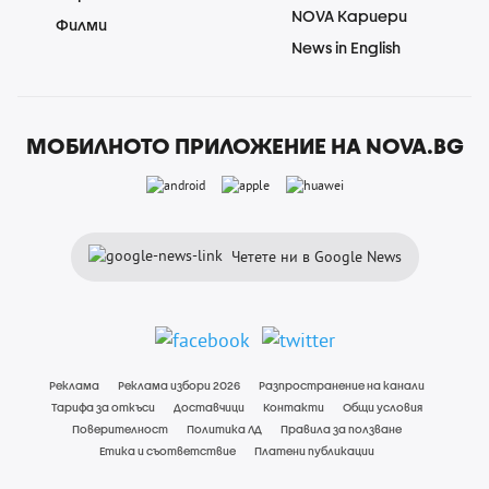
NOVA Кариери
Филми
News in English
МОБИЛНОТО ПРИЛОЖЕНИЕ НА NOVA.BG
Четете ни в Google News
Реклама
Реклама избори 2026
Разпространение на канали
Тарифа за откъси
Доставчици
Контакти
Общи условия
Поверителност
Политика ЛД
Правила за ползване
Етика и съответствие
Платени публикации