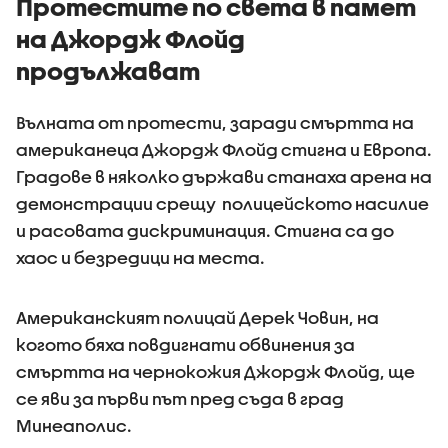
Протестите по света в памет
на Джордж Флойд
продължават
Вълната от протести, заради смъртта на
американеца Джордж Флойд стигна и Европа.
Градове в няколко държави станаха арена на
демонстрации срещу полицейското насилие
и расовата дискриминация. Стигна са до
хаос и безредици на места.
Американският полицай Дерек Човин, на
когото бяха повдигнати обвинения за
смъртта на чернокожия Джордж Флойд, ще
се яви за първи път пред съда в град
Минеаполис.