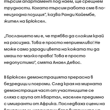
търсим апартамент под наем, ще срещнем
трудности. Когато търсим работа сме в по-
неизгодна позиция”, казва Ранди Кайембе,
жител на Брюксел.
„Посланието ми е, че трябва да сложим край
на расизма. Това е просто неприемливо! Не
може само заради цвета на кожата ти да
имаш по-малко права! Това е просто
недопустимо”, смята Анаел Девос.
В Брюксел демонстрацията прерасна в
безредици и погроми. След края на мирната
демонстрация част от участниците се
сляха с група от квартал, населен предимно
с имигранти от Африка. Последваха сцени на