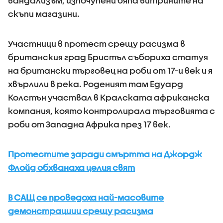
вандализъм, изпочупени бяпа витрините на
скъпи магазини.
Участници в протест срещу расизма в
британския град Бристъл събориха статуя
на британски търговец на роби от 17-и век и я
хвърлили в река. Роденият там Едуард
Колстън участвал в Кралската африканска
компания, която контролирала търговията с
роби от Западна Африка през 17 век.
Протестите заради смъртта на Джордж
Флойд обхванаха целия свят
В САЩ се проведоха най-масовите
демонстрациии срещу расизма