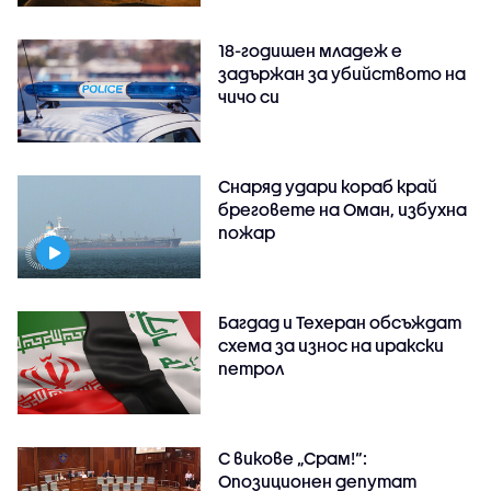
18-годишен младеж е
задържан за убийството на
чичо си
Снаряд удари кораб край
бреговете на Оман, избухна
пожар
Багдад и Техеран обсъждат
схема за износ на иракски
петрол
С викове „Срам!“:
Опозиционен депутат