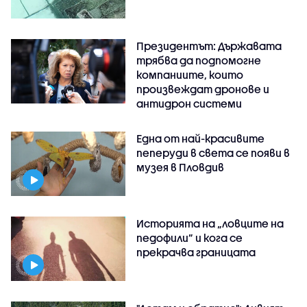
Президентът: Държавата
трябва да подпомогне
компаниите, които
произвеждат дронове и
антидрон системи
Една от най-красивите
пеперуди в света се появи в
музея в Пловдив
Историята на „ловците на
педофили” и кога се
прекрачва границата