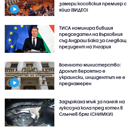
замери косовския премиер с
яйца (ВИДЕО)
ТИСА номинира бившия
председател на Върховния
съд Андраш Бака за следващ
президент на Унгария
Военното министерство:
Дронът вероятно е
украински, инцидентът не е
преднамерен
Задържаха мъж за палеж на
луксозна кола пред хотел в
Слънчев бряг (СНИМКИ)