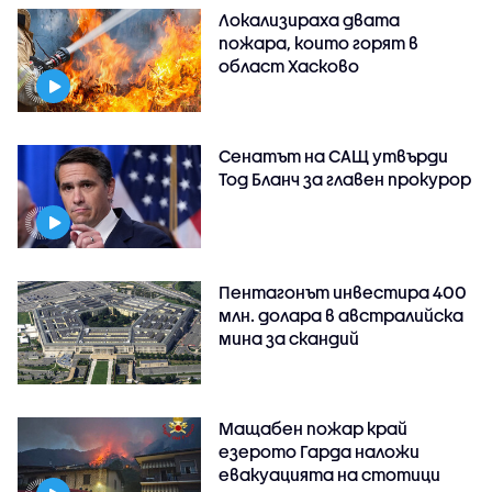
Локализираха двата
пожара, които горят в
област Хасково
Сенатът на САЩ утвърди
Тод Бланч за главен прокурор
Пентагонът инвестира 400
млн. долара в австралийска
мина за скандий
Мащабен пожар край
езерото Гарда наложи
евакуацията на стотици