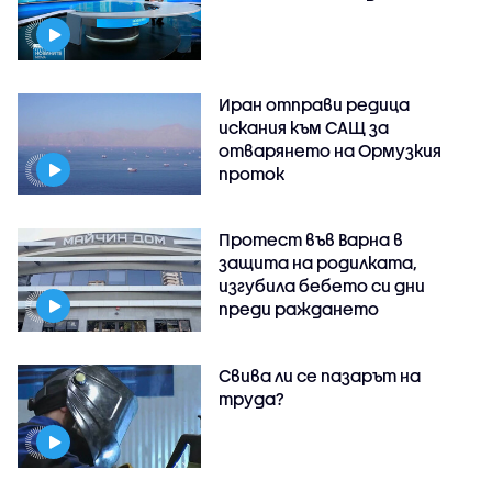
Иран отправи редица
искания към САЩ за
отварянето на Ормузкия
проток
Протест във Варна в
защита на родилката,
изгубила бебето си дни
преди раждането
Свива ли се пазарът на
труда?