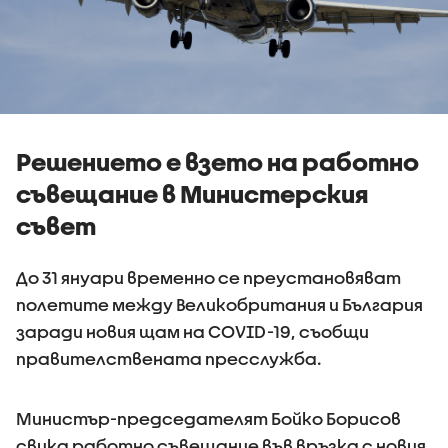
Решението е взето на работно
съвещание в Министерския
съвет
До 31 януари временно се преустановяват
полетите между Великобритания и България
заради новия щам на COVID-19, съобщи
правителствената пресслужба.
Министър-председателят Бойко Борисов
свика работно съвещание във връзка с новия