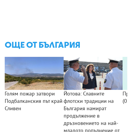
ОЩЕ ОТ БЪЛГАРИЯ
Голям пожар затвори
Йотова: Славните
Про
Подбалканския път край
флотски традиции на
(09
Сливен
България намират
продължение в
дръзновението на най-
младото попълнение от