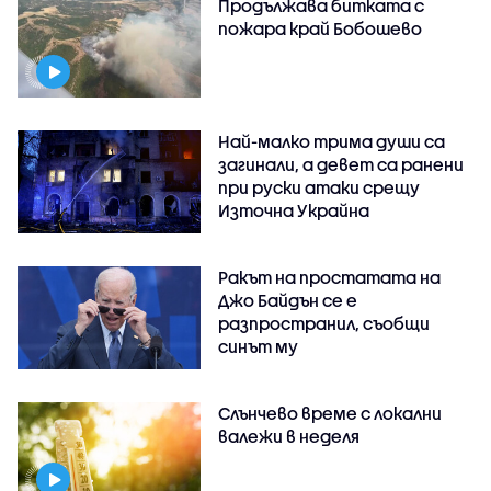
Продължава битката с
пожара край Бобошево
Най-малко трима души са
загинали, а девет са ранени
при руски атаки срещу
Източна Украйна
Ракът на простатата на
Джо Байдън се е
разпространил, съобщи
синът му
Слънчево време с локални
валежи в неделя