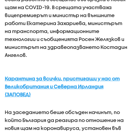
щам на COVID-19. В срещата участваха
вицепремиерът и министър на външните
работи Екатерина Захариева, министърът
на транспорта, информационните
технологии и съобщенията Росен Желязков и
министърът на здравеопазването Костадин
Ангелов.
Карантина за всички, пристигащи у нас от
Великобритания и Северна Ирландия
(ЗАПОВЕД)
На заседанието беше обсъден начинът, по
който България да реагира по отношение на
новия щам на коронавируса, установен във