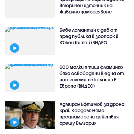
вторичен източник на
живачно замърсяване
Бебе ламантин с дебют
пред публика в зоопарк в
Южен Китай (ВИДЕО
600 малки птици фламинго
бяха освободени в една от
най-големите колонии в
Европа (ВИДЕО)
Адмирал Ефтимов за дрона
край Кардам: Няма
преднамерени действия
срещу България