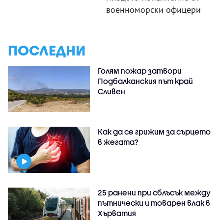
военноморски офицери
ПОСЛЕДНИ
Голям пожар затвори
Подбалканския път край
Сливен
Как да се грижим за сърцето
в жегата?
25 ранени при сблъсък между
пътнически и товарен влак в
Хърватия