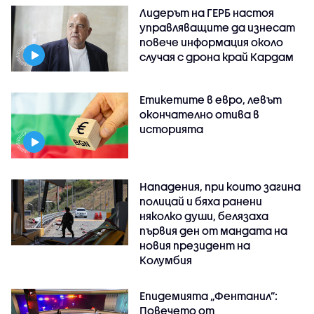
Лидерът на ГЕРБ настоя
управляващите да изнесат
повече информация около
случая с дрона край Кардам
Етикетите в евро, левът
окончателно отива в
историята
Нападения, при които загина
полицай и бяха ранени
няколко души, белязаха
първия ден от мандата на
новия президент на
Колумбия
Епидемията „Фентанил”:
Повечето от