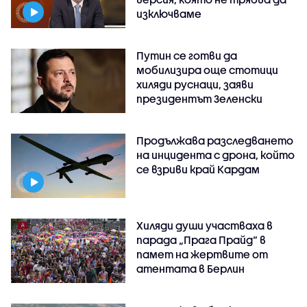
изключваме
Путин се готви да
мобилизира още стотици
хиляди руснаци, заяви
президентът Зеленски
Продължава разследването
на инцидента с дрона, който
се взриви край Кардам
Хиляди души участваха в
парада „Прага Прайд“ в
памет на жертвите от
атентата в Берлин