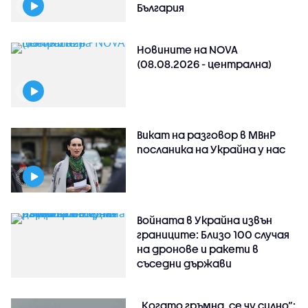
България
Новините на NOVA
(08.08.2026 - централна)
Викат на разговор в МВнР
посланика на Украйна у нас
Войната в Украйна извън
границите: Близо 100 случая
на дронове и ракети в
съседни държави
„Когато гръмна, се чу силно“: