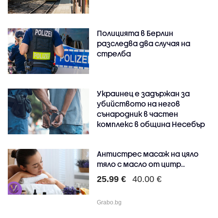
Полицията в Берлин
разследва два случая на
стрелба
Украинец е задържан за
убийството на негов
сънародник в частен
комплекс в община Несебър
Антистрес масаж на цяло
тяло с масло от цитр..
25.99 €
40.00 €
Grabo.bg