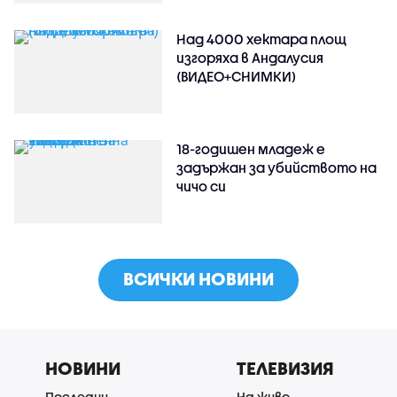
Над 4000 хектара площ
изгоряха в Андалусия
(ВИДЕО+СНИМКИ)
18-годишен младеж е
задържан за убийството на
чичо си
ВСИЧКИ НОВИНИ
НОВИНИ
ТЕЛЕВИЗИЯ
Последни
На живо