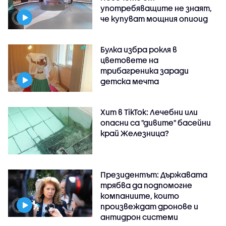
употребяващите не знаят,
че купуват мощния опиоид
Булка избра рокля в
цветовете на
трибагреника заради
детска мечта
Хит в TikTok: Лечебни или
опасни са "дивите" басейни
край Железница?
Президентът: Държавата
трябва да подпомогне
компаниите, които
произвеждат дронове и
антидрон системи