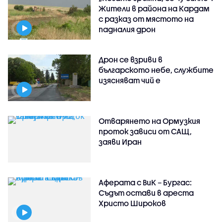
Жители в района на Кардам
с разказ от мястото на
падналия дрон
Дрон се взриви в
българското небе, службите
изясняват чий е
Отварянето на Ормузкия
проток зависи от САЩ,
заяви Иран
Аферата с ВиК – Бургас:
Съдът остави в ареста
Христо Широков