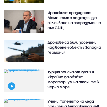
Иранският президент:
Моментът е подходящ за
сключване на споразумение
със САЩ
Дронове са били засечени
над военен обект в Западна
Германия
Турция поиска от Русия и
Украйна да обявят
мораториум на атаките в
Черно море
Учени: Топенето на леда
превръща Антарктида във