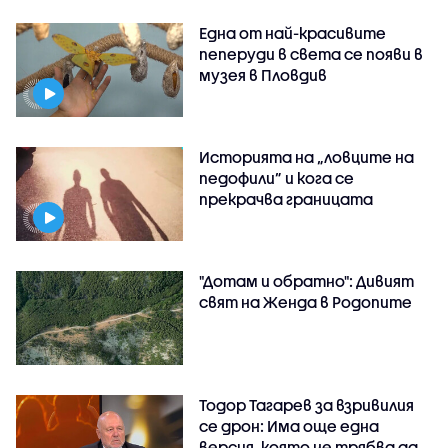
Една от най-красивите
пеперуди в света се появи в
музея в Пловдив
Историята на „ловците на
педофили” и кога се
прекрачва границата
"Дотам и обратно": Дивият
свят на Женда в Родопите
Тодор Тагарев за взривилия
се дрон: Има още една
версия, която не трябва да