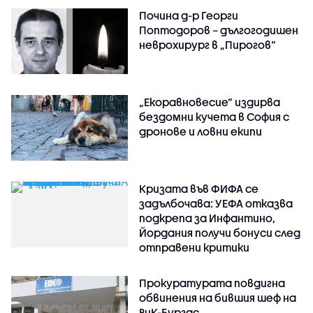
Почина д-р Георги
Поптодоров – дългогодишен
неврохирург в „Пирогов“
„Екоравновесие“ издирва
бездомни кучета в София с
дронове и ловни екипи
Кризата във ФИФА се
задълбочава: УЕФА отказва
подкрепа за Инфантино,
Йордания получи бонуси след
отправени критики
Прокуратурата повдигна
обвинения на бившия шеф на
ВиК-Бургас