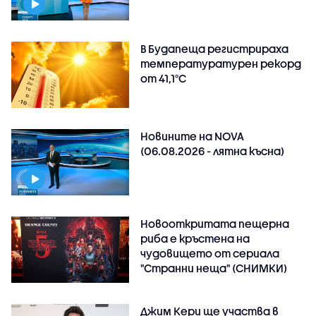
В Будапеща регистрираха
температуратурен рекорд
от 41,1°C
Новините на NOVA
(06.08.2026 - лятна късна)
Новооткритата пещерна
риба е кръстена на
чудовището от сериала
"Странни неща" (СНИМКИ)
Джим Кери ще участва в