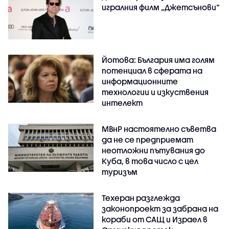
игралния филм „Джетсънови“
Йотова: България има голям
потенциал в сферата на
информационните
технологии и изкуствения
интелект
МВнР настоятелно съветва
да не се предприемат
неотложни пътувания до
Куба, в това число с цел
туризъм
Техеран разглежда
законопроект за забрана на
кораби от САЩ и Израел в