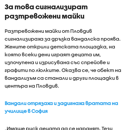
За това сигнализират
разтревожени майки
Разтревожени майки от Пловдив
сигнализираха за дръзка вандалска проява.
Жените открили детската площадка, на
която всеки дени играят децата им,
изпочупена и изрисувана със спрейове и
графити по люлките. Оказва се, че обект на
вандализъм са станали и други площадки в
центъра на Пловдив.
Вандали отрязаха и задигнаха вратата на
училище в София
„Имаше риск децата да се наранят. Тези