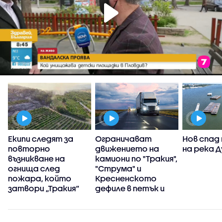
а
Екипи следят за
Ограничават
Нов спад
повторно
движението на
на река 
възникване на
камиони по "Тракия",
огнища след
"Струма" и
пожара, който
Кресненското
затвори „Тракия“
дефиле в петък и
неделя