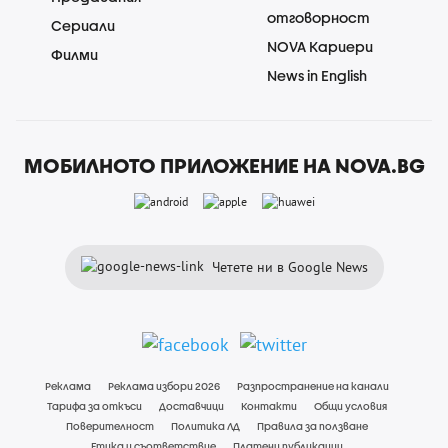
отговорност
Сериали
NOVA Кариери
Филми
News in English
МОБИЛНОТО ПРИЛОЖЕНИЕ НА NOVA.BG
Четете ни в Google News
Реклама
Реклама избори 2026
Разпространение на канали
Тарифа за откъси
Доставчици
Контакти
Общи условия
Поверителност
Политика ЛД
Правила за ползване
Етика и съответствие
Платени публикации