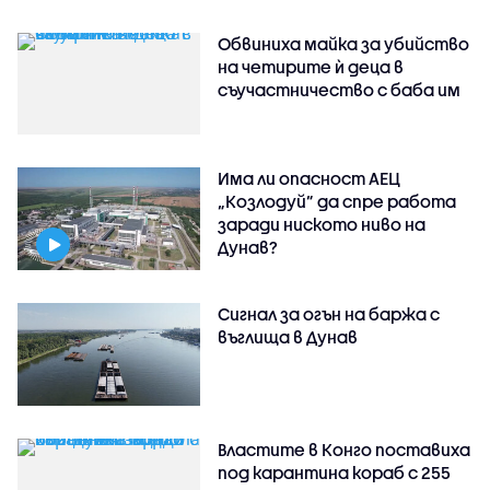
Обвиниха майка за убийство
на четирите ѝ деца в
съучастничество с баба им
Има ли опасност АЕЦ
„Козлодуй” да спре работа
заради ниското ниво на
Дунав?
Сигнал за огън на баржа с
въглища в Дунав
Властите в Конго поставиха
под карантина кораб с 255