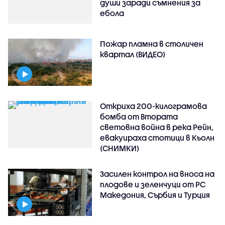
души заради съмнения за
ебола
Пожар пламна в столичен
квартал (ВИДЕО)
Откриха 200-килограмова
бомба от Втората
световна война в река Рейн,
евакуираха стотици в Кьолн
(СНИМКИ)
Засилен контрол на вноса на
плодове и зеленчуци от РС
Македония, Сърбия и Турция