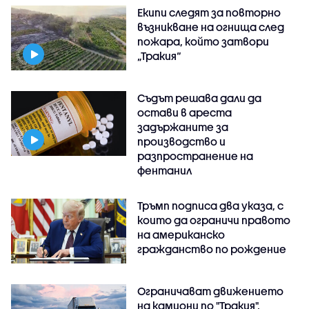
Екипи следят за повторно
възникване на огнища след
пожара, който затвори
„Тракия“
Съдът решава дали да
остави в ареста
задържаните за
производство и
разпространение на
фентанил
Тръмп подписа два указа, с
които да ограничи правото
на американско
гражданство по рождение
Ограничават движението
на камиони по "Тракия",