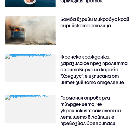
Ормузкия проток
Бомба взриви микробус край
сирийската столица
Френска гражданка,
заразила се през пролетта
с хантавирус на кораба
"Хондиус", е изписана от
интензивното отделение
Германия опроверга
твърдението, че
украинският самолет на
летището в Лайпциг е
превозвал боеприпаси