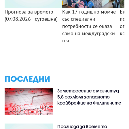
Прогноза за времето
Как 17-годишно момче
Еки
(07.08.2026 - сутрешна)
със специални
пов
потребности се оказа
огн
само на междуградски
кой
път
ПОСЛЕДНИ
Земетресение с магнитуд
5,8 разлюля западното
крайбрежие на Филипините
Прогноза за времето