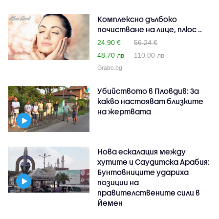
Комплексно дълбоко
почистване на лице, плюс ..
24.90 €
56.24 €
48.70 лв
110.00 лв
Grabo.bg
Убийството в Пловдив: За
какво настояват близките
на жертвата
Нова ескалация между
хутите и Саудитска Арабия:
Бунтовниците удариха
позиции на
правителствените сили в
Йемен