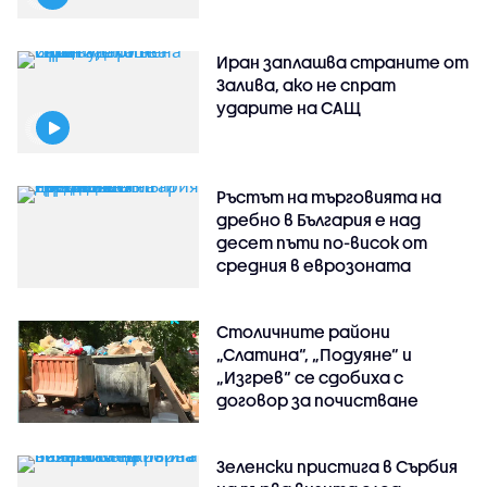
Иран заплашва страните от
Залива, ако не спрат
ударите на САЩ
Ръстът на търговията на
дребно в България е над
десет пъти по-висок от
средния в еврозоната
Столичните райони
„Слатина“, „Подуяне“ и
„Изгрев“ се сдобиха с
договор за почистване
Зеленски пристига в Сърбия