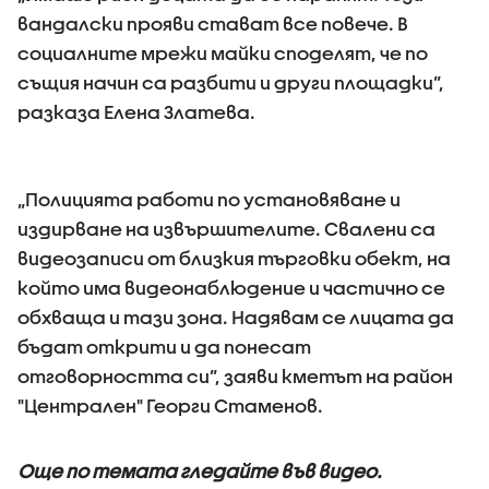
вандалски прояви стават все повече. В
социалните мрежи майки споделят, че по
същия начин са разбити и други площадки”,
разказа Елена Златева.
„Полицията работи по установяване и
издирване на извършителите. Свалени са
видеозаписи от близкия търговки обект, на
който има видеонаблюдение и частично се
обхваща и тази зона. Надявам се лицата да
бъдат открити и да понесат
отговорността си”, заяви кметът на район
"Централен" Георги Стаменов.
Още по темата гледайте във видео.