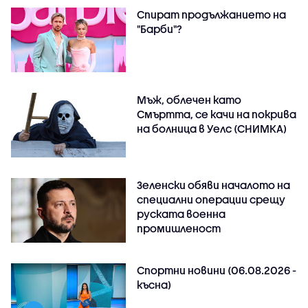
Спират продължанието на
"Барби"?
Мъж, облечен като
Смъртта, се качи на покрива
на болница в Уелс (СНИМКА)
Зеленски обяви началото на
специални операции срещу
руската военна
промишленост
Спортни новини (06.08.2026 -
късна)