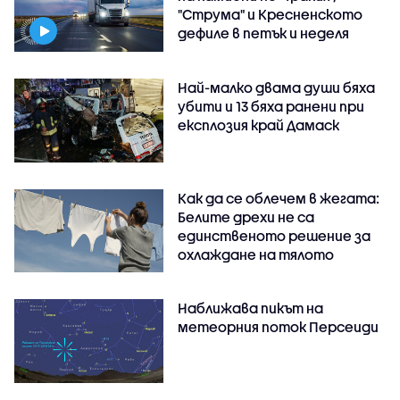
"Струма" и Кресненското
дефиле в петък и неделя
Най-малко двама души бяха
убити и 13 бяха ранени при
експлозия край Дамаск
Как да се облечем в жегата:
Белите дрехи не са
единственото решение за
охлаждане на тялото
Наближава пикът на
метеорния поток Персеиди