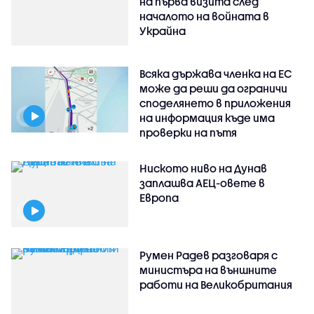
на първа визита след
началото на войната в
Украйна
Всяка държава членка на ЕС
може да реши да ограничи
споделянето в приложения
на информация къде има
проверки на пътя
Ниското ниво на Дунав
заплашва АЕЦ-овете в
Европа
Румен Радев разговаря с
министъра на външните
работи на Великобритания