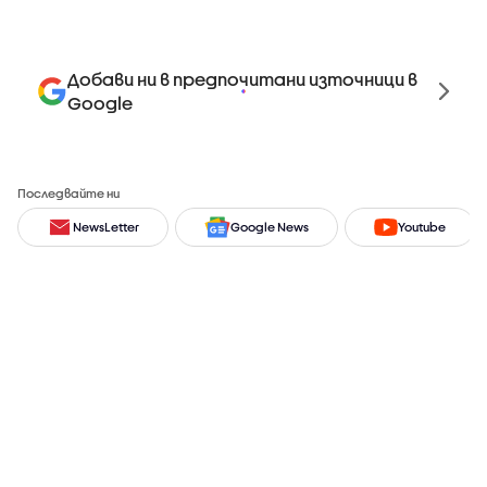
Добави ни в предпочитани източници в
Google
Последвайте ни
NewsLetter
Google News
Youtube