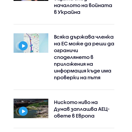
началото на войната
в Украйна
Всяка държава членка
на ЕС може да реши да
ограничи
Instagram
Facebook
споделянето в
приложения на
информация къде има
проверки на пътя
Ниското ниво на
Дунав заплашва АЕЦ-
овете в Европа