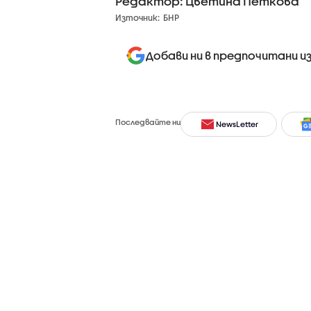
Редактор: Цветина Петкова
Източник:
БНР
Добави ни в предпочитани и
Последвайте ни
NewsLetter