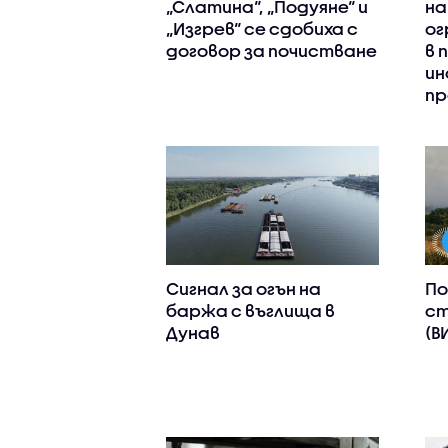
„Слатина“, „Подуяне“ и
на
„Изгрев“ се сдобиха с
ог
договор за почистване
в 
ин
пр
Сигнал за огън на
По
баржа с въглища в
ст
Дунав
(В