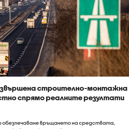
 извършена строително-монтажна
стно спрямо реалните резултати
по обезпечаване връщането на средствата,