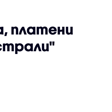
, платени
страли"