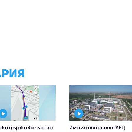
АРИЯ
яка държава членка
Има ли опасност АЕЦ