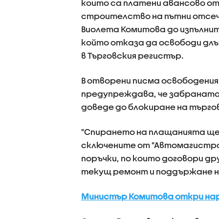
които са платени авансово о
строителство на пътни отсечк
Виолета Комитова до изпълни
който отказа да освободи дл
в Търговския регистър.
В отворени писма освободени
предупреждава, че забраната 
доведе до блокиране на търг
"Спирането на плащанията ще 
сключените от "Автомагистрал
поръчки, по които договори 
текущ ремонт и поддържане 
Министър Комитова откри нар