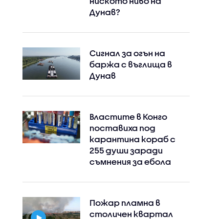
ниското ниво на
Дунав?
Сигнал за огън на
баржа с въглища в
Дунав
Властите в Конго
поставиха под
карантина кораб с
255 души заради
съмнения за ебола
Пожар пламна в
столичен квартал