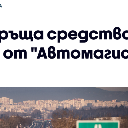
А
връща средства
 от "Автомаги