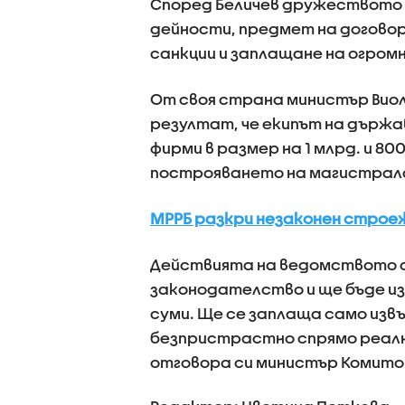
Според Беличев дружеството щ
дейности, предмет на договор
санкции и заплащане на огромн
От своя страна министър Вио
резултат, че екипът на държа
фирми в размер на 1 млрд. и 80
построяването на магистрала
МРРБ разкри незаконен строеж
Действията на ведомството с
законодателство и ще бъде и
суми. Ще се заплаща само и
безпристрастно спрямо реалн
отговора си министър Комито