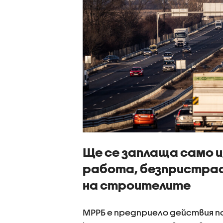
Ще се заплаща само
работа, безпристра
на строителите
МРРБ е предприело действия 