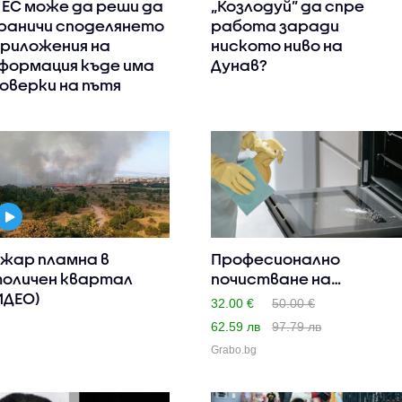
 ЕС може да реши да
„Козлодуй” да спре
раничи споделянето
работа заради
приложения на
ниското ниво на
формация къде има
Дунав?
оверки на пътя
жар пламна в
Професионално
оличен квартал
почистване на
ИДЕО)
единична фурна
32.00 €
50.00 €
62.59 лв
97.79 лв
Grabo.bg