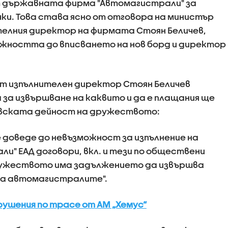
т държавната фирма "Автомагистрали" за
и. Това става ясно от отговора на министър
телния директор на фирмата Стоян Беличев,
ъжността до вписването на нов борд и директор
ят изпълнителен директор Стоян Беличев
за извършване на каквито и да е плащания ще
овската дейност на дружеството:
доведе до невъзможност за изпълнение на
и" ЕАД договори, вкл. и тези по обществени
дружеството има задължението да извършва
на автомагистралите".
ушения по трасе от АМ „Хемус“