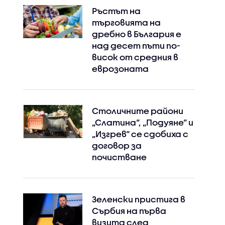
Ръстът на
търговията на
дребно в България е
над десет пъти по-
висок от средния в
еврозоната
Столичните райони
„Слатина“, „Подуяне“ и
„Изгрев“ се сдобиха с
договор за
почистване
Зеленски пристига в
Сърбия на първа
визита след