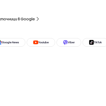
зточници в Google
Google News
Youtube
Viber
TikTok