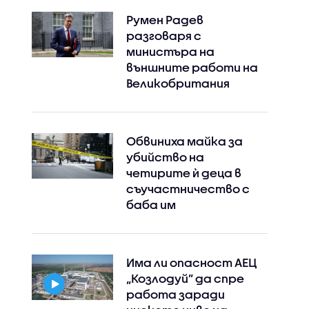
Румен Радев
разговаря с
министъра на
външните работи на
Великобритания
Обвиниха майка за
убийство на
четирите ѝ деца в
съучастничество с
баба им
Има ли опасност АЕЦ
„Козлодуй” да спре
работа заради