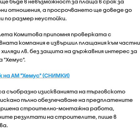
е бъде в невъзможност за плаща в срок за
ни отношения, а просрочването ще доведе до
и по размер неустойки.
лета Комитова припомня проверката с
вната компания е извършил плащания към частни
0 хиляди лв. без защита на държавния интерес за
 "Хемус".
 на АМ "Хемус" (СНИМКИ)
а съобразно изискванията на търговското
зискано пълно обезпечаване на предплатените
звършена строително-монтажна работа,
ите резултати на строителите, пише в
ва.