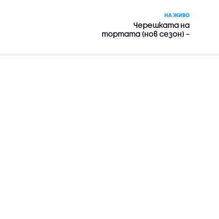
НА ЖИВО
Черешката на
тортата (нов сезон) –
риалити