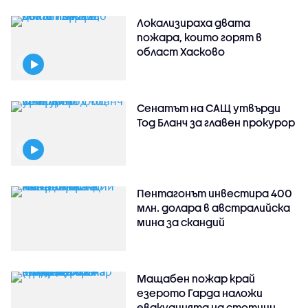
Локализираха двата
пожара, които горят в
област Хасково
Сенатът на САЩ утвърди
Тод Бланч за главен прокурор
Пентагонът инвестира 400
млн. долара в австралийска
мина за скандий
Мащабен пожар край
езерото Гарда наложи
евакуацията на стотици