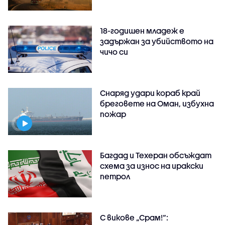
18-годишен младеж е
задържан за убийството на
чичо си
Снаряд удари кораб край
бреговете на Оман, избухна
пожар
Багдад и Техеран обсъждат
схема за износ на иракски
петрол
С викове „Срам!“: