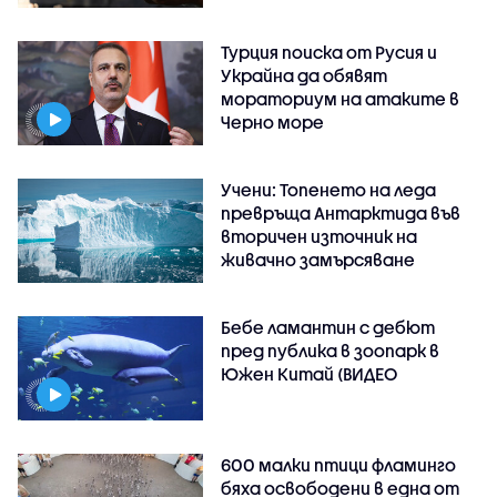
Турция поиска от Русия и
Украйна да обявят
мораториум на атаките в
Черно море
Учени: Топенето на леда
превръща Антарктида във
вторичен източник на
живачно замърсяване
Бебе ламантин с дебют
пред публика в зоопарк в
Южен Китай (ВИДЕО
600 малки птици фламинго
бяха освободени в една от