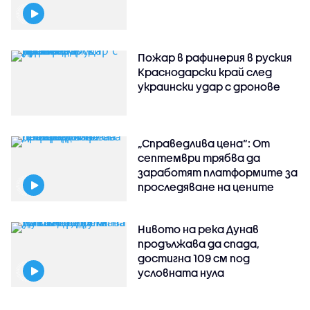
Пожар в рафинерия в руския
Краснодарски край след
украински удар с дронове
„Справедлива цена“: От
септември трябва да
заработят платформите за
проследяване на цените
Нивото на река Дунав
продължава да спада,
достигна 109 см под
условната нула