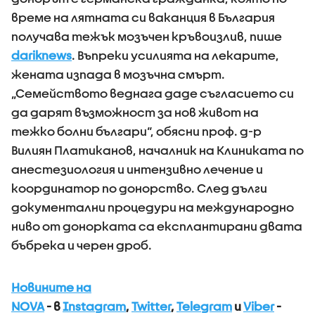
време на лятната си ваканция в България
получава тежък мозъчен кръвоизлив, пише
dariknews
. Въпреки усилията на лекарите,
жената изпада в мозъчна смърт.
„Семейството веднага даде съгласието си
да дарят възможност за нов живот на
тежко болни българи“, обясни проф. д-р
Вилиян Платиканов, началник на Клиниката по
анестезиология и интензивно лечение и
координатор по донорство. След дълги
документални процедури на международно
ниво от донорката са експлантирани двата
бъбрека и черен дроб.
Новините на
NOVA
- в
Instagram
,
Twitter
,
Telegram
и
Viber
-