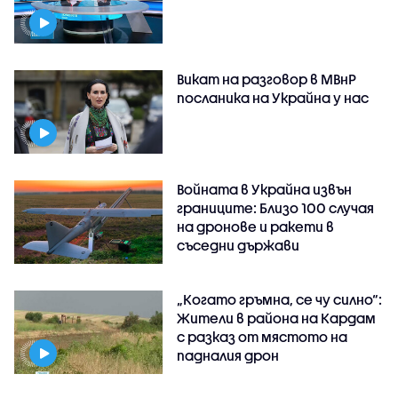
Викат на разговор в МВнР
посланика на Украйна у нас
Войната в Украйна извън
границите: Близо 100 случая
на дронове и ракети в
съседни държави
„Когато гръмна, се чу силно“:
Жители в района на Кардам
с разказ от мястото на
падналия дрон