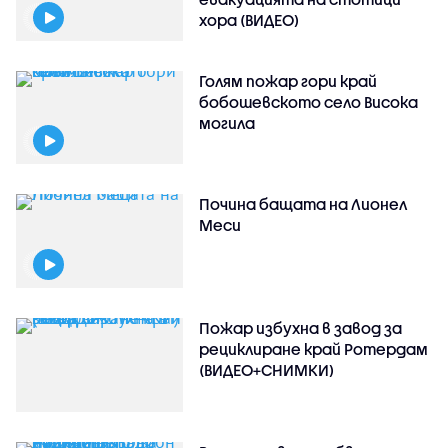
хора (ВИДЕО)
Голям пожар гори край
бобошевското село Висока
могила
Почина бащата на Лионел
Меси
Пожар избухна в завод за
рециклиране край Ротердам
(ВИДЕО+СНИМКИ)