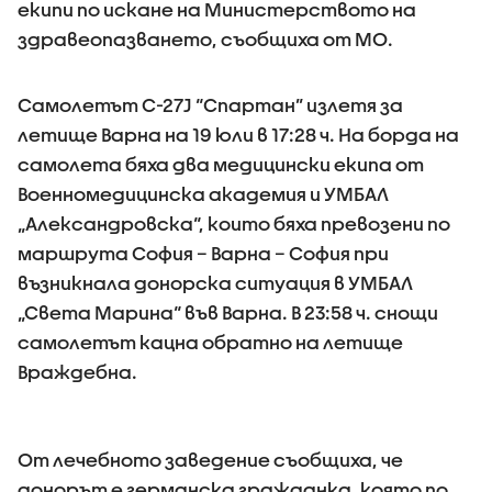
екипи по искане на Министерството на
здравеопазването, съобщиха от МО.
Самолетът C-27J “Спартан” излетя за
летище Варна на 19 юли в 17:28 ч. На борда на
самолета бяха два медицински екипа от
Военномедицинска академия и УМБАЛ
„Александровска“, които бяха превозени по
маршрута София – Варна – София при
възникнала донорска ситуация в УМБАЛ
„Света Марина“ във Варна. В 23:58 ч. снощи
самолетът кацна обратно на летище
Враждебна.
От лечебното заведение съобщиха, че
донорът е германска гражданка, която по