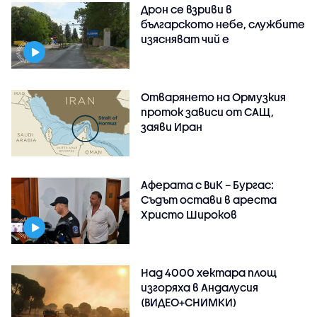
Дрон се взриви в
българското небе, службите
изясняват чий е
Отварянето на Ормузкия
проток зависи от САЩ,
заяви Иран
Аферата с ВиК – Бургас:
Съдът остави в ареста
Христо Широков
Над 4000 хектара площ
изгоряха в Андалусия
(ВИДЕО+СНИМКИ)