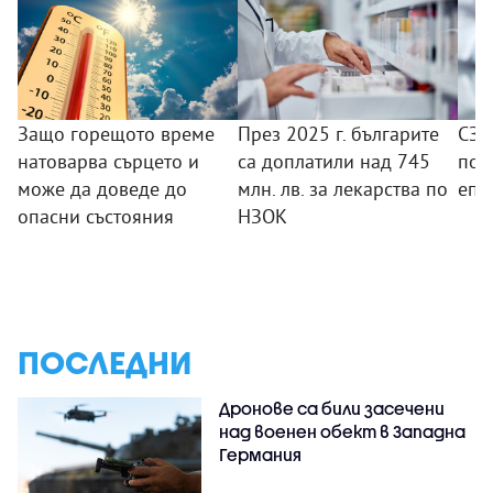
Защо горещото време
През 2025 г. българите
СЗО
натоварва сърцето и
са доплатили над 745
под
може да доведе до
млн. лв. за лекарства по
епи
опасни състояния
НЗОК
ПОСЛЕДНИ
Дронове са били засечени
над военен обект в Западна
Германия