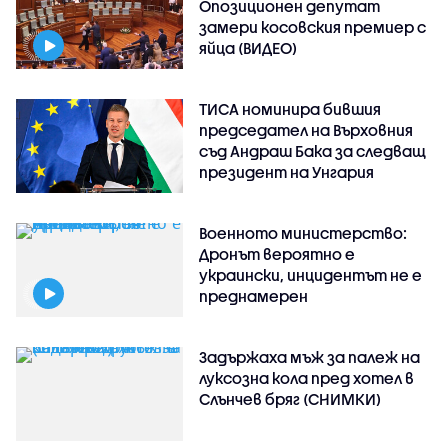
Опозиционен депутат
замери косовския премиер с
яйца (ВИДЕО)
ТИСА номинира бившия
председател на Върховния
съд Андраш Бака за следващ
президент на Унгария
Военното министерство:
Дронът вероятно е
украински, инцидентът не е
преднамерен
Задържаха мъж за палеж на
луксозна кола пред хотел в
Слънчев бряг (СНИМКИ)