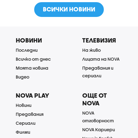
ВСИЧКИ НОВИНИ
НОВИНИ
ТЕЛЕВИЗИЯ
Последни
На живо
Всичко от днес
Лицата на NOVA
Моята новина
Предавания и
сериали
Видео
NOVA PLAY
ОЩЕ ОТ
NOVA
Новини
NOVA
Предавания
отговорност
Сериали
NOVA Кариери
Филми