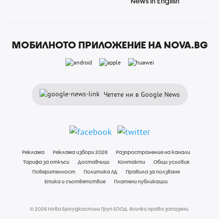
News in English
МОБИЛНОТО ПРИЛОЖЕНИЕ НА NOVA.BG
Четете ни в Google News
Реклама
Реклама избори 2026
Разпространение на канали
Тарифа за откъси
Доставчици
Контакти
Общи условия
Поверителност
Политика ЛД
Правила за ползване
Етика и съответствие
Платени публикации
© 2026 Нова Броудкастинг Груп ЕООД. Всички права запазени.