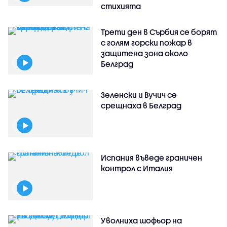
стихията
Трети ден в Сърбия се борят
с голям горски пожар в
защитена зона около
Белград
Зеленски и Вучич се
срещнаха в Белград
Испания въведе граничен
контрол с Италия
Уволниха шофьор на