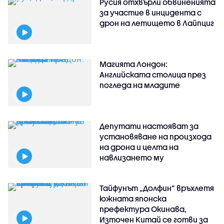
Русия отхвърли обвиненията
за участие в инцидента с
дрон на летището в Лайпциг
Магията Лондон:
Английската столица през
погледа на младите
Депутати настояват за
установяване на произхода
на дрона и целта на
навлизането му
Тайфунът „Долфин” връхлетя
южната японска
префектура Окинава,
Източен Китай се готви за