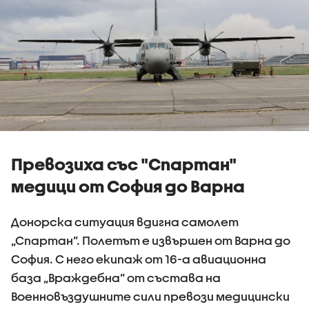
Превозиха със "Спартан"
медици от София до Варна
Донорска ситуация вдигна самолет
„Спартан”. Полетът е извършен от Варна до
София. С него екипаж от 16-а авиационна
база „Враждебна” от състава на
Военновъздушните сили превози медицински