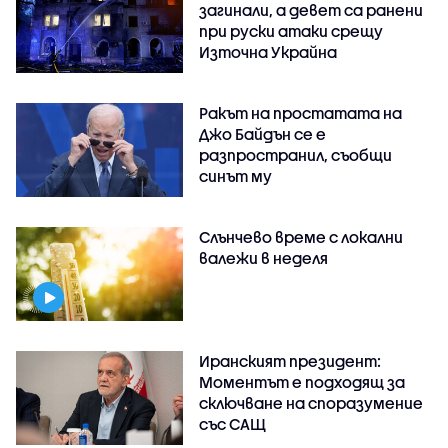
загинали, а девет са ранени
при руски атаки срещу
Източна Украйна
Ракът на простатата на
Джо Байдън се е
разпространил, съобщи
синът му
Слънчево време с локални
валежи в неделя
Иранският президент:
Моментът е подходящ за
сключване на споразумение
със САЩ