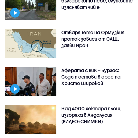
българското небе, службите
изясняват чий е
Отварянето на Ормузкия
проток зависи от САЩ,
заяви Иран
Аферата с ВиК – Бургас:
Съдът остави в ареста
Христо Широков
Над 4000 хектара площ
изгоряха в Андалусия
(ВИДЕО+СНИМКИ)