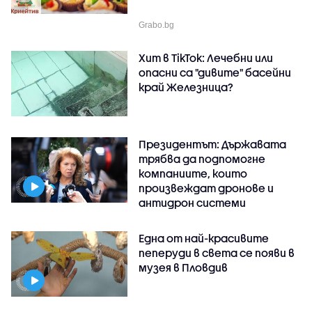
Grabo.bg
Хит в TikTok: Лечебни или
опасни са "дивите" басейни
край Железница?
Президентът: Държавата
трябва да подпомогне
компаниите, които
произвеждат дронове и
антидрон системи
Една от най-красивите
пеперуди в света се появи в
музея в Пловдив