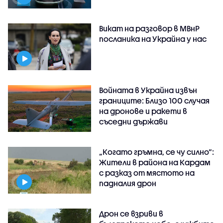
Викат на разговор в МВнР
посланика на Украйна у нас
Войната в Украйна извън
границите: Близо 100 случая
на дронове и ракети в
съседни държави
„Когато гръмна, се чу силно“:
Жители в района на Кардам
с разказ от мястото на
падналия дрон
Дрон се взриви в