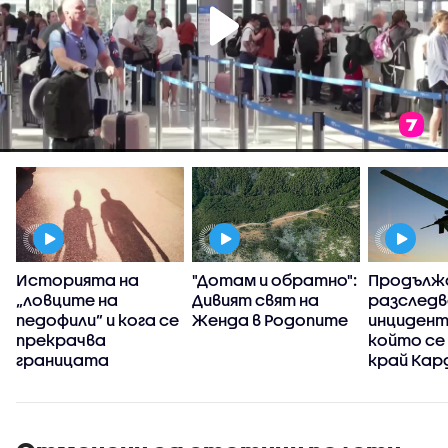
Историята на
"Дотам и обратно":
Продълж
„ловците на
Дивият свят на
разследв
педофили” и кога се
Женда в Родопите
инцидент
прекрачва
който се
границата
край Кар