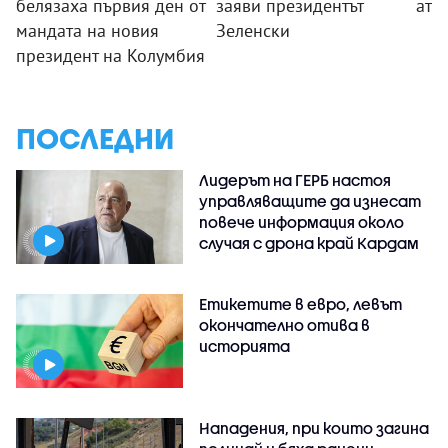
белязаха първия ден от
заяви президентът
ате
мандата на новия
Зеленски
президент на Колумбия
ПОСЛЕДНИ
Лидерът на ГЕРБ настоя
управляващите да изнесат
повече информация около
случая с дрона край Кардам
Етикетите в евро, левът
окончателно отива в
историята
Нападения, при които загина