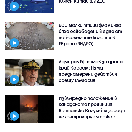
Южен Китай (ВИДЕО
600 малки птици фламинго
бяха освободени в една от
най-големите колонии в
Европа (ВИДЕО)
Адмирал Ефтимов за дрона
край Кардам: Няма
преднамерени действия
срещу България
Извънредно положение в
канадската провинция
Британска Колумбия заради
неконтролируем пожар