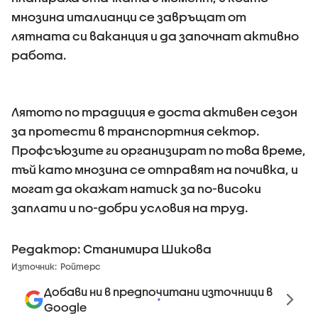
мнозина италианци се завръщат от
лятната си ваканция и да започнат активно
работа.
Лятото по традиция е доста активен сезон
за протести в транспортния сектор.
Профсъюзите ги организират по това време,
тъй като мнозина се отправят на почивка, и
могат да окажат натиск за по-високи
заплати и по-добри условия на труд.
Редактор: Станимира Шикова
Източник:
Ройтерс
Добави ни в предпочитани източници в
Google