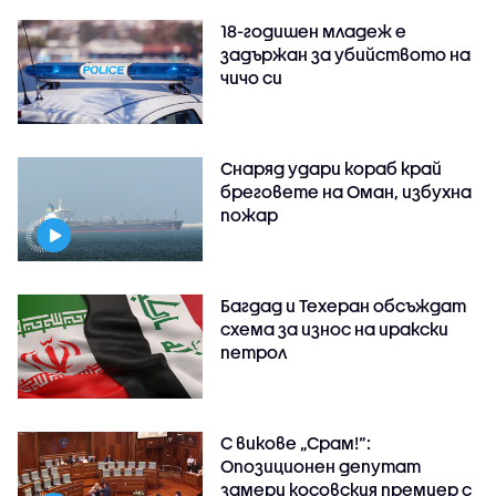
18-годишен младеж е
задържан за убийството на
чичо си
Снаряд удари кораб край
бреговете на Оман, избухна
пожар
Багдад и Техеран обсъждат
схема за износ на иракски
петрол
С викове „Срам!“:
Опозиционен депутат
замери косовския премиер с