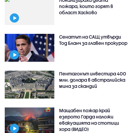
Локализираха двата
пожара, които горят в
област Хасково
Сенатът на САЩ утвърди
Тод Бланч за главен прокурор
Пентагонът инвестира 400
млн. долара в австралийска
мина за скандий
Мащабен пожар край
езерото Гарда наложи
евакуацията на стотици
хора (ВИДЕО)