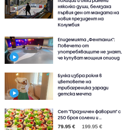
полицай и бяха ранени
няколко души, белязаха
първия ден от мандата на
новия президент на
Колумбия
Епидемията „Фентанил”:
Повечето от
употребяващите не знаят,
че купуват мощния опиоид
Булка избра рокля в
цветовете на
трибагреника заради
детска мечта
Сет "Празничен фаворит" с
250 броя солени и ..
79.95 €
199.95 €