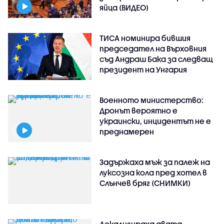
яйца (ВИДЕО)
ТИСА номинира бившия
председател на Върховния
съд Андраш Бака за следващ
президент на Унгария
Военното министерство:
Дронът вероятно е
украински, инцидентът не е
преднамерен
Задържаха мъж за палеж на
луксозна кола пред хотел в
Слънчев бряг (СНИМКИ)