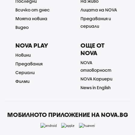
Последни
На живо
Всичко от днес
Лицата на NOVA
Моята новина
Предавания и
сериали
Видео
NOVA PLAY
ОЩЕ ОТ
NOVA
Новини
NOVA
Предавания
отговорност
Сериали
NOVA Кариери
Филми
News in English
МОБИЛНОТО ПРИЛОЖЕНИЕ НА NOVA.BG