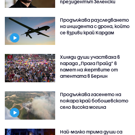
президентът Зеленски
Продължава разследването
на инцидента с дрона, който
се взриви край Кардам
Хиляди души участваха в
парада „Прага Прайд“ в
памет на жертвите от
атентата в Берлин
Продължава гасенето на
пожара край бобошевското
село Висока могила
Най-малко трима души са