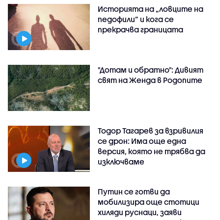
Историята на „ловците на
педофили” и кога се
прекрачва границата
"Дотам и обратно": Дивият
свят на Женда в Родопите
Тодор Тагарев за взривилия
се дрон: Има още една
версия, която не трябва да
изключваме
Путин се готви да
мобилизира още стотици
хиляди руснаци, заяви