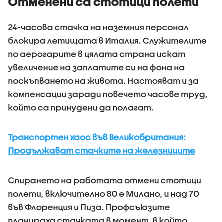
Отменени са стотици полети
24-часова стачка на наземния персонал
блокира летищата в Италия. Служителите
по аерогарите в цялата страна искат
увеличение на заплатите си на фона на
поскъпването на живота. Настояват и за
компенсации заради повечето часове труд,
който са принудени да полагат.
Транспортен хаос във Великобритания:
Продължават стачките на железниците
Спирането на работата отмени стотици
полети, включително 80 е Милано, и над 70
във Флоренция и Пиза. Профсъюзите
планираха стачката в момент, в който