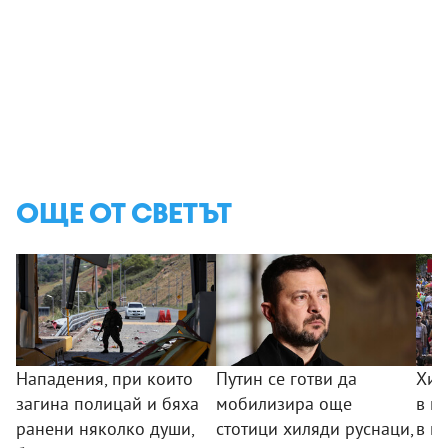
ОЩЕ ОТ СВЕТЪТ
Нападения, при които
Путин се готви да
Хил
загина полицай и бяха
мобилизира още
в п
ранени няколко души,
стотици хиляди руснаци,
в п