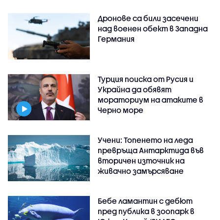
Дронове са били засечени
над военен обект в Западна
Германия
Турция поиска от Русия и
Украйна да обявят
мораториум на атаките в
Черно море
Учени: Топенето на леда
превръща Антарктида във
вторичен източник на
живачно замърсяване
Бебе ламантин с дебют
пред публика в зоопарк в