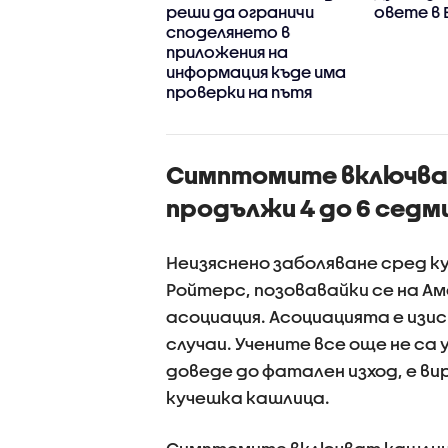
арските
реши да ограничи
овете в 
ранти в Северна
споделянето в
ика - близо 60
приложения на
 архивни
информация къде има
менти, книги,
проверки на пътя
ки и оборудване
Симптомите включват
продължи 4 до 6 седм
Неизяснено заболяване сред 
Ройтерс, позовавайки се на 
асоциация. Асоциацията е изи
случаи. Учените все още не са
доведе до фатален изход, е вир
кучешка кашлица.