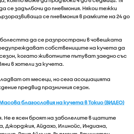
 която може да продължи 4 до 6 седмици. Тя
 да се задълбочи до пневмония. Някои тежки
ързоразвиваща се пневмония в рамките на 24 до
 болестта да се разпространи в човешката
предупреждават собствениците на кучета да
 сезон, когато животните пътуват заедно със
ни в хотели за кучета.
кладват от месеци, но сега асоциацията
дение предвид празничния сезон.
Масова благословия на кучета в Токио (ВИДЕО)
. Не е ясен броят на заболелите в щатите
, Джорджия, Айдахо, Илинойс, Индиана,
пшир, Роуд Айлънд, Върмонт, Вашингтон.