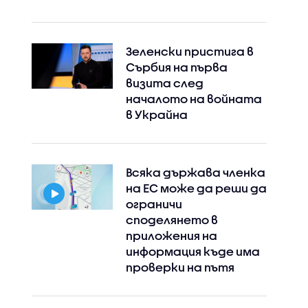
Зеленски пристига в
Сърбия на първа
визита след
началото на войната
Instagram
Facebook
в Украйна
Всяка държава членка
на ЕС може да реши да
ограничи
споделянето в
приложения на
информация къде има
проверки на пътя