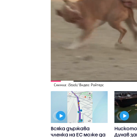
Снимка: iStock/ Видео: Ройтерс
титутът по
Всяка държава
Ниското 
рия на
членка на ЕС може да
Дунав за