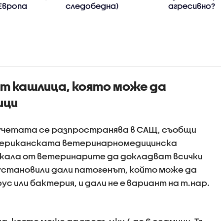
Европа
следобедна)
агресивно?
 кашлица, която може да
ици
кучетата се разпространява в САЩ, съобщи
Американската ветеринарномедицинска
скала от ветеринарите да докладват всички
 установили дали патогенът, който може да
ус или бактерия, и дали не е вариант на т.нар.