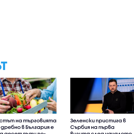
ЪТ
стът на търговията
Зеленски пристига в
 дребно в България е
Сърбия на първа
д десет пъти по-
визита след началото