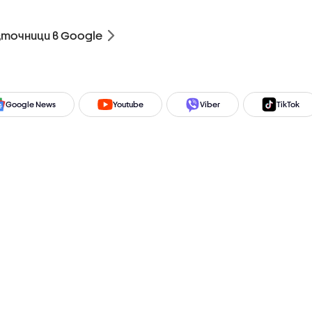
зточници в Google
Google News
Youtube
Viber
TikTok