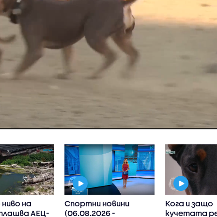
ниво на
Спортни новини
Кога и защо
плашва АЕЦ-
(06.08.2026 -
кучетата р