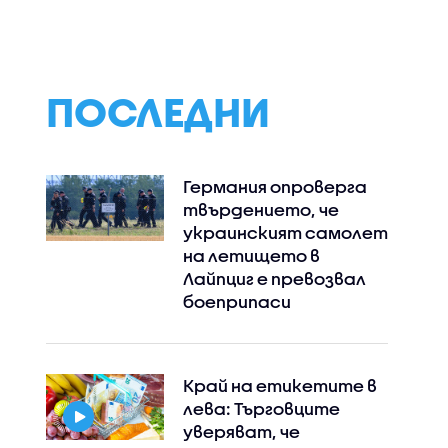
Дунав са последица
от климатичните
промени, такива
явления ще
зачестяват
ПОСЛЕДНИ
Германия опроверга
твърдението, че
украинският самолет
на летището в
Лайпциг е превозвал
боеприпаси
Край на етикетите в
лева: Търговците
уверяват, че