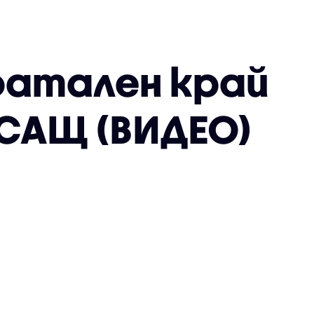
фатален край
 САЩ (ВИДЕО)