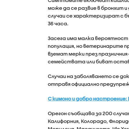
Симптомите включват кашлица,
може да се развие в бронхит и
случаи се характеризират с б
36 часа.
Засега има малка вероятност
популация, но ветеринарите 
вземат мерки през празничния
семействата или биват оставя
Случаи на заболяването се до
отправя официално предупреж
С кимоно и добро настроение: 
Орегон съобщава за 200 случая
Калифорния, Колорадо, Флорида
Мериленд, Масачузетс, Ню Хем