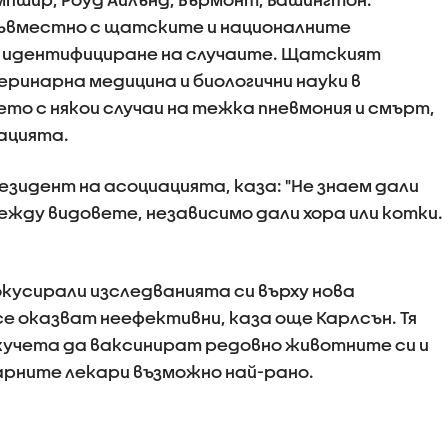
ъвместно с щатските и националните
 идентифициране на случаите. Щатският
ринарна медицина и биологични науки в
то с някои случаи на тежка пневмония и смърт,
иацията.
езидент на асоциацията, каза: "Не знаем дали
жду видовете, независимо дали хора или котки.
кусирали изследванията си върху нова
е оказват неефективни, каза още Карлсън. Тя
кучета да ваксинират редовно животните си и
рните лекари възможно най-рано.