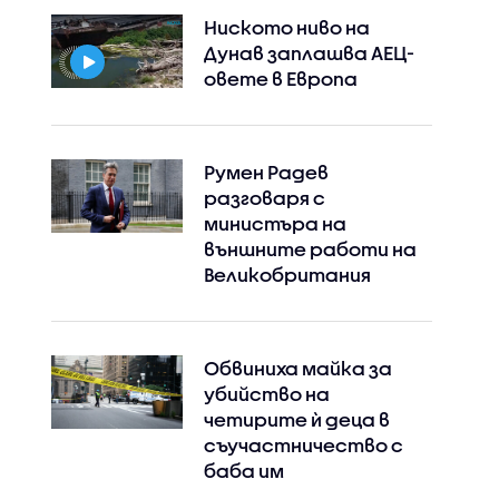
Ниското ниво на
Дунав заплашва АЕЦ-
овете в Европа
Румен Радев
разговаря с
министъра на
външните работи на
Великобритания
Обвиниха майка за
убийство на
четирите ѝ деца в
съучастничество с
баба им