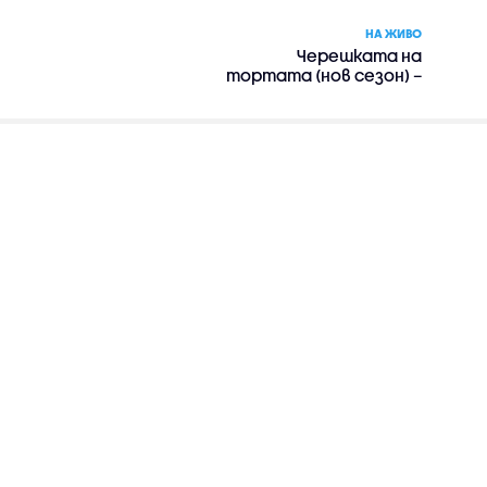
НА ЖИВО
Черешката на
тортата (нов сезон) –
риалити