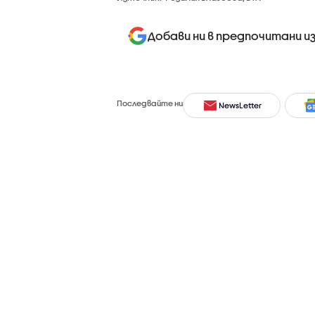
Добави ни в предпочитани и
Последвайте ни
NewsLetter