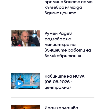
преминаването само
към евро няма да
вдигне цените
Румен Радев
разговаря с
министъра на
външните работи на
Великобритания
Новините на NOVA
(06.08.2026 -
централна)
Иран заплашва