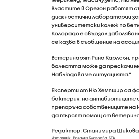
Властите в Орегон работят с
диагностични лаборатории за
университетски колеж по вете
Колорадо е свързал заболяване
се казва в съобщение на асоц
Ветеринарят Рина Карлсън, пр
болестта може да прескочи ме
Наблюдаваме ситуацията."
Експерти от Ню Хемпшир са фо
бактерия, но антибиотиците с
препоръча собствениците на 
да търсят помощ от ветерина
Редактор: Станимира Шикова
Източник:
Розалия Благоева, БТА