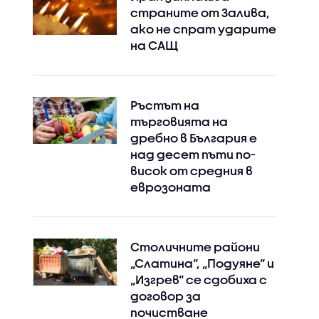
страните от Залива,
ако не спрат ударите
на САЩ
Ръстът на
търговията на
дребно в България е
над десет пъти по-
висок от средния в
еврозоната
Столичните райони
„Слатина“, „Подуяне“ и
„Изгрев“ се сдобиха с
договор за
почистване