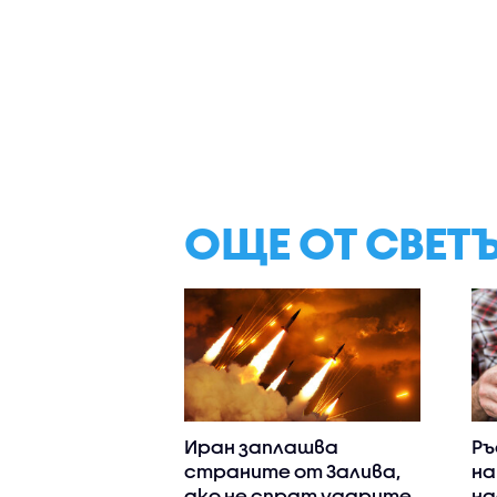
ОЩЕ ОТ СВЕТ
Иран заплашва
Ръ
страните от Залива,
на
ако не спрат ударите
на