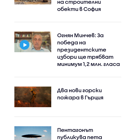
на строителни
обекти в София
Огнян Минчев: За
победа на
президентските
избори ще трябват
минимум 1,2 млн. гласа
Два нови горски
пожара в Гърция
Пентагонът
публикува пета