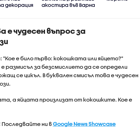
а декорация
акостира във Варна
а е чудесен въпрос за
зи
 "Кое е било първо: кокошката или яйцето?"
е размисъл за безсмислието да се определи
жащ се цикъл. В буквален смисъл това е чудесен
ози.
та, а яйцата произлизат от кокошките. Кое е
! Последвайте ни в
Google News Showcase