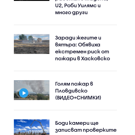
U2, Роби Уилямс и
много други
Заради жегите и
вятъра: Обявиха
екстремен риск от
пожари в Хасковско
Голям пожар в
Пловдивско
(ВИДЕО+СНИМКИ)
Боди камери ще
записват проверките