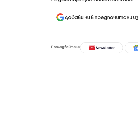
Добави ни в предпочитани и
Последвайте ни
NewsLetter