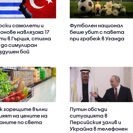
рски самолети и
Футболен национал
онове навлязоха 17
беше убит с павета
ти в Гърция, стигна
при грабеж в Уганда
 до симулиран
здушен бой
к горещите вълни
Путин обсъди
ияят на цените на
ситуацията в
аните по света
Персийския залив и
Украйна в телефонен