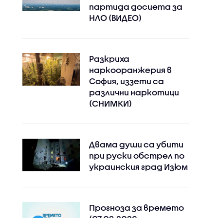
партида досиета за
НЛО (ВИДЕО)
Разкриха
наркооранжерия в
София, иззети са
различни наркотици
(СНИМКИ)
Двама души са убити
при руски обстрeл по
украинския град Изюм
Прогноза за времето