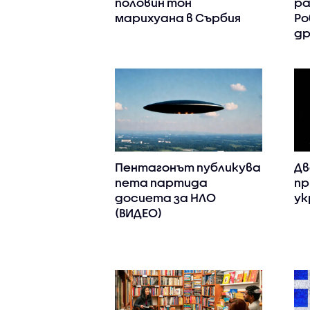
половин тон
ра
марихуана в Сърбия
Ро
др
Пентагонът публикува
Дв
пета партида
пр
досиета за НЛО
ук
(ВИДЕО)