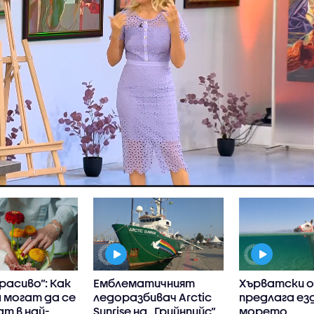
расиво”: Как
Емблематичният
Хърватски 
 могат да се
ледоразбивач Arctic
предлага ез
т в най-
Sunrise на „Грийнпийс”
морето