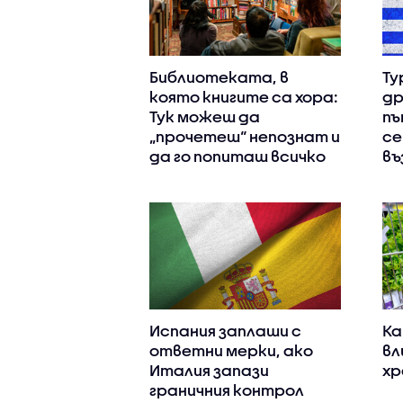
Библиотеката, в
Ту
която книгите са хора:
др
Тук можеш да
пъ
„прочетеш“ непознат и
се
да го попиташ всичко
въ
Испания заплаши с
Ка
ответни мерки, ако
вл
Италия запази
хр
граничния контрол