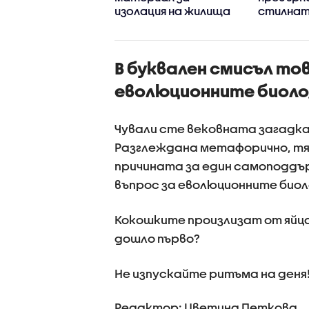
изолация на жилища
стилнат
у дома
В буквален смисъл тов
еволюционните биоло
Чували сте вековната загадка:
Разглеждана метафорично, тя 
причината за един самоподдър
въпрос за еволюционните биол
Кокошките произлизат от яйца
дошло първо?
Не изпускайте ритъма на деня
Редактор: Цветина Петкова