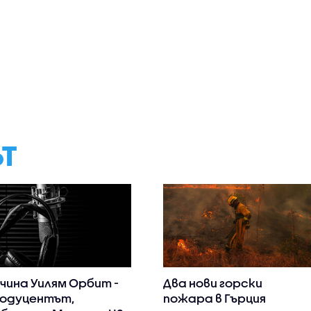
ЪТ
чина Уилям Орбит -
Два нови горски
одуцентът,
пожара в Гърция