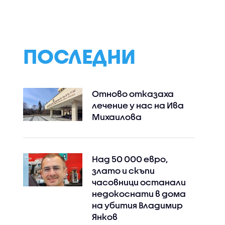
Анджелис (ВИДЕО)
Слънцето с най-
детайлните
изображения до
(ВИДЕО+СНИМКИ
ПОСЛЕДНИ
Отново отказаха
лечение у нас на Ива
Михаилова
Над 50 000 евро,
злато и скъпи
часовници останали
недокоснати в дома
на убития Владимир
Янков