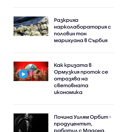
Разкриха
нарколаборатория с
половин тон
марихуана в Сърбия
Instagram
Facebook
Как кризата в
Ормузкия проток се
отразява на
световната
икономика
Почина Уилям Орбит -
продуцентът,
работил с Мадона,