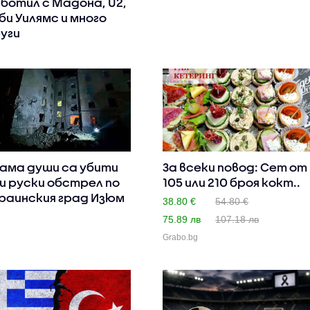
ботил с Мадона, U2,
би Уилямс и много
уги
ама души са убити
За всеки повод: Сет от
и руски обстрeл по
105 или 210 броя кокт..
раинския град Изюм
38.80 €
54.80 €
75.89 лв
107.18 лв
Grabo.bg