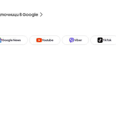
зточници в Google
Google News
Youtube
Viber
TikTok