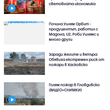
световната икономика
Почина Уилям Орбит -
продуцентът, работил с
Мадона, U2, Роби Уилямс и
много други
Заради жегите и вятъра:
Обявиха екстремен риск от
пожари в Хасковско
Голям пожар в Пловдивско
(ВИДЕО+СНИМКИ)