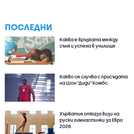
ПОСЛЕДНИ
Каква е връзката между
съня и успеха в училище
Какво се случва с присъдата
на Шон "Диди" Комбс
Хърватия отказа визи на
руски гимнастички за Евро
2026