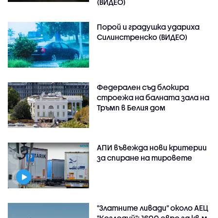
(ВИДЕО)
Порой и градушка удариха
Силинстренско (ВИДЕО)
Федерален съд блокира
строежа на балната зала на
Тръмп в Белия дом
АПИ въвежда нови критерии
за спиране на тировете
"Златните ливади" около АЕЦ