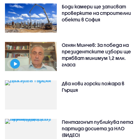
Боди камери ще записват
проверките на строителни
обекти в София
Огнян Минчев: За победа на
президентските избори ще
трябват минимум 1,2 млн.
гласа
Два нови горски пожара в
Гърция
Пентагонът публикува пета
партида досиета за НЛО
(ВИДЕО)