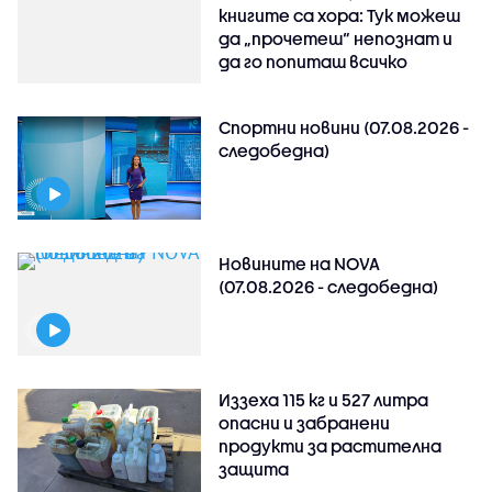
книгите са хора: Тук можеш
да „прочетеш“ непознат и
да го попиташ всичко
Спортни новини (07.08.2026 -
следобедна)
Новините на NOVA
(07.08.2026 - следобедна)
Иззеха 115 кг и 527 литра
опасни и забранени
продукти за растителна
защита