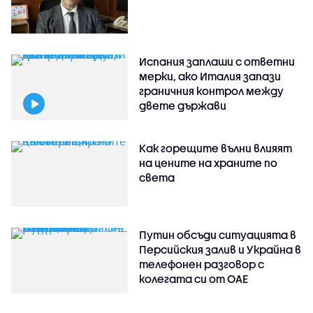
Испания заплаши с ответни
мерки, ако Италия запази
граничния контрол между
двете държави
Как горещите вълни влияят
на цените на храните по
света
Путин обсъди ситуацията в
Персийския залив и Украйна в
телефонен разговор с
колегата си от ОАЕ