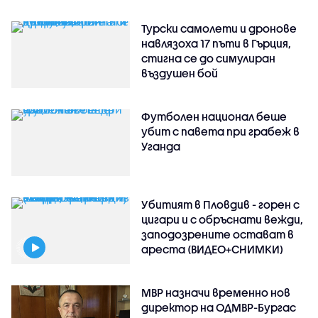
Турски самолети и дронове
навлязоха 17 пъти в Гърция,
стигна се до симулиран
въздушен бой
Футболен национал беше
убит с павета при грабеж в
Уганда
Убитият в Пловдив - горен с
цигари и с обръснати вежди,
заподозрените остават в
ареста (ВИДЕО+СНИМКИ)
МВР назначи временно нов
директор на ОДМВР-Бургас