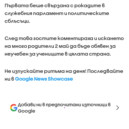
Първата беше свързана с рокадите в
служебния парламент и политическите
сблъсъци.
След това гостите коментираха и искането
на много родители 2 май да бъде обявен за
неучебен за учениците в цялата страна.
Не изпускайте ритъма на деня! Последвайте
ни в
Google News Showcase
Добави ни в предпочитани източници в
Google