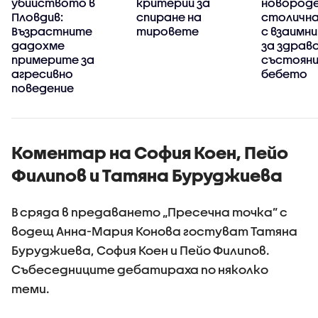
убийството в
критерии за
новороде
Пловдив:
спиране на
столична
Възрастните
тировете
с взаимни
дадохме
за здрав
примерите за
състояни
агресивно
бебето
поведение
Коментар на София Коен, Пейо
Филипов и Татяна Буруджиева
В сряда в предаването „Пресечна точка” с
водещ Анна-Мария Конова гостуват Татяна
Буруджиева, София Коен и Пейо Филипов.
Събеседниците дебатираха по няколко
теми.