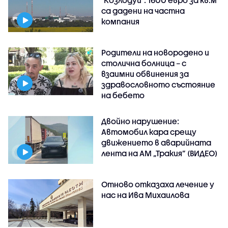
"Козлодуй": 1600 евро за кв.м
са дадени на частна
компания
Родители на новородено и
столична болница – с
взаимни обвинения за
здравословното състояние
на бебето
Двойно нарушение:
Автомобил кара срещу
движението в аварийната
лента на АМ „Тракия” (ВИДЕО)
Отново отказаха лечение у
нас на Ива Михаилова