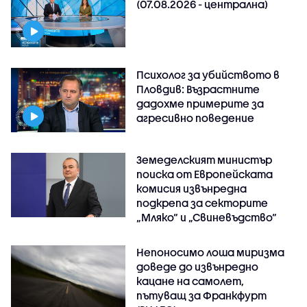
(07.08.2026 - централна)
Психолог за убийството в
Пловдив: Възрастните
дадохме примерите за
агресивно поведение
Земеделският министър
поиска от Европейската
комисия извънредна
подкрепа за секторите
„Мляко“ и „Свиневъдство“
Непоносимо лоша миризма
доведе до извънредно
кацане на самолет,
пътуващ за Франкфурт