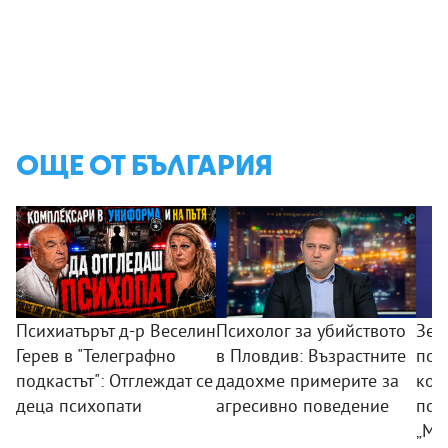
ОЩЕ ОТ БЪЛГАРИЯ
Психиатърът д-р Веселин
Психолог за убийството
Зем
Герев в "Телеграфно
в Пловдив: Възрастните
пои
подкастът": Отглеждат се
дадохме примерите за
ком
деца психопати
агресивно поведение
под
„Мл