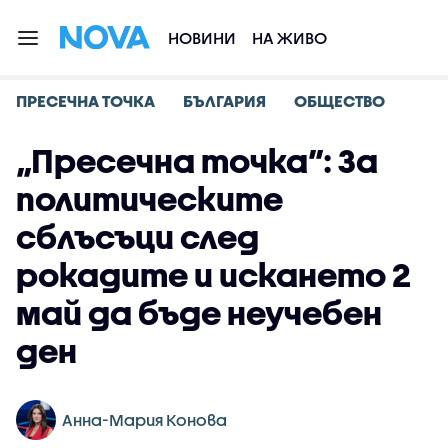
НОВИНИ
НА ЖИВО
ПРЕСЕЧНА ТОЧКА
БЪЛГАРИЯ
ОБЩЕСТВО
„Пресечна точка”: За
политическите
сблъсъци след
рокадите и искането 2
май да бъде неучебен
ден
Анна-Мария Конова