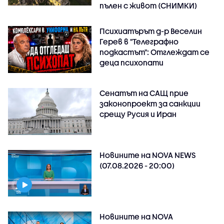
пълен с живот (СНИМКИ)
Психиатърът д-р Веселин
Герев в "Телеграфно
подкастът": Отглеждат се
деца психопати
Сенатът на САЩ прие
законопроект за санкции
срещу Русия и Иран
Новините на NOVA NEWS
(07.08.2026 - 20:00)
Новините на NOVA