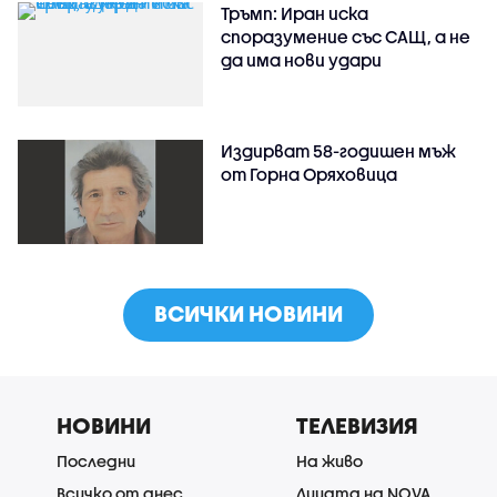
Тръмп: Иран иска
споразумение със САЩ, а не
да има нови удари
Издирват 58-годишен мъж
от Горна Оряховица
ВСИЧКИ НОВИНИ
НОВИНИ
ТЕЛЕВИЗИЯ
Последни
На живо
Всичко от днес
Лицата на NOVA