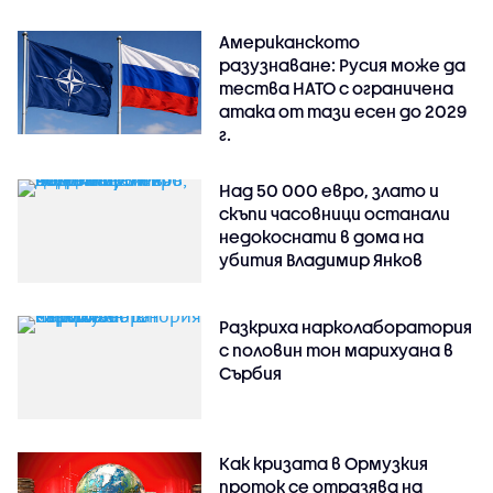
Американското
разузнаване: Русия може да
тества НАТО с ограничена
атака от тази есен до 2029
г.
Над 50 000 евро, злато и
скъпи часовници останали
недокоснати в дома на
убития Владимир Янков
Разкриха нарколаборатория
с половин тон марихуана в
Сърбия
Как кризата в Ормузкия
проток се отразява на