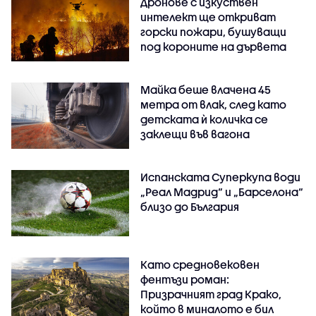
Дронове с изкуствен
интелект ще откриват
горски пожари, бушуващи
под короните на дървета
Майка беше влачена 45
метра от влак, след като
детската ѝ количка се
заклещи във вагона
Испанската Суперкупа води
„Реал Мадрид“ и „Барселона“
близо до България
Като средновековен
фентъзи роман:
Призрачният град Крако,
който в миналото е бил