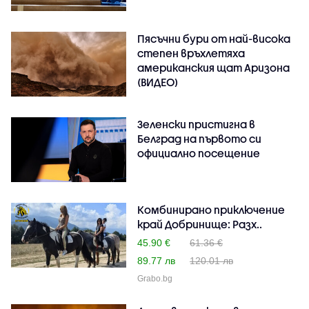
Пясъчни бури от най-висока
степен връхлетяха
американския щат Аризона
(ВИДЕО)
Зеленски пристигна в
Белград на първото си
официално посещение
Комбинирано приключение
край Добринище: Разх..
45.90 €
61.36 €
89.77 лв
120.01 лв
Grabo.bg