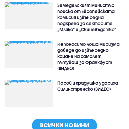
Земеделският министър
поиска от Европейската
комисия извънредна
подкрепа за секторите
„Мляко“ и „Свиневъдство“
Непоносимо лоша миризма
доведе до извънредно
кацане на самолет,
пътуващ за Франкфурт
(ВИДЕО)
Порой и градушка удариха
Силинстренско (ВИДЕО)
ВСИЧКИ НОВИНИ