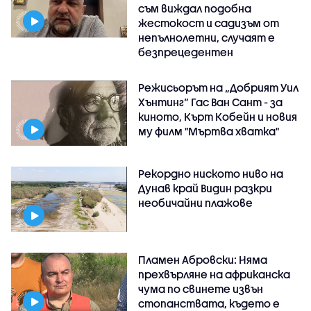
съм виждал подобна
жестокост и садизъм от
непълнолетни, случаят е
безпрецедентен
Режисьорът на „Добрият Уил
Хънтинг“ Гас Ван Сант - за
киното, Кърт Кобейн и новия
му филм "Мъртва хватка"
Рекордно ниското ниво на
Дунав край Видин разкри
необичайни плажове
Пламен Абровски: Няма
прехвърляне на африканска
чума по свинете извън
стопанствата, където е