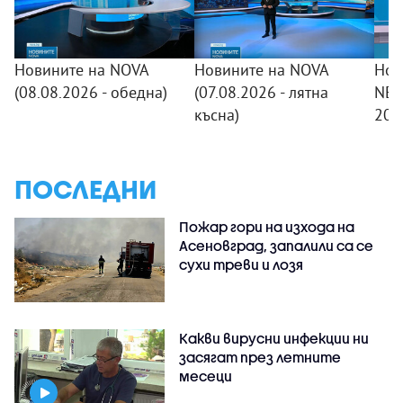
Новините на NOVA
Новините на NOVA
Нов
(08.08.2026 - обедна)
(07.08.2026 - лятна
NEW
късна)
20:
ПОСЛЕДНИ
Пожар гори на изхода на
Асеновград, запалили са се
сухи треви и лозя
Какви вирусни инфекции ни
засягат през летните
месеци