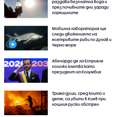
раздава безплатна вода и
през почивните дни заради
горещините
Мобилна лаборатория ще
следи движението на
есетровите риби по Дунав и
Черно море
Абелардо де ла Есприеля
положи клетва като
президент на Колумбия
Трима души, сред които и
дете, са убити в Киев при
нощния руски обстрел