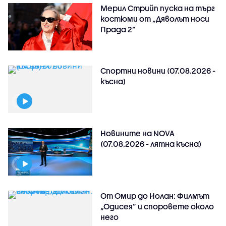
Мерил Стрийп пуска на търг
костюми от „Дяволът носи
Прада 2“
Спортни новини (07.08.2026 -
късна)
Новините на NOVA
(07.08.2026 - лятна късна)
От Омир до Нолан: Филмът
„Одисея” и споровете около
него