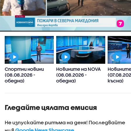
Спортни новини
Новините на NOVA
Новините
(08.08.2026 -
(08.08.2026 -
(07.08.20
обедна)
обедна)
късна)
Гледайте цялата емисия
Не изпускайте ритъма на деня! Последвайте
ни в
Google News Showcase