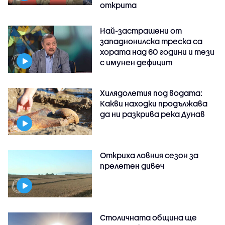
открита
Най-застрашени от
западнонилска треска са
хората над 60 години и тези
с имунен дефицит
Хилядолетия под водата:
Какви находки продължава
да ни разкрива река Дунав
Откриха ловния сезон за
прелетен дивеч
Столичната община ще