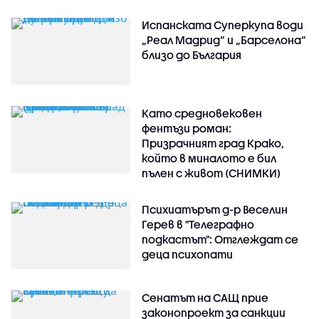
Испанската Суперкупа води
„Реал Мадрид“ и „Барселона“
близо до България
Като средновековен
фентъзи роман:
Призрачният град Крако,
който в миналото е бил
пълен с живот (СНИМКИ)
Психиатърът д-р Веселин
Герев в "Телеграфно
подкастът": Отглеждат се
деца психопати
Сенатът на САЩ прие
законопроект за санкции