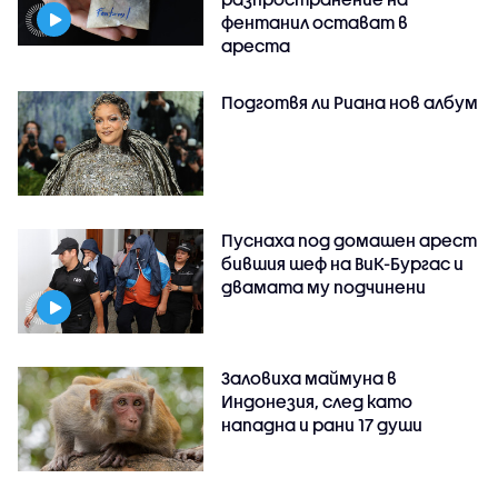
фентанил остават в
ареста
Подготвя ли Риана нов албум
Пуснаха под домашен арест
бившия шеф на ВиК-Бургас и
двамата му подчинени
Заловиха маймуна в
Индонезия, след като
нападна и рани 17 души