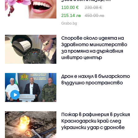
110.00 €
230.08 €
215.14 лв
450.00 лв
Grabo.bg
Спорове около идеята на
Здравното министерство
за промяна на държавния
инвитро център
Дрон е нахлул в българското
въздушно пространство
Пожар в рафинерия в руския
Краснодарски край след
украински удар с дронове