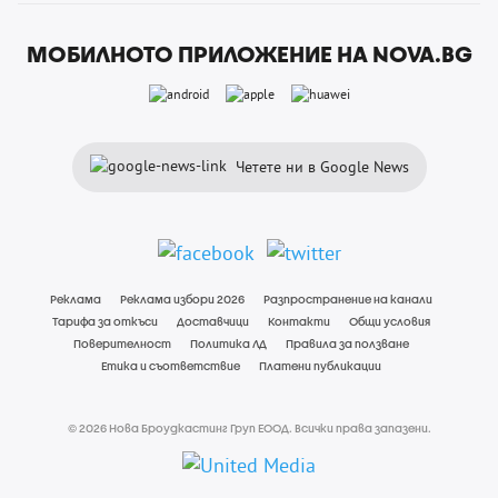
МОБИЛНОТО ПРИЛОЖЕНИЕ НА NOVA.BG
Четете ни в Google News
Реклама
Реклама избори 2026
Разпространение на канали
Тарифа за откъси
Доставчици
Контакти
Общи условия
Поверителност
Политика ЛД
Правила за ползване
Етика и съответствие
Платени публикации
© 2026 Нова Броудкастинг Груп ЕООД. Всички права запазени.