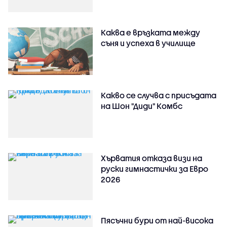
Каква е връзката между
съня и успеха в училище
Какво се случва с присъдата
на Шон "Диди" Комбс
Хърватия отказа визи на
руски гимнастички за Евро
2026
Пясъчни бури от най-висока