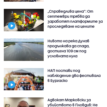
„Справедлива цена“: От
септември трябва да
заработят платформите за
проследяване на цените
Нивото на река Дунав
продължава да спада,
достигна 109 см под
условната нула
НАП постави под
наблюдение два фестивала
в Бургаско
Адвокат Марковски за
убийството в Пловдив: Не