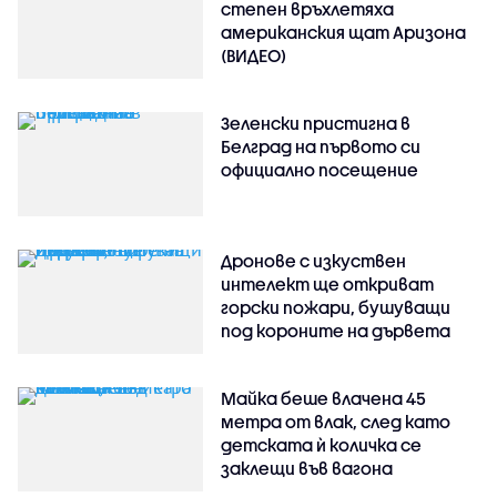
степен връхлетяха
американския щат Аризона
(ВИДЕО)
Зеленски пристигна в
Белград на първото си
официално посещение
Дронове с изкуствен
интелект ще откриват
горски пожари, бушуващи
под короните на дървета
Майка беше влачена 45
метра от влак, след като
детската ѝ количка се
заклещи във вагона