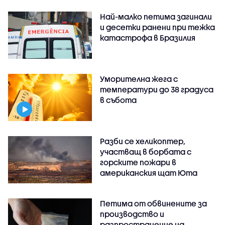
Най-малко петима загинали
и десетки ранени при тежка
катастрофа в Бразилия
Уморителна жега с
температури до 38 градуса
в събота
Разби се хеликоптер,
участващ в борбата с
горските пожари в
американския щат Юта
Петима от обвинените за
производство и
разпространение на