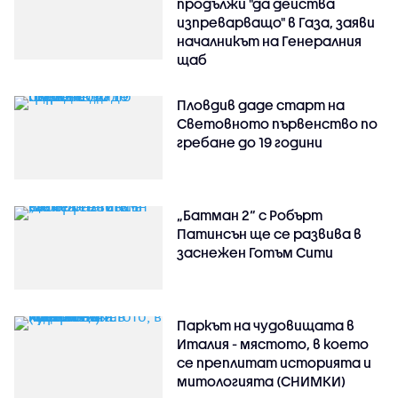
продължи "да действа
изпреварващо" в Газа, заяви
началникът на Генералния
щаб
Пловдив даде старт на
Световното първенство по
гребане до 19 години
„Батман 2“ с Робърт
Патинсън ще се развива в
заснежен Готъм Сити
Паркът на чудовищата в
Италия - мястото, в което
се преплитат историята и
митологията (СНИМКИ)