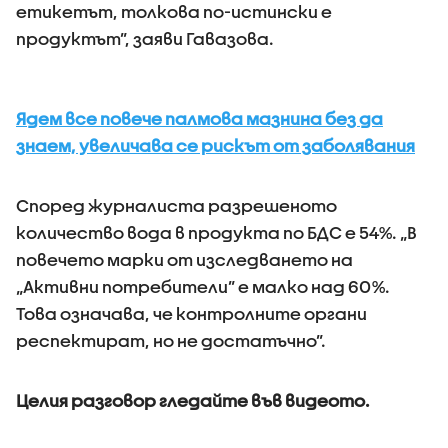
етикетът, толкова по-истински е
продуктът”, заяви Гавазова.
Ядем все повече палмова мазнина без да
знаем, увеличава се рискът от заболявания
Според журналиста разрешеното
количество вода в продукта по БДС е 54%. „В
повечето марки от изследването на
„Активни потребители” е малко над 60%.
Това означава, че контролните органи
респектират, но не достатъчно”.
Целия разговор гледайте във видеото.