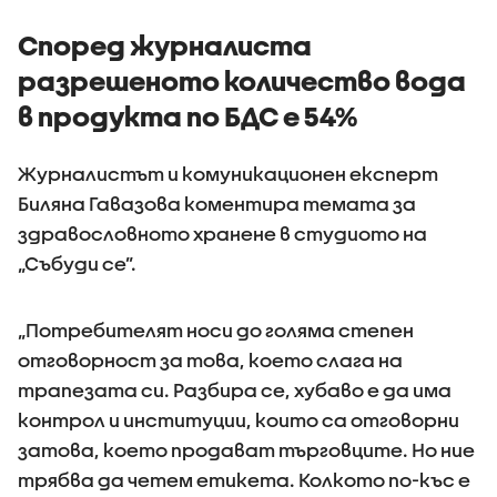
Според журналиста
разрешеното количество вода
в продукта по БДС е 54%
Журналистът и комуникационен експерт
Биляна Гавазова коментира темата за
здравословното хранене в студиото на
„Събуди се”.
„Потребителят носи до голяма степен
отговорност за това, което слага на
трапезата си. Разбира се, хубаво е да има
контрол и институции, които са отговорни
затова, което продават търговците. Но ние
трябва да четем етикета. Колкото по-къс е