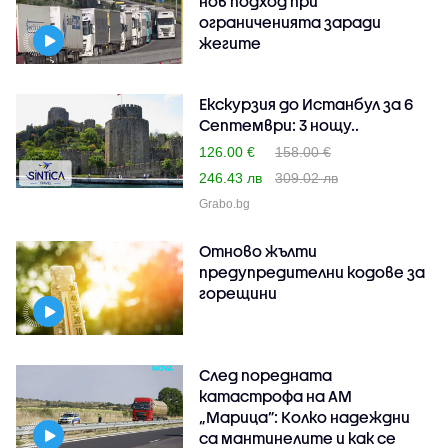
нов подход при
ограниченията заради
жегите
Екскурзия до Истанбул за 6
Септември: 3 нощу..
126.00 €
158.00 €
246.43 лв
309.02 лв
Grabo.bg
Отново жълти
предупредителни кодове за
горещини
След поредната
катастрофа на АМ
„Марица”: Колко надеждни
са мантинелите и как се