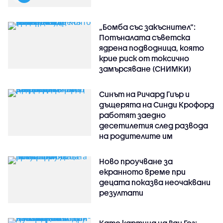
„Бомба със закъснител“:
Потъналата съветска
ядрена подводница, която
крие риск от токсично
замърсяване (СНИМКИ)
Синът на Ричард Гиър и
дъщерята на Синди Крофорд
работят заедно
десетилетия след развода
на родителите им
Ново проучване за
екранното време при
децата показва неочаквани
резултати