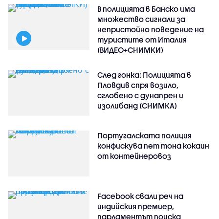
В полицията в Банско има
множество сигнали за
непристойно поведение на
туристите от Италия
(ВИДЕО+СНИМКИ)
След гонка: Полицията в
Пловдив спря возило,
сглобено с дунапрен и
изолибанд (СНИМКА)
Португалската полиция
конфискува пет тона кокаин
от контейнеровоз
Facebook свали реч на
индийския премиер,
парламентът поиска