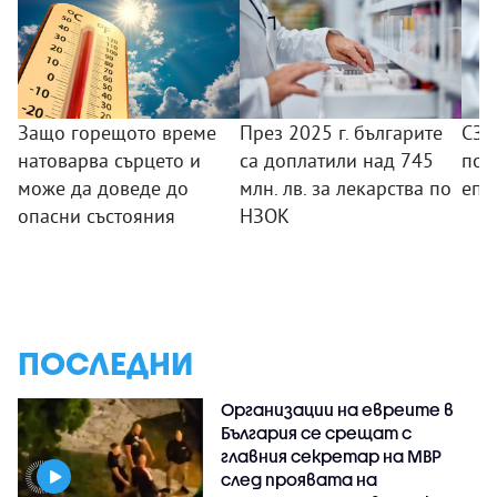
Защо горещото време
През 2025 г. българите
СЗО
натоварва сърцето и
са доплатили над 745
под
може да доведе до
млн. лв. за лекарства по
епи
опасни състояния
НЗОК
ПОСЛЕДНИ
Организации на евреите в
България се срещат с
главния секретар на МВР
след проявата на