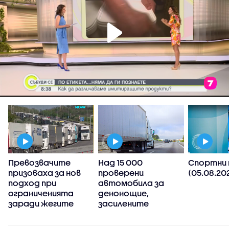
Превозвачите
Над 15 000
Спортни 
призоваха за нов
проверени
(05.08.20
подход при
автомобила за
ограниченията
денонощие,
заради жегите
засилените
проверки на пътя
продължават