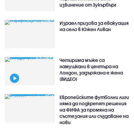
извинение от Зукърбърг
Израел призова за евакуация
на село в Южен Ливан
Четирима мъже са
намушкани в центъра на
Лондон, задържана е жена
(ВИДЕО)
Европейските футболни лиги
няма да подкрепят решения
на ФИФА за промяна на
състезания или създаване на
нови