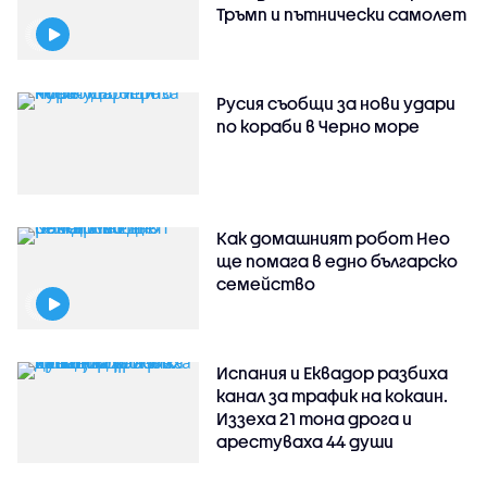
Тръмп и пътнически самолет
Русия съобщи за нови удари
по кораби в Черно море
Как домашният робот Нео
ще помага в едно българско
семейство
Испания и Еквадор разбиха
канал за трафик на кокаин.
Иззеха 21 тона дрога и
арестуваха 44 души