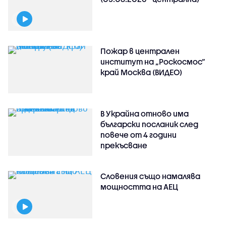
Пожар в централен
институт на „Роскосмос“
край Москва (ВИДЕО)
В Украйна отново има
български посланик след
повече от 4 години
прекъсване
Словения също намалява
мощността на АЕЦ