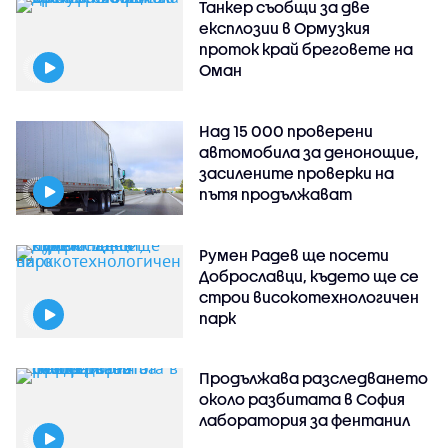
Танкер съобщи за две
експлозии в Ормузкия
проток край бреговете на
Оман
Над 15 000 проверени
автомобила за денонощие,
засилените проверки на
пътя продължават
Румен Радев ще посети
Доброславци, където ще се
строи високотехнологичен
парк
Продължава разследването
около разбитата в София
лаборатория за фентанил