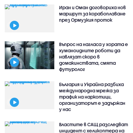
Иран и Оман договориха нов
маршрут за корабоплаване
през Ормузкия проток
Въпрос на нагласа у хората е
хуманоидните роботи да
навлязат скоро в
домакинствата, смята
футуролог
България и Украйна разбиха
международна мрежа за
трафик на наркотици,
организаторът е задържан
у нас
Властите в САЩ разследват
инцидент с хеликоптера на