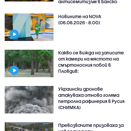
антисемитизъм в Банско
Новините на NOVA
(06.08.2026 - 8.00)
Какво се вижда на записите
от камери на мястото на
смъртоносния побой в
Пловдив:
Украински дронове
атакуваха отново голяма
петролна рафинерия в Русия
(СНИМКА)
Превозвачите призоваха за