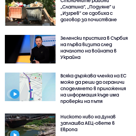
Столичните райони
„Слатина“, „Подуяне“ и
„Изгрев“ се сдобиха с
договор за почистване
Зеленски пристига в Сърбия
на първа визита след
началото на войната в
Украйна
Всяка държава членка на ЕС
може да реши да ограничи
споделянето в приложения
на информация къде има
проверки на пътя
Ниското ниво на Дунав
заплашва АЕЦ-овете в
Европа