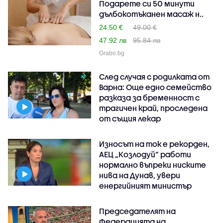
Подарете си 50 минути
дълбокотъканен масаж н..
24.50 €
49.00 €
47.92 лв
95.84 лв
Grabo.bg
След случая с родилката от
Варна: Още едно семейство
разказа за бременност с
трагичен край, проследена
от същия лекар
Износът на ток е рекорден,
АЕЦ „Козлодуй“ работи
нормално въпреки ниските
нива на Дунав, увери
енергийният министър
Председателят на
Федерацията на