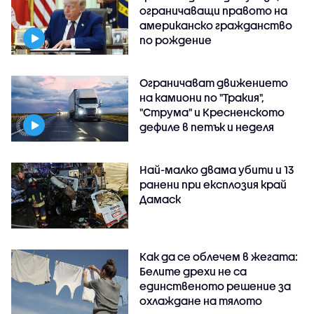
ограничаващи правото на
американско гражданство
по рождение
Ограничават движението
на камиони по "Тракия",
"Струма" и Кресненското
дефиле в петък и неделя
Най-малко двама убити и 13
ранени при експлозия край
Дамаск
Как да се облечем в жегата:
Белите дрехи не са
единственото решение за
охлаждане на тялото