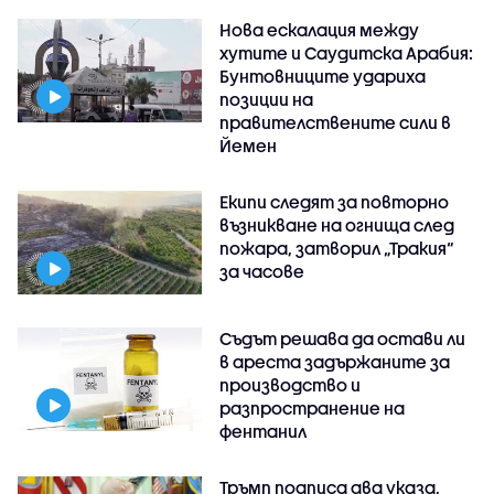
Нова ескалация между
хутите и Саудитска Арабия:
Бунтовниците удариха
позиции на
правителствените сили в
Йемен
Екипи следят за повторно
възникване на огнища след
пожара, затворил „Тракия“
за часове
Съдът решава да остави ли
в ареста задържаните за
производство и
разпространение на
фентанил
Тръмп подписа два указа,