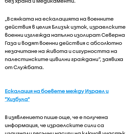
без храна и медикаменти.
„В сянката на ескалацията на военните
действия в целия Близък изток, израелските
военни изглежда напълно изолират Северна
Газа и водят военни действия с абсолютно
незачитане на живота и сигурността на
палестинските цивилни граждани“, заявиха
от Службата.
Ескалация на боевете между Израел и
"Хизбула"
В изявлението пише още, че е получена
информация, че израелските сили са
издигнали пясъчни насипи на ключов участък,