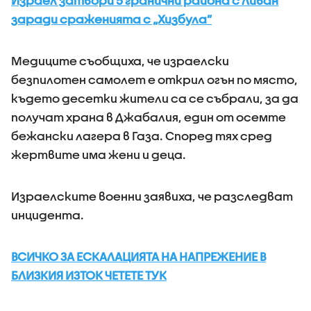
Израел затвори 5 гранични района с Ливан
заради сраженията с „Хизбула”
Медиците съобщиха, че израелски
безпилотен самолет е открил огън по място,
където десетки жители са се събрали, за да
получат храна в Джабалия, един от осемте
бежански лагера в Газа. Според тях сред
жертвите има жени и деца.
Израелските военни заявиха, че разследват
инцидента.
ВСИЧКО ЗА ЕСКАЛАЦИЯТА НА НАПРЕЖЕНИЕ В
БЛИЗКИЯ ИЗТОК ЧЕТЕТЕ ТУК