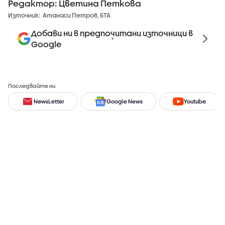
Редактор: Цветина Петкова
Източник:
Атанаси Петров, БТА
Добави ни в предпочитани източници в
Google
Последвайте ни
NewsLetter
Google News
Youtube