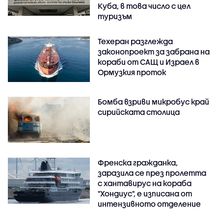
Куба, в това число с цел
туризъм
Техеран разглежда
законопроект за забрана на
кораби от САЩ и Израел в
Ормузкия проток
Бомба взриви микробус край
сирийската столица
Френска гражданка,
заразила се през пролетта
с хантавирус на кораба
"Хондиус", е изписана от
интензивното отделение