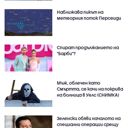
Наближава пикът на
метеорния поток Персеиди
Спират продължанието на
"Барби"?
Мъж, облечен като
Смъртта, се качи на покрива
на болница в Уелс (СНИМКА)
Зеленски обяви началото на
специални операции срещу