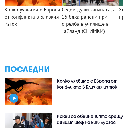
Колко уязвима е Европа
Седем души загинаха, а
Хър
от конфликта в Близкия
15 бяха ранени при
пре
изток
стрелба в училище в
Тайланд (СНИМКИ)
ПОСЛЕДНИ
Колко уязвима е Европа от
конфликта в Близкия изток
Какви са обвиненията срещу
бившия шеф на ВиК-Бургас