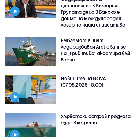
ционистите в България:
Групата деца в Банско е
дошла на международен
лагер по наша инициатива
Емблематичният
ледоразбивач Arctic Sunrise
на „Грийнпийс” акостира във
Варна
Новините на NOVA
(07.08.2026 - 8.00)
Хърватски остров предлага
езда в морето