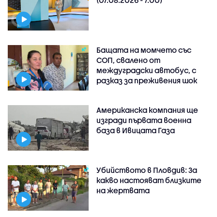
(07.08.2026 - 7.00)
Бащата на момчето със
СОП, свалено от
междуградски автобус, с
разказ за преживения шок
Американска компания ще
изгради първата военна
база в Ивицата Газа
Убийството в Пловдив: За
какво настояват близките
на жертвата