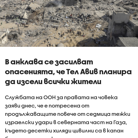
В анклава се засилват
опасенията, че Тел Авив планира
да изсели всички жители
Службата на ООН за правата на човека
заяви днес, че е потресена от
продължаващите повече от седмица тежки
израелски удари в северната част на Газа,
където десетки хиляди цивилни са в капан