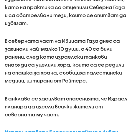
като на практика са отцепили Северна Газа
и са обстрелвали тези, които се опитват да
избягат.
В северната част на Ивицата Газа днес са
загинали най-малко 10 души, а 40 са били
ранени, след като израелски танкови
снаряди са уцелили хора, които са се редили
на опашка за храна, съобщиха палестински
медици, цитирани от Ройтерс.
В анклава се засилват опасенията, че Израел
планира да изсели всички жители от
северната му част.