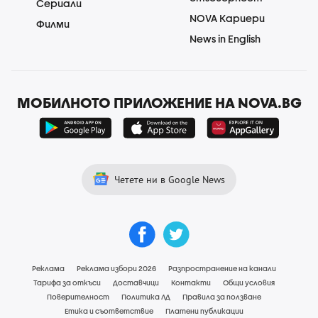
Сериали
NOVA Кариери
Филми
News in English
МОБИЛНОТО ПРИЛОЖЕНИЕ НА NOVA.BG
Четете ни в Google News
Реклама
Реклама избори 2026
Разпространение на канали
Тарифа за откъси
Доставчици
Контакти
Общи условия
Поверителност
Политика ЛД
Правила за ползване
Етика и съответствие
Платени публикации