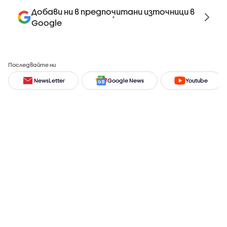
Добави ни в предпочитани източници в
Google
Последвайте ни
NewsLetter
Google News
Youtube