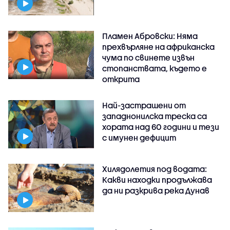
Пламен Абровски: Няма
прехвърляне на африканска
чума по свинете извън
стопанствата, където е
открита
Най-застрашени от
западнонилска треска са
хората над 60 години и тези
с имунен дефицит
Хилядолетия под водата:
Какви находки продължава
да ни разкрива река Дунав