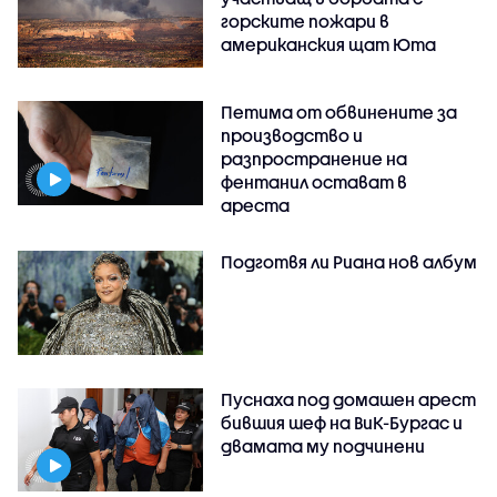
горските пожари в
американския щат Юта
Петима от обвинените за
производство и
разпространение на
фентанил остават в
ареста
Подготвя ли Риана нов албум
Пуснаха под домашен арест
бившия шеф на ВиК-Бургас и
двамата му подчинени