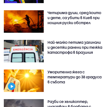
Четирима души, сред които
и дете, са убити в Киев при
нощния руски обстрел
Най-малко петима загинали
и десетки ранени при тежка
катастрофа в Бразилия
Уморителна жега с
температури до 38 градуса
в събота
Разби се хеликоптер,
участващ в борбата с