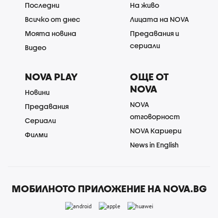
Последни
На живо
Всичко от днес
Лицата на NOVA
Моята новина
Предавания и
сериали
Видео
NOVA PLAY
ОЩЕ ОТ
NOVA
Новини
NOVA
Предавания
отговорност
Сериали
NOVA Кариери
Филми
News in English
МОБИЛНОТО ПРИЛОЖЕНИЕ НА NOVA.BG