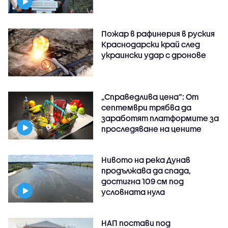
Пожар в рафинерия в руския
Краснодарски край след
украински удар с дронове
„Справедлива цена“: От
септември трябва да
заработят платформите за
проследяване на цените
Нивото на река Дунав
продължава да спада,
достигна 109 см под
условната нула
НАП постави под