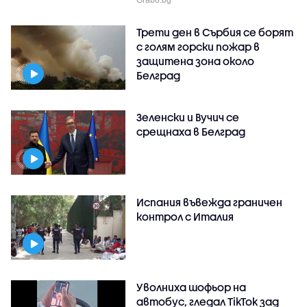
Трети ден в Сърбия се борят
с голям горски пожар в
защитена зона около
Белград
Зеленски и Вучич се
срещнаха в Белград
Испания въвежда граничен
контрол с Италия
Уволниха шофьор на
автобус, гледал TikTok зад