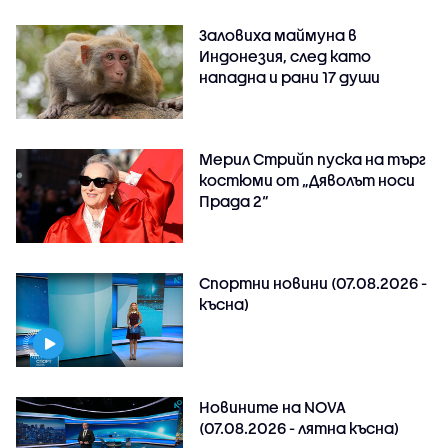
Заловиха маймуна в
Индонезия, след като
нападна и рани 17 души
Мерил Стрийп пуска на търг
костюми от „Дяволът носи
Прада 2“
Спортни новини (07.08.2026 -
късна)
Новините на NOVA
(07.08.2026 - лятна късна)