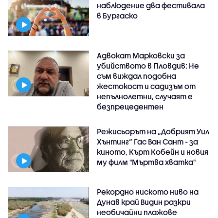
наблюдение два фестивала
в Бургаско
Адвокат Марковски за
убийството в Пловдив: Не
съм виждал подобна
жестокост и садизъм от
непълнолетни, случаят е
безпрецедентен
Режисьорът на „Добрият Уил
Хънтинг“ Гас Ван Сант - за
киното, Кърт Кобейн и новия
му филм "Мъртва хватка"
Рекордно ниското ниво на
Дунав край Видин разкри
необичайни плажове