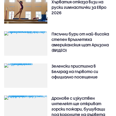
Хърватия отказа визи на
руски гимнастички за Евро
2026
Пясъчни бури от най-висока
степен връхлетяха
американския щат Аризона
(ВИДЕО)
Зеленски пристигна в
Белград на първото си
официално посещение
Дронове с изкуствен
интелект ще откриват
горски пожари, бушуващи
под короните на дървета