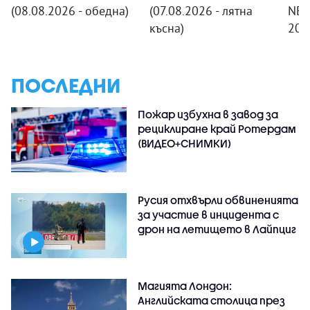
(08.08.2026 - обедна)
(07.08.2026 - лятна
NEW
късна)
20:
ПОСЛЕДНИ
Пожар избухна в завод за
рециклиране край Ротердам
(ВИДЕО+СНИМКИ)
Русия отхвърли обвиненията
за участие в инцидента с
дрон на летището в Лайпциг
Магията Лондон:
Английската столица през