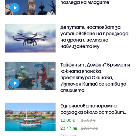
погледа на младите
Депутати настояват за
установяване на произхода
на дрона и целта на
навлизането му
Тайфунът „Долфин” връхлетя
южната японска
префектура Окинава,
Източен Китай се готви за
стихията
Едночасова панорамна
разходка около островит..
12.00 €
15.00 €
23.47 лв
29.34 лв
Grabo.bg