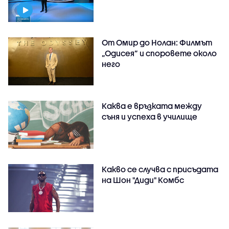
От Омир до Нолан: Филмът
„Одисея” и споровете около
него
Каква е връзката между
съня и успеха в училище
Какво се случва с присъдата
на Шон "Диди" Комбс