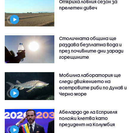
Откриха ловния сезон за
прелетен дивеч
Столичната община ще
раздава безплатна вода и
през почивните дни заради
горещините
Мобилна лаборатория ще
следи движението на
есетровите риби по Дунав и
Черно море
Абелардо де ла Есприеля
положи клетва като
президент на Колумбия