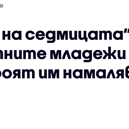
О
 на седмицата”
ните младежи у
броят им намаля