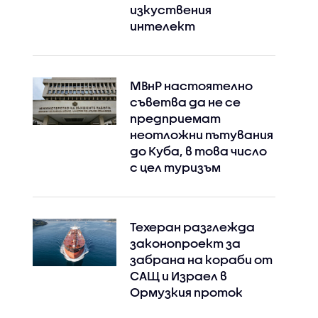
изкуствения
интелект
МВнР настоятелно
съветва да не се
предприемат
неотложни пътувания
до Куба, в това число
с цел туризъм
Техеран разглежда
законопроект за
забрана на кораби от
САЩ и Израел в
Ормузкия проток