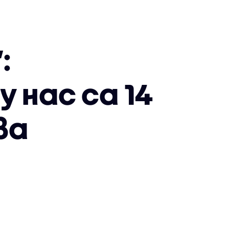
:
 нас са 14
ва