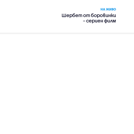
НА ЖИВО
Шербет от боровинки
– сериен филм