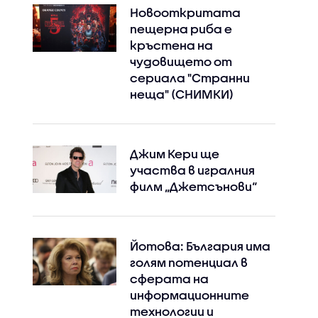
Новооткритата
пещерна риба е
кръстена на
чудовището от
сериала "Странни
неща" (СНИМКИ)
Джим Кери ще
участва в игралния
филм „Джетсънови“
Instagram
Facebook
Йотова: България има
голям потенциал в
сферата на
информационните
технологии и