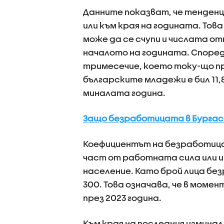
Данните показват, че тенден
или към края на годината. Това
може да се счупи и числата от
началото на годината. Спор
тримесечие, което току-що п
българските младежи е бил 11,8
миналата година.
Защо безработицата в Бургас 
Коефициентът на безработица
част от работната сила или и
население. Като брой лица без
300. Това означава, че в моме
през 2023 година.
Към края на последния измина