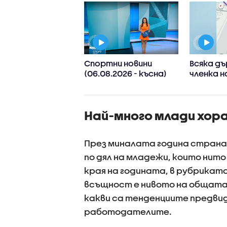
 Иван Иванов:
Спортни новини
Всяка д
ите нива на
(06.08.2026 - късна)
членка н
в са последица
реши да 
лиматичните
споделя
ени, такива
приложе
Най-много млади хора
ния ще
информа
стяват
проверки
През миналата година странат
по дял на младежи, които нит
края на годината, в рубрикат
всъщност е нивото на общата
какви са тенденциите предвид
работодателите.