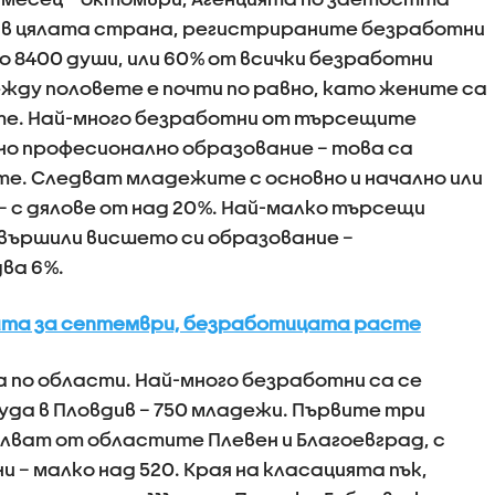
а в цялата страна, регистрираните безработни
о 8400 души, или 60% от всички безработни
ду половете е почти по равно, като жените са
те. Най-много безработни от търсещите
но професионално образование – това са
е. Следват младежите с основно и начално или
– с дялове от над 20%. Най-малко търсещи
вършили висшето си образование –
ва 6%.
лата за септември, безработицата расте
а по области. Най-много безработни са се
да в Пловдив – 750 младежи. Първите три
ълват от областите Плевен и Благоевград, с
 – малко над 520. Края на класацията пък,