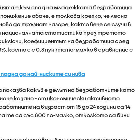
цията е към спад на младежката безработица
 понижение обаче, е толкова крехко, че лесно
ново да тръгнат нагоре, както вече се случи в
ед националната статистика през третото
риключи, коефициентът на безработица сред
%, което е с 0,3 пункта по-малко в сравнение с
падна до най-ниските си нива
 показва какъв е делът на безработните като
наче казано - от икономически активното
работните на възраст от 15 до 24 години са 14
нта те са със 600 по-малко, отколкото са били
л месец – октомври, Агенцията по заетостта