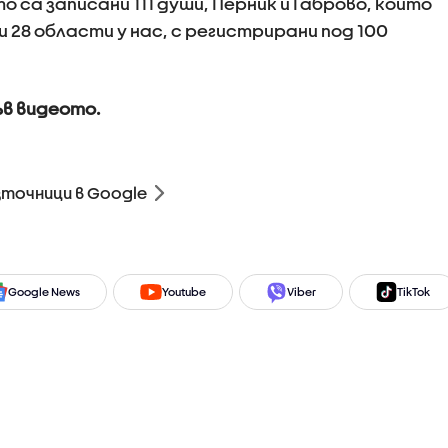
 са записани 111 души, Перник и Габрово, които
 28 области у нас, с регистрирани под 100
ъв видеото.
зточници в Google
Google News
Youtube
Viber
TikTok