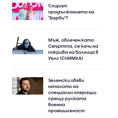
Спират
продължанието на
"Барби"?
Мъж, облечен като
Смъртта, се качи на
покрива на болница в
Уелс (СНИМКА)
Зеленски обяви
началото на
специални операции
срещу руската
военна
промишленост