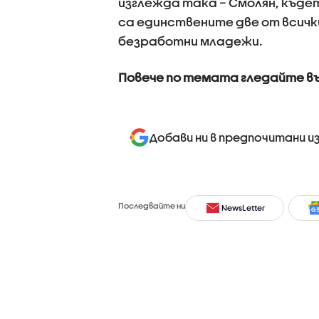
изглежда така – Смолян, където
са единствените две от всички
безработни младежи.
Повече по темата гледайте в
Добави ни в предпочитани и
Последвайте ни
NewsLetter