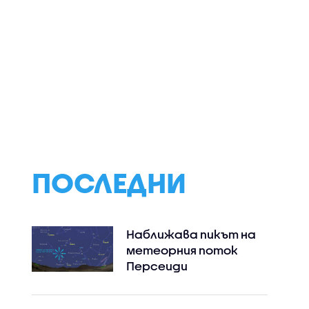
рата
Спортни новини
Кога и защо
винения
(06.08.2026 -
кучетата реаг
ф на ВиК-
следобедна)
агресивно?
ПОСЛЕДНИ
Наближава пикът на
метеорния поток
Персеиди