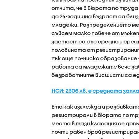
отчита, че в Бюрата по труд
до 24-годишна възраст са близ
младежи. Разпределението меж
съвсем малко повече от мъже
заетост са със средно и сред
половината от регистриранит
пък още по-ниско образование 
работа са младежите вече за
безработните висшисти са ед
НСИ: 2306 лв. е средната зап
Ето как изглежда и разбивкат
регистрирали в бюрата по тру
места в тази класация се доп
почти равен брой регистрирани