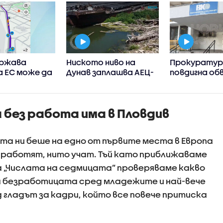
ържава
Ниското ниво на
Прокурату
а ЕС може да
Дунав заплашва АЕЦ-
повдигна об
ограничи
овете в Европа
на бившия ше
нето в
Бургас
ния на
 без работа има в Пловдив
ция къде има
 на пътя
а ни беше на едно от първите места в Европа
о работят, нито учат. Тъй като приближаваме
а „Числата на седмицата” проверяваме какво
 безработицата сред младежите и най-вече
 гладът за кадри, който все повече притиска