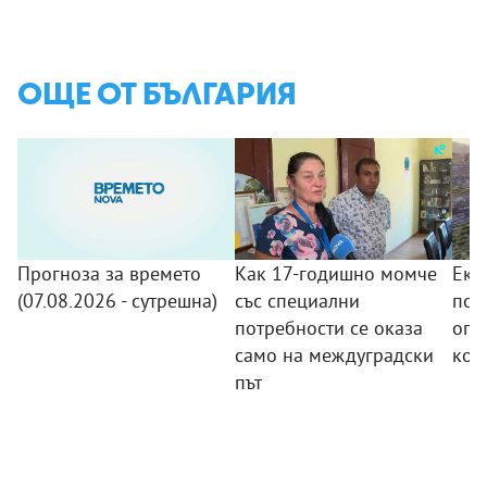
ОЩЕ ОТ БЪЛГАРИЯ
Прогноза за времето
Как 17-годишно момче
Еки
(07.08.2026 - сутрешна)
със специални
пов
потребности се оказа
огн
само на междуградски
кой
път