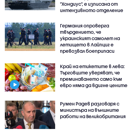
"Хондиус", е изписана от
интензивното отделение
Германия опроверга
твърдението, че
украинският самолет на
летището в Лайпциг е
превозвал боеприпаси
Край на етикетите в лева:
Търговците уверяват, че
преминаването само към
евро няма да вдигне цените
Румен Радев разговаря с
министъра на външните
работи на Великобритания