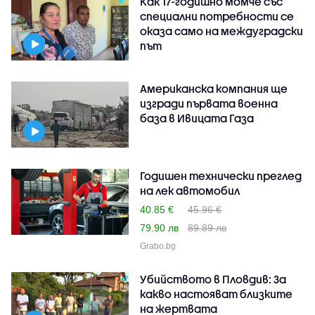
Как 17-годишно момче със
специални потребности се
оказа само на междуградски
път
Американска компания ще
изгради първата военна
база в Ивицата Газа
Годишен технически преглед
на лек автомобил
40.85 €
45.96 €
79.90 лв
89.89 лв
Grabo.bg
Убийството в Пловдив: За
какво настояват близките
на жертвата