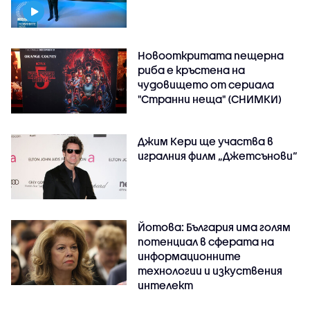
Новооткритата пещерна
риба е кръстена на
чудовището от сериала
"Странни неща" (СНИМКИ)
Джим Кери ще участва в
игралния филм „Джетсънови“
Йотова: България има голям
потенциал в сферата на
информационните
технологии и изкуствения
интелект