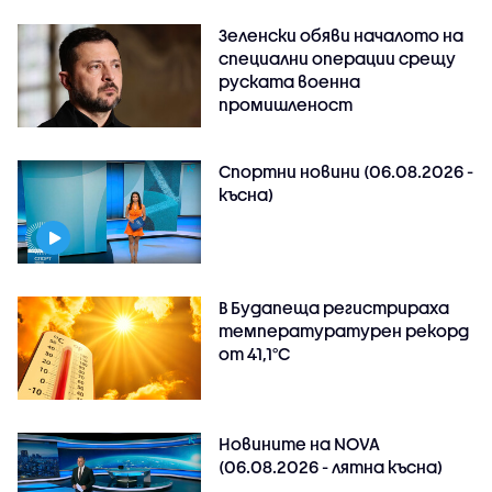
Зеленски обяви началото на
специални операции срещу
руската военна
промишленост
Спортни новини (06.08.2026 -
късна)
В Будапеща регистрираха
температуратурен рекорд
от 41,1°C
Новините на NOVA
(06.08.2026 - лятна късна)