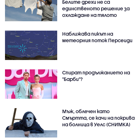
Белите дрехи не са
единственото решение за
охлаждане на тялото
Наближава пикът на
метеорния поток Персеиди
Спират продължанието на
"Барби"?
Мъж, облечен като
Смъртта, се качи на покрива
на болница в Уелс (СНИМКА)