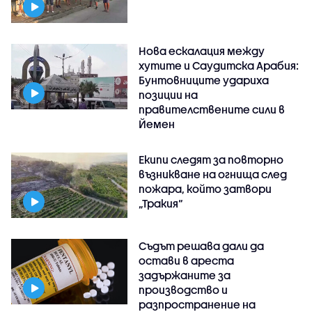
Нова ескалация между
хутите и Саудитска Арабия:
Бунтовниците удариха
позиции на
правителствените сили в
Йемен
Екипи следят за повторно
възникване на огнища след
пожара, който затвори
„Тракия“
Съдът решава дали да
остави в ареста
задържаните за
производство и
разпространение на