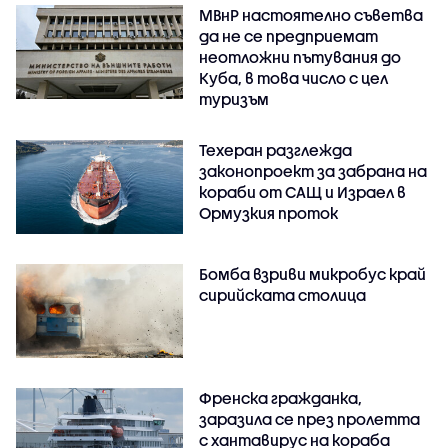
МВнР настоятелно съветва
да не се предприемат
неотложни пътувания до
Куба, в това число с цел
туризъм
Техеран разглежда
законопроект за забрана на
кораби от САЩ и Израел в
Ормузкия проток
Бомба взриви микробус край
сирийската столица
Френска гражданка,
заразила се през пролетта
с хантавирус на кораба