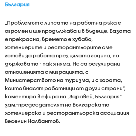
България
„Проблемът с липсата на работна ръка е
огромен и ще продължава и в бъдеще. Базата
е прекрасна, времето е хубаво,
хотелиерите и ресторантьорите сме
готови за работа през цялата година, но
държавата - пак я няма. Не са регулирани
отношенията с миграцията, с
Министерството на туризма, и с хората,
които внасят работници от други страни”,
коментира в ефира на „Здравей, България”
зам.-председателят на Българската
хотелиерска и ресторантьорска асоциация
Веселин Налбантов.