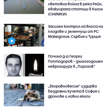
световна война в река Рейн,
евакуираха стотици в Кьолн
(СНИМКИ)
Засилен контрол на вноса на
плодове и зеленчуци от РС
Македония, Сърбия и Турция
Почина д-р Георги
Поптодоров – дългогодишен
неврохирург в „Пирогов“
„Екоравновесие“ издирва
бездомни кучета в София с
дронове и ловни екипи