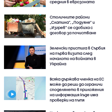
средния в еврозоната
Столичните райони
„Слатина“, „Подуяне“ и
„Изгрев“ се сдобиха с
договор за почистване
Зеленски пристига в Сърбия
на първа визита след
началото на войната в
Украйна
Всяка държава членка на ЕС
може да реши да ограничи
споделянето в приложения
на информация къде има
проверки на пътя