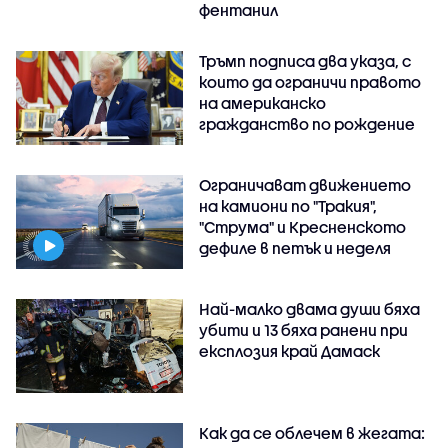
фентанил
Тръмп подписа два указа, с
които да ограничи правото
на американско
гражданство по рождение
Ограничават движението
на камиони по "Тракия",
"Струма" и Кресненското
дефиле в петък и неделя
Най-малко двама души бяха
убити и 13 бяха ранени при
експлозия край Дамаск
Как да се облечем в жегата: