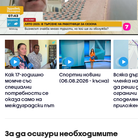
Как 17-годишно
Спортни новини
Всяка дъ
момче със
(06.08.2026 - късна)
членка н
специални
да реши 
потребности се
ограничи
оказа само на
споделян
междуградски път
приложен
информац
има пров
пътя
За да осигури необходимите