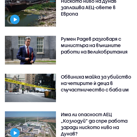
Ниското ниво на Дунав
заплашва АЕЦ-овете в
Европа
Румен Радев разговаря с
министъра на външните
работи на Великобритания
Обвиниха майка за убийство
на четирите ѝ деца в
съучастничество с баба им
Има ли опасност АЕЦ
„Козлодуй” да спре работа
заради ниското ниво на
Дунав?