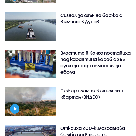
Сигнал за огън на баржа с
въглища в Дунав
Властите в Конго поставиха
под карантина кораб с 255
души заради съмнения за
ебола
Пожар пламна в столичен
квартал (ВИДЕО)
Откриха 200-килограмова
бомба от Втората