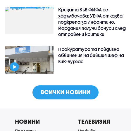
Кризата във ФИФА се
задълбочава: УЕФА отказва
подкрепа за Инфантино,
Йордания получи бонуси след
отправени критики
Прокуратурата повдигна
обвинения на бившия шеф на
ВиК-Бургас
ВСИЧКИ НОВИНИ
НОВИНИ
ТЕЛЕВИЗИЯ
Последни
На живо