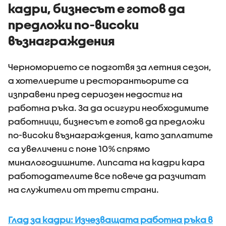
кадри, бизнесът е готов да
предложи по-високи
възнаграждения
Черноморието се подготвя за летния сезон,
а хотелиерите и ресторантьорите са
изправени пред сериозен недостиг на
работна ръка. За да осигури необходимите
работници, бизнесът е готов да предложи
по-високи възнаграждения, като заплатите
са увеличени с поне 10% спрямо
миналогодишните. Липсата на кадри кара
работодателите все повече да разчитат
на служители от трети страни.
Глад за кадри: Изчезващата работна ръка в