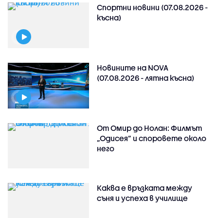
Спортни новини (07.08.2026 -
късна)
Новините на NOVA
(07.08.2026 - лятна късна)
От Омир до Нолан: Филмът
„Одисея” и споровете около
него
Каква е връзката между
съня и успеха в училище