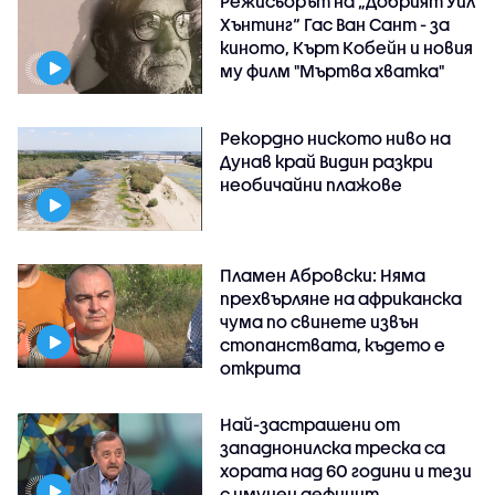
Режисьорът на „Добрият Уил
Хънтинг“ Гас Ван Сант - за
киното, Кърт Кобейн и новия
му филм "Мъртва хватка"
Рекордно ниското ниво на
Дунав край Видин разкри
необичайни плажове
Пламен Абровски: Няма
прехвърляне на африканска
чума по свинете извън
стопанствата, където е
открита
Най-застрашени от
западнонилска треска са
хората над 60 години и тези
с имунен дефицит