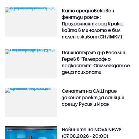
Като средновековен
фентъзи роман:
Призрачният град Крако,
който в миналото е бил
пълен с живот (СНИМКИ)
Психиатърът д-р Веселин
Герев в "Телеграфно
подкастът": Отглеждат се
деца психопати
Сенатът на САЩ прие
законопроект за санкции
срещу Русия и Иран
Новините на NOVA NEWS
(07.08.2026 - 20:00)