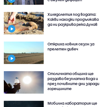
Хилядолетия под водата:
Какви находки продължава
да ни разкрива река Дунав
Откриха ловния сезон за
прелетен дивеч
Столичната община ще
раздава безплатна вода и
през почивните дни заради
горещините
Мобилна лаборатория ще