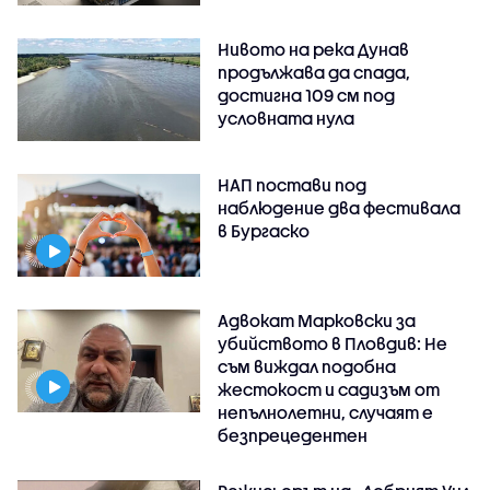
Нивото на река Дунав
продължава да спада,
достигна 109 см под
условната нула
НАП постави под
наблюдение два фестивала
в Бургаско
Адвокат Марковски за
убийството в Пловдив: Не
съм виждал подобна
жестокост и садизъм от
непълнолетни, случаят е
безпрецедентен