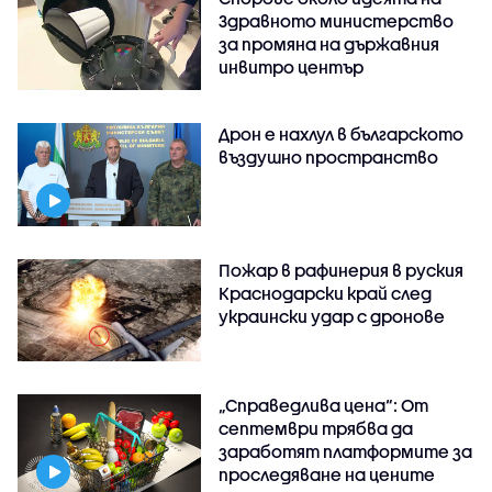
Здравното министерство
за промяна на държавния
инвитро център
Дрон е нахлул в българското
въздушно пространство
Пожар в рафинерия в руския
Краснодарски край след
украински удар с дронове
„Справедлива цена“: От
септември трябва да
заработят платформите за
проследяване на цените