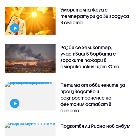
Уморителна жега с
температури до 38 градуса
в събота
Разби се хеликоптер,
участващ в борбата с
горските пожари в
американския щат Юта
Петима от обвинените за
производство и
разпространение на
фентанил остават в
ареста
Подготвя ли Риана нов албум