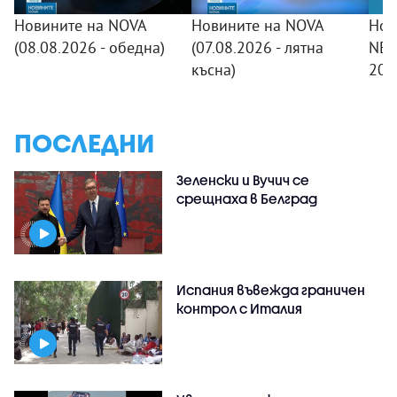
Новините на NOVA
Новините на NOVA
Нов
(08.08.2026 - обедна)
(07.08.2026 - лятна
NEW
късна)
20:
ПОСЛЕДНИ
Зеленски и Вучич се
срещнаха в Белград
Испания въвежда граничен
контрол с Италия