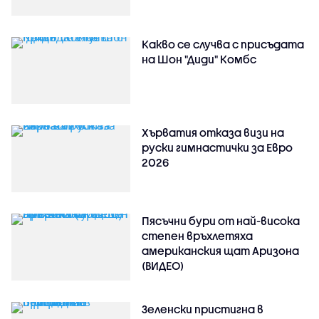
Какво се случва с присъдата
на Шон "Диди" Комбс
Хърватия отказа визи на
руски гимнастички за Евро
2026
Пясъчни бури от най-висока
степен връхлетяха
американския щат Аризона
(ВИДЕО)
Зеленски пристигна в