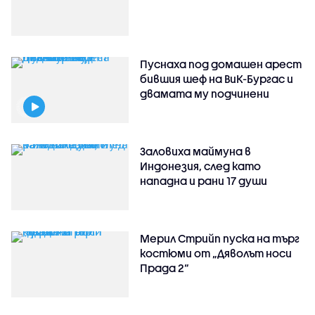
Пуснаха под домашен арест
бившия шеф на ВиК-Бургас и
двамата му подчинени
Заловиха маймуна в
Индонезия, след като
нападна и рани 17 души
Мерил Стрийп пуска на търг
костюми от „Дяволът носи
Прада 2“