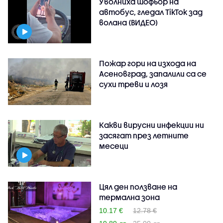
Уволниха шофьор на
автобус, гледал TikTok зад
волана (ВИДЕО)
Пожар гори на изхода на
Асеновград, запалили са се
сухи треви и лозя
Какви вирусни инфекции ни
засягат през летните
месеци
Цял ден ползване на
термална зона
10.17 €
12.78 €