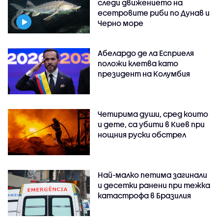
следи движението на
есетровите риби по Дунав и
Черно море
Абелардо де ла Есприеля
положи клетва като
президент на Колумбия
Четирима души, сред които
и дете, са убити в Киев при
нощния руски обстрел
Най-малко петима загинали
и десетки ранени при тежка
катастрофа в Бразилия