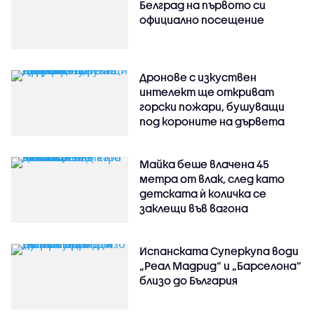
Белград на първото си
официално посещение
Дронове с изкуствен
интелект ще откриват
горски пожари, бушуващи
под короните на дървета
Майка беше влачена 45
метра от влак, след като
детската ѝ количка се
заклещи във вагона
Испанската Суперкупа води
„Реал Мадрид“ и „Барселона“
близо до България