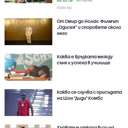
68.45 лв
97.79 лв
Grabo.bg
От Омир до Нолан: Филмът
„Одисея” и споровете около
него
Каква е връзката между
съня и успеха в училище
Какво се случва с присъдата
на Шон "Диди" Комбс
Хърватия отказа визи на