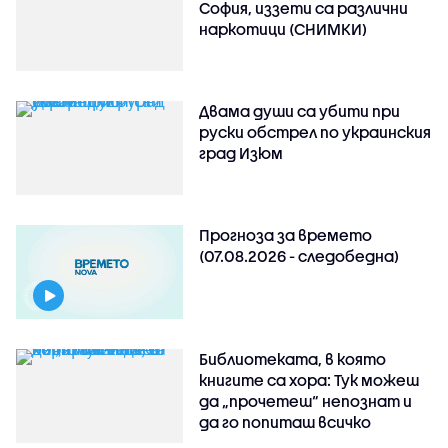
София, иззети са различни
наркотици (СНИМКИ)
Двама души са убити при
руски обстрeл по украинския
град Изюм
Прогноза за времето
(07.08.2026 - следобедна)
Библиотеката, в която
книгите са хора: Тук можеш
да „прочетеш“ непознат и
да го попиташ всичко