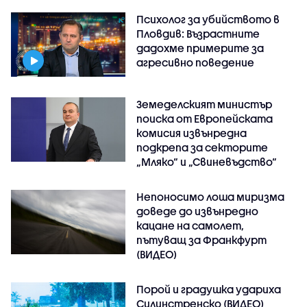
Психолог за убийството в
Пловдив: Възрастните
дадохме примерите за
агресивно поведение
Земеделският министър
поиска от Европейската
комисия извънредна
подкрепа за секторите
„Мляко“ и „Свиневъдство“
Непоносимо лоша миризма
доведе до извънредно
кацане на самолет,
пътуващ за Франкфурт
(ВИДЕО)
Порой и градушка удариха
Силинстренско (ВИДЕО)