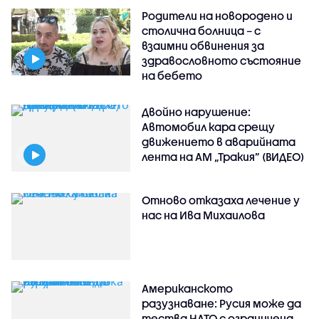
Родители на новородено и
столична болница – с
взаимни обвинения за
здравословното състояние
на бебето
Двойно нарушение:
Автомобил кара срещу
движението в аварийната
лента на АМ „Тракия” (ВИДЕО)
Отново отказаха лечение у
нас на Ива Михаилова
Американското
разузнаване: Русия може да
тества НАТО с ограничена