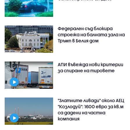
Федерален съд блокира
строежа на балната зала на
Тръмп в Белия дом
АПИ въвежда нови критерии
за спиране на тировете
"Златните ливади" около АЕЦ
"Козлодуй": 1600 евро за кв.м
са дадени на частна
компания