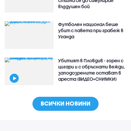
стигна се до симулиран
въздушен бой
Футболен национал беше
убит с павета при грабеж в
Уганда
Убитият в Пловдив - горен с
цигари и с обръснати вежди,
заподозрените остават в
ареста (ВИДЕО+СНИМКИ)
ВСИЧКИ НОВИНИ