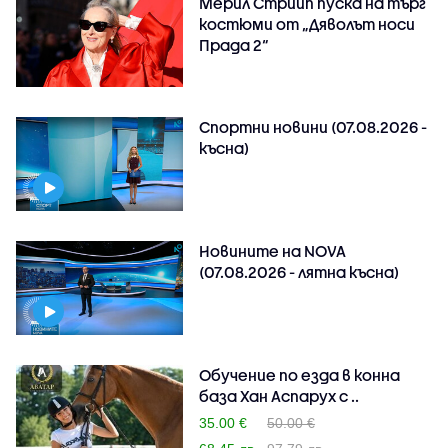
Мерил Стрийп пуска на търг
костюми от „Дяволът носи
Прада 2“
Спортни новини (07.08.2026 -
късна)
Новините на NOVA
(07.08.2026 - лятна късна)
Обучение по езда в конна
база Хан Аспарух с ..
35.00 €
50.00 €