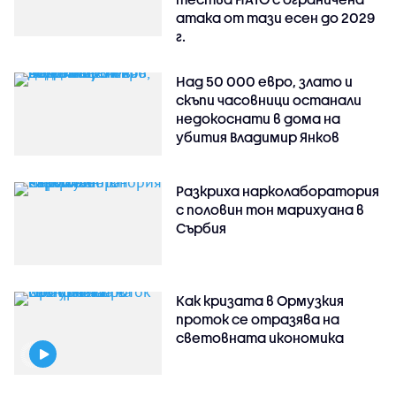
атака от тази есен до 2029
г.
Над 50 000 евро, злато и
скъпи часовници останали
недокоснати в дома на
убития Владимир Янков
Разкриха нарколаборатория
с половин тон марихуана в
Сърбия
Как кризата в Ормузкия
проток се отразява на
световната икономика