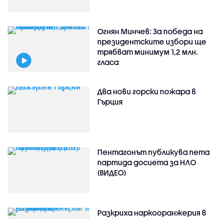
Огнян Минчев: За победа на
президентските избори ще
трябват минимум 1,2 млн.
гласа
Два нови горски пожара в
Гърция
Пентагонът публикува пета
партида досиета за НЛО
(ВИДЕО)
Разкриха наркооранжерия в