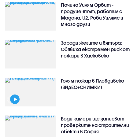
Почина Уилям Орбит -
продуцентът, работил с
Мадона, U2, Роби Уилямс и
много други
Заради жегите и вятъра:
Обявиха екстремен риск от
пожари в Хасковско
Голям пожар в Пловдивско
(ВИДЕО+СНИМКИ)
Боди камери ще записват
проверките на строителни
обекти в София