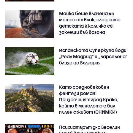
Майка беше влачена 45
метра от влак, след като
детската ѝ количка се
заклещи във вагона
Испанската Суперкупа води
„Реал Мадрид“ и „Барселона“
близо до България
Като средновековен
фентъзи роман:
Призрачният град Крако,
който в миналото е бил
пълен с живот (СНИМКИ)
Психиатърът д-р Веселин