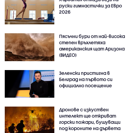
руски гимнастички за Евро
2026
Пясъчни бури от най-висока
степен връхлетяха
американския щат Аризона
(ВИДЕО)
Зеленски пристигна в
Белград на първото си
официално посещение
Дронове с изкуствен
интелект ще откриват
горски пожари, бушуващи
под короните на дървета