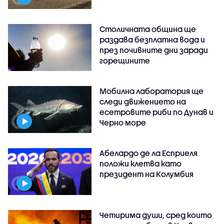
Столичната община ще
раздава безплатна вода и
през почивните дни заради
горещините
Мобилна лаборатория ще
следи движението на
есетровите риби по Дунав и
Черно море
Абелардо де ла Есприеля
положи клетва като
президент на Колумбия
Четирима души, сред които