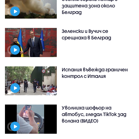
защитена зона около
Белград
Зеленски и Вучич се
срещнаха в Белград
Испания въвежда граничен
контрол с Италия
Уволниха шофьор на
автобус, гледал TikTok зад
волана (ВИДЕО)