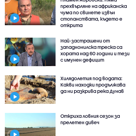
прехвърляне на африканска
чума по свинете извън
стопанствата, където е
открита
Най-застрашени от
западнонилска треска са
хората над 60 години и тези
с имунен дефицит
Хилядолетия под водата:
Какви находки продължава
да ни разкрива река Дунав
Откриха ловния сезон за
прелетен дивеч