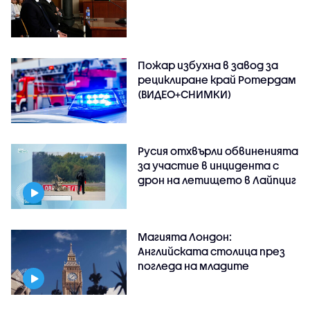
Пожар избухна в завод за
рециклиране край Ротердам
(ВИДЕО+СНИМКИ)
Русия отхвърли обвиненията
за участие в инцидента с
дрон на летището в Лайпциг
Магията Лондон:
Английската столица през
погледа на младите