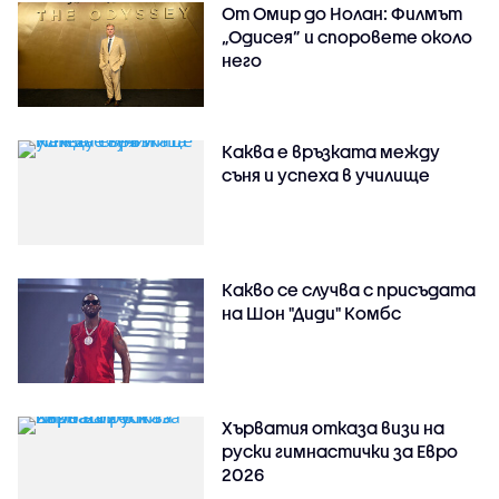
От Омир до Нолан: Филмът
„Одисея” и споровете около
него
Каква е връзката между
съня и успеха в училище
Какво се случва с присъдата
на Шон "Диди" Комбс
Хърватия отказа визи на
руски гимнастички за Евро
2026