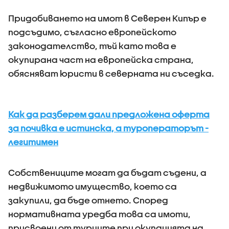
Придобиването на имот в Северен Кипър е
подсъдимо, съгласно европейското
законодателство, тъй като това е
окупирана част на европейска страна,
обясняват юристи в северната ни съседка.
Как да разберем дали предложена оферта
за почивка е истинска, а туроператорът -
легитимен
Собствениците могат да бъдат съдени, а
недвижимото имущество, което са
закупили, да бъде отнето. Според
нормативната уредба това са имоти,
присвоени от турците при окупацията на