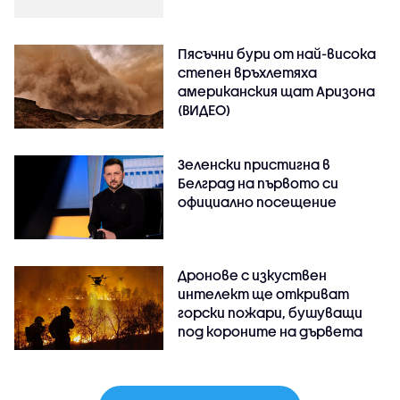
Пясъчни бури от най-висока
степен връхлетяха
американския щат Аризона
(ВИДЕО)
Зеленски пристигна в
Белград на първото си
официално посещение
Дронове с изкуствен
интелект ще откриват
горски пожари, бушуващи
под короните на дървета