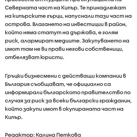
Северната част на Кипър. Те принадлежат
на кипърските гърци, напуснали тази част на
острова. Влагането на инвестиции в район,
който няма статут на държава, е голям
риск, алармират медиите. Закупуването на
имот там не ви прави негови собственици,
отбелязват юристи.
Гръцки бизнесмени с действащи компании в
България съобщават, че официално са
информирали българското правителство по
случая за риск за всеки български гражданин,
който закупи имот в окупираната част на
Кипър.
Редактор: Калина Петкова