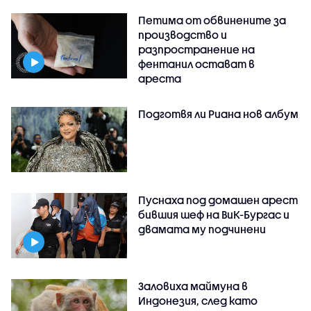
Петима от обвинените за
производство и
разпространение на
фентанил остават в
ареста
Подготвя ли Риана нов албум
Пуснаха под домашен арест
бившия шеф на ВиК-Бургас и
двамата му подчинени
Заловиха маймуна в
Индонезия, след като