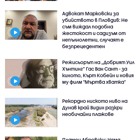
Адвокат Марковски за
убийството в Пловдив: Не
съм виждал подобна
жестокост и садизъм от
непълнолетни, случаят е
безпрецедентен
Режисьорът на „Добрият Уил
Хънтинг“ Гас Ван Сант - за
киното, Кърт Кобейн и новия
му филм "Мъртва хватка"
Рекордно ниското ниво на
Дунав край Видин разкри
необичайни плажове
Пламен Абровски: Няма