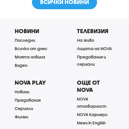
ВСИЧКИ НОВИНИ
НОВИНИ
ТЕЛЕВИЗИЯ
Последни
На живо
Всичко от днес
Лицата на NOVA
Моята новина
Предавания и
сериали
Видео
NOVA PLAY
ОЩЕ ОТ
NOVA
Новини
NOVA
Предавания
отговорност
Сериали
NOVA Кариери
Филми
News in English