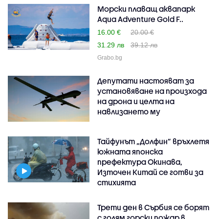
Морски плаващ аквапарк
Aqua Adventure Gold F..
16.00 €
20.00 €
31.29 лв
39.12 лв
Grabo.bg
Депутати настояват за
установяване на произхода
на дрона и целта на
навлизането му
Тайфунът „Долфин” връхлетя
южната японска
префектура Окинава,
Източен Китай се готви за
стихията
Трети ден в Сърбия се борят
с голям горски пожар в