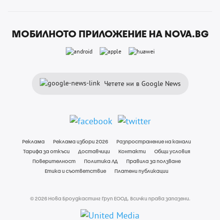
МОБИЛНОТО ПРИЛОЖЕНИЕ НА NOVA.BG
Четете ни в Google News
Реклама
Реклама избори 2026
Разпространение на канали
Тарифа за откъси
Доставчици
Контакти
Общи условия
Поверителност
Политика ЛД
Правила за ползване
Етика и съответствие
Платени публикации
© 2026 Нова Броудкастинг Груп ЕООД. Всички права запазени.