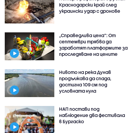
Краснодарски край след
украински удар с дронове
„Справедлива цена“: От
септември трябва да
заработят платформите за
проследяване на цените
Нивото на река Дунав
продължава да спада,
достигна 109 см под
условната нула
НАП постави под
наблюдение два фестивала
в Бургаско