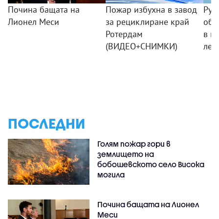
Почина бащата на
Пожар избухна в завод
Рус
Лионел Меси
за рециклиране край
обв
Ротердам
в и
(ВИДЕО+СНИМКИ)
лет
ПОСЛЕДНИ
Голям пожар гори в
землището на
бобошевското село Висока
могила
Почина бащата на Лионел
Меси