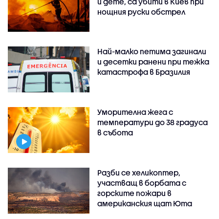
и дете, са убити в Киев при
нощния руски обстрел
Най-малко петима загинали
и десетки ранени при тежка
катастрофа в Бразилия
Уморителна жега с
температури до 38 градуса
в събота
Разби се хеликоптер,
участващ в борбата с
горските пожари в
американския щат Юта