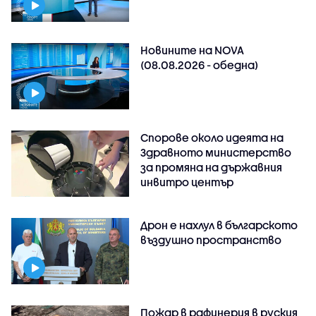
Новините на NOVA
(08.08.2026 - обедна)
Спорове около идеята на
Здравното министерство
за промяна на държавния
инвитро център
Дрон е нахлул в българското
въздушно пространство
Пожар в рафинерия в руския