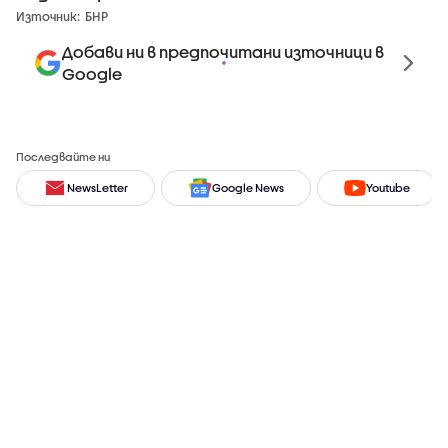
Източник:
БНР
Добави ни в предпочитани източници в
Google
Последвайте ни
NewsLetter
Google News
Youtube