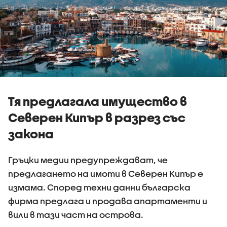
Тя предлагала имущество в
Северен Кипър в разрез със
закона
Гръцки медии предупреждават, че
предлагането на имоти в Северен Кипър е
измама. Според техни данни българска
фирма предлага и продава апартаменти и
вили в тази част на острова.