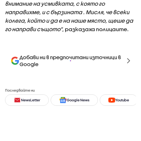
внимание на усмивката, с която го
направихме, и с бързината . Мисля, че всеки
колега, който и да е на наше място, щеше да
го направи същото”
, разказаха полицаите.
Добави ни в предпочитани източници в
Google
Последвайте ни
NewsLetter
Google News
Youtube