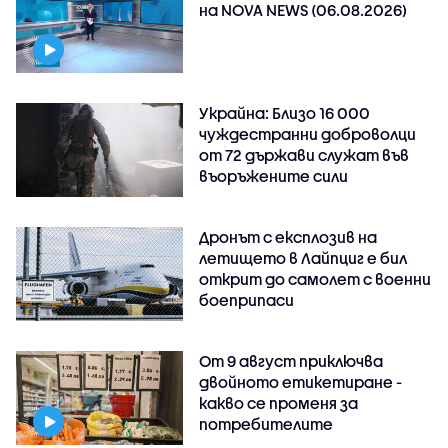
на NOVA NEWS (06.08.2026)
Украйна: Близо 16 000
чуждестранни доброволци
от 72 държави служат във
въоръжените сили
Дронът с експлозив на
летището в Лайпциг е бил
открит до самолет с военни
боеприпаси
От 9 август приключва
двойното етикетиране -
какво се променя за
потребителите