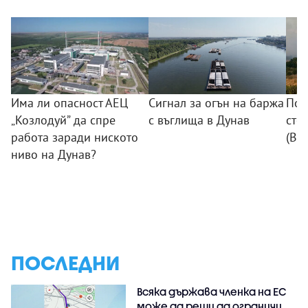
Има ли опасност АЕЦ
Сигнал за огън на баржа
Пож
„Козлодуй” да спре
с въглища в Дунав
сто
работа заради ниското
(ВИ
ниво на Дунав?
ПОСЛЕДНИ
Всяка държава членка на ЕС
може да реши да ограничи