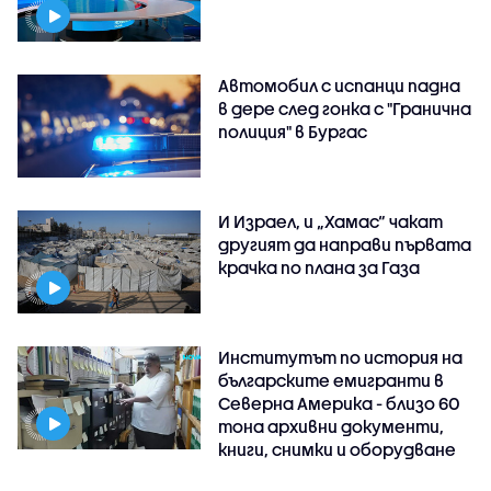
Автомобил с испанци падна
в дере след гонка с "Гранична
полиция" в Бургас
И Израел, и „Хамас“ чакат
другият да направи първата
крачка по плана за Газа
Институтът по история на
българските емигранти в
Северна Америка - близо 60
тона архивни документи,
книги, снимки и оборудване