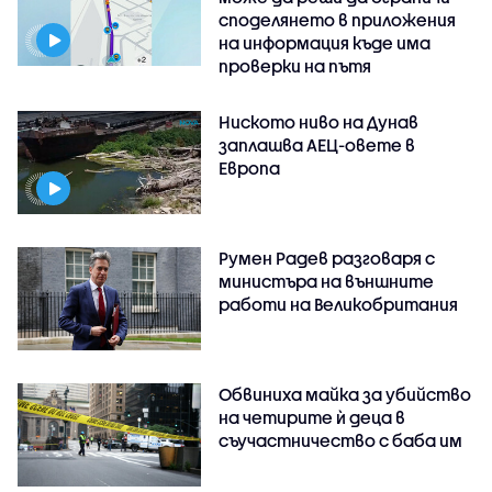
споделянето в приложения
на информация къде има
проверки на пътя
Ниското ниво на Дунав
заплашва АЕЦ-овете в
Европа
Румен Радев разговаря с
министъра на външните
работи на Великобритания
Обвиниха майка за убийство
на четирите ѝ деца в
съучастничество с баба им