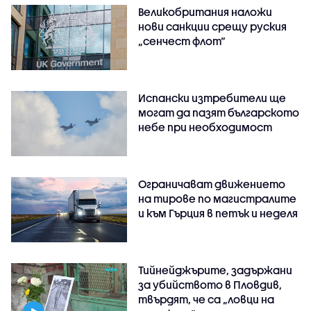
Великобритания наложи
нови санкции срещу руския
„сенчест флот“
Испански изтребители ще
могат да пазят българското
небе при необходимост
Ограничават движението
на тирове по магистралите
и към Гърция в петък и неделя
Тийнейджърите, задържани
за убийството в Пловдив,
твърдят, че са „ловци на