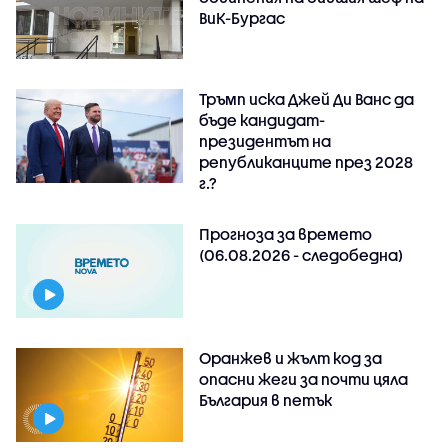
ВиК-Бургас
Тръмп иска Джей Ди Ванс да
бъде кандидат-
президентът на
републиканците през 2028
г.?
Прогноза за времето
(06.08.2026 - следобедна)
Оранжев и жълт код за
опасни жеги за почти цяла
България в петък