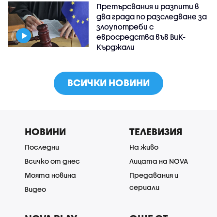
Претърсвания и разпити в
два града по разследване за
злоупотреби с
евросредства във ВиК-
Кърджали
ВСИЧКИ НОВИНИ
НОВИНИ
ТЕЛЕВИЗИЯ
Последни
На живо
Всичко от днес
Лицата на NOVA
Моята новина
Предавания и
сериали
Видео