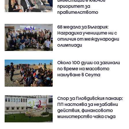
инвестиции е ключов
приоритет за
правителството
68 медала за България:
Наградиха учениците ни с
отличия от международни
олимпиади
Около 100 души са загинали
по време на масовото
нахлуване в Сеута
Спор за Пловдивския панаир:
ПП настоява за незабавни
действия, финансовото
министерство чака съда