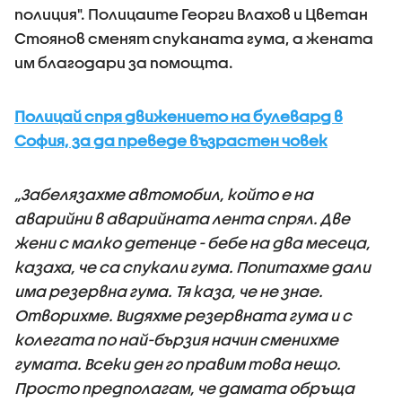
полиция". Полицаите Георги Влахов и Цветан
Стоянов сменят спуканата гума, а жената
им благодари за помощта.
Полицай спря движението на булевард в
София, за да преведе възрастен човек
„Забелязахме автомобил, който е на
аварийни в аварийната лента спрял. Две
жени с малко детенце - бебе на два месеца,
казаха, че са спукали гума. Попитахме дали
има резервна гума. Тя каза, че не знае.
Отворихме. Видяхме резервната гума и с
колегата по най-бързия начин сменихме
гумата. Всеки ден го правим това нещо.
Просто предполагам, че дамата обръща