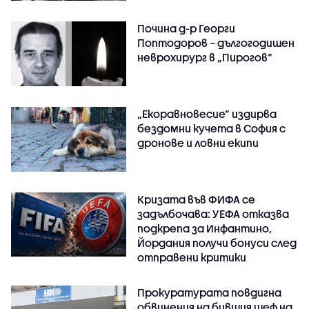
Почина д-р Георги
Поптодоров – дългогодишен
неврохирург в „Пирогов“
„Екоравновесие“ издирва
бездомни кучета в София с
дронове и ловни екипи
Кризата във ФИФА се
задълбочава: УЕФА отказва
подкрепа за Инфантино,
Йордания получи бонуси след
отправени критики
Прокуратурата повдигна
обвинения на бившия шеф на