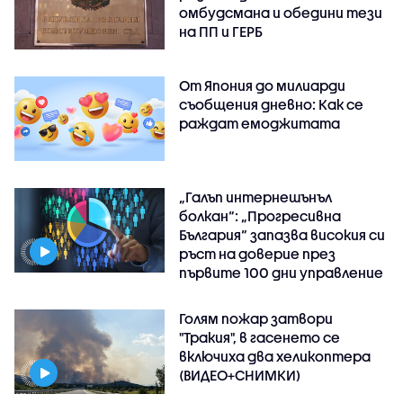
омбудсмана и обедини тези
на ПП и ГЕРБ
От Япония до милиарди
съобщения дневно: Как се
раждат емоджитата
„Галъп интернешънъл
болкан“: „Прогресивна
България“ запазва високия си
ръст на доверие през
първите 100 дни управление
Голям пожар затвори
"Тракия", в гасенето се
включиха два хеликоптера
(ВИДЕО+СНИМКИ)