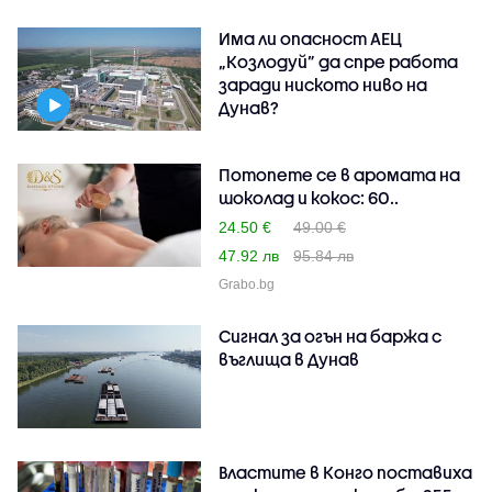
Има ли опасност АЕЦ
„Козлодуй” да спре работа
заради ниското ниво на
Дунав?
Потопете се в аромата на
шоколад и кокос: 60..
24.50 €
49.00 €
47.92 лв
95.84 лв
Grabo.bg
Сигнал за огън на баржа с
въглища в Дунав
Властите в Конго поставиха