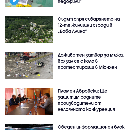
педофили”
Съдът спря събарянето на
12-те жилищни сгради в
„Баба Алино“
Доживотен затвор за мъжа,
врязал се с кола в
протестиращи в Мюнхен
Пламен Абровски: Ще
защитим родните
производители от
нелоялната конкуренция
Обеден информационен блок