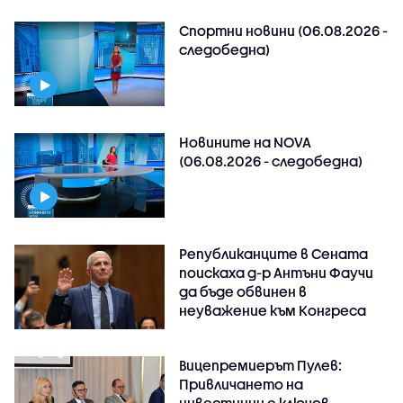
Спортни новини (06.08.2026 -
следобедна)
Новините на NOVA
(06.08.2026 - следобедна)
Републиканците в Сената
поискаха д-р Антъни Фаучи
да бъде обвинен в
неуважение към Конгреса
Вицепремиерът Пулев:
Привличането на