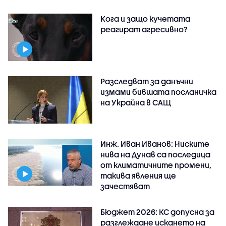
Кога и защо кучетата
реагират агресивно?
Разследват за данъчни
измами бившата посланичка
на Украйна в САЩ
Инж. Иван Иванов: Ниските
нива на Дунав са последица
от климатичните промени,
такива явления ще
зачестяват
Бюджет 2026: КС допусна за
разглеждане искането на