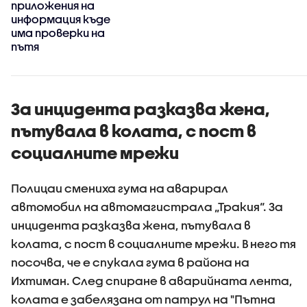
приложения на
,
информация къде
има проверки на
пътя
За инцидента разказва жена,
пътувала в колата, с пост в
социалните мрежи
Полицаи смениха гума на аварирал
автомобил на автомагистрала „Тракия“. За
инцидента разказва жена, пътувала в
колата, с пост в социалните мрежи. В него тя
посочва, че е спукала гума в района на
Ихтиман. След спиране в аварийната лента,
колата е забелязана от патрул на "Пътна