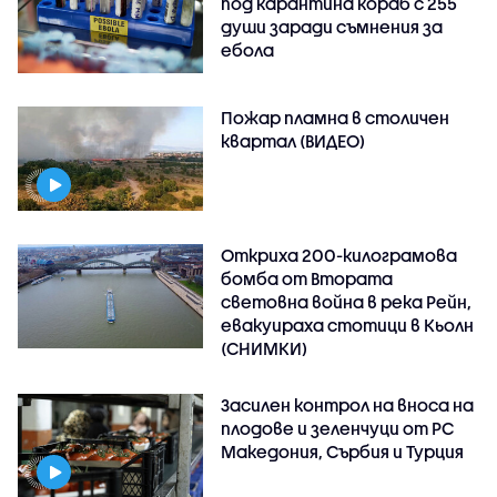
под карантина кораб с 255
души заради съмнения за
ебола
Пожар пламна в столичен
квартал (ВИДЕО)
Откриха 200-килограмова
бомба от Втората
световна война в река Рейн,
евакуираха стотици в Кьолн
(СНИМКИ)
Засилен контрол на вноса на
плодове и зеленчуци от РС
Македония, Сърбия и Турция