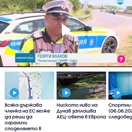
Всяка държава
Ниското ниво на
Спортни 
членка на ЕС може
Дунав заплашва
(06.08.20
да реши да
АЕЦ-овете в Европа
следобед
ограничи
споделянето в