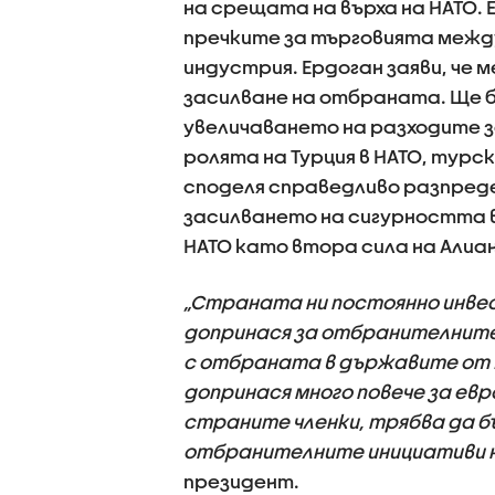
на срещата на върха на НАТО. 
пречките за търговията меж
индустрия. Ердоган заяви, че
засилване на отбраната. Ще бъ
увеличаването на разходите 
ролята на Турция в НАТО, тур
споделя справедливо разпреде
засилването на сигурността в 
НАТО като втора сила на Алиа
„Страната ни постоянно инве
допринася за отбранителните 
с отбраната в държавите от 
допринася много повече за ев
страните членки, трябва да бъ
отбранителните инициативи н
президент.