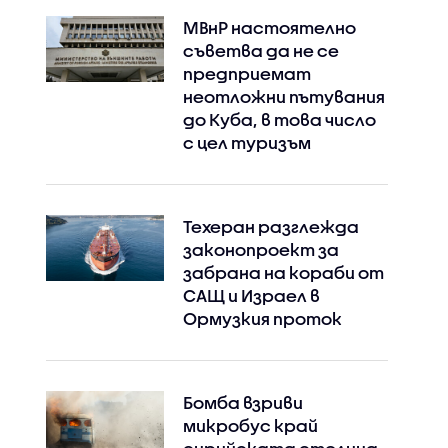
МВнР настоятелно
съветва да не се
предприемат
неотложни пътувания
до Куба, в това число
с цел туризъм
Техеран разглежда
законопроект за
забрана на кораби от
САЩ и Израел в
Ормузкия проток
Бомба взриви
микробус край