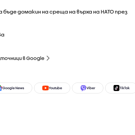
да бъде домакин на среща на върха на НАТО през
ва
зточници в Google
Google News
Youtube
Viber
TikTok