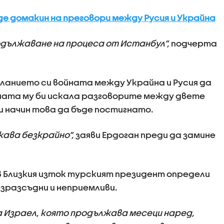
ъде домакин на преговори между Русия и Украйна
одължаване на процеса от Истанбул“,
подчерта
ланието си войната между Украйна и Русия да
ната му би искала разговорите между двете
и начин това да бъде постигнато.
жава безкрайно“,
заяви Ердоган преди да замине
 Близкия изток турският президент определи
зразсъдни и неприемливи.
 Израел, която продължава месеци наред,