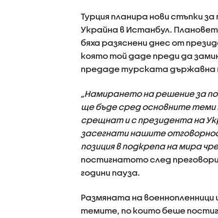
Турция планира нови стъпки з
Украйна в Истанбул. Плановете
бяха разяснени днес от прези
която той даде преди да замин
предаде турската държавна те
„Намирането на решение за по
ще бъде сред основните теми 
срещнат и с президента на Ук
засегнати нашите отговорнос
позиция в подкрепа на мира чре
постигнатото след преговорит
години пауза.
Размяната на военнопленници 
темите, по които беше пости