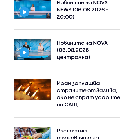
Новините на NOVA
NEWS (06.08.2026 -
20:00)
Новините на NOVA
(06.08.2026 -
централна)
Иран заплашва
страните от Залива,
Instagram
Facebook
ако не спрат ударите
на САЩ
Ръстът на
търговията на