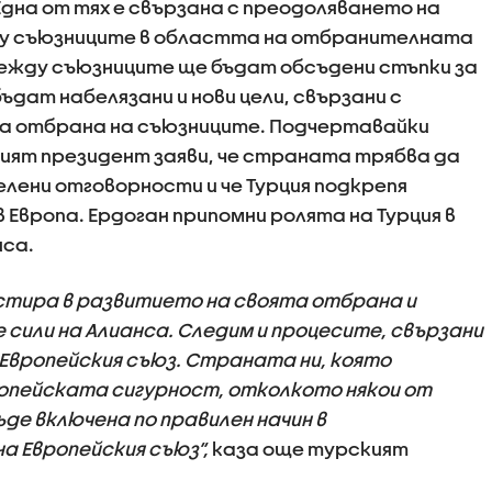
Една от тях е свързана с преодоляването на
ду съюзниците в областта на отбранителната
 между съюзниците ще бъдат обсъдени стъпки за
дат набелязани и нови цели, свързани с
за отбрана на съюзниците. Подчертавайки
ският президент заяви, че страната трябва да
лени отговорности и че Турция подкрепя
Европа. Ердоган припомни ролята на Турция в
нса.
стира в развитието на своята отбрана и
сили на Алианса. Следим и процесите, свързани
Европейския съюз. Страната ни, която
ропейската сигурност, отколкото някои от
де включена по правилен начин в
а Европейския съюз“,
каза още турският