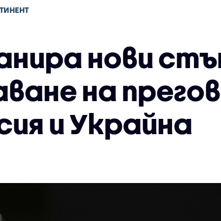
ТИНЕНТ
анира нови стъ
ване на прего
сия и Украйна