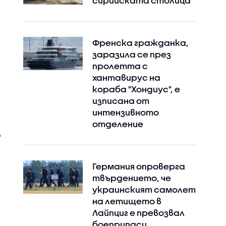
сирийската столица
Френска гражданка,
заразила се през
пролетта с
хантавирус на
кораба "Хондиус", е
изписана от
интензивното
отделение
Германия опроверга
твърдението, че
украинският самолет
на летището в
Лайпциг е превозвал
боеприпаси