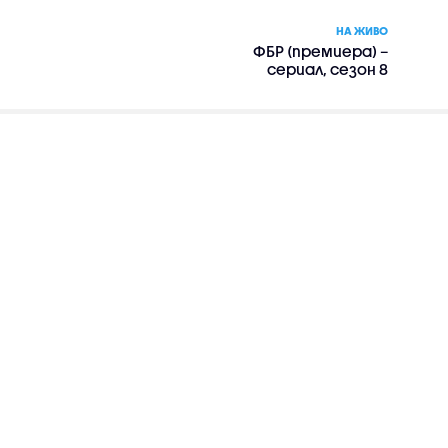
НА ЖИВО
ФБР (премиера) –
сериал, сезон 8