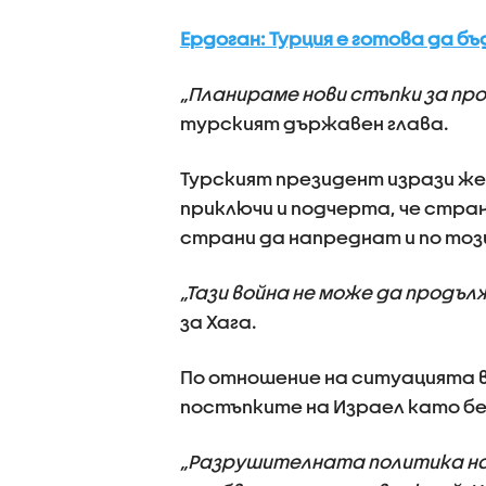
Ердоган: Турция е готова да б
„Планираме нови стъпки за пр
турският държавен глава.
Турският президент изрази же
приключи и подчерта, че стра
страни да напреднат и по тоз
„Тази война не може да продъл
за Хага.
По отношение на ситуацията в
постъпките на Израел като бе
„Разрушителната политика на