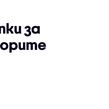
пки за
ворите