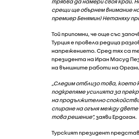
трябва да намери своя край. 
срещи ще обърнем внимание на
премиер Бенямин) Нетаняху пра
Той припомни, че още със запо
Турция е провела редица разго
напрежението. Сред тях са те
президента на Иран Масуд Пе
на външните работи на Орган
„Следим отблизо това, което 
подкрепяме усилията за прекр
на продължително спокойстви
спиране на огъня между двете
това решение“,
заяви Ердоган.
Турският президент представ