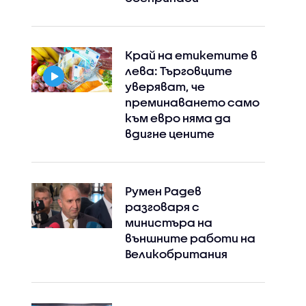
Край на етикетите в
лева: Търговците
уверяват, че
преминаването само
към евро няма да
вдигне цените
Румен Радев
разговаря с
министъра на
външните работи на
Великобритания