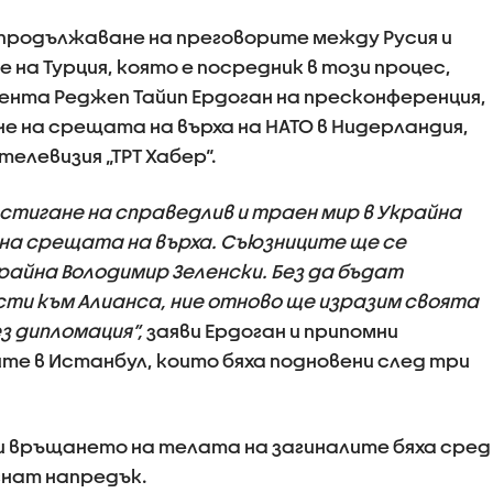
а продължаване на преговорите между Русия и
 на Турция, която е посредник в този процес,
дента Реджеп Тайип Ердоган на пресконференция,
е на срещата на върха на НАТО в Нидерландия,
левизия „ТРТ Хабер“.
стигане на справедлив и траен мир в Украйна
на срещата на върха. Съюзниците ще се
райна Володимир Зеленски. Без да бъдат
ти към Алианса, ние отново ще изразим своята
з дипломация“,
заяви Ердоган и припомни
е в Истанбул, които бяха подновени след три
и връщането на телата на загиналите бяха сред
гнат напредък.