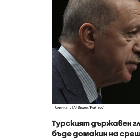
Снимка: БТА/ Видео:"Ройтерс"
Турският държавен гл
бъде домакин на среща