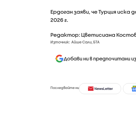
Ердоган заяви, че Турция иска 
2026 г.
Редактор: Цветисиана Косто
Източник:
Айше Сали, БТА
Добави ни в предпочитани и
Последвайте ни
NewsLetter