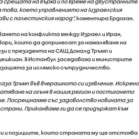
На срещата на върха и по време на двустранните
 това, което управлението на (израелския
ви с палестинския народ“,
коментира Ердоган.
чването на конфликта между Израел и Иран,
вори, които да допринесат за намаляване на
зи с президента на САЩ Доналд Тръмп и
зешкиан. В Истанбул заседаваха и министрите
изацията за ислямско сътрудничество.
каза Тръмп във вчерашното си изявление. Искрено
атяване на огъня в нашия регион и постигането
е. Посрещнахме със задоволство новината за
 страни. Приканваме ги да се придържат към
и и позициите, които страната му ще отстоява