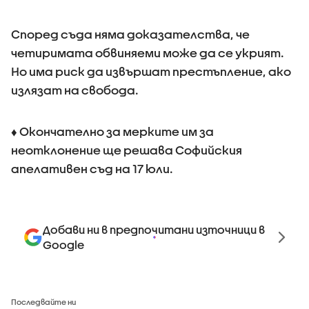
Според съда няма доказателства, че
четиримата обвиняеми може да се укрият.
Но има риск да извършат престъпление, ако
излязат на свобода.
♦ Окончателно за мерките им за
неотклонение ще решава Софийския
апелативен съд на 17 юли.
Добави ни в предпочитани източници в
Google
Последвайте ни