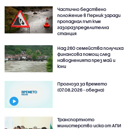
Частично бедствено
положение в Перник заради
пропаднал път към
газоразпределителна
станция
Над 260 семейства получиха
финансова помощ след
наводненията през май и
юни
Прогноза за времето
(07.08.2026 - обедна)
Транспортното
министерство иска от АПИ