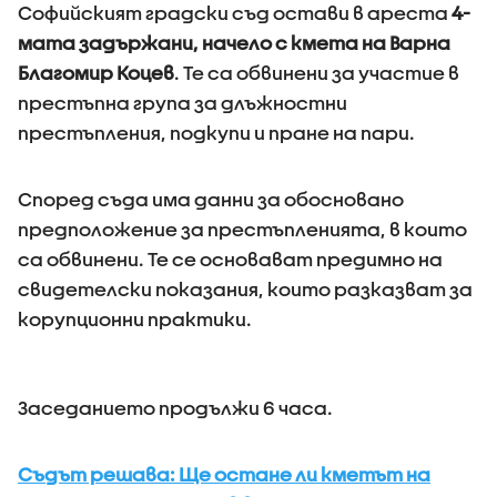
Софийският градски съд остави в ареста
4-
мата задържани, начело с кмета на Варна
Благомир Коцев
. Те са обвинени за участие в
престъпна група за длъжностни
престъпления, подкупи и пране на пари.
Според съда има данни за обосновано
предположение за престъпленията, в които
са обвинени. Те се основават предимно на
свидетелски показания, които разказват за
корупционни практики.
Заседанието продължи 6 часа.
Съдът решава: Ще остане ли кметът на