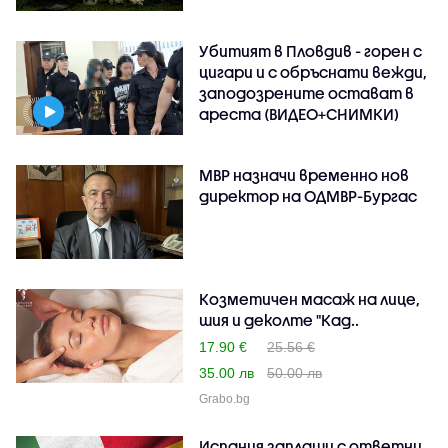
Убитият в Пловдив - горен с
цигари и с обръснати вежди,
заподозрените остават в
ареста (ВИДЕО+СНИМКИ)
МВР назначи временно нов
директор на ОДМВР-Бургас
Козметичен масаж на лице,
шия и деколте "Кад..
17.90 €
25.56 €
35.00 лв
50.00 лв
Grabo.bg
Испания заплаши с ответни