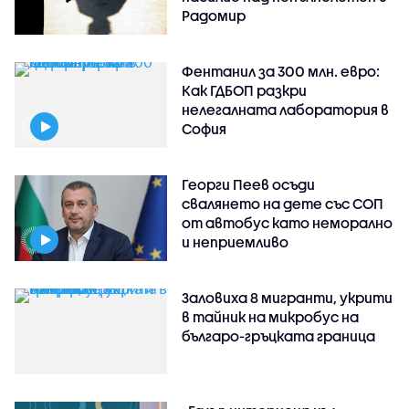
Радомир
Фентанил за 300 млн. евро:
Как ГДБОП разкри
нелегалната лаборатория в
София
Георги Пеев осъди
свалянето на дете със СОП
от автобус като неморално
и неприемливо
Заловиха 8 мигранти, укрити
в тайник на микробус на
българо-гръцката граница