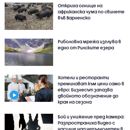
Откриха огнище на
африканска чума по свинете
във Варненско
Риболовна мрежа изплува в
едно от Рилските езера
Хотели и ресторанти
преминават към цени само в
евро: Бизнесът запазва
двойното обозначение до
края на сезона
Бой и унижение пред камера:
Разпространиха видео с
насилие над непълнолетен в