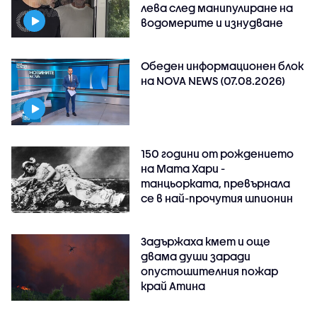
лева след манипулиране на
водомерите и изнудване
Обеден информационен блок
на NOVA NEWS (07.08.2026)
150 години от рождението
на Мата Хари -
танцьорката, превърнала
се в най-прочутия шпионин
Задържаха кмет и още
двама души заради
опустошителния пожар
край Атина