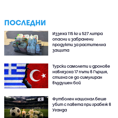
ПОСЛЕДНИ
Иззеха 115 кг и 527 литра
опасни и забранени
продукти за растителна
защита
Турски самолети и дронове
навлязоха 17 пъти в Гърция,
стигна се до симулиран
въздушен бой
Футболен национал беше
убит с павета при грабеж в
Уганда