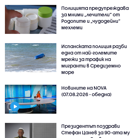
Полицията предупреждава
за мними „лечители“ от
Родопите и „чудодейни“
мехлеми
Испанската полиция разби
една от най-големите
мрежи за трафик на
мигранти в Средиземно
море
Новините на NOVA
(07.08.2026 - обедна)
Президентът поздрави
Стефан Цанев за 90-ата му