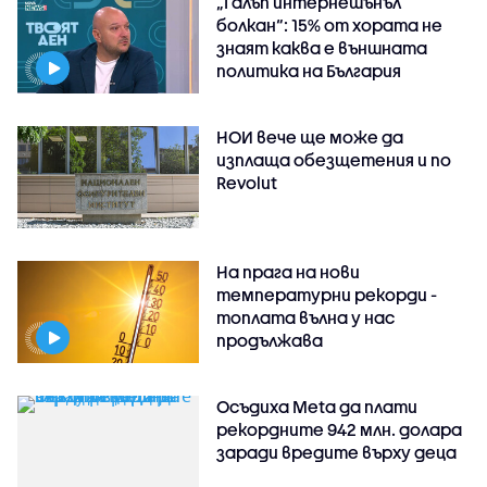
„Галъп интернешънъл
болкан“: 15% от хората не
знаят каква е външната
политика на България
НОИ вече ще може да
изплаща обезщетения и по
Revolut
На прага на нови
температурни рекорди -
топлата вълна у нас
продължава
Осъдиха Meta да плати
рекордните 942 млн. долара
заради вредите върху деца