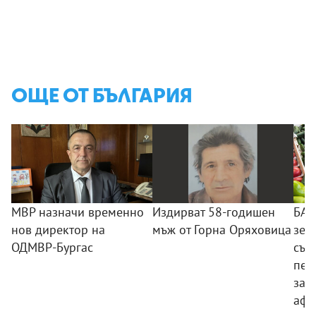
ОЩЕ ОТ БЪЛГАРИЯ
МВР назначи временно
Издирват 58-годишен
БАБ
нов директор на
мъж от Горна Оряховица
зел
ОДМВР-Бургас
съд
пес
зам
афл