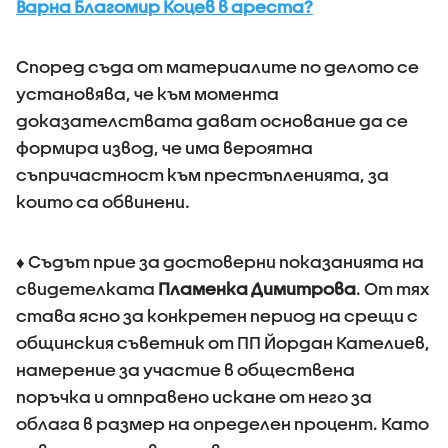
Варна Благомир Коцев в ареста?
Според съда от материалите по делото се
установява, че към момента
доказателствата дават основание да се
формира извод, че има вероятна
съпричастност към престъпленията, за
които са обвинени.
♦ Съдът прие за достоверни показанията на
свидетелката
Пламенка Димитрова
. От тях
става ясно за конкретен период на срещи с
общинския съветник от ПП Йордан Кателиев,
намерение за участие в обществена
поръчка и отправено искане от него за
облага в размер на определен процент. Като