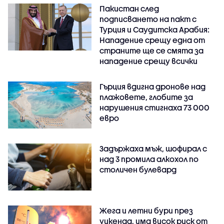
Пакистан след
подписването на пакт с
Турция и Саудитска Арабия:
Нападение срещу една от
страните ще се смята за
нападение срещу всички
Гърция вдигна дронове над
плажовете, глобите за
нарушения стигнаха 73 000
евро
Задържаха мъж, шофирал с
над 3 промила алкохол по
столичен булевард
Жега и летни бури през
уикенда, има висок риск от