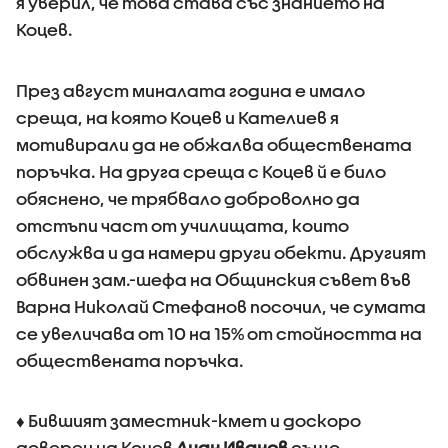
я уверил, че това става със знанието на
Коцев.
През август миналата година е имало
среща, на която Коцев и Кателиев я
мотивирали да не обжалва обществената
поръчка. На друга среща с Коцев й е било
обяснено, че трябвало доброволно да
отстъпи част от училищата, които
обслужва и да намери други обекти. Другият
обвинен зам.-шефа на Общинския съвет във
Варна Николай Стефанов посочил, че сумата
се увеличава от 10 на 15% от стойността на
обществената поръчка.
♦ Бившият заместник-кмет и доскоро
доверен на Коцев
Диан Иванов
също