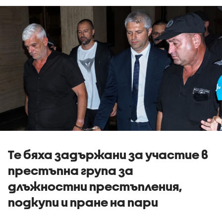
Те бяха задържани за участие в
престъпна група за
длъжностни престъпления,
подкупи и пране на пари