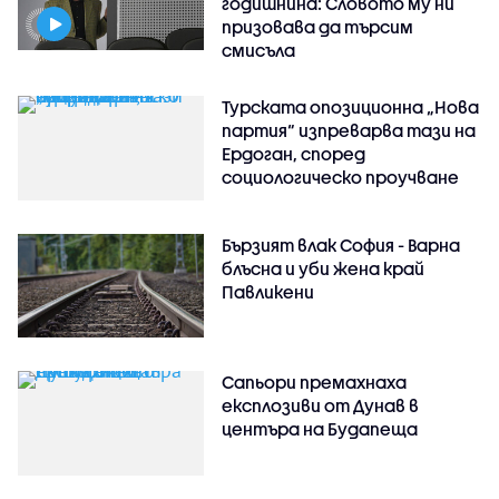
годишнина: Словото му ни
призовава да търсим
смисъла
Турската опозиционна „Нова
партия“ изпреварва тази на
Ердоган, според
социологическо проучване
Бързият влак София - Варна
блъсна и уби жена край
Павликени
Сапьори премахнаха
експлозиви от Дунав в
центъра на Будапеща