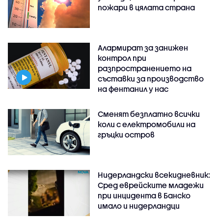
пожари в цялата страна
Алармират за занижен
контрол при
разпространението на
съставки за производство
на фентанил у нас
Сменят безплатно всички
коли с електромобили на
гръцки остров
Нидерландски всекидневник:
Сред еврейските младежи
при инцидента в Банско
имало и нидерландци