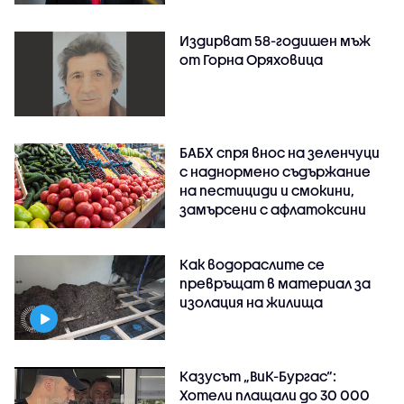
Издирват 58-годишен мъж
от Горна Оряховица
БАБХ спря внос на зеленчуци
с наднормено съдържание
на пестициди и смокини,
замърсени с афлатоксини
Как водораслите се
превръщат в материал за
изолация на жилища
Казусът „ВиК-Бургас“:
Хотели плащали до 30 000