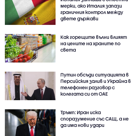
мерки, ако Италия запази
граничния контрол между
двете държави
Как горещите вълни влияят
на цените на храните по
света
Путин обсъди ситуацията в
Персийския залив и Украйна в
телефонен разговор с
колегата си от ОАЕ
Тръмп: Иран иска
споразумение със САЩ, а не
да има нови удари