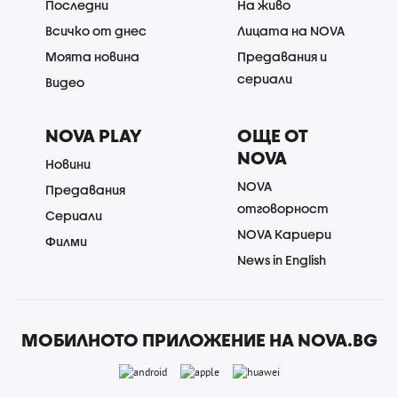
Последни
На живо
Всичко от днес
Лицата на NOVA
Моята новина
Предавания и
сериали
Видео
NOVA PLAY
ОЩЕ ОТ
NOVA
Новини
NOVA
Предавания
отговорност
Сериали
NOVA Кариери
Филми
News in English
МОБИЛНОТО ПРИЛОЖЕНИЕ НА NOVA.BG