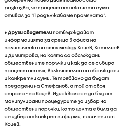
разказва, че процент от исканата сума
отивал за "Продължаваме промяната".
♦
Други свидетели
потвърждават
информацията за среща в офиса на
политическа партия между Коцев, Кателиев
и Димитрова, на която са обсъждани
обществените поръчки и как да се събира
процент от тях, включително са обсъждани
и конкретни суми. Те трябвало да бъдат
предадени на Стефанов, а той от своя
страна - на Коцев. Изисквало се да бъдат
манипулирани процедурите за избор на
обществени поръчки, като целта е била да
се изберат конкретни фирми, посочени от
Коцев.