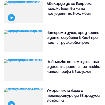
Абелардо де ла Есприеля
положи клетва като
президент на Колумбия
Четирима души, сред които
и дете, са убити в Киев при
нощния руски обстрел
Най-малко петима загинали
и десетки ранени при тежка
катастрофа в Бразилия
Уморителна жега с
температури до 38 градуса
в събота