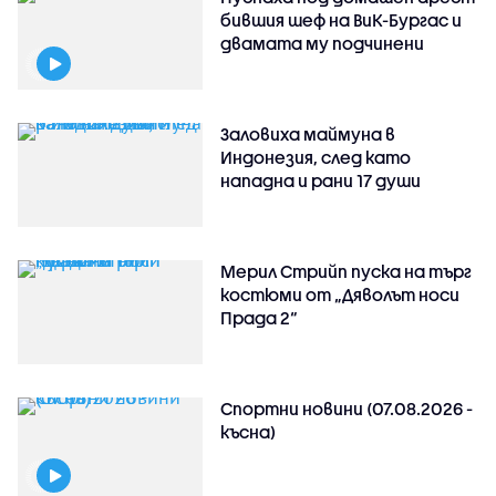
бившия шеф на ВиК-Бургас и
двамата му подчинени
Заловиха маймуна в
Индонезия, след като
нападна и рани 17 души
Мерил Стрийп пуска на търг
костюми от „Дяволът носи
Прада 2“
Спортни новини (07.08.2026 -
късна)