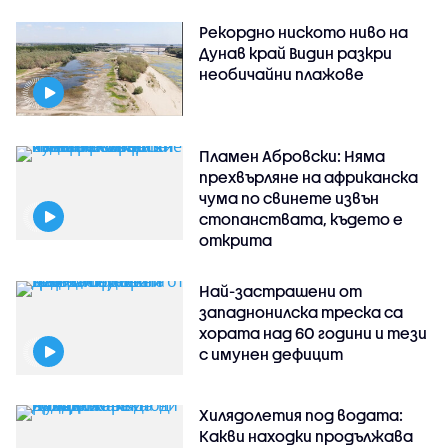
Рекордно ниското ниво на
Дунав край Видин разкри
необичайни плажове
Пламен Абровски: Няма
прехвърляне на африканска
чума по свинете извън
стопанствата, където е
открита
Най-застрашени от
западнонилска треска са
хората над 60 години и тези
с имунен дефицит
Хилядолетия под водата:
Какви находки продължава