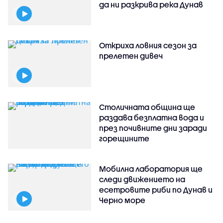
да ни разкрива река Дунав
Откриха ловния сезон за
прелетен дивеч
Столичната община ще
раздава безплатна вода и
през почивните дни заради
горещините
Мобилна лаборатория ще
следи движението на
есетровите риби по Дунав и
Черно море