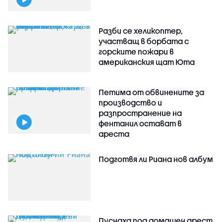
Разби се хеликоптер,
участващ в борбата с
горските пожари в
американския щат Юта
Петима от обвинените за
производство и
разпространение на
фентанил остават в
ареста
Подготвя ли Риана нов албум
Пуснаха под домашен арест