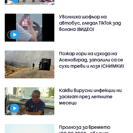
Уволниха шофьор на
автобус, гледал TikTok зад
волана (ВИДЕО)
Пожар гори на изхода на
Асеновград, запалили са се
сухи треви и лозя (СНИМКИ)
Какви вирусни инфекции ни
засягат през летните
месеци
Прогноза за времето