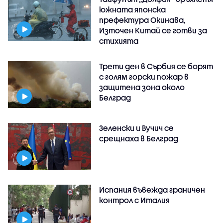
южната японска
префектура Окинава,
Източен Китай се готви за
стихията
Трети ден в Сърбия се борят
с голям горски пожар в
защитена зона около
Белград
Зеленски и Вучич се
срещнаха в Белград
Испания въвежда граничен
контрол с Италия