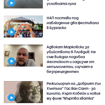
условната нула
НАП постави под
наблюдение два фестивала
в Бургаско
Адвокат Марковски за
убийството в Пловдив: Не
съм виждал подобна
жестокост и садизъм от
непълнолетни, случаят е
безпрецедентен
Режисьорът на „Добрият Уил
Хънтинг“ Гас Ван Сант - за
киното, Кърт Кобейн и новия
му филм "Мъртва хватка"