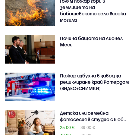
Голям пожар гори в
землището на
бобошевското село Висока
могила
Почина бащата на Лионел
Меси
Пожар избухна в завод за
рециклиране край Ротердам
(ВИДЕО+СНИМКИ)
Детска или семейна
фотосесия в студио с 5 об..
25.00 €
39.00 €