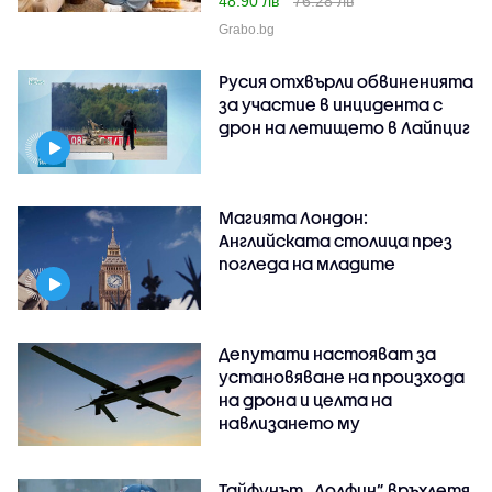
48.90 лв
76.28 лв
Grabo.bg
Русия отхвърли обвиненията
за участие в инцидента с
дрон на летището в Лайпциг
Магията Лондон:
Английската столица през
погледа на младите
Депутати настояват за
установяване на произхода
на дрона и целта на
навлизането му
Тайфунът „Долфин” връхлетя