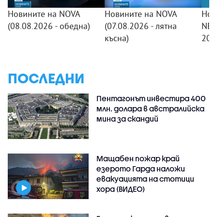
Новините на NOVA
Новините на NOVA
Нов
(08.08.2026 - обедна)
(07.08.2026 - лятна
NEW
късна)
20:
ПОСЛЕДНИ
Пентагонът инвестира 400
млн. долара в австралийска
мина за скандий
Мащабен пожар край
езерото Гарда наложи
евакуацията на стотици
хора (ВИДЕО)