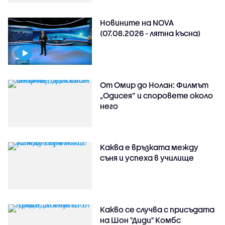
Новините на NOVA
(07.08.2026 - лятна късна)
От Омир до Нолан: Филмът
„Одисея” и споровете около
него
Каква е връзката между
съня и успеха в училище
Какво се случва с присъдата
на Шон "Диди" Комбс