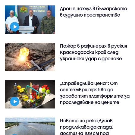
Дрон е нахлул в българското
въздушно пространство
Пожар в рафинерия в руския
Краснодарски край след
украински удар с дронове
„Справедлива цена“: От
септември трябва да
заработят платформите за
проследяване на цените
Нивото на река Дунав
продължава да спада,
достигна 109 см под