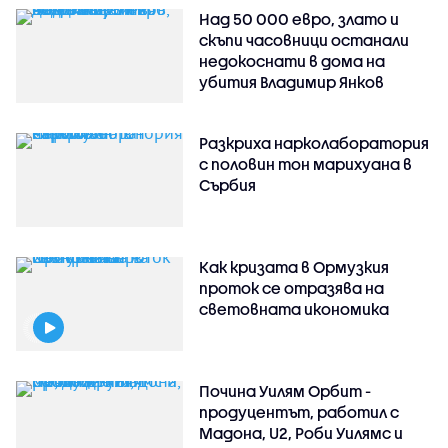
Над 50 000 евро, злато и
скъпи часовници останали
недокоснати в дома на
убития Владимир Янков
Разкриха нарколаборатория
с половин тон марихуана в
Сърбия
Как кризата в Ормузкия
проток се отразява на
световната икономика
Почина Уилям Орбит -
продуцентът, работил с
Мадона, U2, Роби Уилямс и