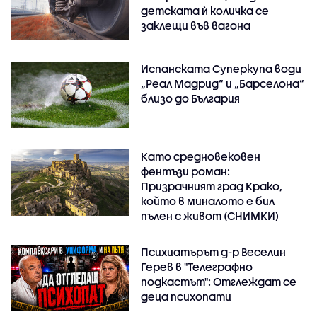
детската ѝ количка се
заклещи във вагона
Испанската Суперкупа води
„Реал Мадрид“ и „Барселона“
близо до България
Като средновековен
фентъзи роман:
Призрачният град Крако,
който в миналото е бил
пълен с живот (СНИМКИ)
Психиатърът д-р Веселин
Герев в "Телеграфно
подкастът": Отглеждат се
деца психопати