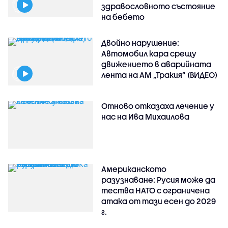
здравословното състояние
на бебето
Двойно нарушение:
Автомобил кара срещу
движението в аварийната
лента на АМ „Тракия” (ВИДЕО)
Отново отказаха лечение у
нас на Ива Михаилова
Американското
разузнаване: Русия може да
тества НАТО с ограничена
атака от тази есен до 2029
г.