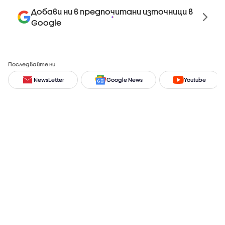
Добави ни в предпочитани източници в
Google
Последвайте ни
NewsLetter
Google News
Youtube