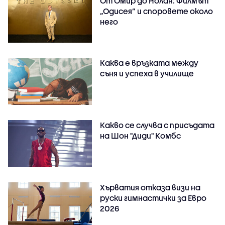
От Омир до Нолан: Филмът
„Одисея” и споровете около
него
Каква е връзката между
съня и успеха в училище
Какво се случва с присъдата
на Шон "Диди" Комбс
Хърватия отказа визи на
руски гимнастички за Евро
2026