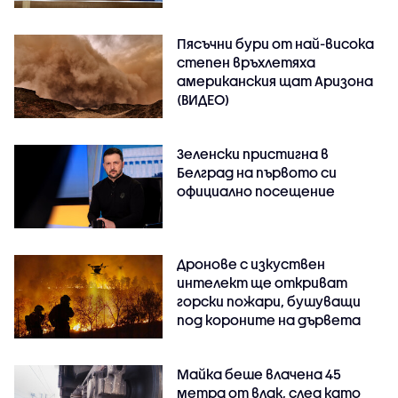
Пясъчни бури от най-висока
степен връхлетяха
американския щат Аризона
(ВИДЕО)
Зеленски пристигна в
Белград на първото си
официално посещение
Дронове с изкуствен
интелект ще откриват
горски пожари, бушуващи
под короните на дървета
Майка беше влачена 45
метра от влак, след като