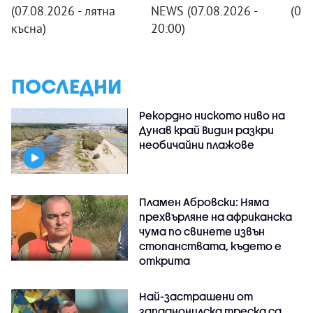
(07.08.2026 - лятна
NEWS (07.08.2026 -
(07
късна)
20:00)
ПОСЛЕДНИ
Рекордно ниското ниво на
Дунав край Видин разкри
необичайни плажове
Пламен Абровски: Няма
прехвърляне на африканска
чума по свинете извън
стопанствата, където е
открита
Най-застрашени от
западнонилска треска са