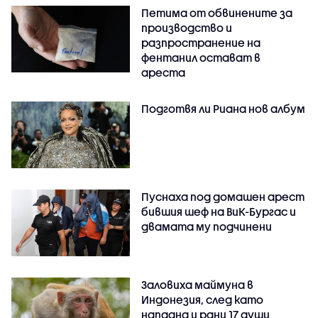
Петима от обвинените за
производство и
разпространение на
фентанил остават в
ареста
Подготвя ли Риана нов албум
Пуснаха под домашен арест
бившия шеф на ВиК-Бургас и
двамата му подчинени
Заловиха маймуна в
Индонезия, след като
нападна и рани 17 души