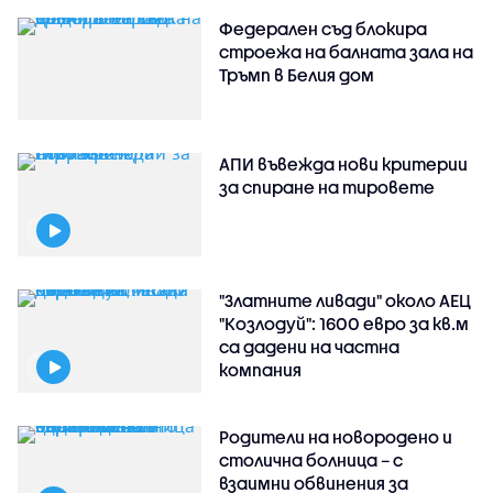
Федерален съд блокира
строежа на балната зала на
Тръмп в Белия дом
АПИ въвежда нови критерии
за спиране на тировете
"Златните ливади" около АЕЦ
"Козлодуй": 1600 евро за кв.м
са дадени на частна
компания
Родители на новородено и
столична болница – с
взаимни обвинения за