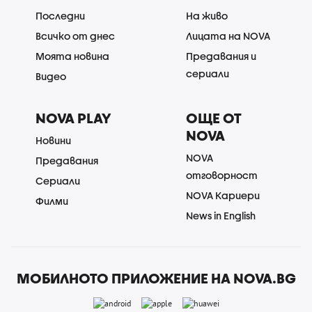
Последни
На живо
Всичко от днес
Лицата на NOVA
Моята новина
Предавания и
сериали
Видео
NOVA PLAY
ОЩЕ ОТ
NOVA
Новини
NOVA
Предавания
отговорност
Сериали
NOVA Кариери
Филми
News in English
МОБИЛНОТО ПРИЛОЖЕНИЕ НА NOVA.BG