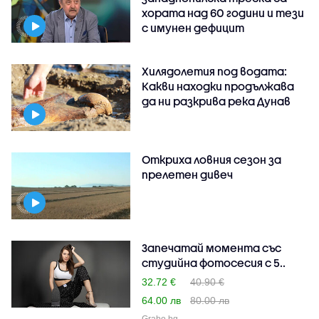
хората над 60 години и тези
с имунен дефицит
Хилядолетия под водата:
Какви находки продължава
да ни разкрива река Дунав
Откриха ловния сезон за
прелетен дивеч
Запечатай момента със
студийна фотосесия с 5..
32.72 €
40.90 €
64.00 лв
80.00 лв
Grabo.bg