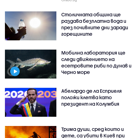
Столичната община ще
раздава безплатна вода и
през почивните дни заради
горещините
Мобилна лаборатория ще
следи движението на
есетровите риби по Дунав и
Черно море
Абелардо де ла Есприеля
положи клетва като
президент на Колумбия
Трима души, сред които и
дете, са убити в Киев при