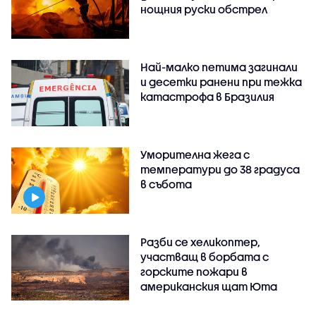
нощния руски обстрел
Най-малко петима загинали
и десетки ранени при тежка
катастрофа в Бразилия
Уморителна жега с
температури до 38 градуса
в събота
Разби се хеликоптер,
участващ в борбата с
горските пожари в
американския щат Юта