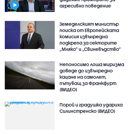
агресивно поведение
Земеделският министър
поиска от Европейската
комисия извънредна
подкрепа за секторите
„Мляко“ и „Свиневъдство“
Непоносимо лоша миризма
доведе до извънредно
кацане на самолет,
пътуващ за Франкфурт
(ВИДЕО)
Порой и градушка удариха
Силинстренско (ВИДЕО)