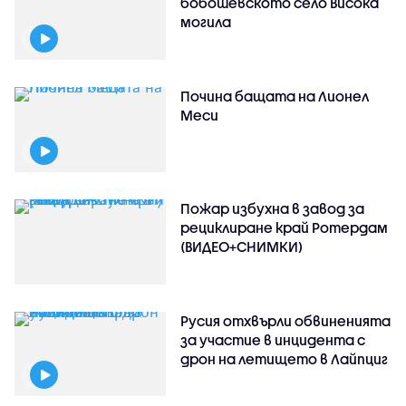
бобошевското село Висока
могила
Почина бащата на Лионел
Меси
Пожар избухна в завод за
рециклиране край Ротердам
(ВИДЕО+СНИМКИ)
Русия отхвърли обвиненията
за участие в инцидента с
дрон на летището в Лайпциг