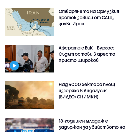
Отварянето на Ормузкия
проток зависи от САЩ,
заяви Иран
Аферата с ВиК – Бургас:
Съдът остави в ареста
Христо Широков
Над 4000 хектара площ
изгоряха в Андалусия
(ВИДЕО+СНИМКИ)
18-годишен младеж е
задържан за убийството на