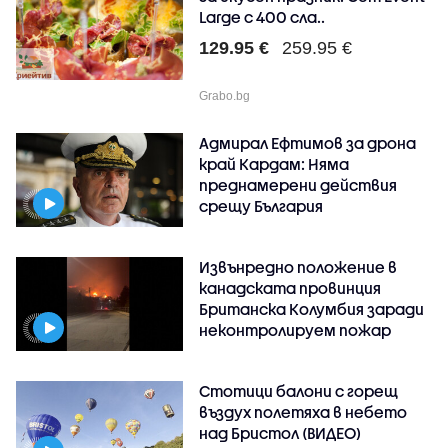
Large с 400 сла..
129.95 €
259.95 €
Grabo.bg
Адмирал Ефтимов за дрона
край Кардам: Няма
преднамерени действия
срещу България
Извънредно положение в
канадската провинция
Британска Колумбия заради
неконтролируем пожар
Стотици балони с горещ
въздух полетяха в небето
над Бристол (ВИДЕО)