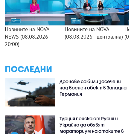
Новините на NOVA
Новините на NOVA
Нов
NEWS (08.08.2026 -
(08.08.2026 - централна)
(08
20:00)
ПОСЛЕДНИ
Дронове са били засечени
над военен обект в Западна
Германия
Турция поиска от Русия и
Украйна да обявят
мораториум на атаките в