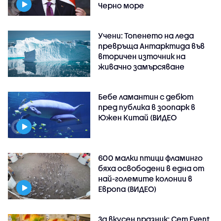
Черно море
Учени: Топенето на леда
превръща Антарктида във
вторичен източник на
живачно замърсяване
Бебе ламантин с дебют
пред публика в зоопарк в
Южен Китай (ВИДЕО
600 малки птици фламинго
бяха освободени в една от
най-големите колонии в
Европа (ВИДЕО)
За вкусен празник: Сет Event