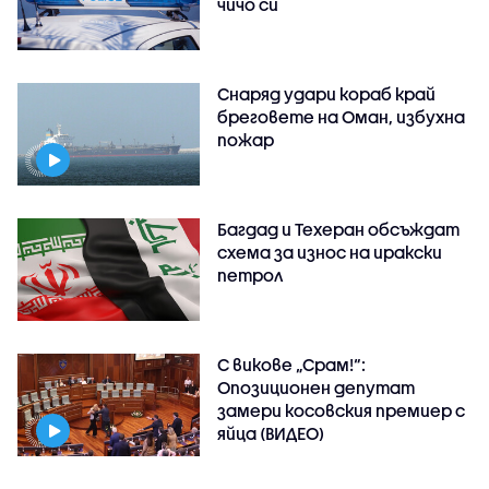
чичо си
Снаряд удари кораб край
бреговете на Оман, избухна
пожар
Багдад и Техеран обсъждат
схема за износ на иракски
петрол
С викове „Срам!“:
Опозиционен депутат
замери косовския премиер с
яйца (ВИДЕО)