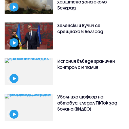
защитена зона около
Белград
Зеленски и Вучич се
срещнаха в Белград
Испания въведе граничен
контрол с Италия
Уволниха шофьор на
автобус, гледал TikTok зад
волана (ВИДЕО)