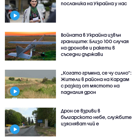
посланика на Украйна у нас
Войната в Украйна извън
границите: Близо 100 случая
на дронове и ракети в
съседни държави
„Когато гръмна, се чу силно“:
Жители в района на Кардам
с разказ от мястото на
падналия дрон
Дрон се взриви в
българското небе, службите
изясняват чий е