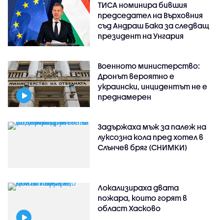
ТИСА номинира бившия
председател на Върховния
съд Андраш Бака за следващ
президент на Унгария
Военното министерство:
Дронът вероятно е
украински, инцидентът не е
преднамерен
Задържаха мъж за палеж на
луксозна кола пред хотел в
Слънчев бряг (СНИМКИ)
Локализираха двата
пожара, които горят в
област Хасково