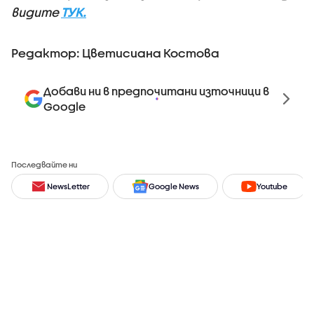
видите
ТУК.
Редактор: Цветисиана Костова
Добави ни в предпочитани източници в
Google
Последвайте ни
NewsLetter
Google News
Youtube