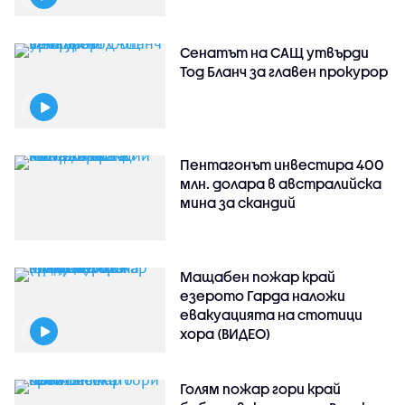
Сенатът на САЩ утвърди
Тод Бланч за главен прокурор
Пентагонът инвестира 400
млн. долара в австралийска
мина за скандий
Мащабен пожар край
езерото Гарда наложи
евакуацията на стотици
хора (ВИДЕО)
Голям пожар гори край