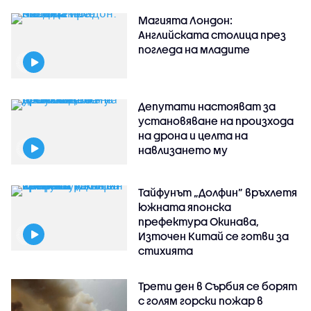
Магията Лондон:
Английската столица през
погледа на младите
Депутати настояват за
установяване на произхода
на дрона и целта на
навлизането му
Тайфунът „Долфин” връхлетя
южната японска
префектура Окинава,
Източен Китай се готви за
стихията
Трети ден в Сърбия се борят
с голям горски пожар в