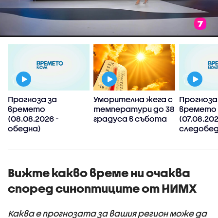
Прогноза за
Уморителна жега с
Прогноза
времето
температури до 38
времето
(08.08.2026 -
градуса в събота
(07.08.202
обедна)
следобед
Вижте какво време ни очаква
според синоптиците от НИМХ
Каква е прогнозата за вашия регион може да