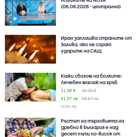
(06.08.2026 - централна)
Иран заплашва страните от
Залива, ако не спрат
ударите на САЩ
Кажи сбогом на болките:
Лечебен масаж на гръб
21.00 €
30.00 €
41.07 лв
58.67 лв
Grabo.bg
Ръстът на търговията на
дребно в България е над
десет пъти по-висок от