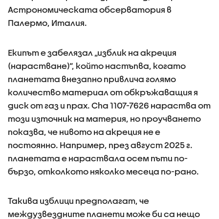
Астрономическата обсерватория в
Палермо, Италия.
Екипът е забелязал „изблик на акреция
(нарастване)“, който настъпва, когато
планетата внезапно привлича голямо
количество материал от обкръжаващия я
диск от газ и прах. Cha 1107-7626 нараства от
този източник на материя, но проучването
показва, че нивото на акреция не е
постоянно. Например, през август 2025 г.
планетата е нараствала осем пъти по-
бързо, отколкото няколко месеца по-рано.
Такива изблици предполагат, че
междузвездните планети може би са нещо