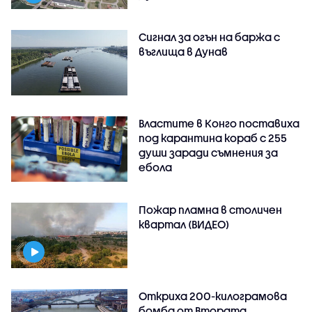
Сигнал за огън на баржа с
въглища в Дунав
Властите в Конго поставиха
под карантина кораб с 255
души заради съмнения за
ебола
Пожар пламна в столичен
квартал (ВИДЕО)
Откриха 200-килограмова
бомба от Втората