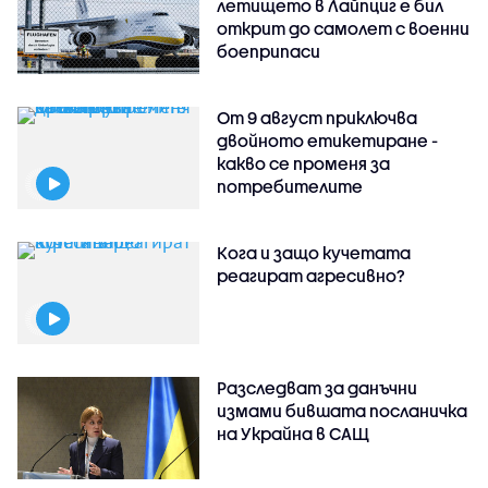
летището в Лайпциг е бил
открит до самолет с военни
боеприпаси
От 9 август приключва
двойното етикетиране -
какво се променя за
потребителите
Кога и защо кучетата
реагират агресивно?
Разследват за данъчни
измами бившата посланичка
на Украйна в САЩ