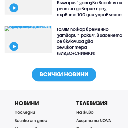
България“ запазва високия си
ръст на доверие през
първите 100 дни управление
Голям пожар временно
затвори "Тракия", в гасенето
се включиха два
хеликоптера
(ВИДЕО+СНИМКИ)
ВСИЧКИ НОВИНИ
НОВИНИ
ТЕЛЕВИЗИЯ
Последни
На живо
Всичко от днес
Лицата на NOVA