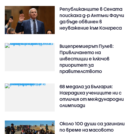
Републиканците в Сената
поискаха д-р Антъни Фаучи
да бъде обвинен в
неуважение към Конгреса
Вицепремиерът Пулев:
Привличането на
инвестиции е ключов
приоритет за
правителството
68 медала за България:
Наградиха учениците ни с
отличия от международни
олимпиади
Около 100 души са загинали
по време на масовото