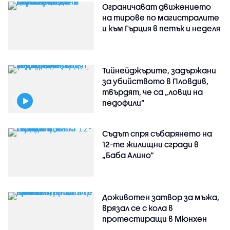
Ограничават движението
на тирове по магистралите
и към Гърция в петък и неделя
Тийнейджърите, задържани
за убийството в Пловдив,
твърдят, че са „ловци на
педофили”
Съдът спря събарянето на
12-те жилищни сгради в
„Баба Алино“
Доживотен затвор за мъжа,
врязал се с кола в
протестиращи в Мюнхен