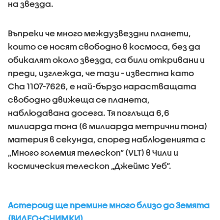
на звезда.
Въпреки че много междузвездни планети,
които се носят свободно в космоса, без да
обикалят около звезда, са били откривани и
преди, изглежда, че тази - известна като
Cha 1107-7626, е най-бързо нарастващата
свободно движеща се планета,
наблюдавана досега. Тя поглъща 6,6
милиарда тона (6 милиарда метрични тона)
материя в секунда, според наблюденията с
„Много големия телескоп“ (VLT) в Чили и
космическия телескоп „Джеймс Уеб“.
Астероид ще премине много близо до Земята
(ВИДЕО+СНИМКИ)