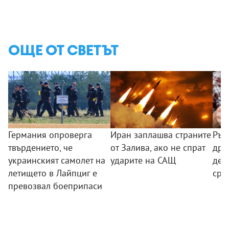
ОЩЕ ОТ СВЕТЪТ
Германия опроверга
Иран заплашва страните
Ръс
твърдението, че
от Залива, ако не спрат
дре
украинският самолет на
ударите на САЩ
дес
летището в Лайпциг е
сре
превозвал боеприпаси