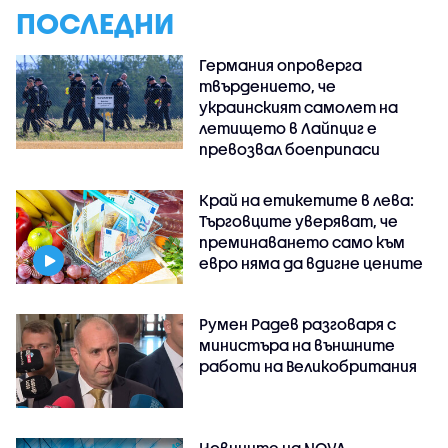
ПОСЛЕДНИ
Германия опроверга
твърдението, че
украинският самолет на
летището в Лайпциг е
превозвал боеприпаси
Край на етикетите в лева:
Търговците уверяват, че
преминаването само към
евро няма да вдигне цените
Румен Радев разговаря с
министъра на външните
работи на Великобритания
Новините на NOVA