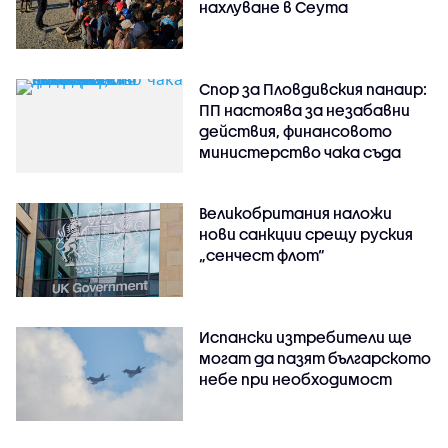
нахлуване в Сеута
Спор за Пловдивския панаир:
ПП настоява за незабавни
действия, финансовото
министерство чака съда
Великобритания наложи
нови санкции срещу руския
„сенчест флот“
Испански изтребители ще
могат да пазят българското
небе при необходимост