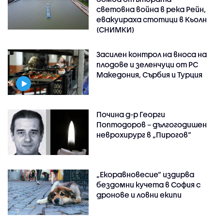
световна война в река Рейн,
евакуираха стотици в Кьолн
(СНИМКИ)
Засилен контрол на вноса на
плодове и зеленчуци от РС
Македония, Сърбия и Турция
Почина д-р Георги
Поптодоров – дългогодишен
неврохирург в „Пирогов“
„Екоравновесие“ издирва
бездомни кучета в София с
дронове и ловни екипи