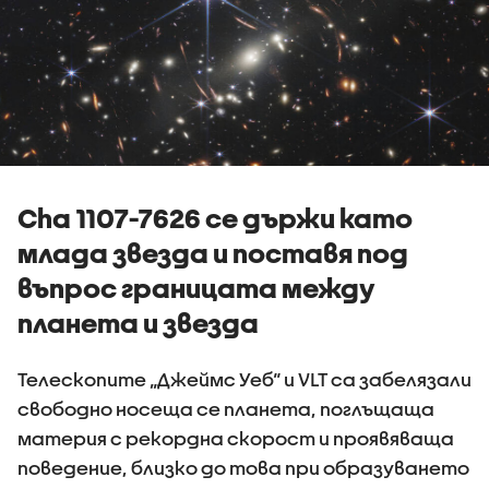
Cha 1107-7626 се държи като
млада звезда и поставя под
въпрос границата между
планета и звезда
Телескопите „Джеймс Уеб“ и VLT са забелязали
свободно носеща се планета, поглъщаща
материя с рекордна скорост и проявяваща
поведение, близко до това при образуването