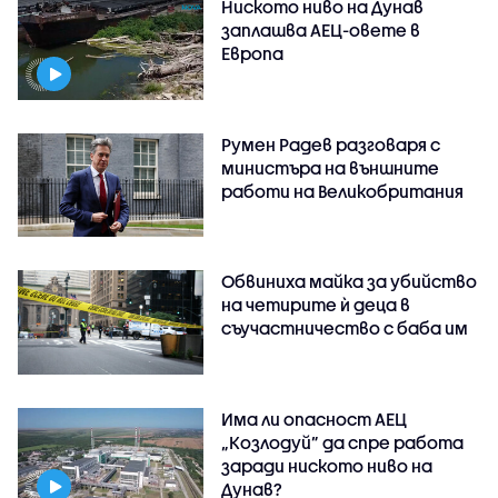
Ниското ниво на Дунав
заплашва АЕЦ-овете в
Европа
Румен Радев разговаря с
министъра на външните
работи на Великобритания
Обвиниха майка за убийство
на четирите ѝ деца в
съучастничество с баба им
Има ли опасност АЕЦ
„Козлодуй” да спре работа
заради ниското ниво на
Дунав?