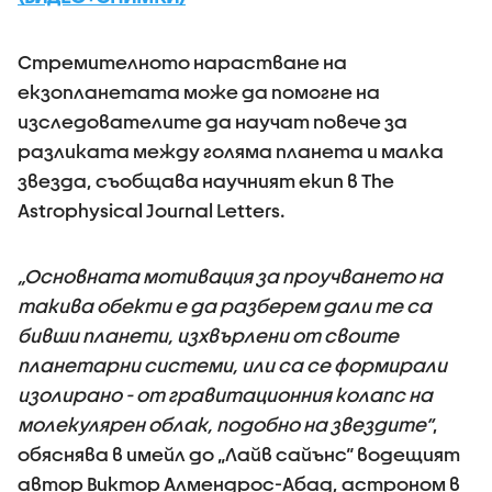
Стремителното нарастване на
екзопланетата може да помогне на
изследователите да научат повече за
разликата между голяма планета и малка
звезда, съобщава научният екип в The
Astrophysical Journal Letters.
„Основната мотивация за проучването на
такива обекти е да разберем дали те са
бивши планети, изхвърлени от своите
планетарни системи, или са се формирали
изолирано - от гравитационния колапс на
молекулярен облак, подобно на звездите“
,
обяснява в имейл до „Лайв сайънс“ водещият
автор Виктор Алмендрос-Абад, астроном в