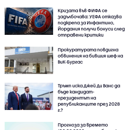
Кризата във ФИФА се
задълбочава: УЕФА отказва
подкрепа за Инфантино,
Йордания получи бонуси след
отправени критики
Прокуратурата повдигна
обвинения на бившия шеф на
ВиК-Бургас
Тръмп иска Джей Ди Ванс да
бъде кандидат-
президентът на
републиканците през 2028
г.?
Прогноза за времето