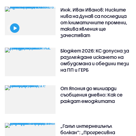
Инж. Иван Иванов: Ниските
нива на Дунав са последица
от климатичните промени,
такива явления ще
зачестяват
Бюджет 2026: КС допусна за
разглеждане искането на
омбудсмана и обедини тези
на ПП и ГЕРБ
От Япония до милиарди
съобщения дневно: Как се
раждат емоджитата
„Галъп интернешънъл
болкан“: „Прогресивна