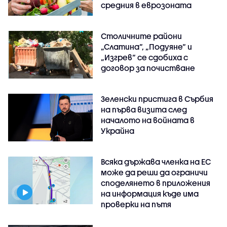
средния в еврозоната
Столичните райони
„Слатина“, „Подуяне“ и
„Изгрев“ се сдобиха с
договор за почистване
Зеленски пристига в Сърбия
на първа визита след
началото на войната в
Украйна
Всяка държава членка на ЕС
може да реши да ограничи
споделянето в приложения
на информация къде има
проверки на пътя