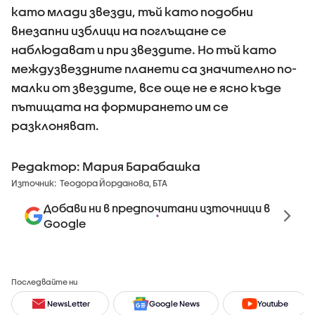
като млади звезди, тъй като подобни
внезапни изблици на поглъщане се
наблюдават и при звездите. Но тъй като
междузвездните планети са значително по-
малки от звездите, все още не е ясно къде
пътищата на формирането им се
разклоняват.
Редактор: Мария Барабашка
Източник:
Теодора Йорданова, БТА
Добави ни в предпочитани източници в
Google
Последвайте ни
NewsLetter
Google News
Youtube