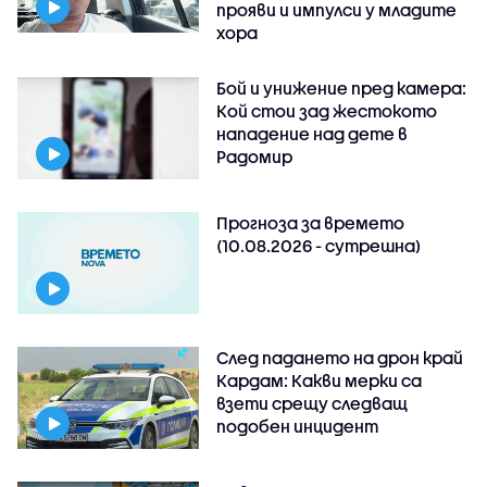
прояви и импулси у младите
хора
Бой и унижение пред камера:
Кой стои зад жестокото
нападение над дете в
Радомир
Прогноза за времето
(10.08.2026 - сутрешна)
След падането на дрон край
Кардам: Какви мерки са
взети срещу следващ
подобен инцидент