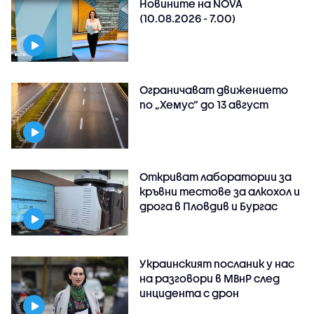
Новините на NOVA
(10.08.2026 - 7.00)
Ограничават движението
по „Хемус“ до 13 август
Откриват лаборатории за
кръвни тестове за алкохол и
дрога в Пловдив и Бургас
Украинският посланик у нас
на разговори в МВнР след
инцидента с дрон