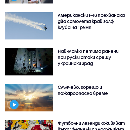
Американски F-16 прехванаха
два самолета край голф
клуба на Тръмп
Най-малко петима ранени
при руски атаки срещу
украински град
Слънчево, горещо и
пожароопасно време
Футболни легенди оживяват
върху фланелки: Художникът,