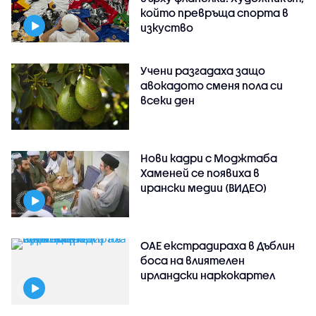
който превръща спорта в
изкуство
Учени разгадаха защо
авокадото сменя пола си
всеки ден
Нови кадри с Моджтаба
Хаменей се появиха в
ирански медии (ВИДЕО)
ОАЕ екстрадираха в Дъблин
боса на влиятелен
ирландски наркокартел