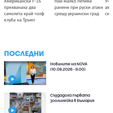
Американски F-16
Най-малко петима
Уче
прехванаха два
ранени при руски атаки
аво
самолета край голф
срещу украински град
си 
клуба на Тръмп
ПОСЛЕДНИ
Новините на NOVA
(10.08.2026 - 9.00)
Създадоха първата
зоолинейка в България