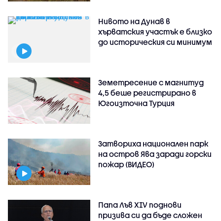
Нивото на Дунав в
хърватския участък е близко
до историческия си минимум
Земетресение с магнитуд
4,5 беше регистрирано в
Югоизточна Турция
Затвориха национален парк
на остров Ява заради горски
пожар (ВИДЕО)
Папа Лъв XIV поднови
призива си да бъде сложен