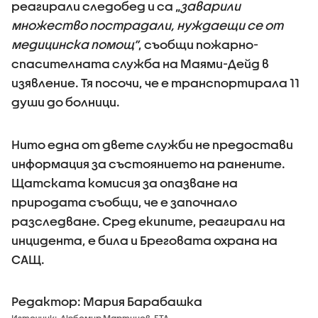
реагирали следобед и са „
заварили
множество пострадали, нуждаещи се от
медицинска помощ”
, съобщи пожарно-
спасителната служба на Маями-Дейд в
изявление. Тя посочи, че е транспортирала 11
души до болници.
Нито една от двете служби не предостави
информация за състоянието на ранените.
Щатската комисия за опазване на
природата съобщи, че е започнало
разследване. Сред екипите, реагирали на
инцидента, е била и Бреговата охрана на
САЩ.
Редактор: Мария Барабашка
Източник:
Любомир Мартинов, БТА