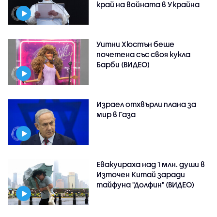
край на войната в Украйна
Уитни Хюстън беше
почетена със своя кукла
Барби (ВИДЕО)
Израел отхвърли плана за
мир в Газа
Евакуираха над 1 млн. души в
Източен Китай заради
тайфуна "Долфин" (ВИДЕО)