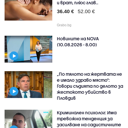
и врат, плюс глав..
36.40 €
52.00 €
Grabo.bg
Новините на NOVA
(10.08.2026 - 8.00)
„По тялото на жертвата не
е имало здраво място":
Говори съдията по делото за
жестокото убийство в
Пловдив
Криминален психолог: Има
тревожна тенденция за
засилване на садистичните