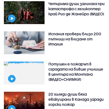
Четирима души загинаха при
катастрофа с хеликоптер
край Рио де Жанейро (ВИДЕО)
Испания провери близо 200
пътници на влизане от
Италия
Потушен е пожарът в
сградата на бивше училище
в центъра на Монтана
(ВИДЕО+СНИМКИ)
20 хиляди души бяха
евакуирани в Канада заради
горски пожар