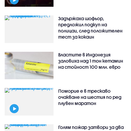
Задържаха шофьор,
предложил подкуп на
полицаи, след положителен
тест за кокаин
Властите в Индонезия
заловиха над 1 тон кетамин
на стойност 100 млн. евро
Поморие е в трескаво
очакване на шестия по ред
плувен маратон
Голям пожар затвори за два