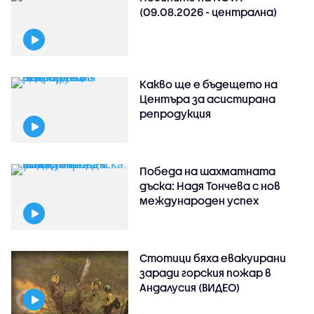
(09.08.2026 - централна)
Какво ще е бъдещето на
Центъра за асистирана
репродукция
Победа на шахматната
дъска: Надя Тончева с нов
международен успех
Стотици бяха евакуирани
заради горския пожар в
Андалусия (ВИДЕО)