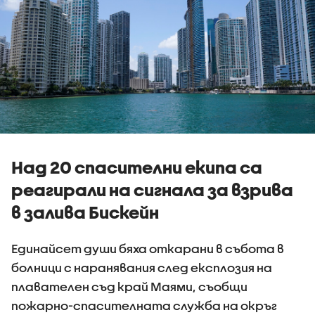
Над 20 спасителни екипа са
реагирали на сигнала за взрива
в залива Бискейн
Единайсет души бяха откарани в събота в
болници с наранявания след експлозия на
плавателен съд край Маями, съобщи
пожарно-спасителната служба на окръг