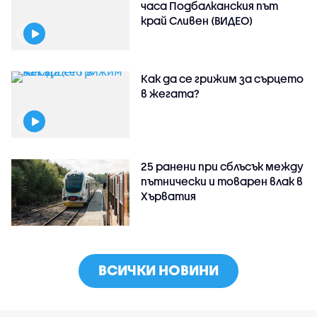
часа Подбалканския път
край Сливен (ВИДЕО)
Как да се грижим за сърцето
в жегата?
25 ранени при сблъсък между
пътнически и товарен влак в
Хърватия
ВСИЧКИ НОВИНИ