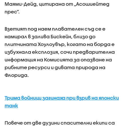
Маями-Дейд, цитирана от „Асошиейтед
прес”.
Взетият под наем плавателен съд се е
намирал в залива Бискейн, близо до
плитчината Хоулоувър, когато на борда е
избухнала експлозия, сочи предварителна
информация на Комисията за опазване на
рибните ресурси и дивата природа на
Флорида.
Трима войници загинаха при взрив на японски
танк
Повече от две дузини спасителни екипи са