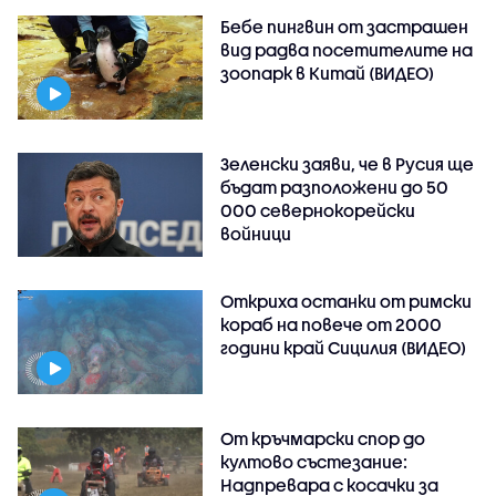
Бебе пингвин от застрашен
вид радва посетителите на
зоопарк в Китай (ВИДЕО)
Зеленски заяви, че в Русия ще
бъдат разположени до 50
000 севернокорейски
войници
Откриха останки от римски
кораб на повече от 2000
години край Сицилия (ВИДЕО)
От кръчмарски спор до
култово състезание:
Надпревара с косачки за