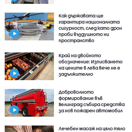
Как държавата ще
гарантира националната
сигурност, след като дрон
проби въздушното ни
пространство
Край на двойното
обозначение: Изписването
на цените в лева вече не е
задължително
Доброволното
формирование във
Велинград събира средства
за нов пожарен автомобил
Лечебен масаж на цяло тяло