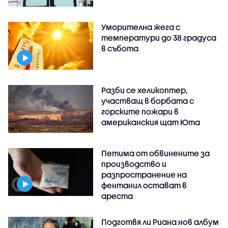
Уморителна жега с
температури до 38 градуса
в събота
Разби се хеликоптер,
участващ в борбата с
горските пожари в
американския щат Юта
Петима от обвинените за
производство и
разпространение на
фентанил остават в
ареста
Подготвя ли Риана нов албум