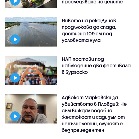
проследяване на цените
Нивото на река Дунав
продължава да спада,
достигна 109 см под
условната нула
НАП постави под
наблюдение два фестивала
в Бургаско
Адвокат Марковски за
убийството в Пловдив: Не
съм виждал подобна
жестокост и садизъм от
непълнолетни, случаят е
безпрецедентен