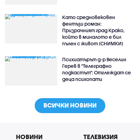
Като средновековен
фентъзи роман:
Призрачният град Крако,
който в миналото е бил
пълен с живот (СНИМКИ)
Психиатърът д-р Веселин
Герев в "Телеграфно
подкастът": Отглеждат се
деца психопати
ВСИЧКИ НОВИНИ
НОВИНИ
ТЕЛЕВИЗИЯ