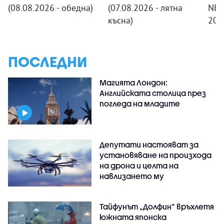
(08.08.2026 - обедна)
(07.08.2026 - лятна
NEW
късна)
20:
ПОСЛЕДНИ
Магията Лондон:
Английската столица през
погледа на младите
Депутати настояват за
установяване на произхода
на дрона и целта на
навлизането му
Тайфунът „Долфин” връхлетя
южната японска