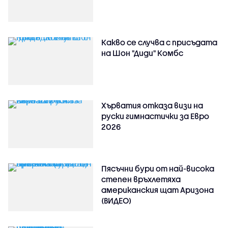
Какво се случва с присъдата
на Шон "Диди" Комбс
Хърватия отказа визи на
руски гимнастички за Евро
2026
Пясъчни бури от най-висока
степен връхлетяха
американския щат Аризона
(ВИДЕО)