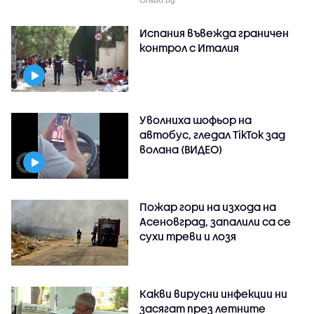
Испания въвежда граничен
контрол с Италия
Уволниха шофьор на
автобус, гледал TikTok зад
волана (ВИДЕО)
Пожар гори на изхода на
Асеновград, запалили са се
сухи треви и лозя
Какви вирусни инфекции ни
засягат през летните