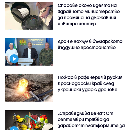
Спорове около идеята на
Здравното министерство
за промяна на държавния
инвитро център
Дрон е нахлул в българското
въздушно пространство
Пожар в рафинерия в руския
Краснодарски край след
украински удар с дронове
„Справедлива цена“: От
септември трябва да
заработят платформите за