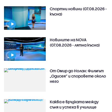
Спортни новини (07.08.2026 -
късна)
Новините на NOVA
(07.08.2026 - лятна късна)
От Омир до Нолан: Филмът
„Одисея” и споровете около
него
Каква е връзката между
съня и успеха в училище