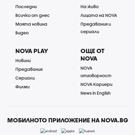
Последни
На живо
Всичко от днес
Лицата на NOVA
Моята новина
Предавания и
сериали
Видео
NOVA PLAY
ОЩЕ ОТ
NOVA
Новини
NOVA
Предавания
отговорност
Сериали
NOVA Кариери
Филми
News in English
МОБИЛНОТО ПРИЛОЖЕНИЕ НА NOVA.BG