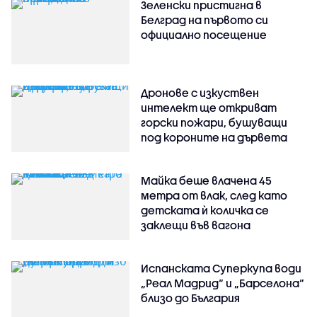
Зеленски пристигна в
Белград на първото си
официално посещение
Дронове с изкуствен
интелект ще откриват
горски пожари, бушуващи
под короните на дървета
Майка беше влачена 45
метра от влак, след като
детската ѝ количка се
заклещи във вагона
Испанската Суперкупа води
„Реал Мадрид“ и „Барселона“
близо до България