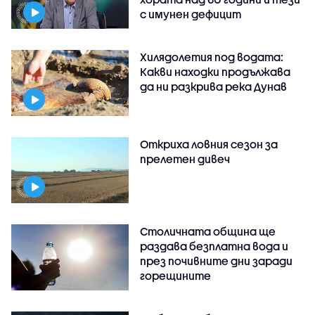
с имунен дефицит
Хилядолетия под водата:
Какви находки продължава
да ни разкрива река Дунав
Откриха ловния сезон за
прелетен дивеч
Столичната община ще
раздава безплатна вода и
през почивните дни заради
горещините