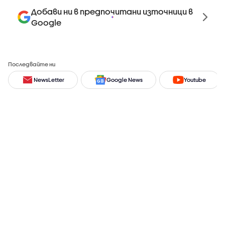
Добави ни в предпочитани източници в
Google
Последвайте ни
NewsLetter
Google News
Youtube