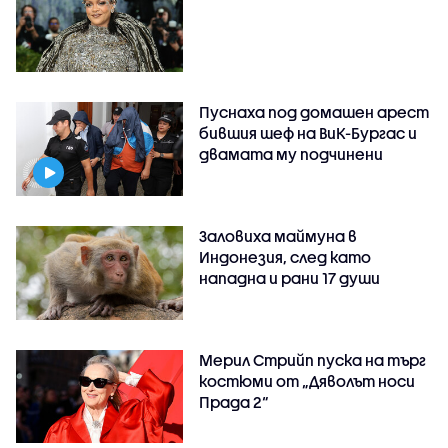
Пуснаха под домашен арест
бившия шеф на ВиК-Бургас и
двамата му подчинени
Заловиха маймуна в
Индонезия, след като
нападна и рани 17 души
Мерил Стрийп пуска на търг
костюми от „Дяволът носи
Прада 2“