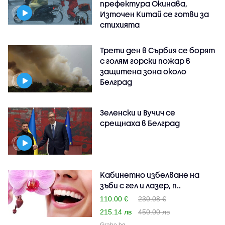
префектура Окинава,
Източен Китай се готви за
стихията
Трети ден в Сърбия се борят
с голям горски пожар в
защитена зона около
Белград
Зеленски и Вучич се
срещнаха в Белград
Kабинетно избелване на
зъби с гел и лазер, п..
110.00 €
230.08 €
215.14 лв
450.00 лв
Grabo.bg