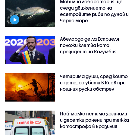
Мобилна лаборатория ще
следи движението на
есетровите риби по Дунав и
Черно море
Абелардо де ла Есприеля
положи клетва като
президент на Колумбия
Четирима души, сред които
и дете, са убити в Киев при
нощния руски обстрел
Най-малко петима загинали
и десетки ранени при тежка
катастрофа в Бразилия