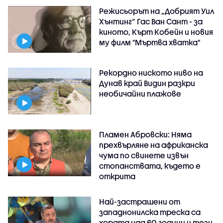
Режисьорът на „Добрият Уил
Хънтинг“ Гас Ван Сант - за
киното, Кърт Кобейн и новия
му филм "Мъртва хватка"
Рекордно ниското ниво на
Дунав край Видин разкри
необичайни плажове
Пламен Абровски: Няма
прехвърляне на африканска
чума по свинете извън
стопанствата, където е
открита
Най-застрашени от
западнонилска треска са
хората над 60 години и тези