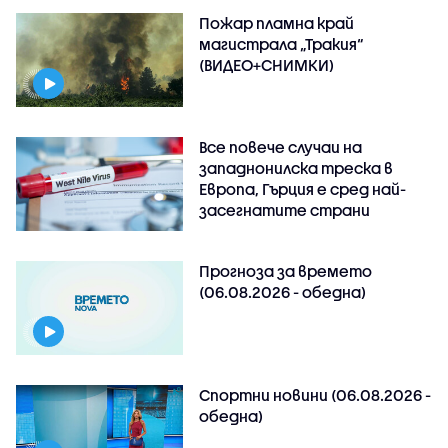
Пожар пламна край
магистрала „Тракия“
(ВИДЕО+СНИМКИ)
Все повече случаи на
западнонилска треска в
Европа, Гърция е сред най-
засегнатите страни
Прогноза за времето
(06.08.2026 - обедна)
Спортни новини (06.08.2026 -
обедна)