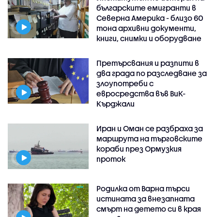
българските емигранти в
Северна Америка - близо 60
тона архивни документи,
книги, снимки и оборудване
Претърсвания и разпити в
два града по разследване за
злоупотреби с
евросредства във ВиК-
Кърджали
Иран и Оман се разбраха за
маршрута на търговските
кораби през Ормузкия
проток
Родилка от Варна търси
истината за внезапната
смърт на детето си в края