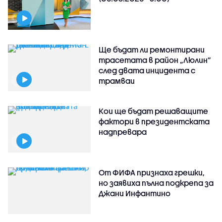
Ще бъдат ли ремонтирани
трасетата в район „Люлин”
след двата инцидента с
трамваи
Кои ще бъдат решаващите
фактори в президентската
надпревара
От ФИФА признаха грешки,
но заявиха пълна подкрепа за
Джани Инфантино