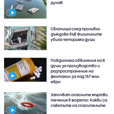
Дунав
Свлачища след проливни
дъждове във Филипините
убиха четирима души
Повдигнаха обвинения на 8
души за производство и
разпространение на
фентанил за над 157 млн.
евро
Започват опасните мъртви
течения в морето: Какви са
съветите на спасителите