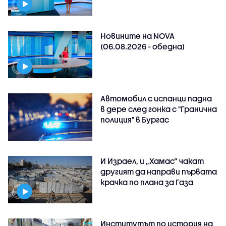
Новините на NOVA
(06.08.2026 - обедна)
Автомобил с испанци падна
в дере след гонка с "Гранична
полиция" в Бургас
И Израел, и „Хамас“ чакат
другият да направи първата
крачка по плана за Газа
Институтът по история на