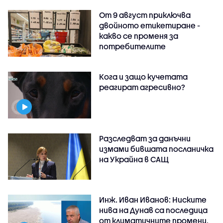
От 9 август приключва
двойното етикетиране -
какво се променя за
потребителите
Кога и защо кучетата
реагират агресивно?
Разследват за данъчни
измами бившата посланичка
на Украйна в САЩ
Инж. Иван Иванов: Ниските
нива на Дунав са последица
от климатичните промени,