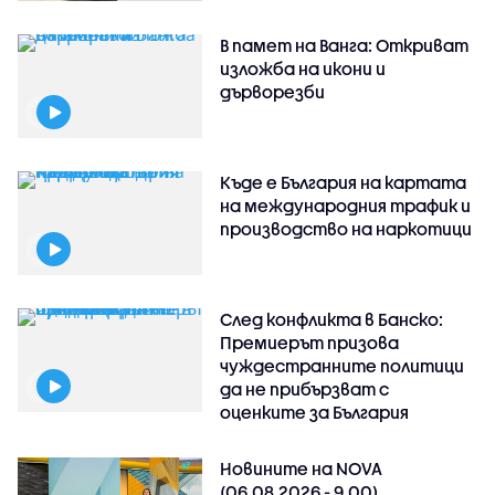
В памет на Ванга: Откриват
изложба на икони и
дърворезби
Къде е България на картата
на международния трафик и
производство на наркотици
След конфликта в Банско:
Премиерът призова
чуждестранните политици
да не прибързват с
оценките за България
Новините на NOVA
(06.08.2026 - 9.00)