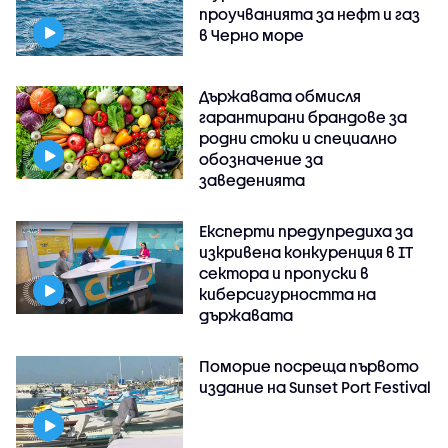
проучванията за нефт и газ
в Черно море
Държавата обмисля
гарантирани брандове за
родни стоки и специално
обозначение за
заведенията
Експерти предупредиха за
изкривена конкуренция в IT
сектора и пропуски в
киберсигурността на
държавата
Поморие посреща първото
издание на Sunset Port Festival