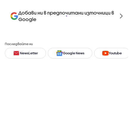
Добави ни в предпочитани източници в
Google
Последвайте ни
NewsLetter
Google News
Youtube