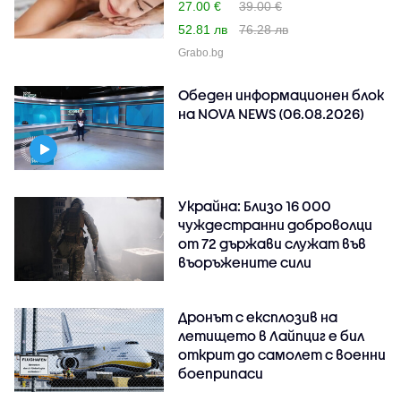
27.00 €
39.00 €
52.81 лв
76.28 лв
Grabo.bg
Обеден информационен блок
на NOVA NEWS (06.08.2026)
Украйна: Близо 16 000
чуждестранни доброволци
от 72 държави служат във
въоръжените сили
Дронът с експлозив на
летището в Лайпциг е бил
открит до самолет с военни
боеприпаси