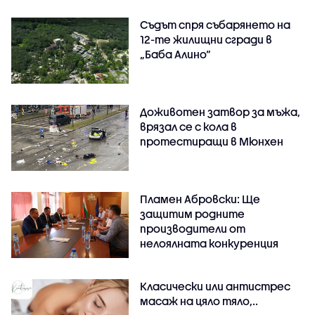
Съдът спря събарянето на
12-те жилищни сгради в
„Баба Алино“
Доживотен затвор за мъжа,
врязал се с кола в
протестиращи в Мюнхен
Пламен Абровски: Ще
защитим родните
производители от
нелоялната конкуренция
Класически или антистрес
масаж на цяло тяло,..