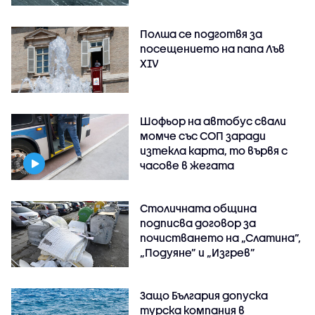
Полша се подготвя за
посещението на папа Лъв
XIV
Шофьор на автобус свали
момче със СОП заради
изтекла карта, то вървя с
часове в жегата
Столичната община
подписва договор за
почистването на „Слатина”,
„Подуяне” и „Изгрев”
Защо България допуска
турска компания в