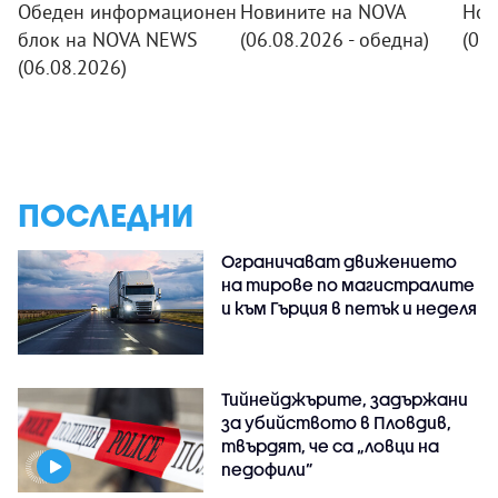
Обеден информационен
Новините на NOVA
Нов
блок на NOVA NEWS
(06.08.2026 - обедна)
(06.
(06.08.2026)
ПОСЛЕДНИ
Ограничават движението
на тирове по магистралите
и към Гърция в петък и неделя
Тийнейджърите, задържани
за убийството в Пловдив,
твърдят, че са „ловци на
педофили”