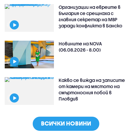
Организации на евреите в
България се срещнаха с
главния секретар на МВР
заради конфликта в Банско
Новините на NOVA
(06.08.2026 - 8.00)
Какво се вижда на записите
от камери на мястото на
смъртоносния побой в
Пловдив
ВСИЧКИ НОВИНИ