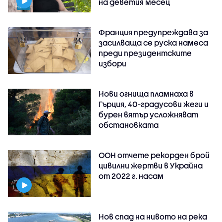
на деветия месец
Франция предупреждава за
засилваща се руска намеса
преди президентските
избори
Нови огнища пламнаха в
Гърция, 40-градусови жеги и
бурен вятър усложняват
обстановката
ООН отчете рекорден брой
цивилни жертви в Украйна
от 2022 г. насам
Нов спад на нивото на река