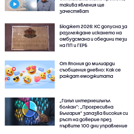
такива явления ще
зачестяват
Бюджет 2026: КС допусна за
разглеждане искането на
омбудсмана и обедини тези
на ПП и ГЕРБ
От Япония до милиарди
съобщения дневно: Как се
раждат емоджитата
„Галъп интернешънъл
болкан“: „Прогресивна
България“ запазва високия си
ръст на доверие през
първите 100 дни управление