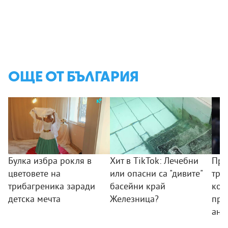
ОЩЕ ОТ БЪЛГАРИЯ
Булка избра рокля в
Хит в TikTok: Лечебни
Пре
цветовете на
или опасни са "дивите"
тря
трибагреника заради
басейни край
ком
детска мечта
Железница?
про
ант