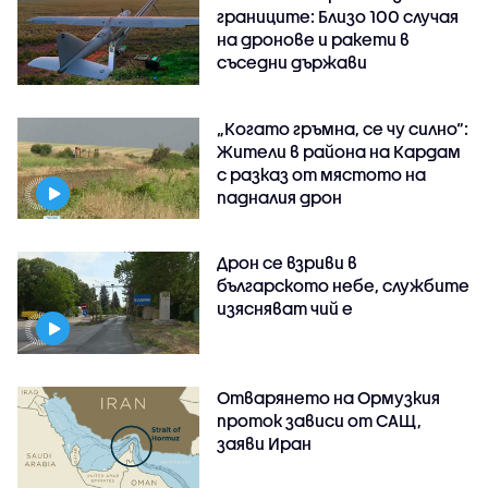
границите: Близо 100 случая
на дронове и ракети в
съседни държави
„Когато гръмна, се чу силно“:
Жители в района на Кардам
с разказ от мястото на
падналия дрон
Дрон се взриви в
българското небе, службите
изясняват чий е
Отварянето на Ормузкия
проток зависи от САЩ,
заяви Иран