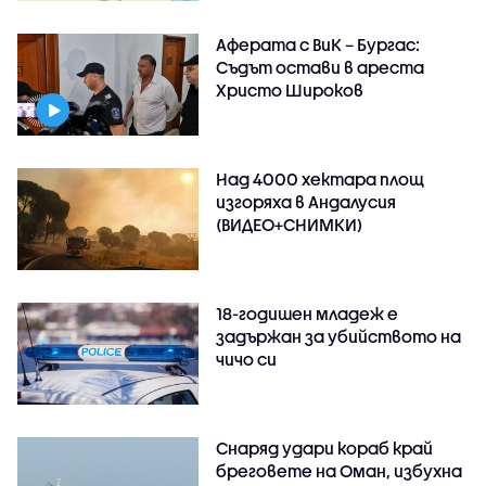
Аферата с ВиК – Бургас:
Съдът остави в ареста
Христо Широков
Над 4000 хектара площ
изгоряха в Андалусия
(ВИДЕО+СНИМКИ)
18-годишен младеж е
задържан за убийството на
чичо си
Снаряд удари кораб край
бреговете на Оман, избухна