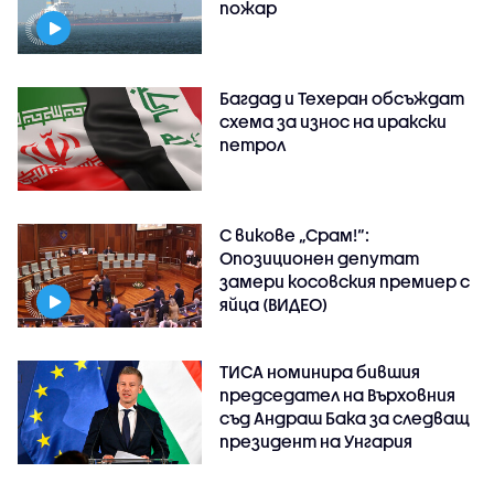
пожар
Багдад и Техеран обсъждат
схема за износ на иракски
петрол
С викове „Срам!“:
Опозиционен депутат
замери косовския премиер с
яйца (ВИДЕО)
ТИСА номинира бившия
председател на Върховния
съд Андраш Бака за следващ
президент на Унгария