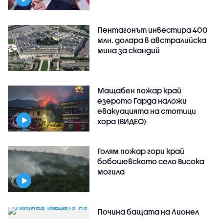
Пентагонът инвестира 400
млн. долара в австралийска
мина за скандий
Мащабен пожар край
езерото Гарда наложи
евакуацията на стотици
хора (ВИДЕО)
Голям пожар гори край
бобошевското село Висока
могила
Почина бащата на Лионел