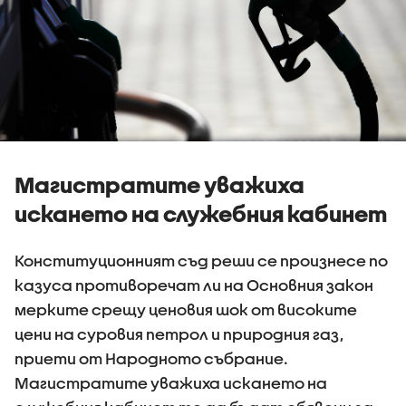
Магистратите уважиха
искането на служебния кабинет
Конституционният съд реши се произнесе по
казуса противоречат ли на Основния закон
мерките срещу ценовия шок от високите
цени на суровия петрол и природния газ,
приети от Народното събрание.
Магистратите уважиха искането на