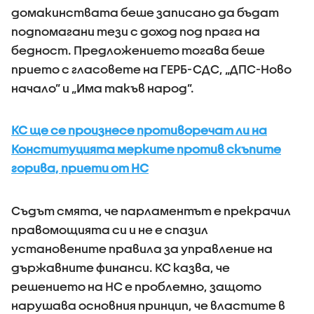
домакинствата беше записано да бъдат
подпомагани тези с доход под прага на
бедност. Предложението тогава беше
прието с гласовете на ГЕРБ-СДС, „ДПС-Ново
начало” и „Има такъв народ”.
КС ще се произнесе противоречат ли на
Конституцията мерките против скъпите
горива, приети от НС
Съдът смята, че парламентът е прекрачил
правомощията си и не е спазил
установените правила за управление на
държавните финанси. КС казва, че
решението на НС е проблемно, защото
нарушава основния принцип, че властите в