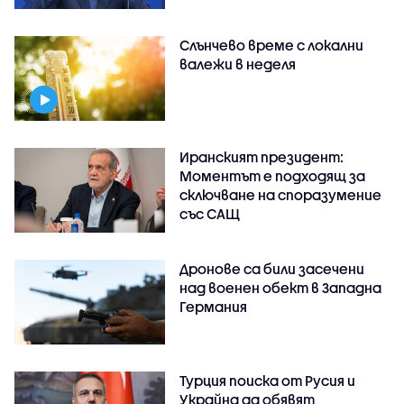
Слънчево време с локални
валежи в неделя
Иранският президент:
Моментът е подходящ за
сключване на споразумение
със САЩ
Дронове са били засечени
над военен обект в Западна
Германия
Турция поиска от Русия и
Украйна да обявят