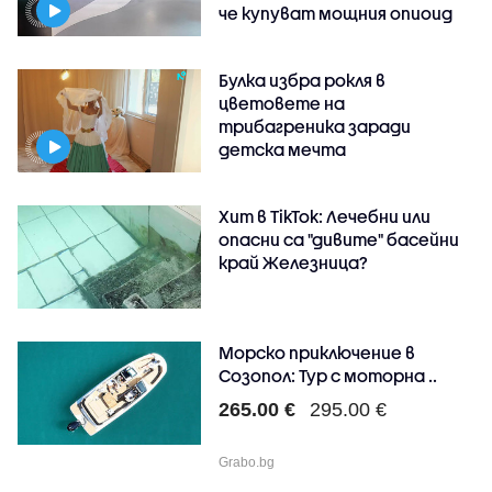
че купуват мощния опиоид
Булка избра рокля в
цветовете на
трибагреника заради
детска мечта
Хит в TikTok: Лечебни или
опасни са "дивите" басейни
край Железница?
Морско приключение в
Созопол: Тур с моторна ..
265.00 €
295.00 €
Grabo.bg