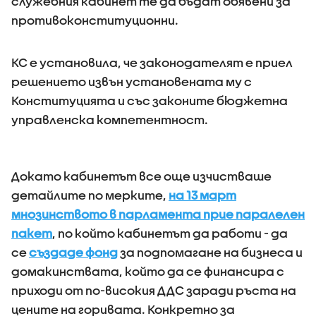
служебния кабинет те да бъдат обявени за
противоконституционни.
КС е установила, че законодателят е приел
решението извън установената му с
Конституцията и със законите бюджетна
управленска компетентност.
Докато кабинетът все още изчистваше
детайлите по мерките,
на 13 март
мнозинството в парламента прие паралелен
пакет
, по който кабинетът да работи - да
се
създаде фонд
за подпомагане на бизнеса и
домакинствата, който да се финансира с
приходи от по-високия ДДС заради ръста на
цените на горивата. Конкретно за