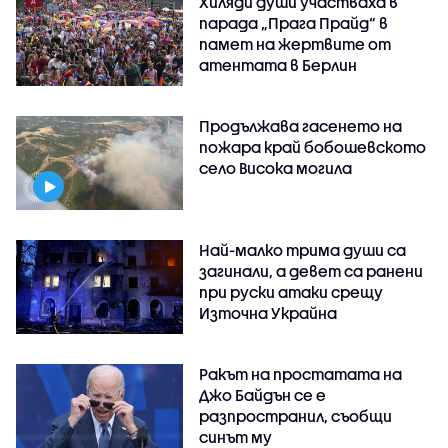
Хиляди души участваха в
парада „Прага Прайд“ в
памет на жертвите от
атентата в Берлин
Продължава гасенето на
пожара край бобошевското
село Висока могила
Най-малко трима души са
загинали, а девет са ранени
при руски атаки срещу
Източна Украйна
Ракът на простатата на
Джо Байдън се е
разпространил, съобщи
синът му