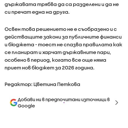
държавата трябва да са разделени и да не
си пречат една на друга.
Освен това решението не е съобразено и с
действащите закони за публичните финанси
и бюджета - тоест не спазва правилата как
се планират и харчат държавните пари,
особено в период, когато все още няма
приет нов бюджет за 2026 година.
Редактор: Цветина Петкова
Добави ни в предпочитани източници в
Google