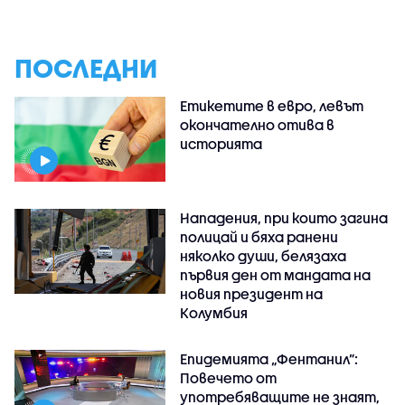
ПОСЛЕДНИ
Етикетите в евро, левът
окончателно отива в
историята
Нападения, при които загина
полицай и бяха ранени
няколко души, белязаха
първия ден от мандата на
новия президент на
Колумбия
Епидемията „Фентанил”:
Повечето от
употребяващите не знаят,