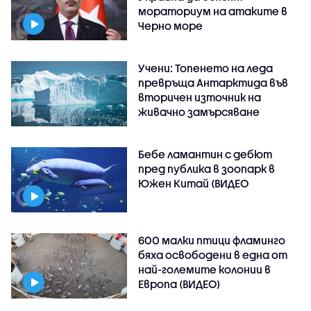
мораториум на атаките в
Черно море
Учени: Топенето на леда
превръща Антарктида във
вторичен източник на
живачно замърсяване
Бебе ламантин с дебют
пред публика в зоопарк в
Южен Китай (ВИДЕО
600 малки птици фламинго
бяха освободени в една от
най-големите колонии в
Европа (ВИДЕО)