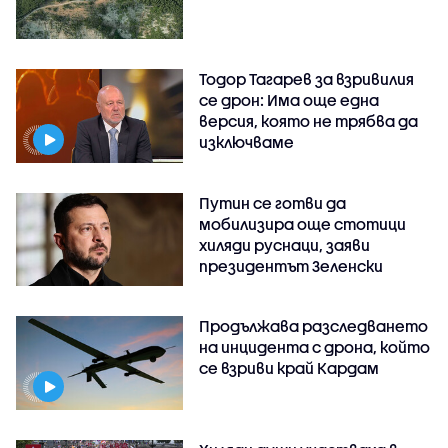
Тодор Тагарев за взривилия
се дрон: Има още една
версия, която не трябва да
изключваме
Путин се готви да
мобилизира още стотици
хиляди руснаци, заяви
президентът Зеленски
Продължава разследването
на инцидента с дрона, който
се взриви край Кардам