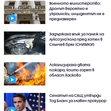
Военното министерство:
Дронът вероятно е
украински, инцидентът не е
преднамерен
Задържаха мъж за палеж на
луксозна кола пред хотел в
Слънчев бряг (СНИМКИ)
Локализираха двата
пожара, които горят в
област Хасково
Сенатът на САЩ утвърди
Тод Бланч за главен прокурор