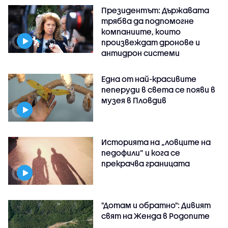
Президентът: Държавата
трябва да подпомогне
компаниите, които
произвеждат дронове и
антидрон системи
Една от най-красивите
пеперуди в света се появи в
музея в Пловдив
Историята на „ловците на
педофили” и кога се
прекрачва границата
"Дотам и обратно": Дивият
свят на Женда в Родопите