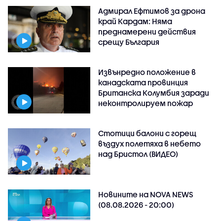
Адмирал Ефтимов за дрона
край Кардам: Няма
преднамерени действия
срещу България
Извънредно положение в
канадската провинция
Британска Колумбия заради
неконтролируем пожар
Стотици балони с горещ
въздух полетяха в небето
над Бристол (ВИДЕО)
Новините на NOVA NEWS
(08.08.2026 - 20:00)