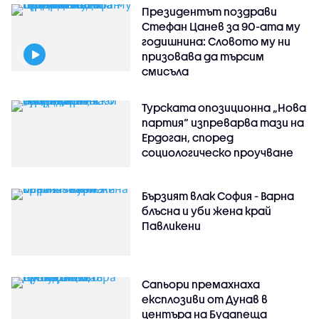
Президентът поздрави
Стефан Цанев за 90-ата му
годишнина: Словото му ни
призовава да търсим
смисъла
Турската опозиционна „Нова
партия“ изпреварва тази на
Ердоган, според
социологическо проучване
Бързият влак София - Варна
блъсна и уби жена край
Павликени
Сапьори премахнаха
експлозиви от Дунав в
центъра на Будапеща