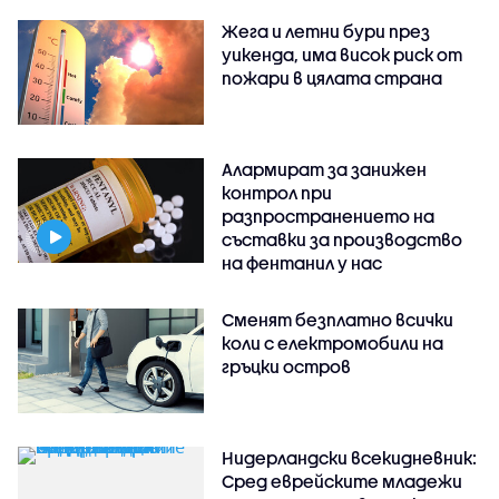
Жега и летни бури през
уикенда, има висок риск от
пожари в цялата страна
Алармират за занижен
контрол при
разпространението на
съставки за производство
на фентанил у нас
Сменят безплатно всички
коли с електромобили на
гръцки остров
Нидерландски всекидневник:
Сред еврейските младежи