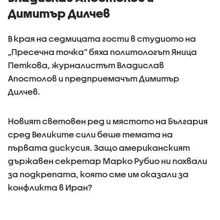
Димитър Дилчев
В края на седмицата гости в студиото на
„Пресечна точка” бяха политологът Яница
Петкова, журналистът Владислав
Апостолов и предприемачът Димитър
Дилчев.
Новият световен ред и мястото на България
сред Великите сили беше темата на
първата дискусия. Защо американският
държавен секретар Марко Рубио ни похвали
за подкрепата, която сме им оказали за
конфликта в Иран?