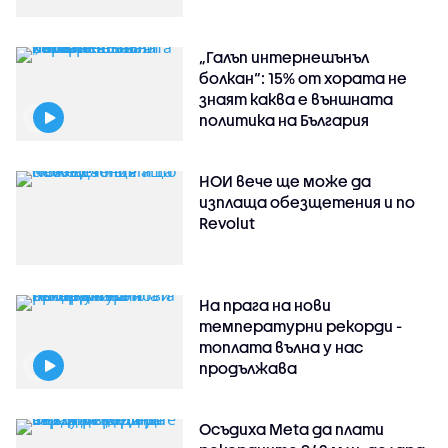
„Галъп интернешънъл
болкан“: 15% от хората не
знаят каква е външната
политика на България
НОИ вече ще може да
изплаща обезщетения и по
Revolut
На прага на нови
температурни рекорди -
топлата вълна у нас
продължава
Осъдиха Meta да плати