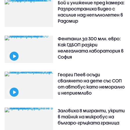
Бой и унижение пред камера:
Разпространиха видео с
насилие над непълнолетен в
Радомир
Фентанил за 300 млн. евро:
Как ГДБОП разкри
нелегалната лаборатория в
София
Георги Пеев осъди
свалянето на дете със СОП
от автобус като неморално
и неприемливо
Заловиха 8 мигранти, укрити
в тайник на микробус на
българо-гръцката граница