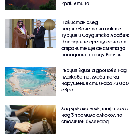
край Атина
Пакистан след
подписването на пакт с
Турция и Саудитска Арабия:
Нападение срещу една от
страните ще се смята за
нападение срещу всички
Гърция вдигна дронове над
плажовете, глобите за
нарушения стигнаха 73 000
евро
Задържаха мъж, шофирал с
над 3 промила алкохол по
столичен булевард