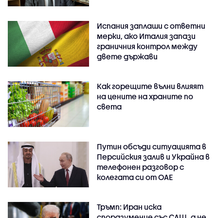
Испания заплаши с ответни
мерки, ако Италия запази
граничния контрол между
двете държави
Как горещите вълни влияят
на цените на храните по
света
Путин обсъди ситуацията в
Персийския залив и Украйна в
телефонен разговор с
колегата си от ОАЕ
Тръмп: Иран иска
споразумение със САЩ, а не