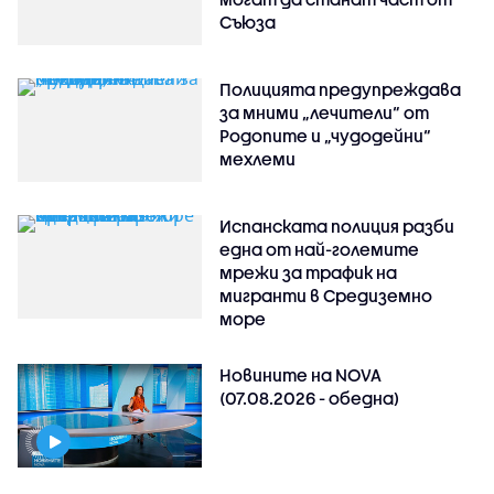
Съюза
Полицията предупреждава
за мними „лечители“ от
Родопите и „чудодейни“
мехлеми
Испанската полиция разби
една от най-големите
мрежи за трафик на
мигранти в Средиземно
море
Новините на NOVA
(07.08.2026 - обедна)