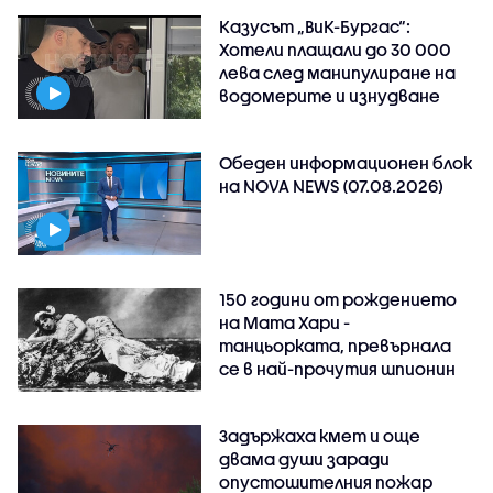
Казусът „ВиК-Бургас“:
Хотели плащали до 30 000
лева след манипулиране на
водомерите и изнудване
Обеден информационен блок
на NOVA NEWS (07.08.2026)
150 години от рождението
на Мата Хари -
танцьорката, превърнала
се в най-прочутия шпионин
Задържаха кмет и още
двама души заради
опустошителния пожар