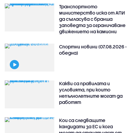
Транспортното
министерство иска от АПИ
да съгласува с бранша
заповедта за ограничаване
движението на камиони
Спортни новини (07.08.2026 -
обедна)
Какви са правилата и
условията, при които
непълнолетните могат да
работят
Кои са следващите
кандидати за ЕС и кога
могат да станат част от