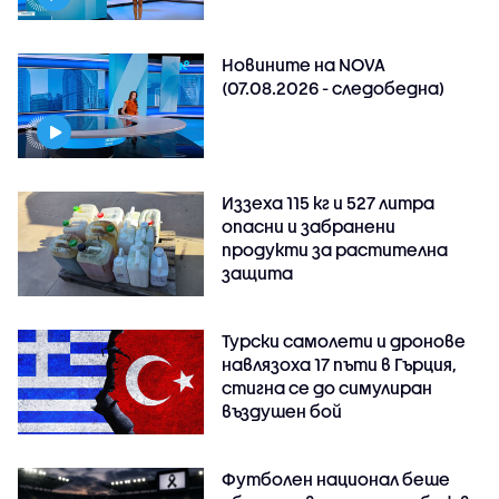
Новините на NOVA
(07.08.2026 - следобедна)
Иззеха 115 кг и 527 литра
опасни и забранени
продукти за растителна
защита
Турски самолети и дронове
навлязоха 17 пъти в Гърция,
стигна се до симулиран
въздушен бой
Футболен национал беше