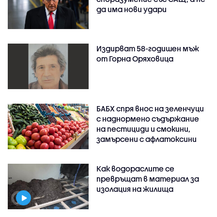
да има нови удари
Издирват 58-годишен мъж
от Горна Оряховица
БАБХ спря внос на зеленчуци
с наднормено съдържание
на пестициди и смокини,
замърсени с афлатоксини
Как водораслите се
превръщат в материал за
изолация на жилища