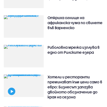
Откриха огнище на
африканска чума по свинете
във Варненско
Риболовна мрежа изплува в
едно от Рилските езера
Хотели и ресторанти
преминават към цени само в
евро: Бизнесът запазва
двойното обозначение до
края на сезона