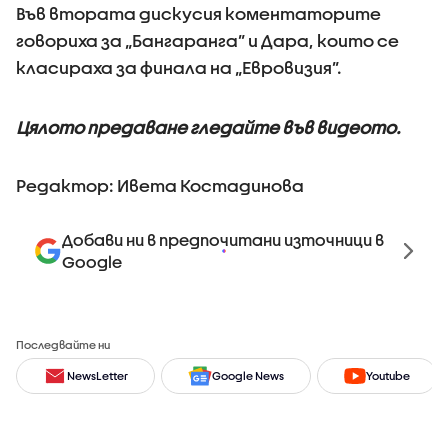
Във втората дискусия коментаторите
говориха за „Бангаранга” и Дара, които се
класираха за финала на „Евровизия”.
Цялото предаване гледайте във видеото.
Редактор: Ивета Костадинова
Добави ни в предпочитани източници в
Google
Последвайте ни
NewsLetter
Google News
Youtube