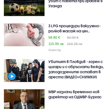
убит с павета при грабеж в
Уганда
3 LPG процедури вакуумно-
ролков масаж на цял..
58.80 €
84.00 €
115.00 лв
164.29 лв
Grabo.bg
Убитият в Пловдив - горен с
цигари и с обръснати вежди,
заподозрените остават в
ареста (ВИДЕО+СНИМКИ)
МВР назначи временно нов
директор на ОДМВР-Бургас