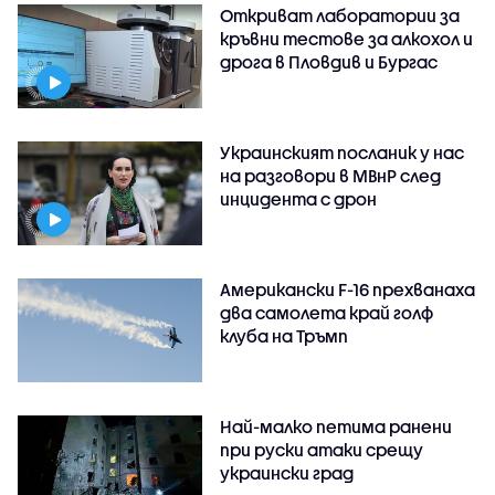
Откриват лаборатории за
кръвни тестове за алкохол и
дрога в Пловдив и Бургас
Украинският посланик у нас
на разговори в МВнР след
инцидента с дрон
Американски F-16 прехванаха
два самолета край голф
клуба на Тръмп
Най-малко петима ранени
при руски атаки срещу
украински град