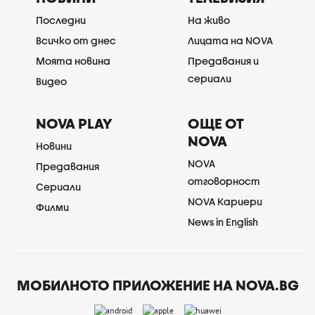
Последни
На живо
Всичко от днес
Лицата на NOVA
Моята новина
Предавания и
сериали
Видео
NOVA PLAY
ОЩЕ ОТ
NOVA
Новини
NOVA
Предавания
отговорност
Сериали
NOVA Кариери
Филми
News in English
МОБИЛНОТО ПРИЛОЖЕНИЕ НА NOVA.BG