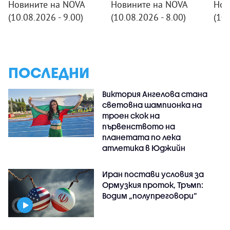
Новините на NOVA
Новините на NOVA
Нов
(10.08.2026 - 9.00)
(10.08.2026 - 8.00)
(10.
ПОСЛЕДНИ
Виктория Ангелова стана
световна шампионка на
троен скок на
първенството на
планетата по лека
атлетика в Юджийн
Иран постави условия за
Ормузкия проток, Тръмп:
Водим „полупреговори“