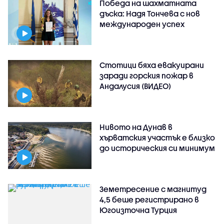
Победа на шахматната
дъска: Надя Тончева с нов
международен успех
Стотици бяха евакуирани
заради горския пожар в
Андалусия (ВИДЕО)
Нивото на Дунав в
хърватския участък е близко
до историческия си минимум
Земетресение с магнитуд
4,5 беше регистрирано в
Югоизточна Турция