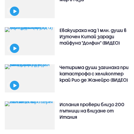
Евакуираха над 1 млн. души в
Източен Китай заради
тайфуна "Долфин" (ВИДЕО)
Четирима души загинаха при
катастрофа с хеликоптер
край Рио де Жанейро (ВИДЕО)
Испания провери близо 200
пътници на влизане от
Италия