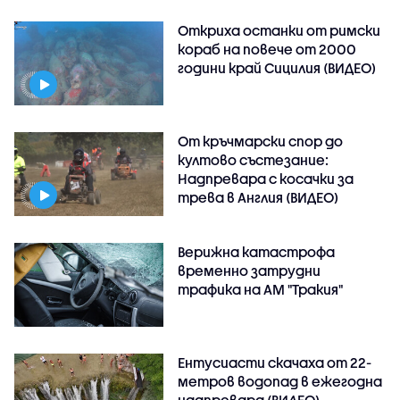
Откриха останки от римски
кораб на повече от 2000
години край Сицилия (ВИДЕО)
От кръчмарски спор до
култово състезание:
Надпревара с косачки за
трева в Англия (ВИДЕО)
Верижна катастрофа
временно затрудни
трафика на АМ "Тракия"
Ентусиасти скачаха от 22-
метров водопад в ежегодна
надпревара (ВИДЕО)