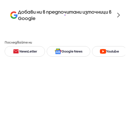
Добави ни в предпочитани източници в
Google
Последвайте ни
NewsLetter
Google News
Youtube