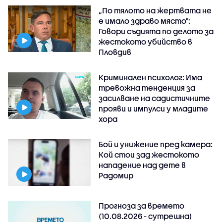
„По тялото на жертвата не
е имало здраво място":
Говори съдията по делото за
жестокото убийство в
Пловдив
Криминален психолог: Има
тревожна тенденция за
засилване на садистичните
прояви и импулси у младите
хора
Бой и унижение пред камера:
Кой стои зад жестокото
нападение над дете в
Радомир
Прогноза за времето
(10.08.2026 - сутрешна)