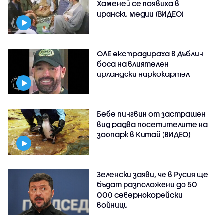
Хаменей се появиха в
ирански медии (ВИДЕО)
ОАЕ екстрадираха в Дъблин
боса на влиятелен
ирландски наркокартел
Бебе пингвин от застрашен
вид радва посетителите на
зоопарк в Китай (ВИДЕО)
Зеленски заяви, че в Русия ще
бъдат разположени до 50
000 севернокорейски
войници