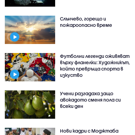
Слънчево, горещо и
пожароопасно време
Футболни легенди оживяват
върху фланелки: Художникът,
който превръща спорта в
изкуство
Учени разгадаха защо
авокадото сменя пола си
всеки ден
Нови кадри с Моджтаба