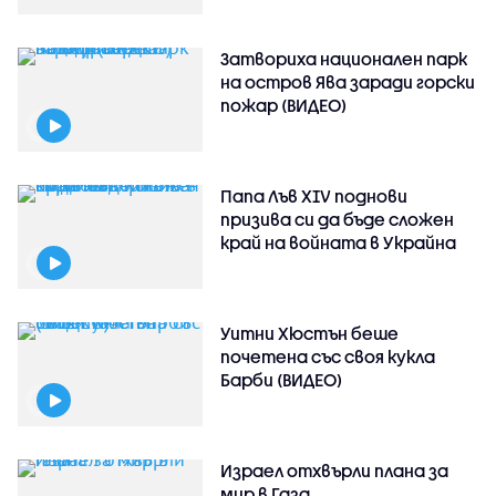
Затвориха национален парк
на остров Ява заради горски
пожар (ВИДЕО)
Папа Лъв XIV поднови
призива си да бъде сложен
край на войната в Украйна
Уитни Хюстън беше
почетена със своя кукла
Барби (ВИДЕО)
Израел отхвърли плана за
мир в Газа