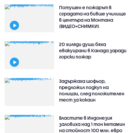
Потушен е пожарът в
сградата на бивше училище
в центъра на Монтана
(ВИДЕО+СНИМКИ)
20 хиляди души бяха
евакуирани в Канада заради
горски пожар
Задържаха шофьор,
предложил подкуп на
полицаи, след положителен
тест за кокаин
Властите в Индонезия
заловиха над 1 тон кетамин
на стойност 100 млн. евро