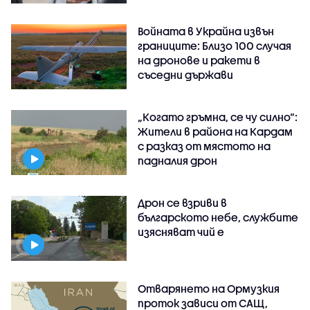
Войната в Украйна извън
границите: Близо 100 случая
на дронове и ракети в
съседни държави
„Когато гръмна, се чу силно“:
Жители в района на Кардам
с разказ от мястото на
падналия дрон
Дрон се взриви в
българското небе, службите
изясняват чий е
Отварянето на Ормузкия
проток зависи от САЩ,