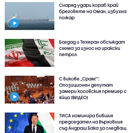
Снаряд удари кораб край
бреговете на Оман, избухна
пожар
Багдад и Техеран обсъждат
схема за износ на иракски
петрол
С викове „Срам!“:
Опозиционен депутат
замери косовския премиер с
яйца (ВИДЕО)
ТИСА номинира бившия
председател на Върховния
съд Андраш Бака за следващ