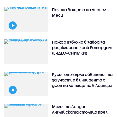
Почина бащата на Лионел
Меси
Пожар избухна в завод за
рециклиране край Ротердам
(ВИДЕО+СНИМКИ)
Русия отхвърли обвиненията
за участие в инцидента с
дрон на летището в Лайпциг
Магията Лондон:
Английската столица през