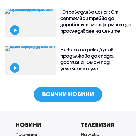
„Справедлива цена“: От
септември трябва да
заработят платформите за
проследяване на цените
Нивото на река Дунав
продължава да спада,
достигна 109 см под
условната нула
ВСИЧКИ НОВИНИ
НОВИНИ
ТЕЛЕВИЗИЯ
Последни
На живо