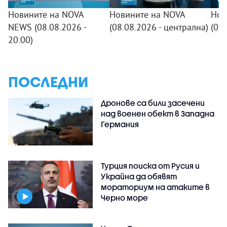
Новините на NOVA
Новините на NOVA
Нов
NEWS (08.08.2026 -
(08.08.2026 - централна)
(08
20:00)
ПОСЛЕДНИ
Дронове са били засечени
над военен обект в Западна
Германия
Турция поиска от Русия и
Украйна да обявят
мораториум на атаките в
Черно море