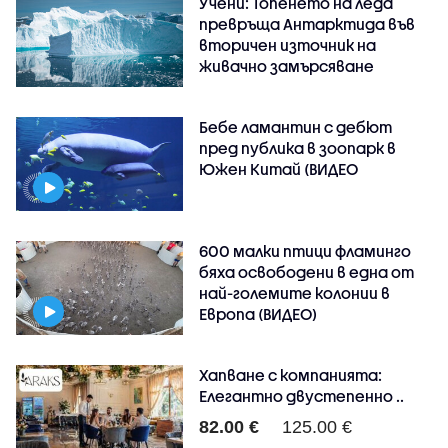
Учени: Топенето на леда
превръща Антарктида във
вторичен източник на
живачно замърсяване
Бебе ламантин с дебют
пред публика в зоопарк в
Южен Китай (ВИДЕО
600 малки птици фламинго
бяха освободени в една от
най-големите колонии в
Европа (ВИДЕО)
Хапване с компанията:
Елегантно двустепенно ..
82.00 €
125.00 €