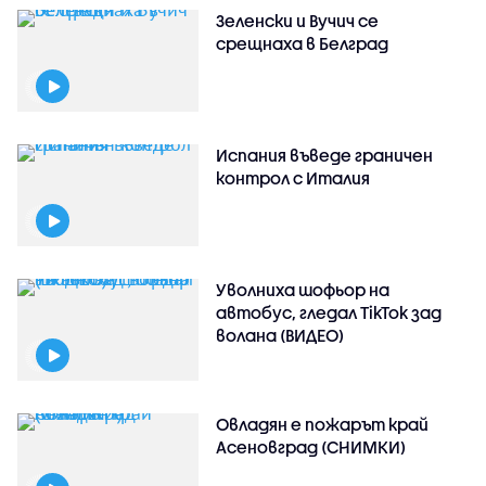
Зеленски и Вучич се
срещнаха в Белград
Испания въведе граничен
контрол с Италия
Уволниха шофьор на
автобус, гледал TikTok зад
волана (ВИДЕО)
Овладян е пожарът край
Асеновград (СНИМКИ)