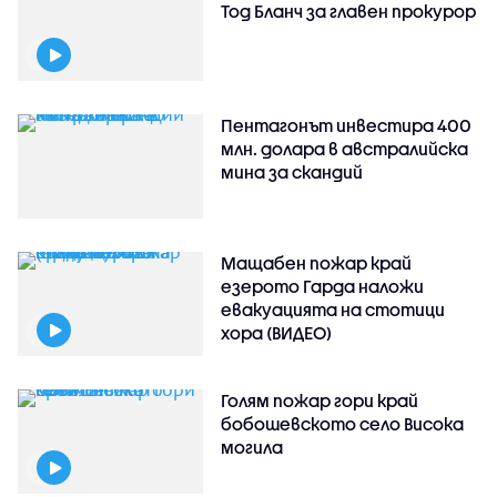
Тод Бланч за главен прокурор
Пентагонът инвестира 400
млн. долара в австралийска
мина за скандий
Мащабен пожар край
езерото Гарда наложи
евакуацията на стотици
хора (ВИДЕО)
Голям пожар гори край
бобошевското село Висока
могила