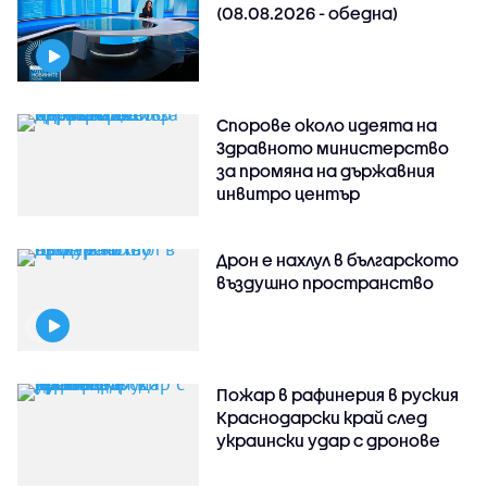
(08.08.2026 - обедна)
Спорове около идеята на
Здравното министерство
за промяна на държавния
инвитро център
Дрон е нахлул в българското
въздушно пространство
Пожар в рафинерия в руския
Краснодарски край след
украински удар с дронове