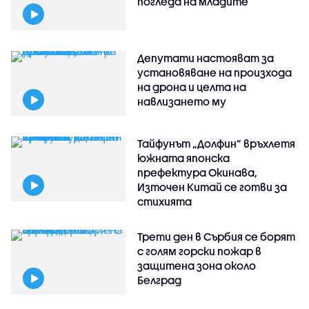
погледа на младите
Депутати настояват за
установяване на произхода
на дрона и целта на
навлизането му
Тайфунът „Долфин” връхлетя
южната японска
префектура Окинава,
Източен Китай се готви за
стихията
Трети ден в Сърбия се борят
с голям горски пожар в
защитена зона около
Белград