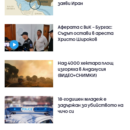
заяви Иран
Аферата с ВиК – Бургас:
Съдът остави в ареста
Христо Широков
Над 4000 хектара площ
изгоряха в Андалусия
(ВИДЕО+СНИМКИ)
18-годишен младеж е
задържан за убийството на
чичо си