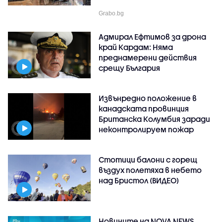
Grabo.bg
Адмирал Ефтимов за дрона
край Кардам: Няма
преднамерени действия
срещу България
Извънредно положение в
канадската провинция
Британска Колумбия заради
неконтролируем пожар
Стотици балони с горещ
въздух полетяха в небето
над Бристол (ВИДЕО)
Новините на NOVA NEWS