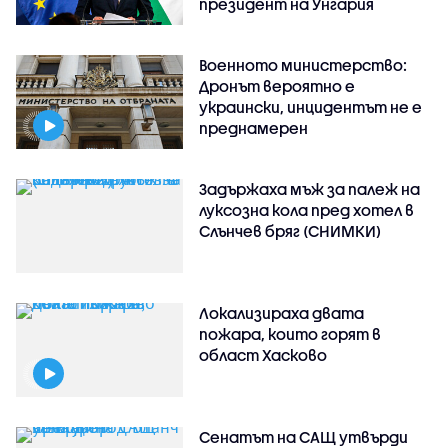
президент на Унгария
Военното министерство:
Дронът вероятно е
украински, инцидентът не е
преднамерен
Задържаха мъж за палеж на
луксозна кола пред хотел в
Слънчев бряг (СНИМКИ)
Локализираха двата
пожара, които горят в
област Хасково
Сенатът на САЩ утвърди