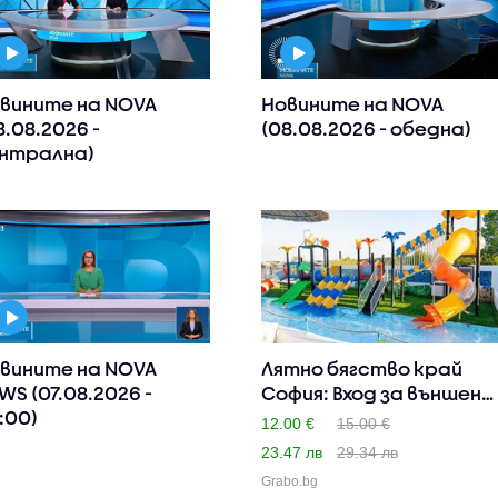
вините на NOVA
Новините на NOVA
8.08.2026 -
(08.08.2026 - обедна)
нтрална)
вините на NOVA
Лятно бягство край
WS (07.08.2026 -
София: Вход за външен
:00)
бас..
12.00 €
15.00 €
23.47 лв
29.34 лв
Grabo.bg