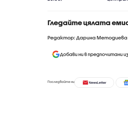
Гледайте цялата еми
Редактор: Дарина Методиева
Добави ни в предпочитани и
Последвайте ни
NewsLetter