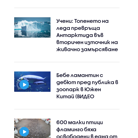
Учени: Топенето на
леда превръща
Антарктида във
вторичен източник на
живачно замърсяване
Бебе ламантин с
дебют пред публика в
зоопарк в Южен
Китай (ВИДЕО
600 малки птици
фламинго бяха
освободени в една от