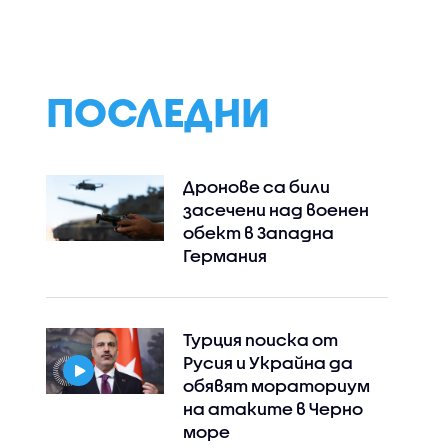
ПОСЛЕДНИ
Дронове са били
засечени над военен
обект в Западна
Германия
Instagram
Facebook
Турция поиска от
Русия и Украйна да
обявят мораториум
на атаките в Черно
море