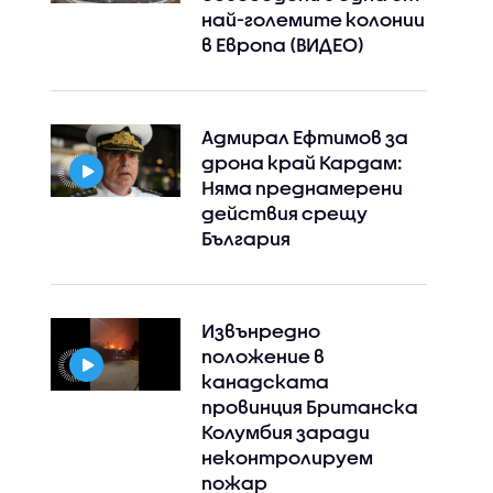
най-големите колонии
в Европа (ВИДЕО)
Адмирал Ефтимов за
дрона край Кардам:
Няма преднамерени
действия срещу
България
Извънредно
положение в
канадската
провинция Британска
Колумбия заради
неконтролируем
пожар