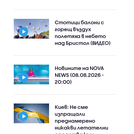
Стотици балони с
горещ въздух
полетяха в небето
над Бристол (ВИДЕО)
Новините на NOVA
NEWS (08.08.2026 -
20:00)
Киев: Не сме
изпращали
преднамерено
никакви летателни