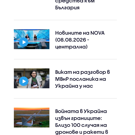
средства към
България
Новините на NOVA
(08.08.2026 -
централна)
Викат на разговор в
МВнР посланика на
Украйна у нас
Войната в Украйна
извън границите:
Близо 100 случая на
дронове и ракети в