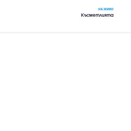
НА ЖИВО
Късметлията