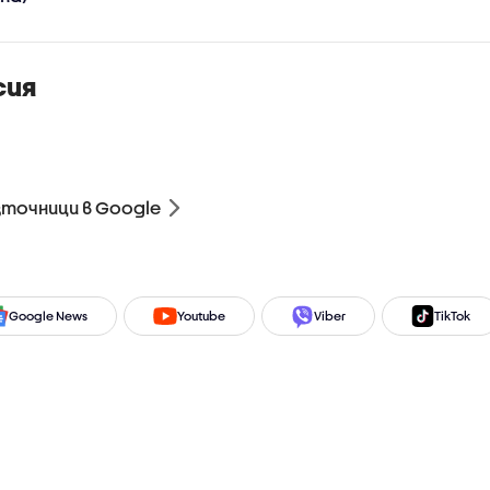
сия
зточници в Google
Google News
Youtube
Viber
TikTok