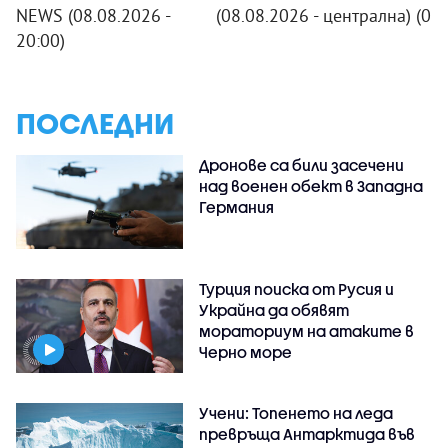
NEWS (08.08.2026 -
(08.08.2026 - централна)
(08
20:00)
ПОСЛЕДНИ
Дронове са били засечени
над военен обект в Западна
Германия
Турция поиска от Русия и
Украйна да обявят
мораториум на атаките в
Черно море
Учени: Топенето на леда
превръща Антарктида във