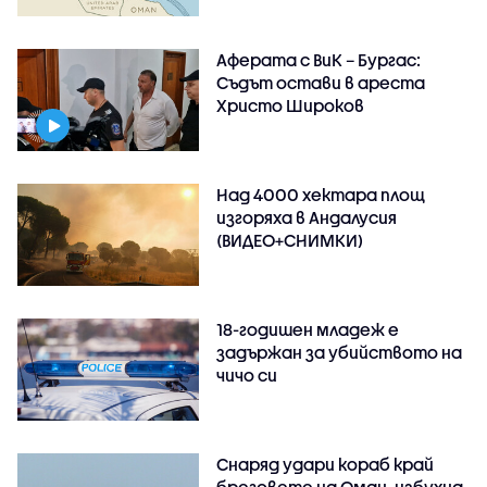
Аферата с ВиК – Бургас:
Съдът остави в ареста
Христо Широков
Над 4000 хектара площ
изгоряха в Андалусия
(ВИДЕО+СНИМКИ)
18-годишен младеж е
задържан за убийството на
чичо си
Снаряд удари кораб край