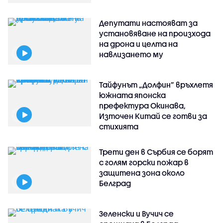
Депутати настояват за
установяване на произхода
на дрона и целта на
навлизането му
Тайфунът „Долфин” връхлетя
южната японска
префектура Окинава,
Източен Китай се готви за
стихията
Трети ден в Сърбия се борят
с голям горски пожар в
защитена зона около
Белград
Зеленски и Вучич се