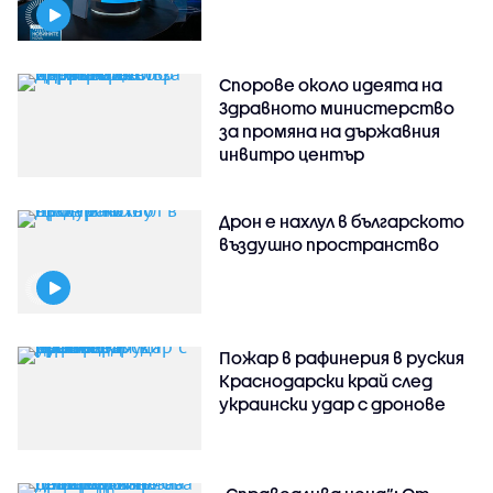
Спорове около идеята на
Здравното министерство
за промяна на държавния
инвитро център
Дрон е нахлул в българското
въздушно пространство
Пожар в рафинерия в руския
Краснодарски край след
украински удар с дронове