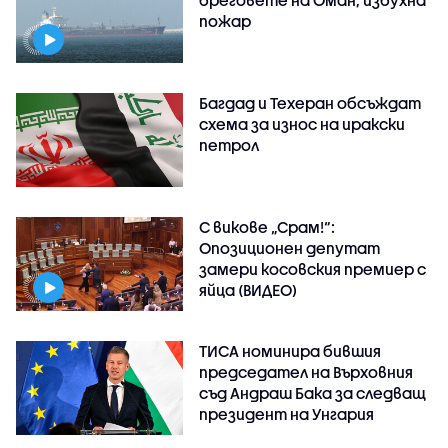
бреговете на Оман, избухна
пожар
Багдад и Техеран обсъждат
схема за износ на иракски
петрол
С викове „Срам!“:
Опозиционен депутат
замери косовския премиер с
яйца (ВИДЕО)
ТИСА номинира бившия
председател на Върховния
съд Андраш Бака за следващ
президент на Унгария