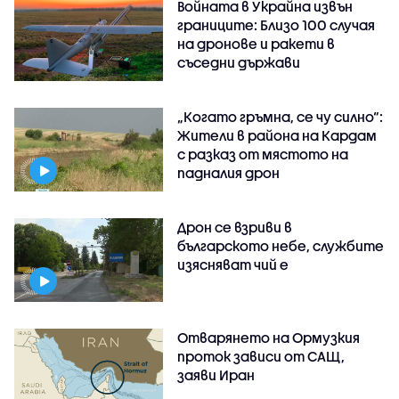
Войната в Украйна извън
границите: Близо 100 случая
на дронове и ракети в
съседни държави
„Когато гръмна, се чу силно“:
Жители в района на Кардам
с разказ от мястото на
падналия дрон
Дрон се взриви в
българското небе, службите
изясняват чий е
Отварянето на Ормузкия
проток зависи от САЩ,
заяви Иран