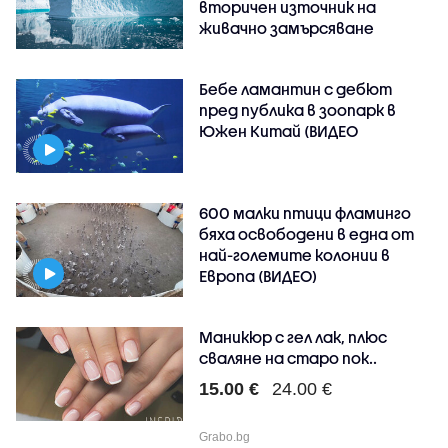
вторичен източник на
живачно замърсяване
Бебе ламантин с дебют
пред публика в зоопарк в
Южен Китай (ВИДЕО
600 малки птици фламинго
бяха освободени в една от
най-големите колонии в
Европа (ВИДЕО)
Маникюр с гел лак, плюс
сваляне на старо пок..
15.00 €
24.00 €
Grabo.bg