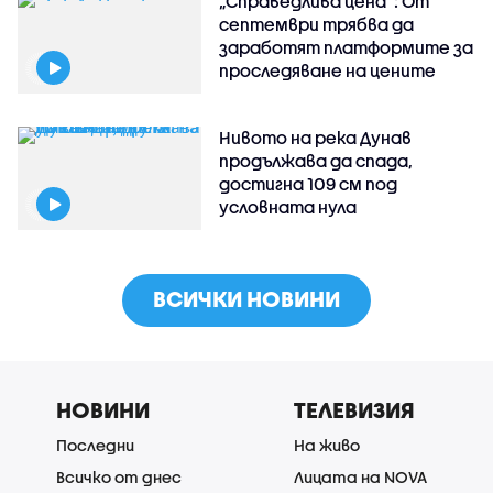
„Справедлива цена“: От
септември трябва да
заработят платформите за
проследяване на цените
Нивото на река Дунав
продължава да спада,
достигна 109 см под
условната нула
ВСИЧКИ НОВИНИ
НОВИНИ
ТЕЛЕВИЗИЯ
Последни
На живо
Всичко от днес
Лицата на NOVA