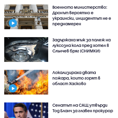
Военното министерство:
Дронът вероятно е
украински, инцидентът не е
преднамерен
Задържаха мъж за палеж на
луксозна кола пред хотел в
Слънчев бряг (СНИМКИ)
Локализираха двата
пожара, които горят в
област Хасково
Сенатът на САЩ утвърди
Тод Бланч за главен прокурор