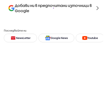
Добави ни в предпочитани източници в
Google
Последвайте ни
NewsLetter
Google News
Youtube