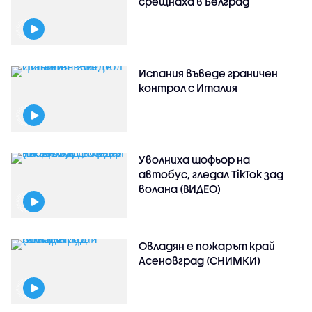
срещнаха в Белград
Испания въведе граничен
контрол с Италия
Уволниха шофьор на
автобус, гледал TikTok зад
волана (ВИДЕО)
Овладян е пожарът край
Асеновград (СНИМКИ)