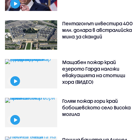
Пентагонът инвестира 400
млн. долара в австралийска
мина за скандий
Мащабен пожар край
езерото Гарда наложи
евакуацията на стотици
хора (ВИДЕО)
Голям пожар гори край
бобошевското село Висока
могила
Почина бащата на Лионел