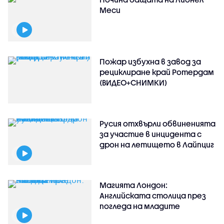
Меси
Пожар избухна в завод за
рециклиране край Ротердам
(ВИДЕО+СНИМКИ)
Русия отхвърли обвиненията
за участие в инцидента с
дрон на летището в Лайпциг
Магията Лондон:
Английската столица през
погледа на младите