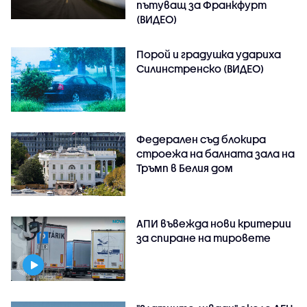
пътуващ за Франкфурт
(ВИДЕО)
Порой и градушка удариха
Силинстренско (ВИДЕО)
Федерален съд блокира
строежа на балната зала на
Тръмп в Белия дом
АПИ въвежда нови критерии
за спиране на тировете