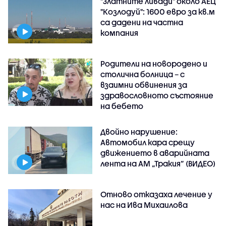
"Златните ливади" около АЕЦ
"Козлодуй": 1600 евро за кв.м
са дадени на частна
компания
Родители на новородено и
столична болница – с
взаимни обвинения за
здравословното състояние
на бебето
Двойно нарушение:
Автомобил кара срещу
движението в аварийната
лента на АМ „Тракия” (ВИДЕО)
Отново отказаха лечение у
нас на Ива Михаилова