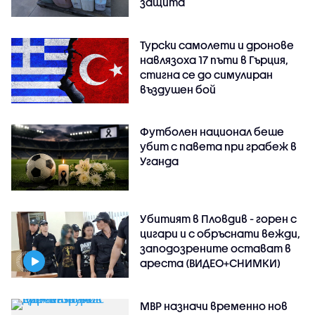
защита
Турски самолети и дронове
навлязоха 17 пъти в Гърция,
стигна се до симулиран
въздушен бой
Футболен национал беше
убит с павета при грабеж в
Уганда
Убитият в Пловдив - горен с
цигари и с обръснати вежди,
заподозрените остават в
ареста (ВИДЕО+СНИМКИ)
МВР назначи временно нов