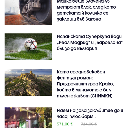
Майка беше влачена 45
метра от влак, след като
детската ѝ количка се
заклещи във вагона
Испанската Суперкупа води
„Реал Мадрид“ и „Барселона“
близо до България
Като средновековен
фентъзи роман:
Призрачният град Крако,
който в миналото е бил
пълен с живот (СНИМКИ)
Наем на зала за събитие до 6
часа, плюс барм..
571.00 €
714.00 €