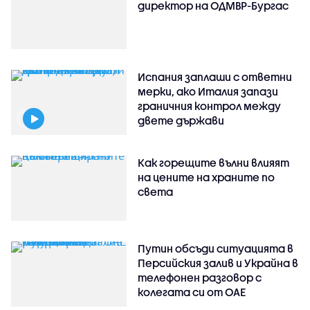
директор на ОДМВР-Бургас
Испания заплаши с ответни
мерки, ако Италия запази
граничния контрол между
двете държави
Как горещите вълни влияят
на цените на храните по
света
Путин обсъди ситуацията в
Персийския залив и Украйна в
телефонен разговор с
колегата си от ОАЕ