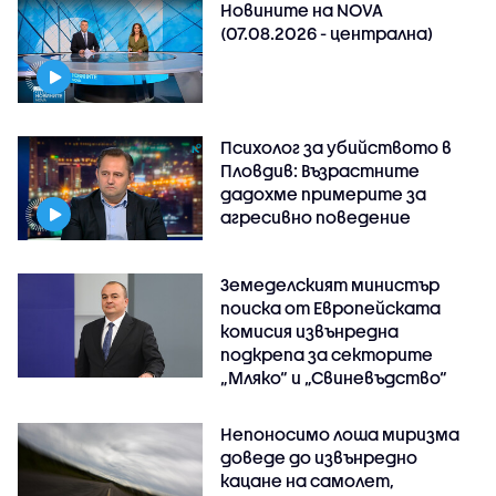
Новините на NOVA
(07.08.2026 - централна)
Психолог за убийството в
Пловдив: Възрастните
дадохме примерите за
агресивно поведение
Земеделският министър
поиска от Европейската
комисия извънредна
подкрепа за секторите
„Мляко“ и „Свиневъдство“
Непоносимо лоша миризма
доведе до извънредно
кацане на самолет,