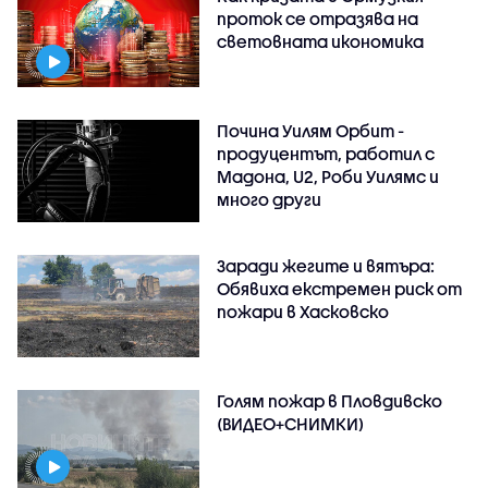
проток се отразява на
световната икономика
Почина Уилям Орбит -
продуцентът, работил с
Мадона, U2, Роби Уилямс и
много други
Заради жегите и вятъра:
Обявиха екстремен риск от
пожари в Хасковско
Голям пожар в Пловдивско
(ВИДЕО+СНИМКИ)