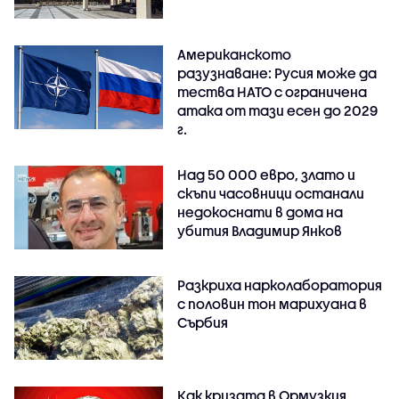
Американското
разузнаване: Русия може да
тества НАТО с ограничена
атака от тази есен до 2029
г.
Над 50 000 евро, злато и
скъпи часовници останали
недокоснати в дома на
убития Владимир Янков
Разкриха нарколаборатория
с половин тон марихуана в
Сърбия
Как кризата в Ормузкия