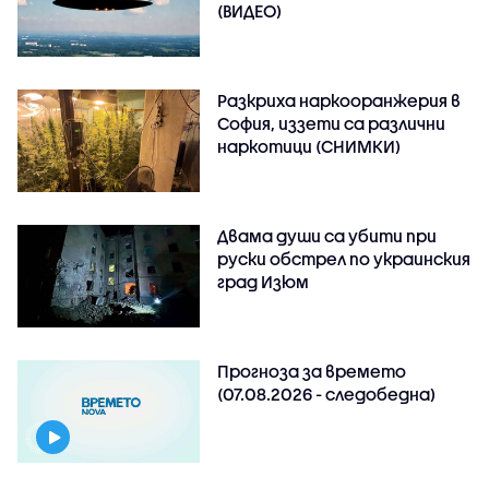
(ВИДЕО)
Разкриха наркооранжерия в
София, иззети са различни
наркотици (СНИМКИ)
Двама души са убити при
руски обстрeл по украинския
град Изюм
Прогноза за времето
(07.08.2026 - следобедна)