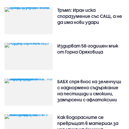
Тръмп: Иран иска
споразумение със САЩ, а не
да има нови удари
Издирват 58-годишен мъж
от Горна Оряховица
БАБХ спря внос на зеленчуци
с наднормено съдържание
на пестициди и смокини,
замърсени с афлатоксини
Как водораслите се
превръщат в материал за