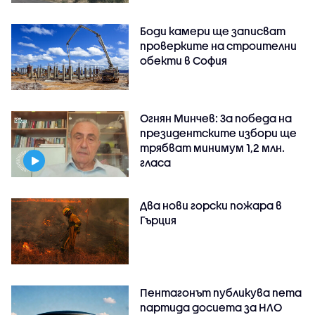
Боди камери ще записват
проверките на строителни
обекти в София
Огнян Минчев: За победа на
президентските избори ще
трябват минимум 1,2 млн.
гласа
Два нови горски пожара в
Гърция
Пентагонът публикува пета
партида досиета за НЛО