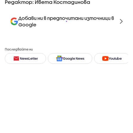
Редактор: Ивета Костадинова
Добави ни в предпочитани източници в
Google
Последвайте ни
NewsLetter
Google News
Youtube