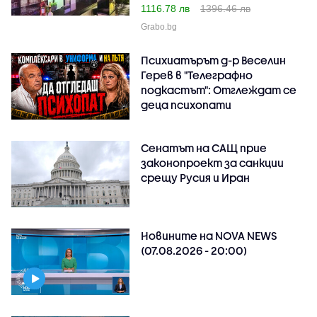
1116.78 лв
1396.46 лв
Grabo.bg
Психиатърът д-р Веселин
Герев в "Телеграфно
подкастът": Отглеждат се
деца психопати
Сенатът на САЩ прие
законопроект за санкции
срещу Русия и Иран
Новините на NOVA NEWS
(07.08.2026 - 20:00)