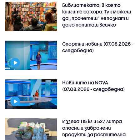
Библиотеката, в която
книгите са хора: Тук можеш
да „прочетеш“ непознат и
да го попиташ всичко
Спортни новини (07.08.2026 -
следобедна)
Новините на NOVA
(07.08.2026 - следобедна)
Иззеха 115 кг и 527 литра
опасни и забранени
продукти за растителна