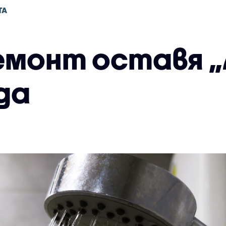
ТА
емонт оставя „
да