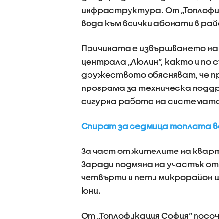
инфраструктура. От „Топлофик
вода към всички абонати в ра
Причината е извършването на
централа „Люлин“, както и п
дружеството обясняват, че 
програма за техническа поддр
сигурна работа на системата
Спират за седмица топлата во
За част от жителите на квар
Заради подмяна на участък о
четвърти и пети микрорайон щ
юни.
От „Топлофикация София“ посо