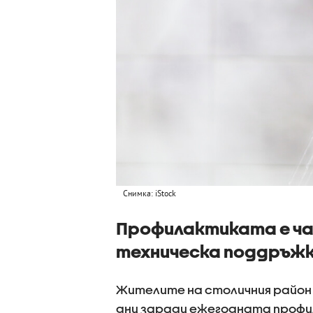
Снимка: iStock
Профилактиката е ча
техническа поддръж
Жителите на столичния район 
дни заради ежегодната проф