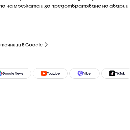
а на мрежата и за предотвратяване на аварии
зточници в Google
Google News
Youtube
Viber
TikTok