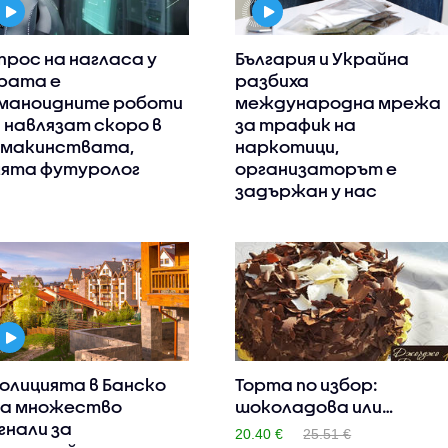
прос на нагласа у
България и Украйна
рата е
разбиха
маноидните роботи
международна мрежа
 навлязат скоро в
за трафик на
макинствата,
наркотици,
ята футуролог
организаторът е
задържан у нас
полицията в Банско
Торта по избор:
а множество
шоколадова или
гнали за
ванилова с бо..
20.40 €
25.51 €