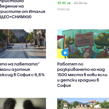
пристойно
39.90 лв
49.90 лв
ведение на
Grabo.bg
ристите от Италия
ИДЕО+СНИМКИ)
ято на паветата“
Работят по
мали азотния
разкриването на над
оксид в София с 6,6%
1500 места в нови ясли
и детски градини в
София