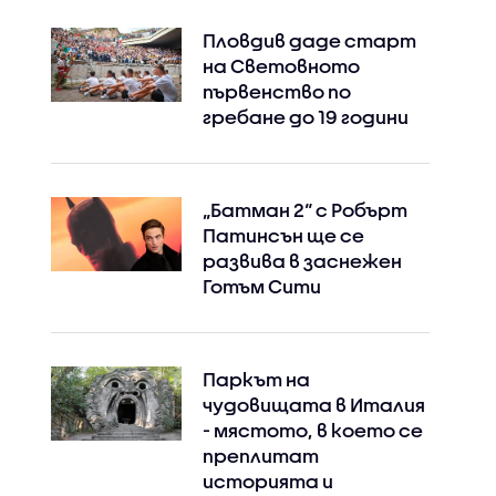
Пловдив даде старт
на Световното
първенство по
гребане до 19 години
„Батман 2“ с Робърт
Патинсън ще се
развива в заснежен
Готъм Сити
Паркът на
чудовищата в Италия
- мястото, в което се
преплитат
историята и