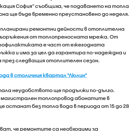
ация София“ съобщиха, че подаването на топла
йона ще бъде временно преустановено до неделя.
 планирани ремонтни дейности в отоплителна
о съоръжения от топлопреносната мрежа. От
профилактиката е част от ежегодната
ъжка и има за цел да гарантира по-надеждна и
 през следващия отоплителен сезон.
да в столичния квартал "Люлин"
тала неудобството ще продължи по-дълго.
т магистрален топлопровод абонатите в
е останат без топла вода в периода от 15 до 28
чват, че ремонтите са необходими за