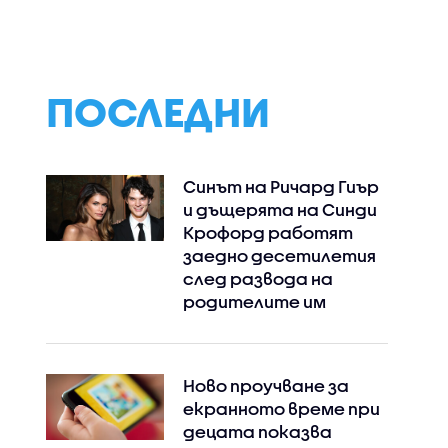
ПОСЛЕДНИ
Синът на Ричард Гиър
и дъщерята на Синди
Крофорд работят
заедно десетилетия
след развода на
родителите им
Ново проучване за
екранното време при
децата показва