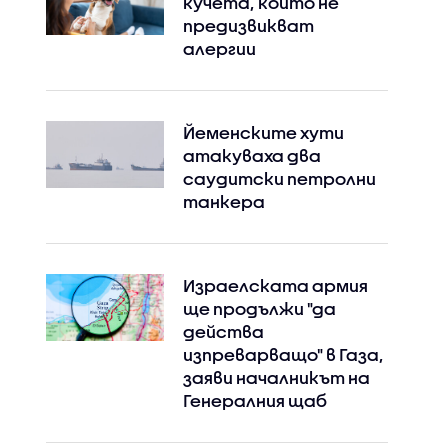
кучета, които не
предизвикват
алергии
Йеменските хути
атакуваха два
саудитски петролни
танкера
Израелската армия
ще продължи "да
действа
изпреварващо" в Газа,
заяви началникът на
Генералния щаб