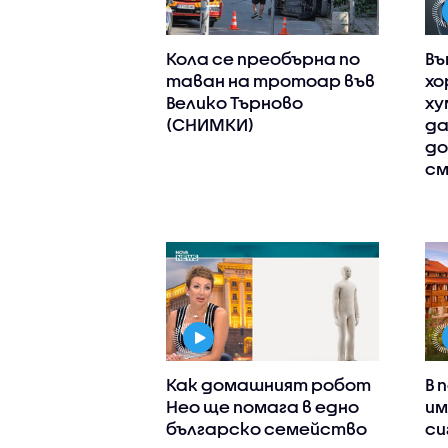
Кола се преобърна по
Въ
таван на тротоар във
хо
Велико Търново
ху
(СНИМКИ)
да
до
см
Как домашният робот
В 
Нео ще помага в едно
им
българско семейство
си