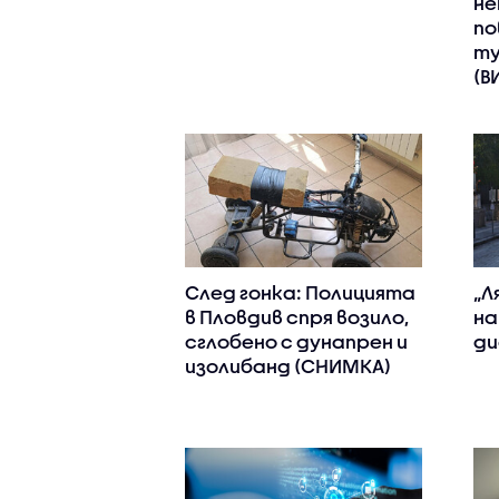
не
по
ту
(В
След гонка: Полицията
„Л
в Пловдив спря возило,
на
сглобено с дунапрен и
ди
изолибанд (СНИМКА)