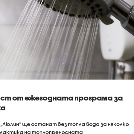
ст от ежегодната програма за
ка
„Люлин“ ще останат без топла вода за няколко
илактика на топлопреносната