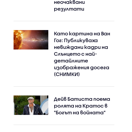
неочаквани
резултати
Като картина на Ван
Гог: Публикуваха
невиждани кадри на
Слънцето с най-
детайлните
изображения досега
(СНИМКИ)
Instagram
Facebook
Дейв Батиста поема
ролята на Кратос в
"Богът на войната"