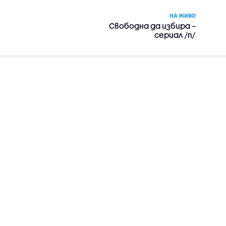
НА ЖИВО
Свободна да избира –
сериал /п/