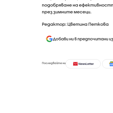
подобряване на ефективностт
през зимните месеци.
Редактор: Цветина Петкова
Добави ни в предпочитани и
Последвайте ни
NewsLetter