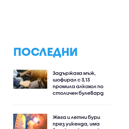
ПОСЛЕДНИ
Задържаха мъж,
шофирал с 3,13
промила алкохол по
столичен булевард
Жега и летни бури
през уикенда, има