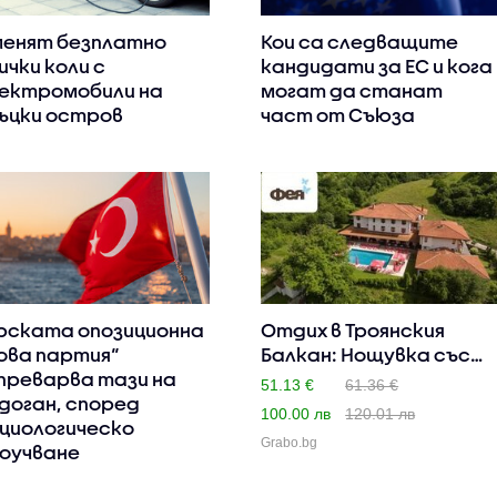
енят безплатно
Кои са следващите
ички коли с
кандидати за ЕС и кога
ектромобили на
могат да станат
ъцки остров
част от Съюза
рската опозиционна
Отдих в Троянския
ова партия“
Балкан: Нощувка със
преварва тази на
закуск..
51.13 €
61.36 €
доган, според
100.00 лв
120.01 лв
циологическо
Grabo.bg
оучване