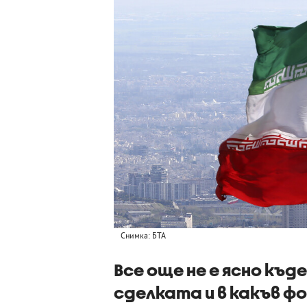
Снимка: БТА
Все още не е ясно къд
сделката и в какъв 