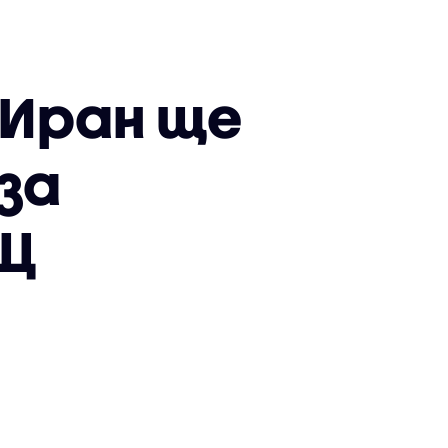
 Иран ще
за
АЩ