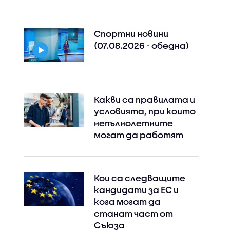
Спортни новини
(07.08.2026 - обедна)
Какви са правилата и
условията, при които
непълнолетните
могат да работят
Кои са следващите
кандидати за ЕС и
кога могат да
станат част от
Съюза