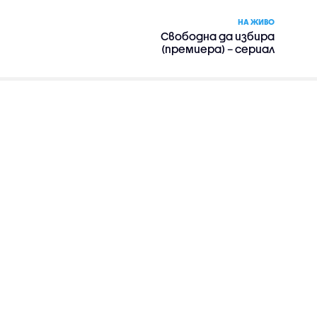
НА ЖИВО
Свободна да избира
(премиера) – сериал