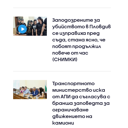
Заподозрените за
убийството в Пловдив
се изправиха пред
съда, стана ясно, че
побоят продължил
повече от час
(СНИМКИ)
Транспортното
министерство иска
от АПИ да съгласува с
бранша заповедта за
ограничаване
движението на
камиони