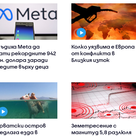
ъдиха Meta да
Колко уязвима е Европа
ати рекордните 942
от конфликта в
н. долара заради
Близкия изток
едите върху деца
рватски остров
Земетресение с
едлага езда в
магнитуд 5,8 разлюля