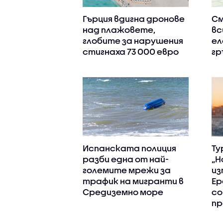
Гърция вдигна дронове
См
над плажовете,
вс
глобите за нарушения
ел
стигнаха 73 000 евро
гр
Испанската полиция
Ту
разби една от най-
„Н
големите мрежи за
из
трафик на мигранти в
Ер
Средиземно море
со
пр