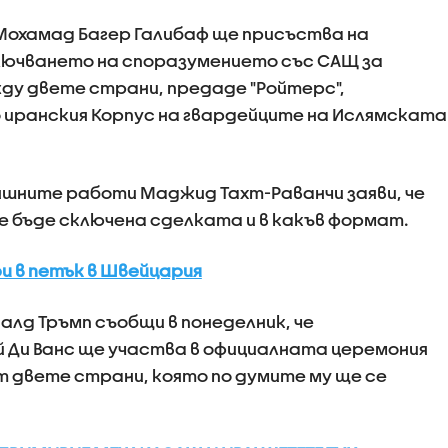
Мохамад Багер Галибаф ще присъства на
лючването на споразумението със САЩ за
ду двете страни, предаде "Ройтерс",
о иранския Корпус на гвардейците на Ислямската
шните работи Маджид Тахт-Раванчи заяви, че
ще бъде сключена сделката и в какъв формат.
ри в петък в Швейцария
лд Тръмп съобщи в понеделник, че
 Ди Ванс ще участва в официалната церемония
т двете страни, която по думите му ще се