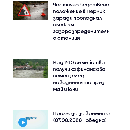
Частично бедствено
положение в Перник
заради пропаднал
път към
газоразпределителн
а станция
Над 260 семейства
получиха финансова
помощ след
наводненията през
май и юни
Прогноза за времето
(07.08.2026 - обедна)