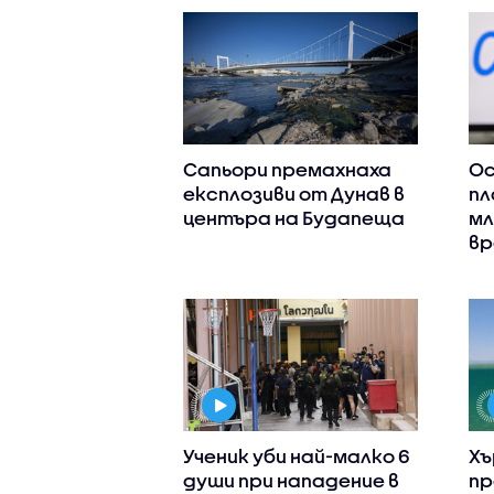
Сапьори премахнаха
Ос
експлозиви от Дунав в
пл
центъра на Будапеща
мл
вр
Ученик уби най-малко 6
Хъ
души при нападение в
пр