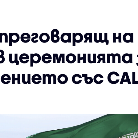
 преговарящ на
в церемонията 
ението със С