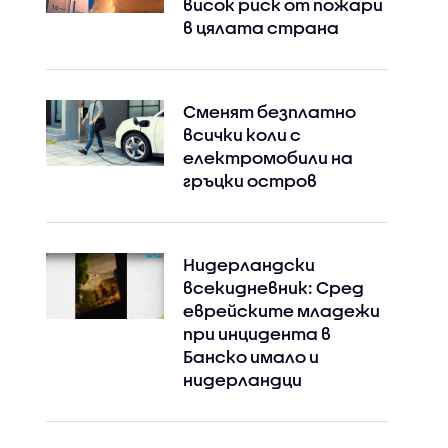
висок риск от пожари
в цялата страна
Сменят безплатно
всички коли с
електромобили на
гръцки остров
Instagram
Facebook
Нидерландски
всекидневник: Сред
еврейските младежи
при инцидента в
Банско имало и
нидерландци