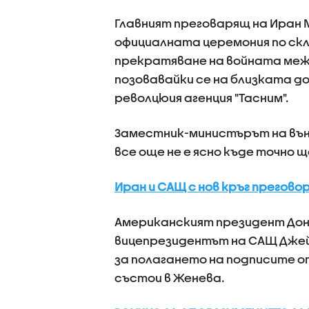
Главният преговарящ на Иран 
официалната церемония по ск
прекратяване на войната меж
позовавайки се на близката д
револцюия агенция "Тасним".
Заместник-министърът на вън
все още не е ясно къде точно 
Иран и САЩ с нов кръг прегово
Американският президент Дона
вицепрезидентът на САЩ Джей
за полагането на подписите о
състои в Женева.