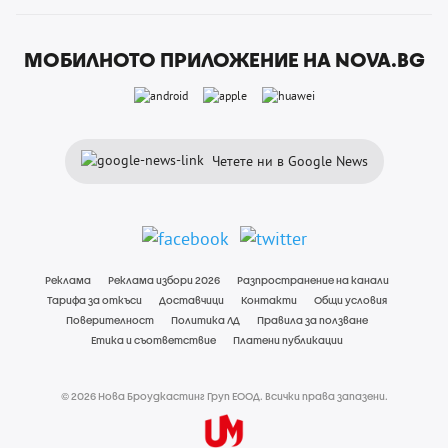
МОБИЛНОТО ПРИЛОЖЕНИЕ НА NOVA.BG
Четете ни в Google News
Реклама
Реклама избори 2026
Разпространение на канали
Тарифа за откъси
Доставчици
Контакти
Общи условия
Поверителност
Политика ЛД
Правила за ползване
Етика и съответствие
Платени публикации
© 2026 Нова Броудкастинг Груп ЕООД. Всички права запазени.