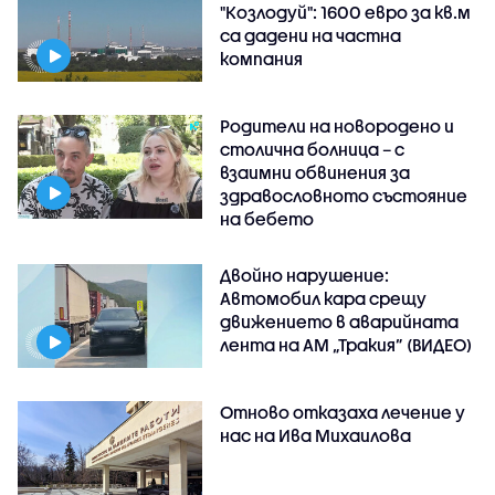
"Козлодуй": 1600 евро за кв.м
са дадени на частна
компания
Родители на новородено и
столична болница – с
взаимни обвинения за
здравословното състояние
на бебето
Двойно нарушение:
Автомобил кара срещу
движението в аварийната
лента на АМ „Тракия” (ВИДЕО)
Отново отказаха лечение у
нас на Ива Михаилова