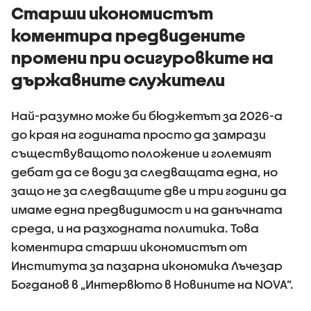
примерите за
Старши икономистът
агресивно
коментира предвидените
поведение
промени при осигуровките на
държавните служители
Най-разумно може би бюджетът за 2026-а
до края на годината просто да замрази
съществуващото положение и големият
дебат да се води за следващата една, но
защо не за следващите две и три години да
имаме една предвидимост и на данъчната
среда, и на разходната политика. Това
коментира старши икономистът от
Института за пазарна икономика Лъчезар
Богданов в „Интервюто в Новините на NOVA”.