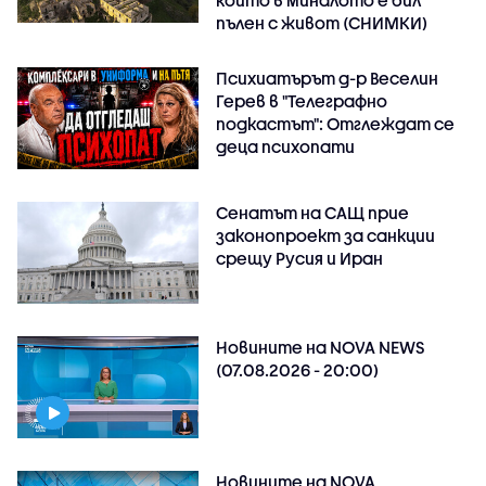
който в миналото е бил
пълен с живот (СНИМКИ)
Психиатърът д-р Веселин
Герев в "Телеграфно
подкастът": Отглеждат се
деца психопати
Сенатът на САЩ прие
законопроект за санкции
срещу Русия и Иран
Новините на NOVA NEWS
(07.08.2026 - 20:00)
Новините на NOVA