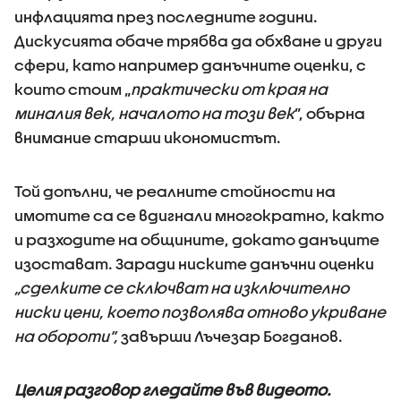
инфлацията през последните години.
Дискусията обаче трябва да обхване и други
сфери, като например данъчните оценки, с
които стоим „
практически от края на
миналия век, началото на този век
”, обърна
внимание старши икономистът.
Той допълни, че реалните стойности на
имотите са се вдигнали многократно, както
и разходите на общините, докато данъците
изостават. Заради ниските данъчни оценки
„сделките се сключват на изключително
ниски цени, което позволява отново укриване
на обороти”,
завърши Лъчезар Богданов.
Целия разговор гледайте във видеото.