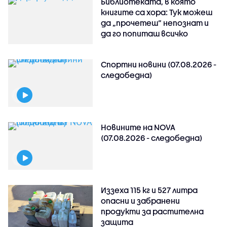
Библиотеката, в която
книгите са хора: Тук можеш
да „прочетеш“ непознат и
да го попиташ всичко
Спортни новини (07.08.2026 -
следобедна)
Новините на NOVA
(07.08.2026 - следобедна)
Иззеха 115 кг и 527 литра
опасни и забранени
продукти за растителна
защита