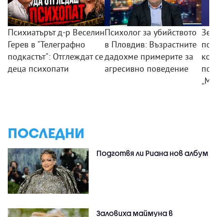
Психиатърът д-р Веселин
Психолог за убийството
Зем
Герев в "Телеграфно
в Пловдив: Възрастните
пои
подкастът": Отглеждат се
дадохме примерите за
ком
деца психопати
агресивно поведение
под
„Мл
ПОСЛЕДНИ
Подготвя ли Риана нов албум
Заловиха маймуна в