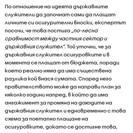
По отношение на идеята държавните
служители да започнат сами да плащат
личните си осигурителни вноски, експертът
посочи, че това постига
„по-лесна
сравнимост между частния сектор и
държавния служител”
. Той уточни, че за
държавния служител осигуровките и в
момента се плащат от бюджета, поради
което реално няма да има съществена
разлика кой внася сумата. Според него
правителството може да направи план за
няколко години напред, в който да има
ангажимент за промяна на доходите на
държавния служител и едновременно с това
схема за поетапно плащане на
осигуровките, докато се достигне това,