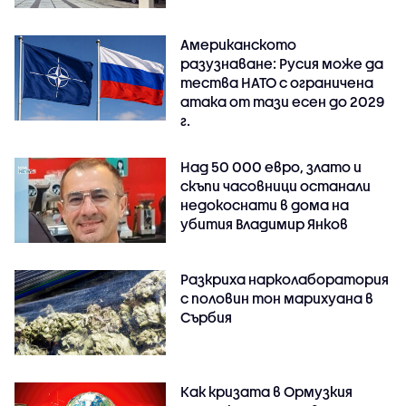
Американското
разузнаване: Русия може да
тества НАТО с ограничена
атака от тази есен до 2029
г.
Над 50 000 евро, злато и
скъпи часовници останали
недокоснати в дома на
убития Владимир Янков
Разкриха нарколаборатория
с половин тон марихуана в
Сърбия
Как кризата в Ормузкия