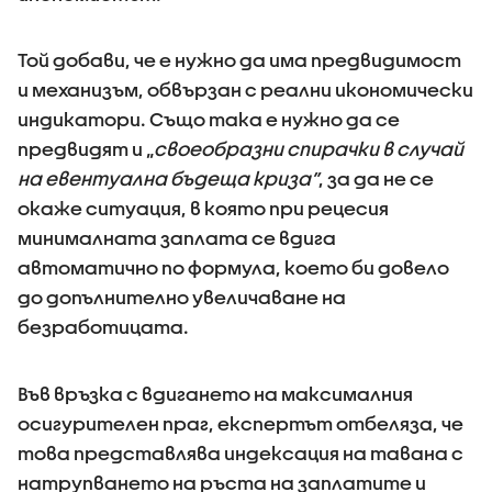
Той добави, че е нужно да има предвидимост
и механизъм, обвързан с реални икономически
индикатори. Също така е нужно да се
предвидят и „
своеобразни спирачки в случай
на евентуална бъдеща криза”
, за да не се
окаже ситуация, в която при рецесия
минималната заплата се вдига
автоматично по формула, което би довело
до допълнително увеличаване на
безработицата.
Във връзка с вдигането на максималния
осигурителен праг, експертът отбеляза, че
това представлява индексация на тавана с
натрупването на ръста на заплатите и