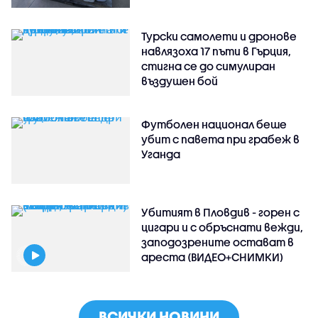
Турски самолети и дронове
навлязоха 17 пъти в Гърция,
стигна се до симулиран
въздушен бой
Футболен национал беше
убит с павета при грабеж в
Уганда
Убитият в Пловдив - горен с
цигари и с обръснати вежди,
заподозрените остават в
ареста (ВИДЕО+СНИМКИ)
ВСИЧКИ НОВИНИ