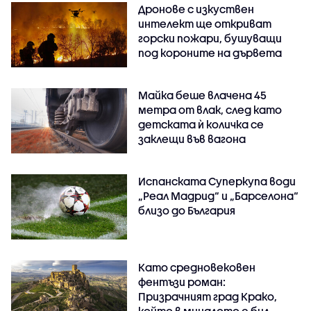
Дронове с изкуствен
интелект ще откриват
горски пожари, бушуващи
под короните на дървета
Майка беше влачена 45
метра от влак, след като
детската ѝ количка се
заклещи във вагона
Испанската Суперкупа води
„Реал Мадрид“ и „Барселона“
близо до България
Като средновековен
фентъзи роман:
Призрачният град Крако,