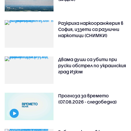
Разкриха наркооранжерия в
София, иззети са различни
наркотици (СНИМКИ)
Двама души са убити при
руски обстрeл по украинския
град Изюм
Прогноза за времето
(07.08.2026 - следобедна)