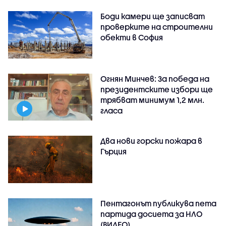
Боди камери ще записват
проверките на строителни
обекти в София
Огнян Минчев: За победа на
президентските избори ще
трябват минимум 1,2 млн.
гласа
Два нови горски пожара в
Гърция
Пентагонът публикува пета
партида досиета за НЛО
(ВИДЕО)