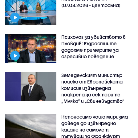
(07.08.2026 - централна)
Психолог за убийството в
Пловдив: Възрастните
дадохме примерите за
агресивно поведение
Земеделският министър
поиска от Европейската
комисия извънредна
подкрепа за секторите
„Мляко“ и „Свиневъдство“
Непоносимо лоша миризма
доведе до извънредно
кацане на самолет,
пътуващ за Франкфурт