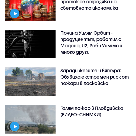
проток се отразява на
световната икономика
Почина Уилям Орбит -
продуцентът, работил с
Мадона, U2, Роби Уилямс и
много други
Заради жегите и вятъра:
Обявиха екстремен риск от
пожари в Хасковско
Голям пожар в Пловдивско
(ВИДЕО+СНИМКИ)