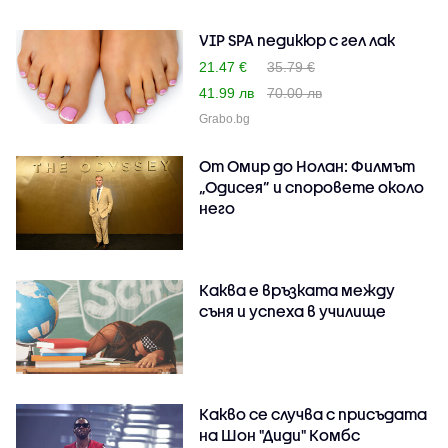
VIP SPA педикюр с гел лак
21.47 €
35.79 €
41.99 лв
70.00 лв
Grabo.bg
От Омир до Нолан: Филмът
„Одисея” и споровете около
него
Каква е връзката между
съня и успеха в училище
Какво се случва с присъдата
на Шон "Диди" Комбс