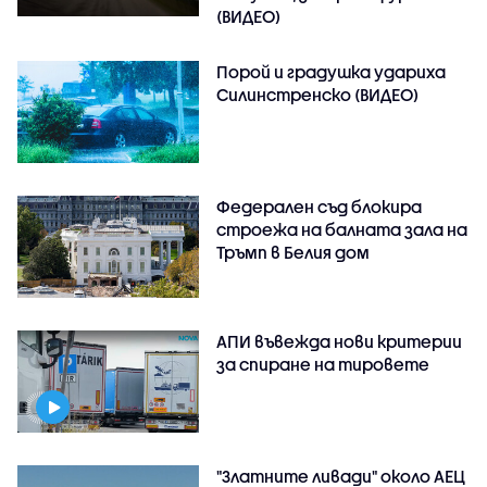
(ВИДЕО)
Порой и градушка удариха
Силинстренско (ВИДЕО)
Федерален съд блокира
строежа на балната зала на
Тръмп в Белия дом
АПИ въвежда нови критерии
за спиране на тировете
"Златните ливади" около АЕЦ