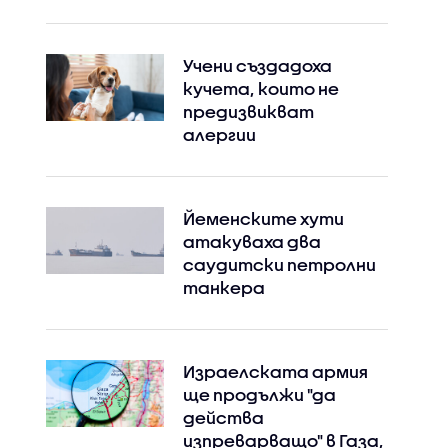
Учени създадоха
кучета, които не
предизвикват
алергии
Йеменските хути
атакуваха два
саудитски петролни
танкера
Израелската армия
ще продължи "да
действа
изпреварващо" в Газа,