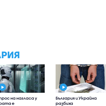
АРИЯ
прос на нагласа у
България и Украйна
рата е
разбиха