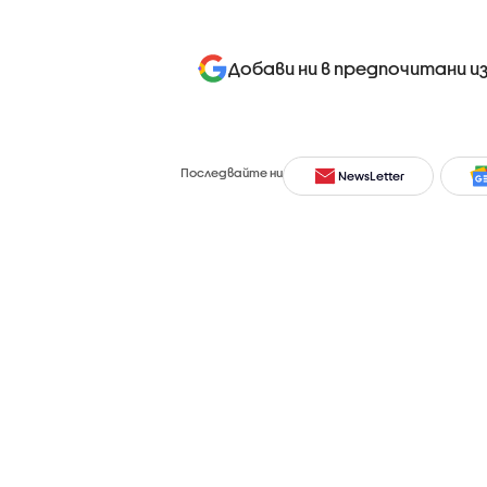
Добави ни в предпочитани и
Последвайте ни
NewsLetter