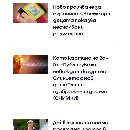
Ново проучване за
екранното време при
децата показва
неочаквани
резултати
Като картина на Ван
Гог: Публикуваха
невиждани кадри на
Слънцето с най-
детайлните
изображения досега
(СНИМКИ)
Дейв Батиста поема
ролята на Кратос в