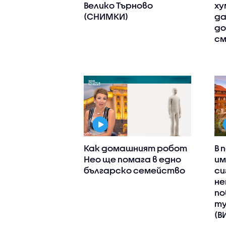
Велико Търново
ху
(СНИМКИ)
да
до
см
Как домашният робот
В 
Нео ще помага в едно
им
българско семейство
си
не
по
ту
(В