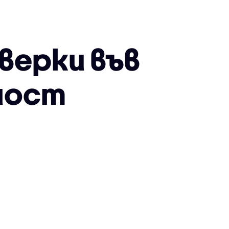
верки във
ност