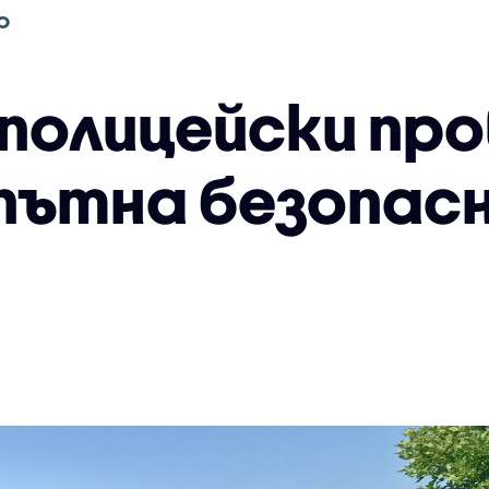
О
 полицейски про
 пътна безопас