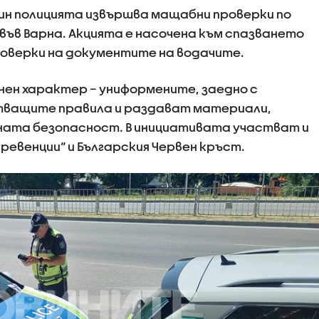
ин полицията извършва мащабни проверки по
ъв Варна. Акцията е насочена към спазването
роверки на документите на водачите.
ен характер – униформените, заедно с
тващите правила и раздават материали,
тната безопасност. В инициативата участват и
ревенции“ и Българския Червен кръст.