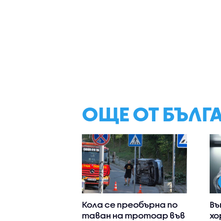
ОЩЕ ОТ БЪЛГ
Кола се преобърна по
Въ
таван на тротоар във
хо