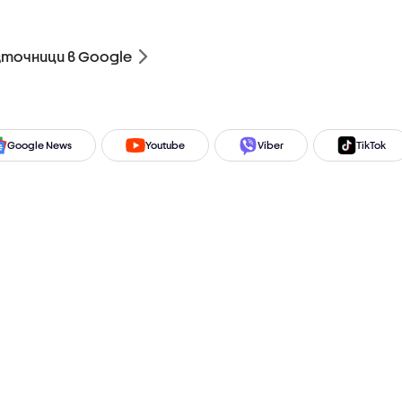
зточници в Google
Google News
Youtube
Viber
TikTok