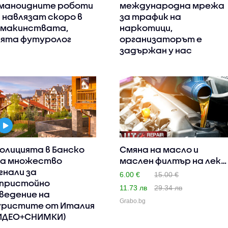
маноидните роботи
международна мрежа
 навлязат скоро в
за трафик на
макинствата,
наркотици,
ята футуролог
организаторът е
задържан у нас
полицията в Банско
Смяна на масло и
а множество
маслен филтър на лек
гнали за
автомо..
6.00 €
15.00 €
пристойно
11.73 лв
29.34 лв
ведение на
Grabo.bg
ристите от Италия
ИДЕО+СНИМКИ)