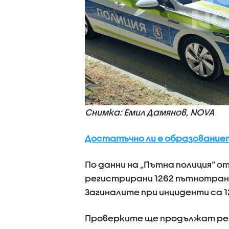
Снимка: Емил Дамянов, NOVA
Достатъчно ли е образованиет
По данни на „Пътна полиция“ о
регистрирани 1262 пътнотран
Загиналите при инциденти са 1
Проверките ще продължат рег