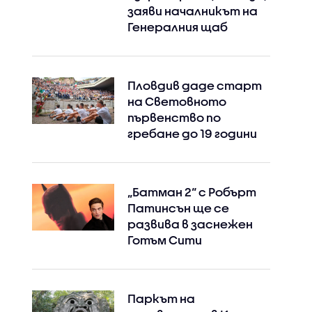
заяви началникът на
Генералния щаб
Пловдив даде старт
на Световното
първенство по
гребане до 19 години
„Батман 2“ с Робърт
Патинсън ще се
развива в заснежен
Готъм Сити
Паркът на