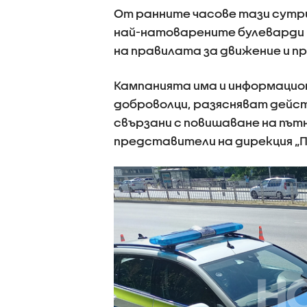
От ранните часове тази сутр
най-натоварените булеварди в
на правилата за движение и п
Кампанията има и информацион
доброволци, разясняват дейс
свързани с повишаване на пъ
представители на дирекция „П