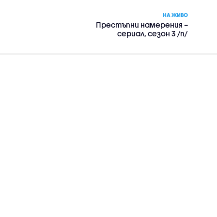
НА ЖИВО
Престъпни намерения –
сериал, сезон 3 /п/