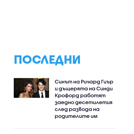
ПОСЛЕДНИ
Синът на Ричард Гиър
и дъщерята на Синди
Крофорд работят
заедно десетилетия
след развода на
родителите им