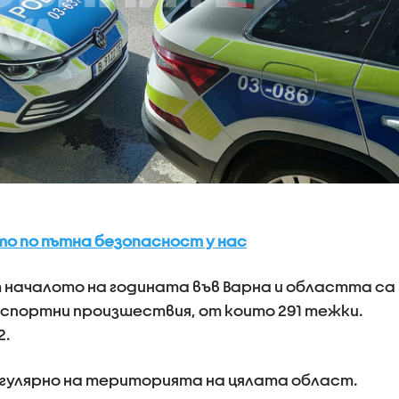
о по пътна безопасност у нас
т началото на годината във Варна и областта са
спортни произшествия, от които 291 тежки.
2.
улярно на територията на цялата област.