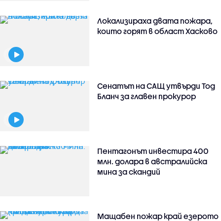
Локализираха двата пожара,
които горят в област Хасково
Сенатът на САЩ утвърди Тод
Бланч за главен прокурор
Пентагонът инвестира 400
млн. долара в австралийска
мина за скандий
Мащабен пожар край езерото