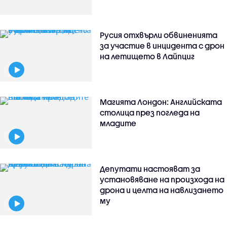
Русия отхвърли обвиненията
за участие в инцидента с дрон
на летището в Лайпциг
Магията Лондон: Английската
столица през погледа на
младите
Депутати настояват за
установяване на произхода на
дрона и целта на навлизането
му