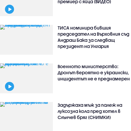
премиер с яйца (ВИДЕО)
ТИСА номинира бившия
председател на Върховния съд
Андраш Бака за следващ
президент на Унгария
Военното министерство:
Дронът вероятно е украински,
инцидентът не е преднамерен
Задържаха мъж за палеж на
луксозна кола пред хотел в
Слънчев бряг (СНИМКИ)