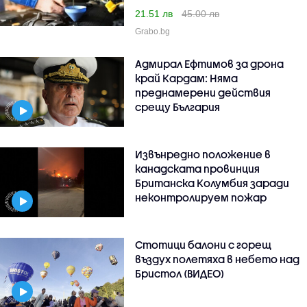
21.51 лв
45.00 лв
Grabo.bg
Адмирал Ефтимов за дрона
край Кардам: Няма
преднамерени действия
срещу България
Извънредно положение в
канадската провинция
Британска Колумбия заради
неконтролируем пожар
Стотици балони с горещ
въздух полетяха в небето над
Бристол (ВИДЕО)