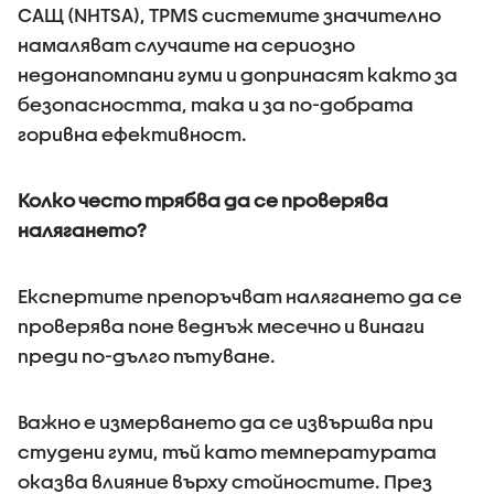
САЩ (NHTSA), TPMS системите значително
намаляват случаите на сериозно
недонапомпани гуми и допринасят както за
безопасността, така и за по-добрата
горивна ефективност.
Колко често трябва да се проверява
налягането?
Експертите препоръчват налягането да се
проверява поне веднъж месечно и винаги
преди по-дълго пътуване.
Важно е измерването да се извършва при
студени гуми, тъй като температурата
оказва влияние върху стойностите. През