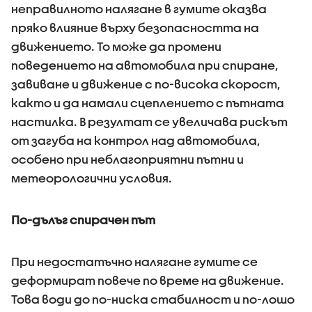
неправилното налягане в гумите оказва
пряко влияние върху безопасността на
движението. То може да промени
поведението на автомобила при спиране,
завиване и движение с по-висока скорост,
както и да намали сцеплението с пътната
настилка. В резултат се увеличава рискът
от загуба на контрол над автомобила,
особено при неблагоприятни пътни и
метеорологични условия.
По-дълъг спирачен път
При недостатъчно налягане гумите се
деформират повече по време на движение.
Това води до по-ниска стабилност и по-лошо