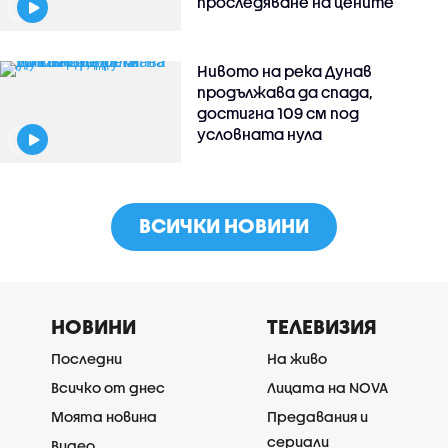
проследяване на цените
Нивото на река Дунав
продължава да спада,
достигна 109 см под
условната нула
ВСИЧКИ НОВИНИ
НОВИНИ
ТЕЛЕВИЗИЯ
Последни
На живо
Всичко от днес
Лицата на NOVA
Моята новина
Предавания и
сериали
Видео