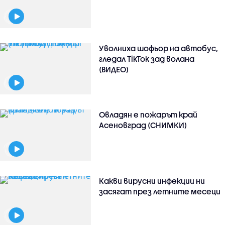
Уволниха шофьор на автобус,
гледал TikTok зад волана
(ВИДЕО)
Овладян е пожарът край
Асеновград (СНИМКИ)
Какви вирусни инфекции ни
засягат през летните месеци