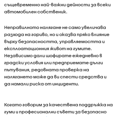
същевременно най-важни дейности за всеки
автомобилен собственик.
Неправилното налягане не само увеличава
разхода на гориво, но и оказва пряко влияние
върху безопасността, управляемостта и
експлоатационния живот на гумите.
Независимо дали шофирате ежедневно в
градски условия или предприемате дълги
пътувания, редовната проверка на
налягането може да ви спести средства и
да намали риска от инциденти.
Когато говорим за качествена поддръжка на
гуми и професионални съвети за безопасно