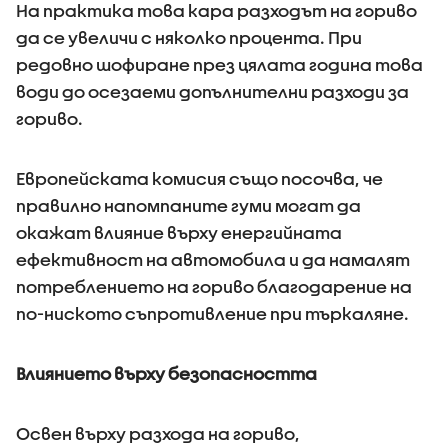
На практика това кара разходът на гориво
да се увеличи с няколко процента. При
редовно шофиране през цялата година това
води до осезаеми допълнителни разходи за
гориво.
Европейската комисия също посочва, че
правилно напомпаните гуми могат да
окажат влияние върху енергийната
ефективност на автомобила и да намалят
потреблението на гориво благодарение на
по-ниското съпротивление при търкаляне.
Влиянието върху безопасността
Освен върху разхода на гориво,