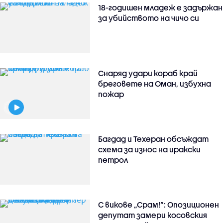
18-годишен младеж е задържан
за убийството на чичо си
Снаряд удари кораб край
бреговете на Оман, избухна
пожар
Багдад и Техеран обсъждат
схема за износ на иракски
петрол
С викове „Срам!“: Опозиционен
депутат замери косовския