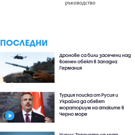
ръководство
ПОСЛЕДНИ
Дронове са били засечени над
военен обект в Западна
Германия
Турция поиска от Русия и
Украйна да обявят
мораториум на атаките в
Черно море
Учени: Топенето на леда