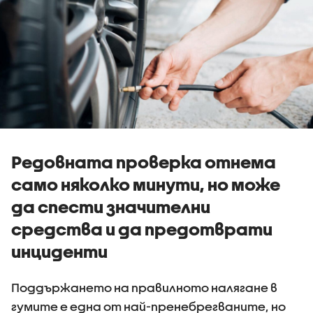
Редовната проверка отнема
само няколко минути, но може
да спести значителни
средства и да предотврати
инциденти
Поддържането на правилното налягане в
гумите е една от най-пренебрегваните, но