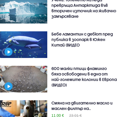
превръща Антарктида във
вторичен източник на живачно
замърсяване
Бебе ламантин с дебют пред
публика в зоопарк в Южен
Китай (ВИДЕО
600 малки птици фламинго
бяха освободени в една от
най-големите колонии в Европа
(ВИДЕО)
Смяна на двигателно масло и
маслен филтър на..
11.00 €
23.01 €