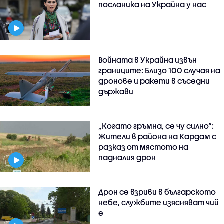
посланика на Украйна у нас
Войната в Украйна извън
границите: Близо 100 случая на
дронове и ракети в съседни
държави
„Когато гръмна, се чу силно“:
Жители в района на Кардам с
разказ от мястото на
падналия дрон
Дрон се взриви в българското
небе, службите изясняват чий
е