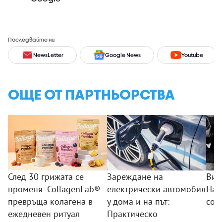
Последвайте ни
NewsLetter
Google News
Youtube
ОЩЕ ОТ ПАРТНЬОРСТВА
След 30 грижата се
Зареждане на
Вид
променя: CollagenLab®
електрически автомобил
Най
превръща колагена в
у дома и на път:
сор
ежедневен ритуал
Практическо