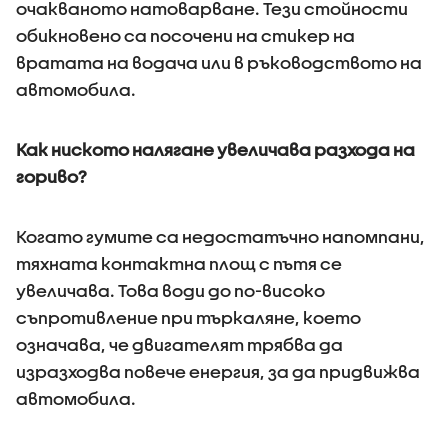
очакваното натоварване. Тези стойности
обикновено са посочени на стикер на
вратата на водача или в ръководството на
автомобила.
Как ниското налягане увеличава разхода на
гориво?
Когато гумите са недостатъчно напомпани,
тяхната контактна площ с пътя се
увеличава. Това води до по-високо
съпротивление при търкаляне, което
означава, че двигателят трябва да
изразходва повече енергия, за да придвижва
автомобила.