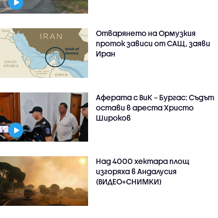
Отварянето на Ормузкия
проток зависи от САЩ, заяви
Иран
Аферата с ВиК – Бургас: Съдът
остави в ареста Христо
Широков
Над 4000 хектара площ
изгоряха в Андалусия
(ВИДЕО+СНИМКИ)