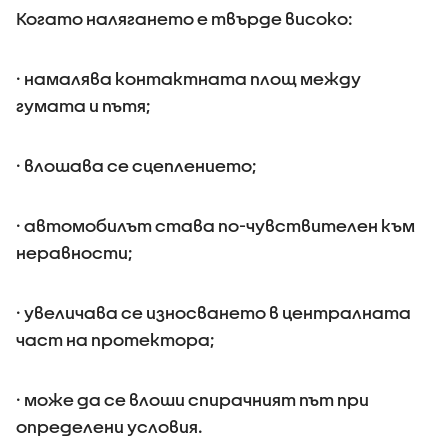
Когато налягането е твърде високо:
· намалява контактната площ между
гумата и пътя;
· влошава се сцеплението;
· автомобилът става по-чувствителен към
неравности;
· увеличава се износването в централната
част на протектора;
· може да се влоши спирачният път при
определени условия.