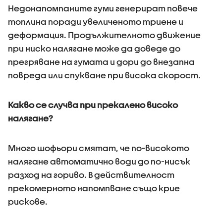
Недонапомпаните гуми генерират повече
топлина поради увеличеното триене и
деформация. Продължителното движение
при ниско налягане може да доведе до
прегряване на гумата и дори до внезапна
повреда или спукване при висока скорост.
Какво се случва при прекалено високо
налягане?
Много шофьори смятат, че по-високото
налягане автоматично води до по-нисък
разход на гориво. В действителност
прекомерното напомпване също крие
рискове.