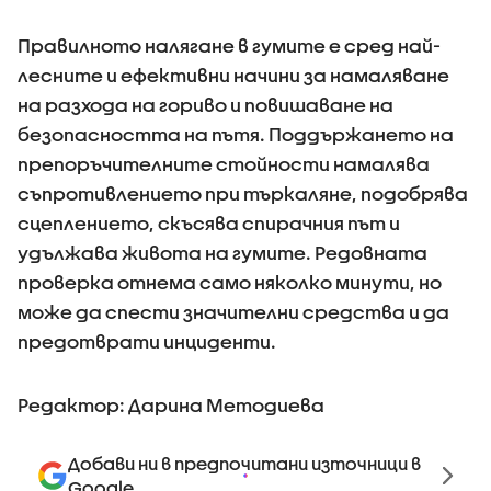
Правилното налягане в гумите е сред най-
лесните и ефективни начини за намаляване
на разхода на гориво и повишаване на
безопасността на пътя. Поддържането на
препоръчителните стойности намалява
съпротивлението при търкаляне, подобрява
сцеплението, скъсява спирачния път и
удължава живота на гумите. Редовната
проверка отнема само няколко минути, но
може да спести значителни средства и да
предотврати инциденти.
Редактор: Дарина Методиева
Добави ни в предпочитани източници в
Google