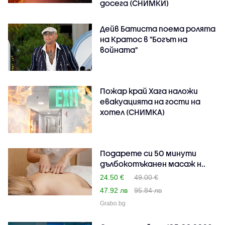
досега (СНИМКИ)
Дейв Батиста поема ролята
на Кратос в "Богът на
войната"
Пожар край Хага наложи
евакуацията на гости на
хотел (СНИМКА)
Подарете си 50 минути
дълбокотъканен масаж н..
24.50 €
49.00 €
47.92 лв
95.84 лв
Grabo.bg