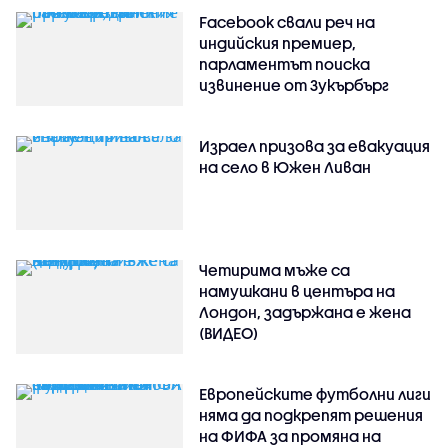
Facebook свали реч на
индийския премиер,
парламентът поиска
извинение от Зукърбърг
Израел призова за евакуация
на село в Южен Ливан
Четирима мъже са
намушкани в центъра на
Лондон, задържана е жена
(ВИДЕО)
Европейските футболни лиги
няма да подкрепят решения
на ФИФА за промяна на