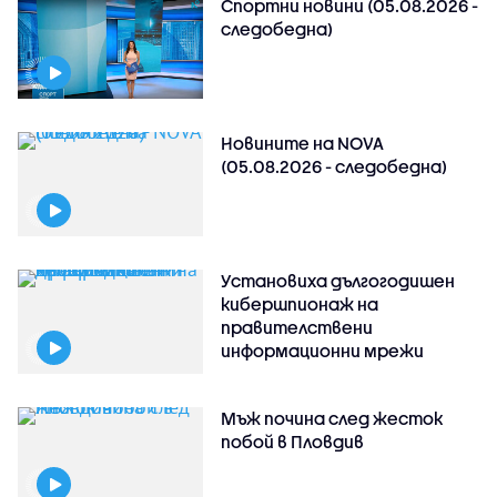
Спортни новини (05.08.2026 -
следобедна)
Новините на NOVA
(05.08.2026 - следобедна)
Установиха дългогодишен
кибершпионаж на
правителствени
информационни мрежи
Мъж почина след жесток
побой в Пловдив