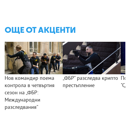
ОЩЕ ОТ АКЦЕНТИ
Нов командир поема
„ФБР“ разследва крипто
Поб
контрола в четвъртия
престъпление
"Сд
сезон на „ФБР:
Международни
разследвания“