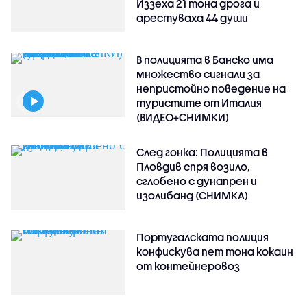
Иззеха 21 тона дрога и
арестуваха 44 души
В полицията в Банско има
множество сигнали за
непристойно поведение на
туристите от Италия
(ВИДЕО+СНИМКИ)
След гонка: Полицията в
Пловдив спря возило,
сглобено с дунапрен и
изолибанд (СНИМКА)
Португалската полиция
конфискува пет тона кокаин
от контейнеровоз