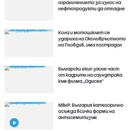
ограничението за износ на
нефтопродукти да отпадне
Кола и мотоциклет се
удариха на Околовръстното
на Пловдив, има пострадал
Български екип засне част
от кадрите на саундтрака
към филма „Одисея“
МВнР: България категорично
осъжда всички форми на
антисемитизъм