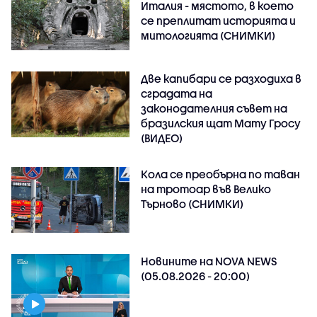
Италия - мястото, в което
се преплитат историята и
митологията (СНИМКИ)
Две капибари се разходиха в
сградата на
законодателния съвет на
бразилския щат Мату Гросу
(ВИДЕО)
Кола се преобърна по таван
на тротоар във Велико
Търново (СНИМКИ)
Новините на NOVA NEWS
(05.08.2026 - 20:00)