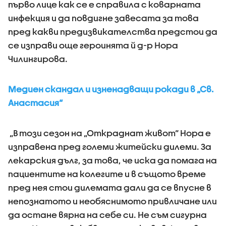
първо лице как се е справила с коварната
инфекция и да повдигне завесата за това
пред какви предизвикателства предстои да
се изправи още героинята й д-р Нора
Чилингирова.
Медиен скандал и изненадващи рокади в „Св.
Анастасия“
„В този сезон на „Откраднат живот“ Нора е
изправена пред големи житейски дилеми. За
лекарския дълг, за това, че иска да помага на
пациентите на колегите и в същото време
пред нея стои дилемата дали да се впусне в
непознатото и необяснимото привличане или
да остане вярна на себе си. Не съм сигурна