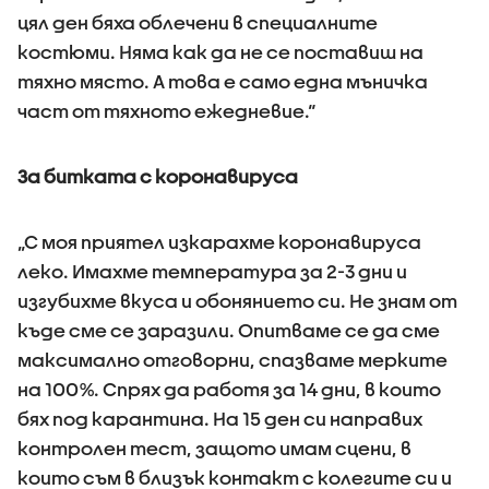
цял ден бяха облечени в специалните
костюми. Няма как да не се поставиш на
тяхно място. А това е само една мъничка
част от тяхното ежедневие.“
За битката с коронавируса
„С моя приятел изкарахме коронавируса
леко. Имахме температура за 2-3 дни и
изгубихме вкуса и обонянието си. Не знам от
къде сме се заразили. Опитваме се да сме
максимално отговорни, спазваме мерките
на 100%. Спрях да работя за 14 дни, в които
бях под карантина. На 15 ден си направих
контролен тест, защото имам сцени, в
които съм в близък контакт с колегите си и