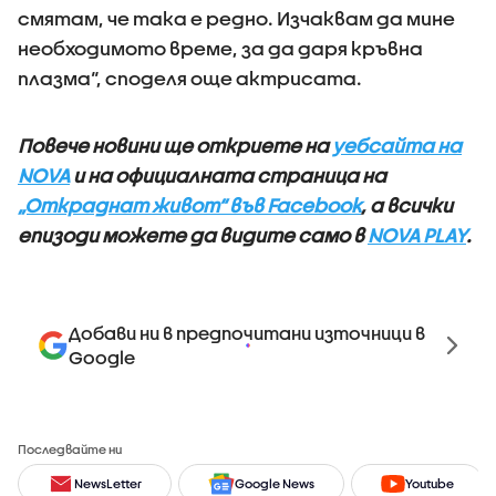
смятам, че така е редно. Изчаквам да мине
необходимото време, за да даря кръвна
плазма“, споделя още актрисата.
Повече новини ще откриете на
уебсайта на
NOVA
и на официалната страница на
„Откраднат живот“ във Facebook
, а всички
епизоди можете да видите само в
NOVA PLAY
.
Добави ни в предпочитани източници в
Google
Последвайте ни
NewsLetter
Google News
Youtube