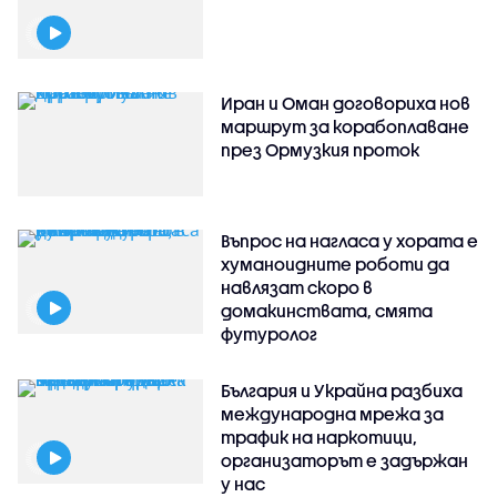
Иран и Оман договориха нов
маршрут за корабоплаване
през Ормузкия проток
Въпрос на нагласа у хората е
хуманоидните роботи да
навлязат скоро в
домакинствата, смята
футуролог
България и Украйна разбиха
международна мрежа за
трафик на наркотици,
организаторът е задържан
у нас