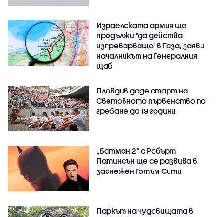
Израелската армия ще
продължи "да действа
изпреварващо" в Газа, заяви
началникът на Генералния
щаб
Пловдив даде старт на
Световното първенство по
гребане до 19 години
„Батман 2“ с Робърт
Патинсън ще се развива в
заснежен Готъм Сити
Паркът на чудовищата в