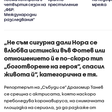
четвъртия сезон на
престъпление
мрежа
„ФБР:
Международни
разследвания“
„Не съм сигурна дали Нора се
влюбва истински във Фотев или
отношението й е по-скоро тип
„боготворене на героя“, спасил
живота й“, категорична е тя.
Репортерът на „Събуди се“ Драгомир Танев
се срещна с актрисата, която наскоро
преболедува коронавируса, на снимачната
площадка на сериала, за да разкаже от