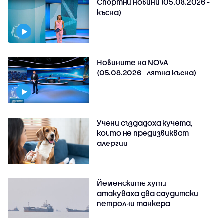
Спортни новини (05.08.2026 -
късна)
Новините на NOVA
(05.08.2026 - лятна късна)
Учени създадоха кучета,
които не предизвикват
алергии
Йеменските хути
атакуваха два саудитски
петролни танкера