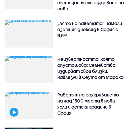
състезания или създаване на
нови
„Лято на паветата“ намали
азотния диоксид в София с
6,6%
Неизвестността, която
опустошава: Семейства
издирват свои близки,
навлезли в Сеута от Мароко
Работят по разкриването
на над 1500 места в нови
ясли и детски градини в
София