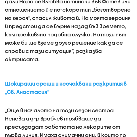
дали Нора се влюбва истински във Фотев или
отношението й е по-скоро тип „боготворене
на героя“, спасил живота й. На моята героиня
й предстои да се върне назад във времето,
към преживяна подобна случка. Но този път
може би ще вземе друго решение как да се
справи с тази ситуация“, разказва
актрисата.
Шокиращи срещи и неочаквани разкрития в
„Св. Анастасия“
„Още в началото на този сезон сестра
Ненева и д-р Врабчев трябваше да
пресъздадат работата на лекарите от
първа линия. Имаха снимачни дни, в които по