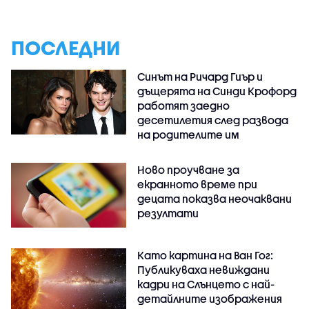
ПОСЛЕДНИ
Синът на Ричард Гиър и
дъщерята на Синди Крофорд
работят заедно
десетилетия след развода
на родителите им
Ново проучване за
екранното време при
децата показва неочаквани
резултати
Като картина на Ван Гог:
Публикуваха невиждани
кадри на Слънцето с най-
детайлните изображения