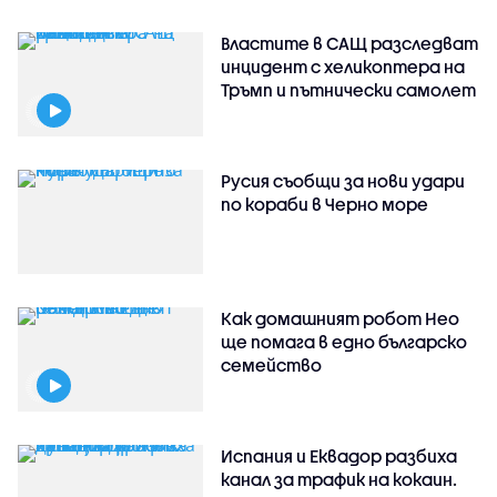
Властите в САЩ разследват
инцидент с хеликоптера на
Тръмп и пътнически самолет
Русия съобщи за нови удари
по кораби в Черно море
Как домашният робот Нео
ще помага в едно българско
семейство
Испания и Еквадор разбиха
канал за трафик на кокаин.