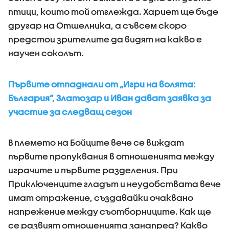
птици, които той отглежда. Хариет ще бъде
другар на Отшелника, а съвсем скоро
предстои зрителите да видят на какво е
научен соколът.
Първите отпаднали от „Игри на волята:
България“, Златозар и Иван дават заявка за
участие за следващ сезон
В племето на Бойците вече се виждат
първите пропуквания в отношенията между
играчите и първите разделения. При
Приключенците гладът и неудобствата вече
имат отражение, създавайки очаквано
напрежение между съотборниците. Как ще
се развият отношенията занапред? Какво