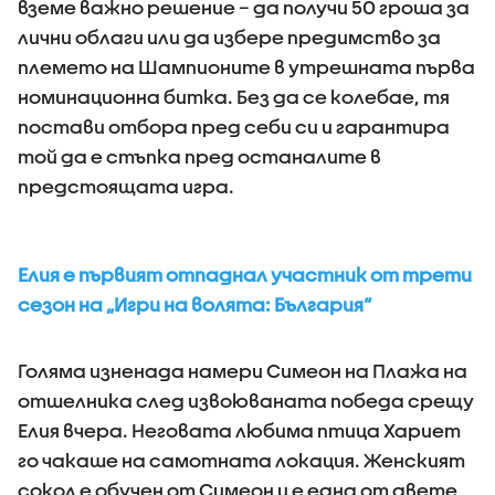
вземе важно решение – да получи 50 гроша за
лични облаги или да избере предимство за
племето на Шампионите в утрешната първа
номинационна битка. Без да се колебае, тя
постави отбора пред себи си и гарантира
той да е стъпка пред останалите в
предстоящата игра.
Елия е първият отпаднал участник от трети
сезон на „Игри на волята: България“
Голяма изненада намери Симеон на Плажа на
отшелника след извоюваната победа срещу
Елия вчера. Неговата любима птица Хариет
го чакаше на самотната локация. Женският
сокол е обучен от Симеон и е една от двете