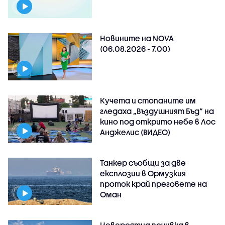
Новините на NOVA
(06.08.2026 - 7.00)
Кучета и стопаните им
гледаха „Въздушният Бъд“ на
кино под открито небе в Лос
Анджелис (ВИДЕО)
Танкер съобщи за две
експлозии в Ормузкия
проток край преговете на
Оман
Невероятна почивка в