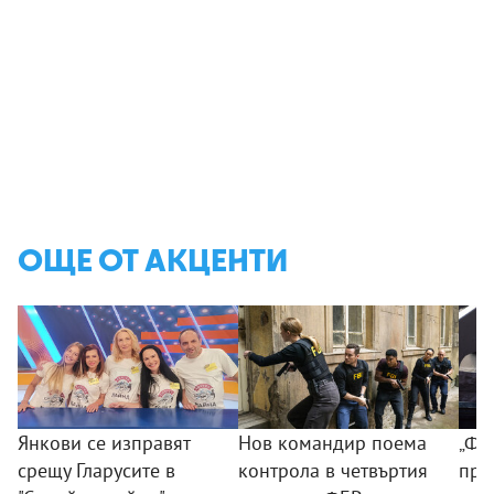
ОЩЕ ОТ АКЦЕНТИ
Янкови се изправят
Нов командир поема
„ФБ
срещу Гларусите в
контрола в четвъртия
пре