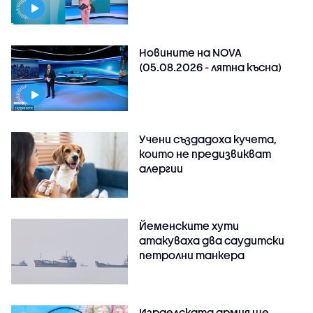
Новините на NOVA
(05.08.2026 - лятна късна)
Учени създадоха кучета,
които не предизвикват
алергии
Йеменските хути
атакуваха два саудитски
петролни танкера
Израелската армия ще