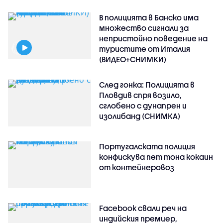
В полицията в Банско има
множество сигнали за
непристойно поведение на
туристите от Италия
(ВИДЕО+СНИМКИ)
След гонка: Полицията в
Пловдив спря возило,
сглобено с дунапрен и
изолибанд (СНИМКА)
Португалската полиция
конфискува пет тона кокаин
от контейнеровоз
Facebook свали реч на
индийския премиер,