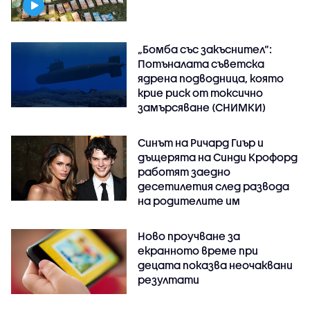
„Бомба със закъснител“:
Потъналата съветска
ядрена подводница, която
крие риск от токсично
замърсяване (СНИМКИ)
Синът на Ричард Гиър и
дъщерята на Синди Крофорд
работят заедно
десетилетия след развода
на родителите им
Ново проучване за
екранното време при
децата показва неочаквани
резултати