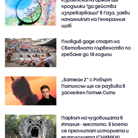
продължи "да действа
изпреварващо" в Газа, заяви
началникът на Генералния
щаб
Пловдив даде старт на
Световното първенство по
гребане до 19 години
„Батман 2“ с Робърт
Патинсън ще се развива в
заснежен Готъм Сити
Паркът на чудовищата в
Италия - мястото, в което
се преплитат историята и
митологията (СНИМКИ)