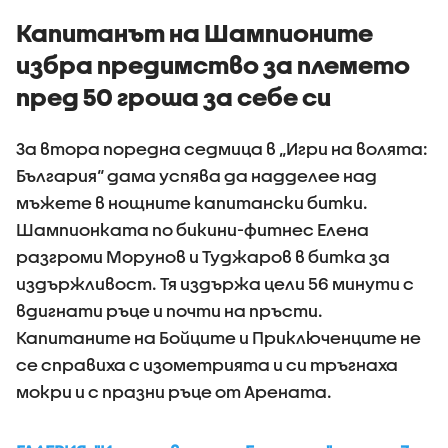
Капитанът на Шампионите
избра предимство за племето
пред 50 гроша за себе си
За втора поредна седмица в „Игри на волята:
България“ дама успява да надделее над
мъжете в нощните капитански битки.
Шампионката по бикини-фитнес Елена
разгроми Морунов и Туджаров в битка за
издържливост. Тя издържа цели 56 минути с
вдигнати ръце и почти на пръсти.
Капитаните на Бойците и Приключенците не
се справиха с изометрията и си тръгнаха
мокри и с празни ръце от Арената.