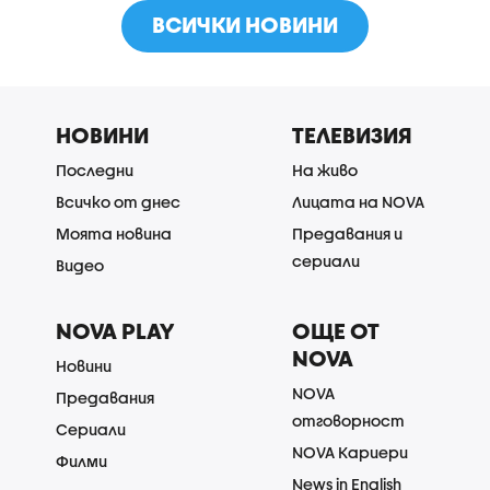
ВСИЧКИ НОВИНИ
НОВИНИ
ТЕЛЕВИЗИЯ
Последни
На живо
Всичко от днес
Лицата на NOVA
Моята новина
Предавания и
сериали
Видео
NOVA PLAY
ОЩЕ ОТ
NOVA
Новини
NOVA
Предавания
отговорност
Сериали
NOVA Кариери
Филми
News in English