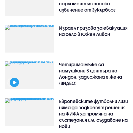
парламентът поиска
извинение от Зукърбърг
Израел призова за евакуация
на село в Южен Ливан
Четирима мъже са
намушкани в центъра на
Лондон, задържана е жена
(ВИДЕО)
Европейските футболни лиги
няма да подкрепят решения
на ФИФА за промяна на
състезания или създаване на
нови