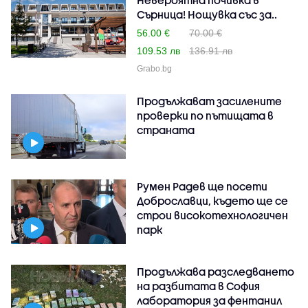
Сърница! Нощувка със за..
56.00 €
70.00 €
109.53 лв
136.91 лв
Grabo.bg
Продължават засилените
проверки по пътищата в
страната
Румен Радев ще посети
Доброславци, където ще се
строи високотехнологичен
парк
Продължава разследването
на разбитата в София
лаборатория за фентанил