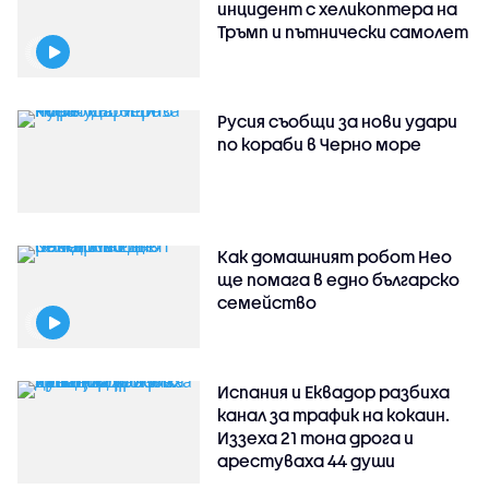
инцидент с хеликоптера на
Тръмп и пътнически самолет
Русия съобщи за нови удари
по кораби в Черно море
Как домашният робот Нео
ще помага в едно българско
семейство
Испания и Еквадор разбиха
канал за трафик на кокаин.
Иззеха 21 тона дрога и
арестуваха 44 души