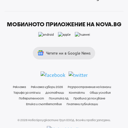
МОБИЛНОТО ПРИЛОЖЕНИЕ НА NOVA.BG
Четете ни в Google News
Реклама
Реклама избори 2026
Разпространение на канали
Тарифа за откъси
Доставчици
Контакти
Общи условия
Поверителност
Политика ЛД
Правила за ползване
Етика и съответствие
Платени публикации
© 2026 Нова Броудкастинг Груп ЕООД. Всички права запазени.