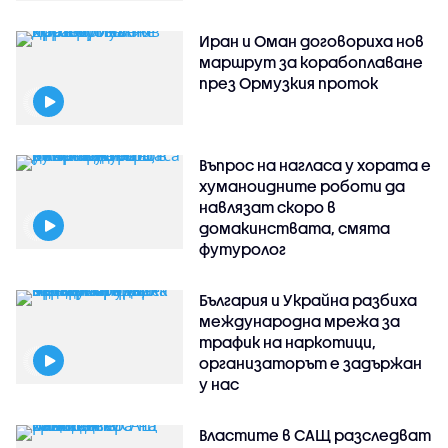
Иран и Оман договориха нов
маршрут за корабоплаване
през Ормузкия проток
Въпрос на нагласа у хората е
хуманоидните роботи да
навлязат скоро в
домакинствата, смята
футуролог
България и Украйна разбиха
международна мрежа за
трафик на наркотици,
организаторът е задържан
у нас
Властите в САЩ разследват