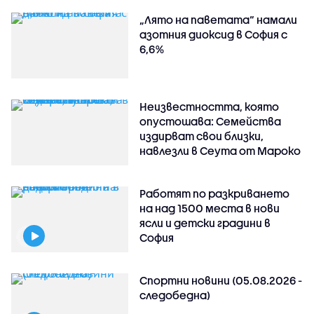
„Лято на паветата“ намали
азотния диоксид в София с
6,6%
Неизвестността, която
опустошава: Семейства
издирват свои близки,
навлезли в Сеута от Мароко
Работят по разкриването
на над 1500 места в нови
ясли и детски градини в
София
Спортни новини (05.08.2026 -
следобедна)