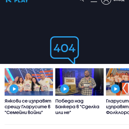
Янкови се изправят
Победа над
Гларусит
срещу Гларусите в
Банкера в "Сделка
изправят
"Семейни войни"
или не"
Фолклоро
"Семейни 