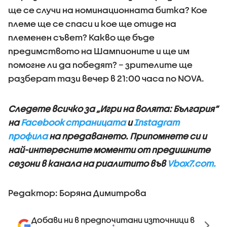
ще се случи на номинационната битка? Кое
племе ще се спаси и кое ще отиде на
племенен съвет? Какво ще бъде
предимството на Шампионите и ще им
помогне ли да победят? – зрителите ще
разберат тази вечер в 21:00 часа по NOVA.
Следете всичко за „Игри на волята: България“
на
Facebook страницата
и
Instagram
профила
на предаването.
Припомнете си и
най-интересните моменти от предишните
сезони в канала на риалитито във
Vbox7.com.
Редактор: Боряна Димитрова
Добави ни в предпочитани източници в