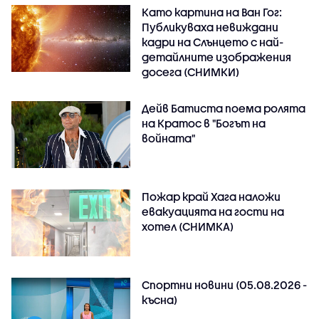
Като картина на Ван Гог:
Публикуваха невиждани
кадри на Слънцето с най-
детайлните изображения
досега (СНИМКИ)
Дейв Батиста поема ролята
на Кратос в "Богът на
войната"
Пожар край Хага наложи
евакуацията на гости на
хотел (СНИМКА)
Спортни новини (05.08.2026 -
късна)