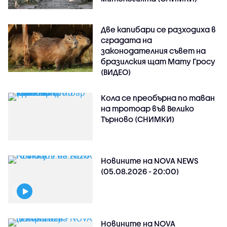
Две капибари се разходиха в
сградата на
законодателния съвет на
бразилския щат Мату Гросу
(ВИДЕО)
Кола се преобърна по таван
на тротоар във Велико
Търново (СНИМКИ)
Новините на NOVA NEWS
(05.08.2026 - 20:00)
Новините на NOVA