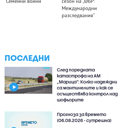
"Семейни войни"
сезон на „ФБР:
Международни
разследвания“
ПОСЛЕДНИ
След поредната
катастрофа на АМ
„Марица”: Колко надеждни
са мантинелите и как се
осъществява контрол над
шофьорите
Прогноза за времето
(06.08.2026 - сутрешна)