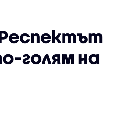
: Респектът
по-голям на