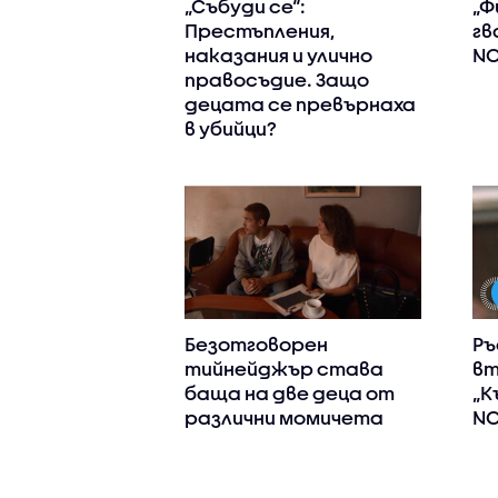
„Събуди се“:
„Ф
Престъпления,
гв
наказания и улично
NO
правосъдие. Защо
децата се превърнаха
в убийци?
Безотговорен
Ръ
тийнейджър става
вт
баща на две деца от
„К
различни момичета
N