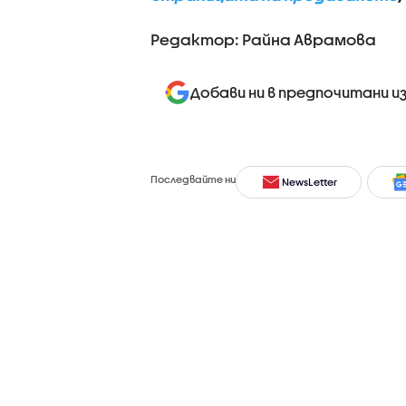
Редактор: Райна Аврамова
Добави ни в предпочитани и
Последвайте ни
NewsLetter