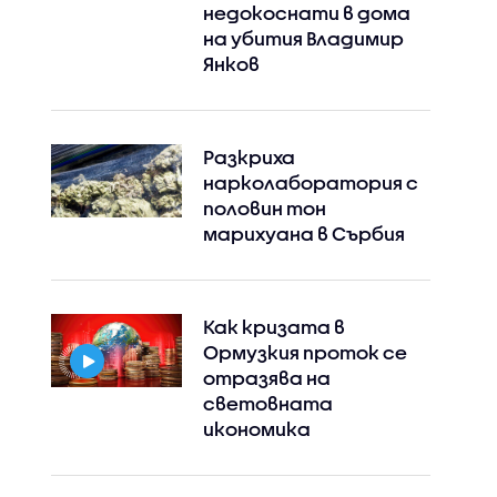
недокоснати в дома
на убития Владимир
Янков
Разкриха
нарколаборатория с
половин тон
марихуана в Сърбия
Как кризата в
Ормузкия проток се
отразява на
световната
икономика