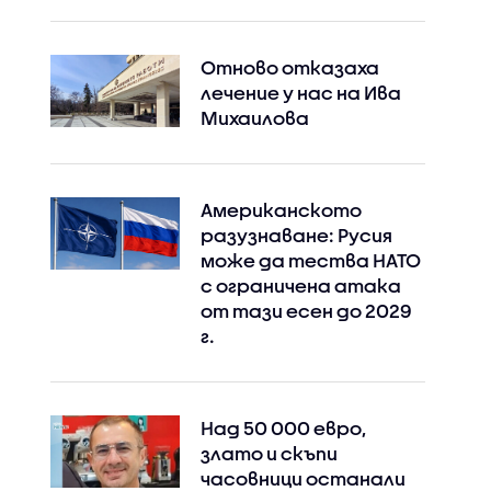
Отново отказаха
лечение у нас на Ива
Михаилова
Американското
Instagram
Facebook
разузнаване: Русия
може да тества НАТО
с ограничена атака
от тази есен до 2029
г.
Над 50 000 евро,
злато и скъпи
часовници останали