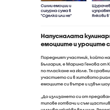
да над Банкера в
Силни емоции и
Щурачев
лка или не"
сигурна сума в
изправя
"Сделка или не"
Янкови в
войни"
Напусналата кулинар
емоциите и уроците 
Поредният участник, който нап
България, е Марина Генова от
по тласкане на гюле. Тя сравн
участието си в хитовото риали
емоциите си вътре и извън шо
„До излизането си от предаван
типове готвачи и съм щастлива
излъчва някакво величие. Респе