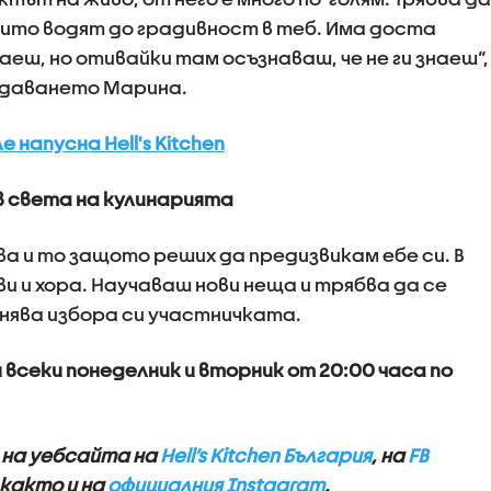
ито водят до градивност в теб. Има доста
наеш, но отивайки там осъзнаваш, че не ги знаеш“,
редаването Марина.
напусна Hell's Kitchen
в света на кулинарията
а и то защото реших да предизвикам ебе си. В
и и хора. Научаваш нови неща и трябва да се
нява избора си участничката.
ия всеки понеделник и вторник от 20:00 часа по
 на уебсайта на
Hell’s Kitchen България
, на
FB
 както и на
официалния Instagram
.