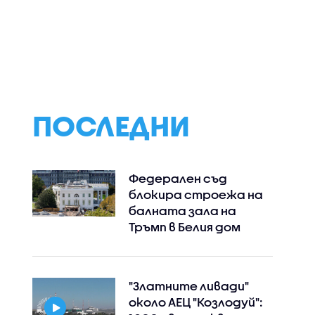
 спомени
Янкови се изправят
Четиристепенн
на
срещу Гларусите в
италианско мен
делка или
"Семейни войни"
Антоан Петров
в „Черешката н
тортата“
ПОСЛЕДНИ
Федерален съд
блокира строежа на
балната зала на
Тръмп в Белия дом
"Златните ливади"
около АЕЦ "Козлодуй":