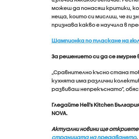
можеш да понасяш критики, ко
неща, които си мислиш, че ги з
признава какво е научила в п
Шампионка по тласкане на гюле 
За решението си да се гмурне 
„Сравнително късно стана тов
кухнята има различни колектив
развиваш непрекъснато“, обяс
Гледайте Hell’s Kitchen Българ
NOVA.
Актуални новини ще откриете
страницата на предаването
,