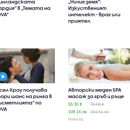
инландската
„Ничия земя“:
ардия“ в „Темата на
Изкуственият
VA”
интелект - враг или
приятел
сел Кроу получава
Авторски меден SPA
ори шанс на ринга в
масаж за гръб и ръце
ъсметлията“ по
55.30 €
79.00 €
OVA
108.16 лв
154.51 лв
Grabo.bg