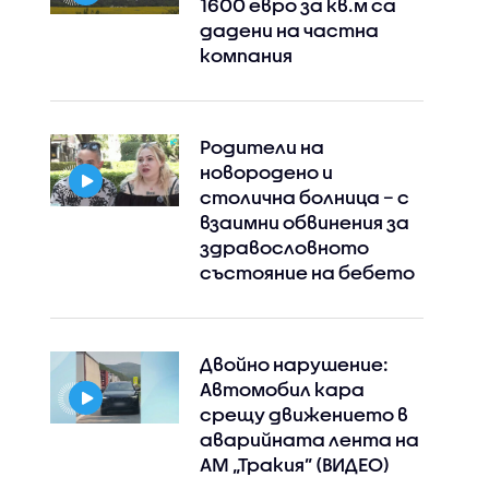
1600 евро за кв.м са
дадени на частна
компания
Родители на
новородено и
столична болница – с
взаимни обвинения за
здравословното
състояние на бебето
Двойно нарушение:
Автомобил кара
срещу движението в
аварийната лента на
АМ „Тракия” (ВИДЕО)