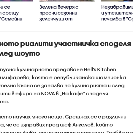
и се
Зелена вечеря с
Незабравими
т срещу
пресни сезонни
и утешител
 "Семейни
зеленчуци от
печалба в "С
Станимир Гъмов в
не"
„Черешката на
тортата“
ното риалити участничка споделя
след шоуто
усна кулинарното предаване Hell’s Kitchen
 Килифарево, която е републиканска шампионка
ително късно се запалва по кулинарията и след
ти в ефира на NOVA в „На кафе“ споделя
уто.
ето научих много неща. Срещнах се с различни
, че се изправих пред шеф Ангелов, който
ктът на живо, от него е много по-голям. Трябва да