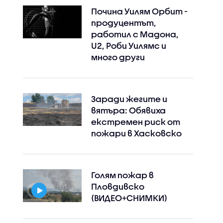
Почина Уилям Орбит -
продуцентът,
работил с Мадона,
U2, Роби Уилямс и
много други
Заради жегите и
вятъра: Обявиха
екстремен риск от
пожари в Хасковско
Голям пожар в
Пловдивско
(ВИДЕО+СНИМКИ)