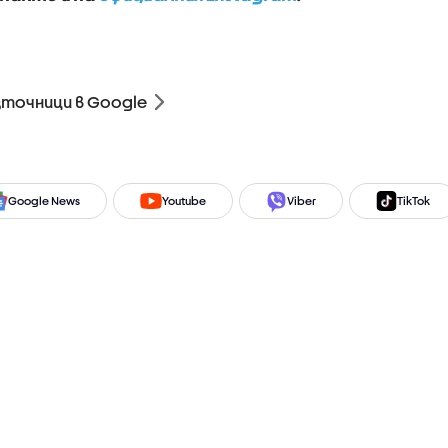
зточници в Google
Google News
Youtube
Viber
TikTok