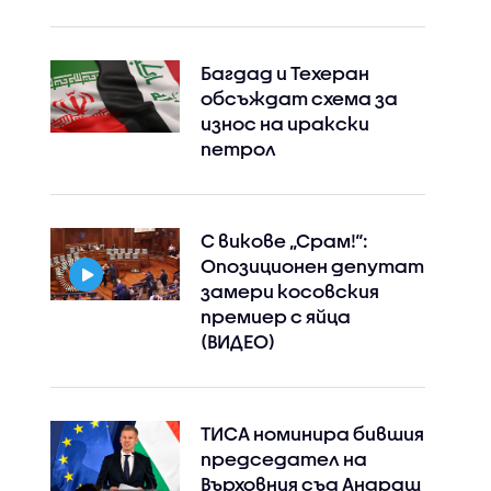
Багдад и Техеран
обсъждат схема за
износ на иракски
петрол
С викове „Срам!“:
Опозиционен депутат
замери косовския
премиер с яйца
(ВИДЕО)
ТИСА номинира бившия
председател на
Върховния съд Андраш