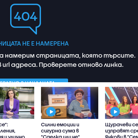
се“:
Силни емоции и
Щурачеви с
ления,
сигурна сума в
изправят с
я и улично
"Сделка или не"
Янкови в "Се