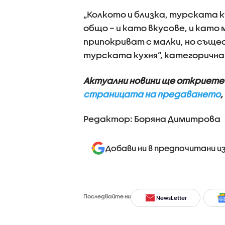
„Колкото и близка, турската к
общо – и като вкусове, и като
припокриват с малки, но съще
турската кухня“, категорична 
Актуални новини ще откриете
страницата на предаването
,
Редактор: Боряна Димитрова
Добави ни в предпочитани и
Последвайте ни
NewsLetter