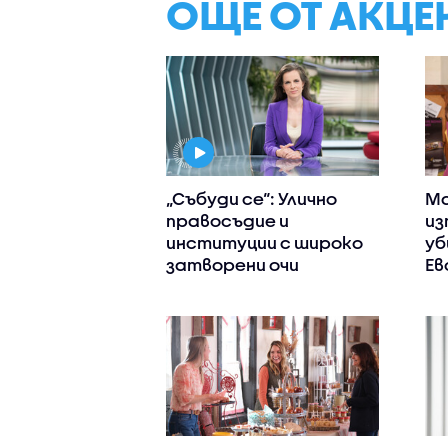
ОЩЕ ОТ АКЦЕ
„Събуди се“: Улично
Ма
правосъдие и
из
институции с широко
уб
затворени очи
Ев