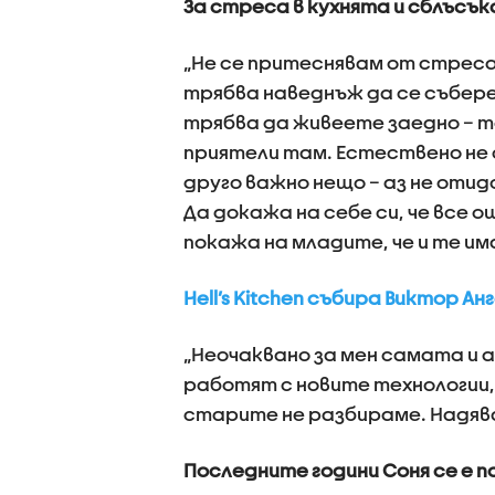
За стреса в кухнята и сблъсъ
„Не се притеснявам от стреса.
трябва наведнъж да се събере
трябва да живеете заедно – т
приятели там. Естествено не с
друго важно нещо – аз не отид
Да докажа на себе си, че все о
покажа на младите, че и те им
Hell’s Kitchen събира Виктор А
„Неочаквано за мен самата и 
работят с новите технологии, 
старите не разбираме. Надявам 
Последните години Соня се е 