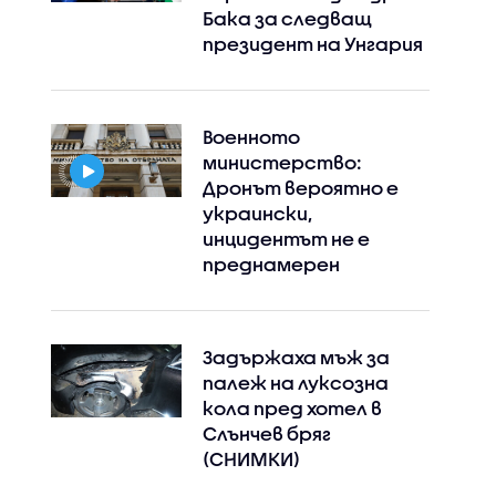
Бака за следващ
президент на Унгария
Военното
министерство:
Дронът вероятно е
украински,
инцидентът не е
преднамерен
Задържаха мъж за
палеж на луксозна
кола пред хотел в
Слънчев бряг
(СНИМКИ)