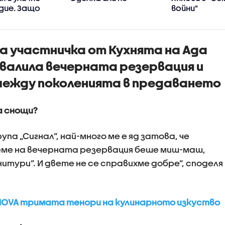
дие. Защо
войни"
се
ха в убийци?
а участничка от Кухнята на Ада
овалила вечерната резервация и
 между поколенията в предаването
а снощи?
рупа „Сигнал“, най-много ме е яд затова, че
реме на вечерната резервация беше миш-маш,
тури“. И двете не се справихме добре“, споделя
на NOVA тримата тенори на кулинарното изкуство