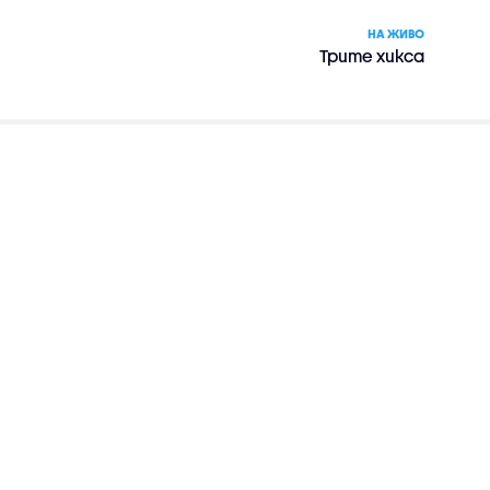
НА ЖИВО
Трите хикса