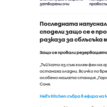
затворени очи
правосъ
децата 
превърна
Последната напуснал
сподели защо се е пр
разказа за сблъсъка
Защо се провали резервацият
„Тъй като аз съм голям фен на г
останаха гладни. Всичко по в
особено нашата станция „Гарни
Соня.
Hell's Kitchen събра в ефира 