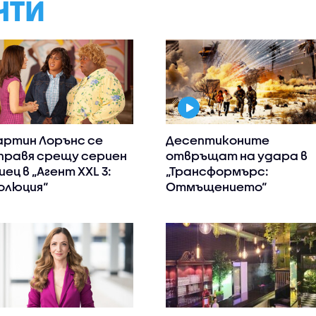
НТИ
ртин Лорънс се
Десептиконите
правя срещу сериен
отвръщат на удара в
иец в „Агент XXL 3:
„Трансформърс:
олюция“
Отмъщението“