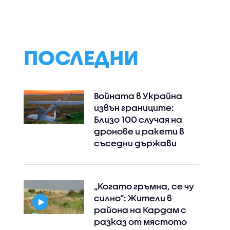
Станимир Гъмов в
не"
„Черешката на
тортата“
ПОСЛЕДНИ
Войната в Украйна
извън границите:
Близо 100 случая на
дронове и ракети в
съседни държави
„Когато гръмна, се чу
силно“: Жители в
района на Кардам с
разказ от мястото