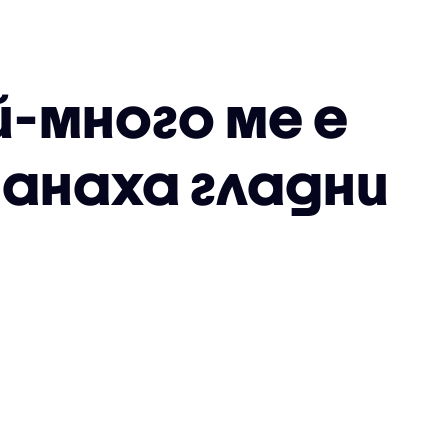
ай-много ме е
танаха гладни