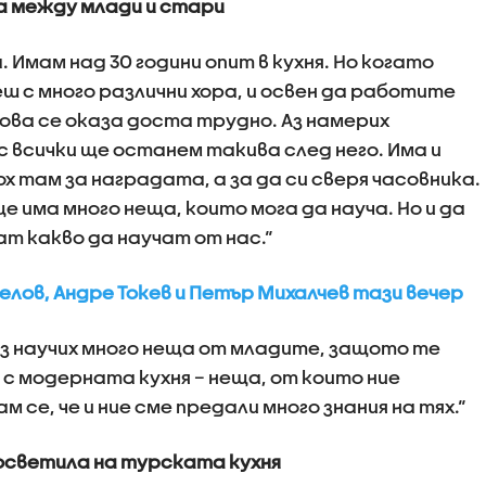
ка между млади и стари
 Имам над 30 години опит в кухня. Но когато
ш с много различни хора, и освен да работите
ова се оказа доста трудно. Аз намерих
 всички ще останем такива след него. Има и
ох там за наградата, а за да си сверя часовника.
ще има много неща, които мога да науча. Но и да
ат какво да научат от нас.“
нгелов, Андре Токев и Петър Михалчев тази вечер
аз научих много неща от младите, защото те
с модерната кухня – неща, от които ние
се, че и ние сме предали много знания на тях.“
посветила на турската кухня