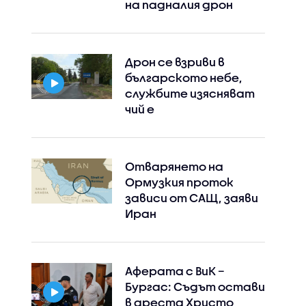
на падналия дрон
Дрон се взриви в
българското небе,
службите изясняват
чий е
Отварянето на
Ормузкия проток
зависи от САЩ, заяви
Иран
Аферата с ВиК –
Бургас: Съдът остави
в ареста Христо