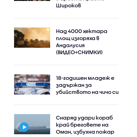
Широков
Над 4000 хектара
площ изгоряха в
Андалусия
(ВИДЕО+СНИМКИ)
18-годишен младеж е
задържан за
убийството на чичо си
Снаряд удари кораб
Instagram
Facebook
край бреговете на
Оман, избухна пожар