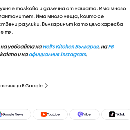
ухня е толкова и далечна от нашата. Има много
 манталитет. Има много неща, които се
ствени разлики. Българинът като цяло харесва
е тя.
 на уебсайта на
Hell’s Kitchen България
, на
FB
 както и на
официалния Instagram
.
зточници в Google
Google News
Youtube
Viber
TikTok