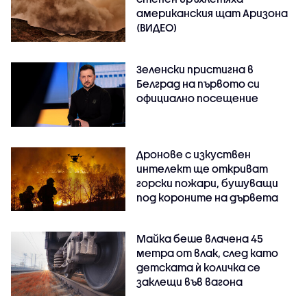
американския щат Аризона
(ВИДЕО)
Зеленски пристигна в
Белград на първото си
официално посещение
Дронове с изкуствен
интелект ще откриват
горски пожари, бушуващи
под короните на дървета
Майка беше влачена 45
метра от влак, след като
детската ѝ количка се
заклещи във вагона