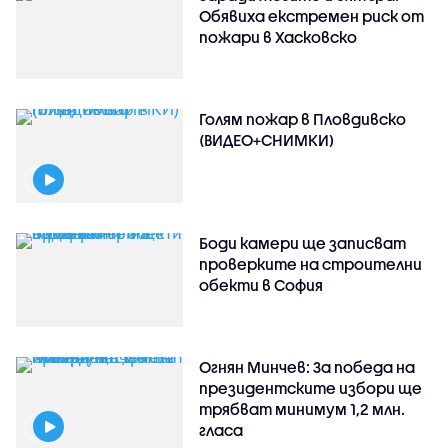
Обявиха екстремен риск от
пожари в Хасковско
Голям пожар в Пловдивско
(ВИДЕО+СНИМКИ)
Боди камери ще записват
проверките на строителни
обекти в София
Огнян Минчев: За победа на
президентските избори ще
трябват минимум 1,2 млн.
гласа