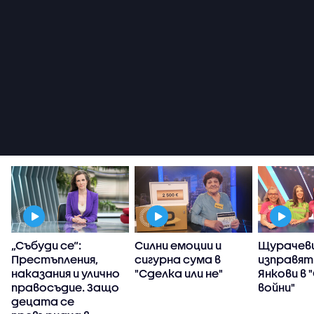
„Събуди се“:
Силни емоции и
Щурачеви
Престъпления,
сигурна сума в
изправят
наказания и улично
"Сделка или не"
Янкови в 
правосъдие. Защо
войни"
децата се