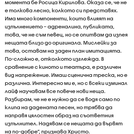
момента бе Росица Кирилова. Оказа се, че не
е толкова лесно, колкото си представях.
Има много компоненти, които влияят на
изпълнението – адреналина, публиката,
това, че не съм певец, но се опитвам да изпея
нещата близо до оригинала. Мислейки за
това, оставам на заден план имитацията.
По-сложно е, отколкото изглежда. В
сравнение с киното и театъра, е различен
вид напрежение. Имаш сценична треска, но е
различна. Интересно ми е, но с всеки изминал
лайф научавам все повече нови неща.
Разбирам, че не е нужно да се водя само по
клипа на дадената песен, но трябва да
направя цялостен образ на съответния
изпълнител. Надявам се нещата да вървят
на по-добре“, признава Христо.