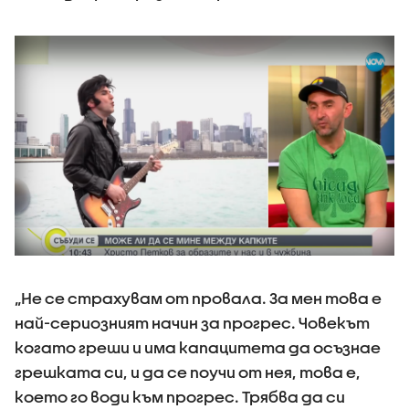
„Не се страхувам от провала. За мен това е
най-сериозният начин за прогрес. Човекът
когато греши и има капацитета да осъзнае
грешката си, и да се поучи от нея, това е,
което го води към прогрес. Трябва да си