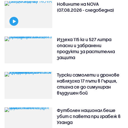
Новините на NOVA
(07.08.2026 - следобедна)
Иззеха 115 кг и 527 литра
опасни и забранени
продукти за растителна
защита
Турски самолети и дронове
навлязоха 17 пъти в Гърция,
стигна се до симулиран
въздушен бой
Футболен национал беше
убит с павета при грабеж в
Уганда