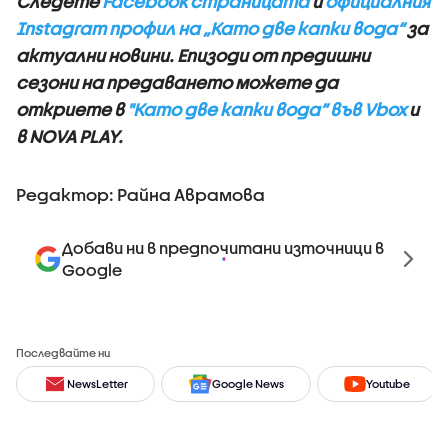
Следете
Facebook страницата
и
официалния
Instagram профил на „Като две капки вода“
за
актуални новини. Епизоди от предишни
сезони на предаването можете да
откриете в
"Като две капки вода” във Vbox
и
в NOVA PLAY.
Редактор: Райна Аврамова
Добави ни в предпочитани източници в
Google
Последвайте ни
NewsLetter
Google News
Youtube