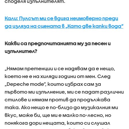
споделя изпълнителят.
Кали: Пулсът ми се вдига неимоверно преди
да изляза на сцената в „Като две капки вода“
Какви са предпочитанията му за песен и
изпълнител?
„Нямам претенции и се надявам да е нещо,
което не е на хиляди години от мен. След
„Depeche mode“, които избрах сам за
първото ми изпълнение, ми се падат различни
стилове и нямам против да продължава
така. Ако нещо е по-близо до музикалния ми
вкус, може би, ще ми е малко по-лесно, но
понякога дори нещата, които си слушал