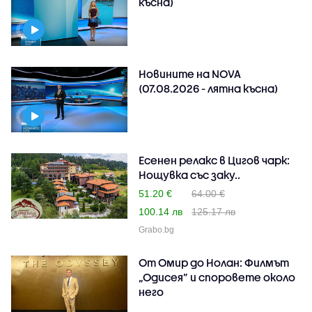
късна)
Новините на NOVA
(07.08.2026 - лятна късна)
Есенен релакс в Цигов чарк:
Нощувка със заку..
51.20 €
64.00 €
100.14 лв
125.17 лв
Grabo.bg
От Омир до Нолан: Филмът
„Одисея” и споровете около
него