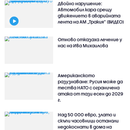
Двойно нарушение:
Автомобил кара срещу
движението в аварийната
лента на АМ „Тракия” (ВИДЕО)
Отново отказаха лечение у
нас на Ива Михаилова
Американското
разузнаване: Русия може да
тества НАТО с ограничена
атака от тази есен до 2029
г.
Над 50 000 евро, злато и
скъпи часовници останали
недокоснати в дома на