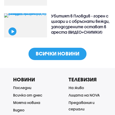
Убитият в Пловдив - горен с
цигари и с обръснати вежди,
заподозрените остават в
ареста (ВИДЕО+СНИМКИ)
ВСИЧКИ НОВИНИ
НОВИНИ
ТЕЛЕВИЗИЯ
Последни
На живо
Всичко от днес
Лицата на NOVA
Моята новина
Предавания и
сериали
Видео