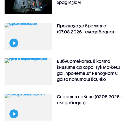
град Изюм
Прогноза за времето
(07.08.2026 - следобедна)
Библиотеката, в която
книгите са хора: Тук можеш
да „прочетеш“ непознат и
да го попиташ всичко
Спортни новини (07.08.2026 -
следобедна)