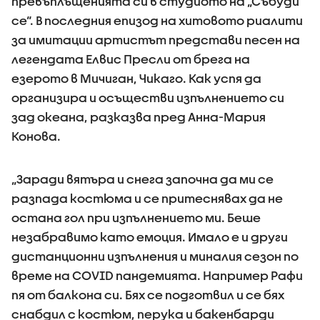
превъплъщенията си в студиото на „Събуди
се“. В последния епизод на хитовото риалити
за имитации артистът представи песен на
легендата Елвис Пресли от брега на
езерото в Мичиган, Чикаго. Как успя да
организира и осъществи изпълнението си
зад океана, разказва пред Анна-Мария
Конова.
„Заради вятъра и снега започна да ми се
разпада костюма и се притеснявах да не
остана гол при изпълнението ми. Беше
незабравимо като емоция. Имало е и други
дистанционни изпълнения и миналия сезон по
време на COVID пандемията. Например Рафи
пя от балкона си. Бях се подготвил и се бях
снабдил с костюм, перука и бакенбарди