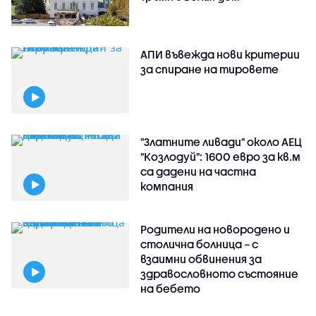
АПИ въвежда нови критерии
за спиране на тировете
"Златните ливади" около АЕЦ
"Козлодуй": 1600 евро за кв.м
са дадени на частна
компания
Родители на новородено и
столична болница – с
взаимни обвинения за
здравословното състояние
на бебето