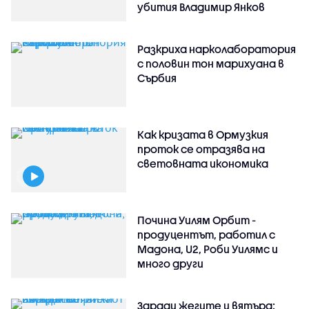
убития Владимир Янков
Разкриха нарколаборатория
с половин тон марихуана в
Сърбия
Как кризата в Ормузкия
проток се отразява на
световната икономика
Почина Уилям Орбит -
продуцентът, работил с
Мадона, U2, Роби Уилямс и
много други
Заради жегите и вятъра: