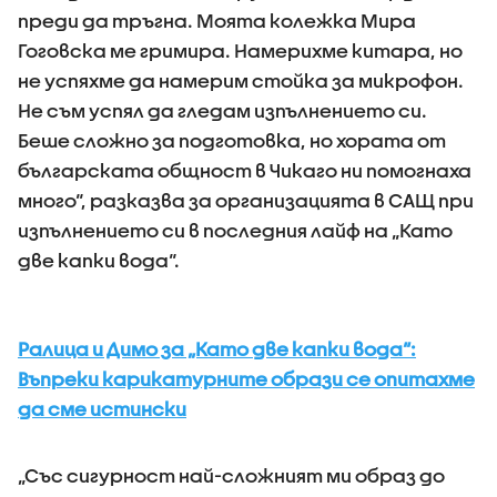
преди да тръгна. Моята колежка Мира
Гоговска ме гримира. Намерихме китара, но
не успяхме да намерим стойка за микрофон.
Не съм успял да гледам изпълнението си.
Беше сложно за подготовка, но хората от
българската общност в Чикаго ни помогнаха
много“, разказва за организацията в САЩ при
изпълнението си в последния лайф на „Като
две капки вода“.
Ралица и Димо за „Като две капки вода“:
Въпреки карикатурните образи се опитахме
да сме истински
„Със сигурност най-сложният ми образ до