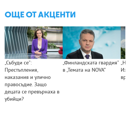
ОЩЕ ОТ АКЦЕНТИ
„Събуди се“:
„Финландската гвардия“
„Ни
Престъпления,
в „Темата на NOVA”
Изк
наказания и улично
вра
правосъдие. Защо
децата се превърнаха в
убийци?