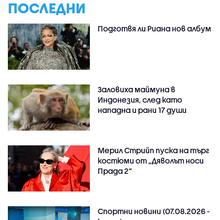
ПОСЛЕДНИ
Подготвя ли Риана нов албум
Заловиха маймуна в
Индонезия, след като
нападна и рани 17 души
Мерил Стрийп пуска на търг
костюми от „Дяволът носи
Прада 2“
Спортни новини (07.08.2026 -