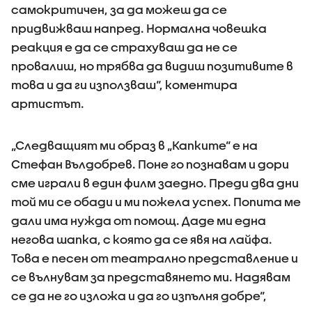
самокритичен, за да можеш да се
придвижваш напред. Нормална човешка
реакция е да се страхуваш да не се
провалиш, но трябва да видиш позитивите в
това и да ги използваш“, коментира
артистът.
„Следващият ми образ в „Капките“ е на
Стефан Вълдобрев. Поне го познавам и дори
сме играли в един филм заедно. Преди два дни
той ми се обади и ми пожела успех. Попита ме
дали има нужда от помощ. Даде ми една
негова шапка, с която да се явя на лайфа.
Това е песен от театрално представление и
се вълнувам за представянето ми. Надявам
се да не го изложа и да го изпълня добре“,