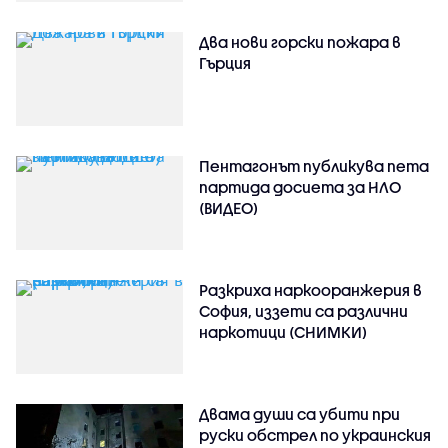
Два нови горски пожара в
Гърция
Пентагонът публикува пета
партида досиета за НЛО
(ВИДЕО)
Разкриха наркооранжерия в
София, иззети са различни
наркотици (СНИМКИ)
Двама души са убити при
руски обстрeл по украинския