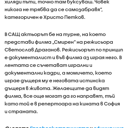
хиляди пъти, точно там буксуваш. Човек
никога не трябва да се самозабравя“,
категоричен е Христо Петков.
В САЩ актьорът бе на турне, на което
представи филма „Смирен“ на режисьора
Светослав Драганов. Режисьорът по принцип
е документалист и във филма аз играя него. В
лентата се съчетават игрални и
документални кадри, а момичето, което
играе дъщеря му е неговата истинска
дъщеря в живота. Желаещите да видят
филма, все още могат да го направят, тъй
като той е в репертоара на кината в София
и страната.