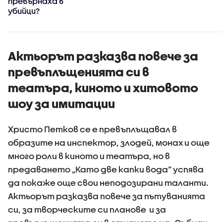
превърнаха в
убийци?
Актьорът разказва повече за
превъплъщенията си в
театъра, киното и хитовото
шоу за имитации
Христо Петков се е превъплъщавал в
образите на инспектор, злодей, монах и още
много роли в киното и театъра, но в
предаването „Като две капки вода“ успява
да покаже още свои неподозирани таланти.
Актьорът разказва повече за пътуванията
си, за творческите си планове и за