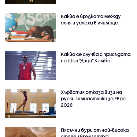
Каква е връзката между
съня и успеха в училище
Какво се случва с присъдата
на Шон "Диди" Комбс
Хърватия отказа визи на
руски гимнастички за Евро
2026
Пясъчни бури от най-висока
степен връхлетяха