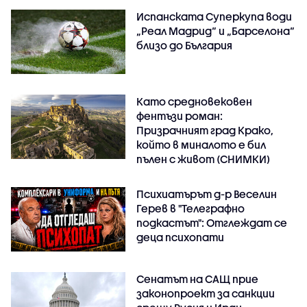
Испанската Суперкупа води
„Реал Мадрид“ и „Барселона“
близо до България
Като средновековен
фентъзи роман:
Призрачният град Крако,
който в миналото е бил
пълен с живот (СНИМКИ)
Психиатърът д-р Веселин
Герев в "Телеграфно
подкастът": Отглеждат се
деца психопати
Сенатът на САЩ прие
законопроект за санкции