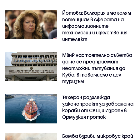
Йотова: България има голям
потенциал в сферата на
информационните
технологии и изкуствения
интелект
МВнР настоятелно съветва
да не се предприемат
неотложни пътувания до
Куба, в това число с цел
туризъм
Техеран разглежда
законопроект за забрана на
кораби от САЩ и Израел в
Ормузкия проток
Бомба взриви микробус край