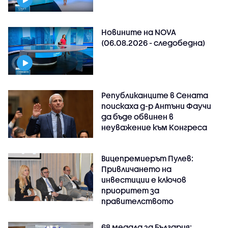
Новините на NOVA
(06.08.2026 - следобедна)
Републиканците в Сената
поискаха д-р Антъни Фаучи
да бъде обвинен в
неуважение към Конгреса
Вицепремиерът Пулев:
Привличането на
инвестиции е ключов
приоритет за
правителството
68 медала за България: