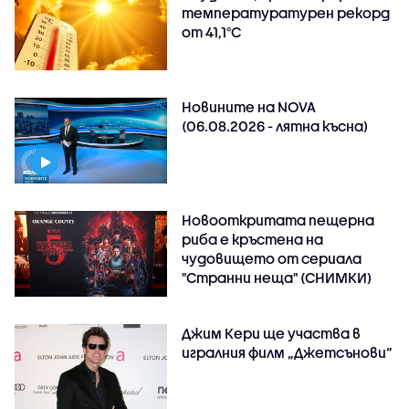
температуратурен рекорд
от 41,1°C
Новините на NOVA
(06.08.2026 - лятна късна)
Новооткритата пещерна
риба е кръстена на
чудовището от сериала
"Странни неща" (СНИМКИ)
Джим Кери ще участва в
игралния филм „Джетсънови“