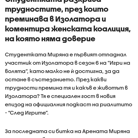
трудностите, през които
преминава в Изолатора и
коментира женската коалиция,
на която няма доверие
Студентката Миряна е първият отпаднал
участник от Изолатора в сезон 6 на “Игри на
волята”, като малко не ѝ достигна, за да
остане в състезанието. През какви
трудности премина тя и какъв е животът в
Изолатора? Тя е специален гост в новия
епизод на официалния подкаст на риалитито
- “След Игрите”.
За последната си битка на Арената Миряна