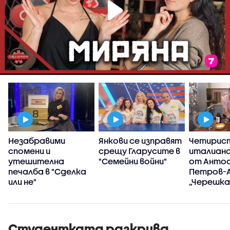
Незабравими
Янкови се изправят
Четирис
спомени и
срещу Гларусите в
италианс
утешителна
"Семейни войни"
от Анто
печалба в "Сделка
Петров-А
или не"
„Черешка
тортат
Студентката разкрива