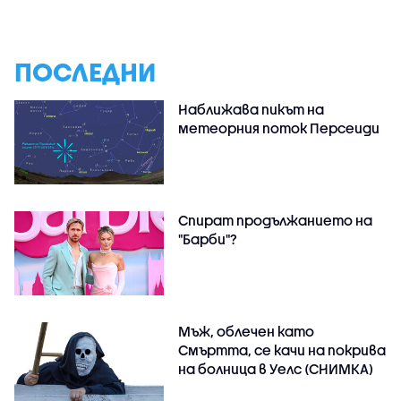
ПОСЛЕДНИ
Наближава пикът на
метеорния поток Персеиди
Спират продължанието на
"Барби"?
Мъж, облечен като
Смъртта, се качи на покрива
на болница в Уелс (СНИМКА)