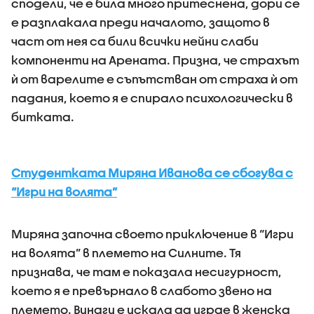
сподели, че е била много притеснена, дори се
е разплакала преди началото, защото в
част от нея са били всички нейни слаби
компоненти на Арената. Призна, че страхът
ѝ от варелите е съпътстван от страха ѝ от
падания, което я е спирало психологически в
битката.
Студентката Миряна Иванова се сбогува с
“Игри на волята”
Миряна започна своето приключение в “Игри
на волята” в племето на Силните. Тя
признава, че там е показала несигурност,
което я е превърнало в слабото звено на
племето. Винаги е искала да играе в женска