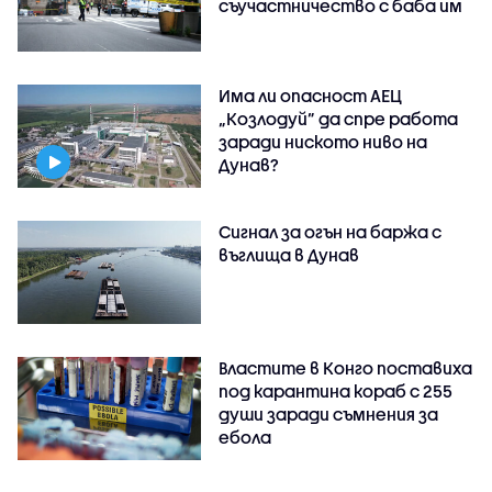
съучастничество с баба им
Има ли опасност АЕЦ
„Козлодуй” да спре работа
заради ниското ниво на
Дунав?
Сигнал за огън на баржа с
въглища в Дунав
Властите в Конго поставиха
под карантина кораб с 255
души заради съмнения за
ебола