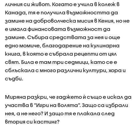
личния си живот. Когато е учила в колеж в
Канада, тя е получила възможността да
замине на доброволческа мисия в Кения, но не
е имала финансовата възможност да
замине. Събира средствата за нея и още
едно момиче, благодарение на кулинарна
книга, в която е събрала рецепти от цял
свят. Била е там три седмици, като се е
сблъскала с много различни култури, хора и
съдби.
Миряна разкри, че гаджето ѝ също е искал да
участва в “Игри на волята”. Защо са избрали
нея, а не него? И защо тя е плакала след
втория си кастинг?