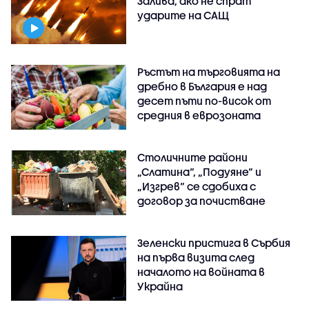
Залива, ако не спрат
ударите на САЩ
Ръстът на търговията на
дребно в България е над
десет пъти по-висок от
средния в еврозоната
Столичните райони
„Слатина“, „Подуяне“ и
„Изгрев“ се сдобиха с
договор за почистване
Зеленски пристига в Сърбия
на първа визита след
началото на войната в
Украйна