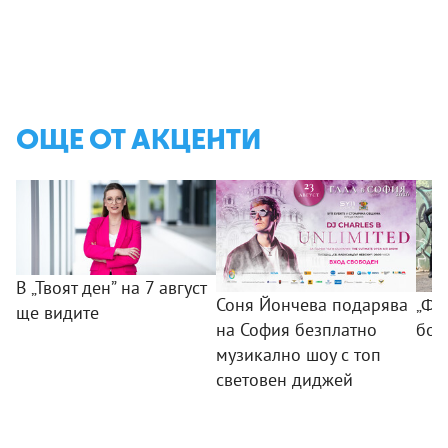
ОЩЕ ОТ АКЦЕНТИ
В „Твоят ден” на 7 август
Соня Йончева подарява
„ФБ
ще видите
на София безплатно
бом
музикално шоу с топ
световен диджей