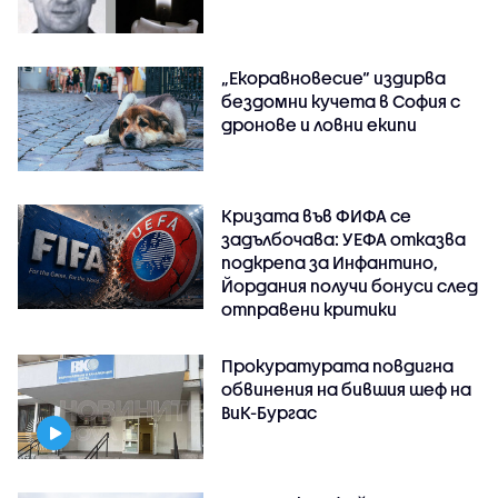
„Екоравновесие“ издирва
бездомни кучета в София с
дронове и ловни екипи
Кризата във ФИФА се
задълбочава: УЕФА отказва
подкрепа за Инфантино,
Йордания получи бонуси след
отправени критики
Прокуратурата повдигна
обвинения на бившия шеф на
ВиК-Бургас