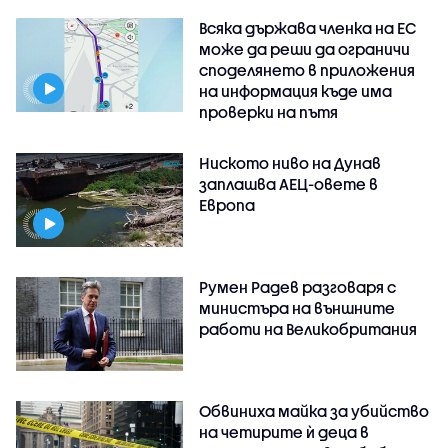
Всяка държава членка на ЕС
може да реши да ограничи
споделянето в приложения
на информация къде има
проверки на пътя
Ниското ниво на Дунав
заплашва АЕЦ-овете в
Европа
Румен Радев разговаря с
министъра на външните
работи на Великобритания
Обвиниха майка за убийство
на четирите ѝ деца в