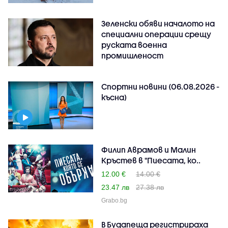
Зеленски обяви началото на
специални операции срещу
руската военна
промишленост
Спортни новини (06.08.2026 -
късна)
Филип Аврамов и Малин
Кръстев в "Пиесата, ко..
12.00 €
14.00 €
23.47 лв
27.38 лв
Grabo.bg
В Будапеща регистрираха