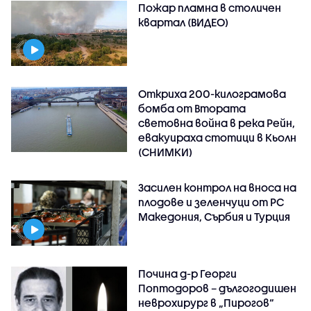
Пожар пламна в столичен
квартал (ВИДЕО)
Откриха 200-килограмова
бомба от Втората
световна война в река Рейн,
евакуираха стотици в Кьолн
(СНИМКИ)
Засилен контрол на вноса на
плодове и зеленчуци от РС
Македония, Сърбия и Турция
Почина д-р Георги
Поптодоров – дългогодишен
неврохирург в „Пирогов“