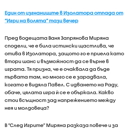
Един от изгнаниците в Изолатора отпада от
“Игри на волята” тази вечер
Пред водещата Ваня Запрянова Миряна
сподели, че е била истински щастлива, че
отива в Изолатора, защото го е приела като
втори шанс и възможност да се върне в
играта. Тя призна, че е очаквала да бъде
първата там, но много се е зарадвала,
когато е видяла Павел. С идването на Раду,
обаче, цялата игра ѝ се е объркала. Какво
стои всъщност зад напрежението между
нея и молдовеца?
В “След Игрите” Миряна разказа повече и за