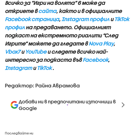
Всичко за “Игри на волята” 6 може да
откриете в
сайта
, както и в официалните
Facebook страница
,
Instagram профил
и
TikTok
профил
на предаването. Официалният
подкаст на екстремното риалити “След
Игрите” можете да гледате в
Nova Play
,
Vbox7
и
YouTube
и следете всичко най-
интересно за подкаста във
Facebook
,
Instagram
и
TikTok
.
Редактор: Райна Аврамова
Добави ни в предпочитани източници в
Google
Последвайте ни