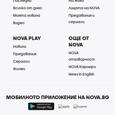
Последни
На живо
Всичко от днес
Лицата на NOVA
Моята новина
Предавания и
сериали
Видео
NOVA PLAY
ОЩЕ ОТ
NOVA
Новини
NOVA
Предавания
отговорност
Сериали
NOVA Кариери
Филми
News in English
МОБИЛНОТО ПРИЛОЖЕНИЕ НА NOVA.BG