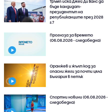
Тръмп иска Джей Ди Ванс да
бъде кандидат-
президентът на
републиканците през 2028
г.?
Прогноза за времето
(06.08.2026 - следобедна)
Оранжев и жълт код за
опасни жеги за почти цяла
България в петък
Спортни новини (06.08.2026 -
следобедна)