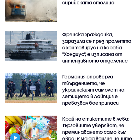
сирийската столица
Френска гражданка,
заразила се през пролетта
с хантавирус на кораба
"Хондиус", е изписана от
интензивното отделение
Германия опроверга
твърдението, че
украинският самолет на
летището в Лайпциг е
превозвал боеприпаси
Край на етикетите в лева:
Търговците уверяват, че
преминаването само към
евро няма да вдигне цените