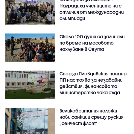
Наградиха учениците ни с
отличия от международни
олимпиади
Около 100 души са загинали
по време на масовото
нахлуване в Сеута
Спор за Пловдивския панаир:
ПП настоява за незабавни
действия, финансовото
министерство чака съда
Великобритания наложи
нови санкции срещу руския
„сенчест флот“