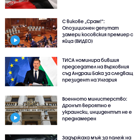
С викове „Срам!“:
Опозиционен депутат
замери косовския премиер с
яйца (ВИДЕО)
ТИСА номинира бившия
председател на Върховния
съд Андраш Бака за следващ
президент на Унгария
Военното министерство:
Дронът вероятно е
украински, инцидентът не е
преднамерен
Задържаха мъж за палеж на