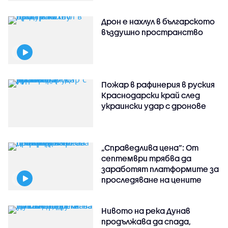
Дрон е нахлул в българското
въздушно пространство
Пожар в рафинерия в руския
Краснодарски край след
украински удар с дронове
„Справедлива цена“: От
септември трябва да
заработят платформите за
проследяване на цените
Нивото на река Дунав
продължава да спада,