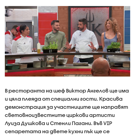
В ресторанта на шеф Виктор Ангелов ще има
и цяла плеяда от специални гости. Красива
демонстрация за участниците ще направят
световноизвестните циркови артисти
Луиза Душкова и Стенли Пагани. Във VIP
сепаретата на двете кухни пък ще се