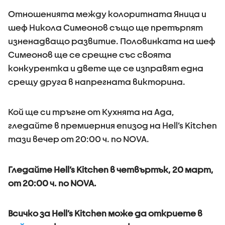
Отношенията между колоритната Яница и
шеф Никола Симеонов също ще претърпят
изненадващо развитие. Половинката на шеф
Симеонов ще се срещне със своята
конкурентка и двете ще се изправят една
срещу друга в напрегната викторина.
Кой ще си тръгне от Кухнята на Ада,
гледайте в премиерния епизод на Hell’s Kitchen
тази вечер от 20:00 ч. по NOVA.
Гледайте Hell’s Kitchen в четвъртък, 20 март,
от 20:00 ч. по NOVA.
Всичко за Hell’s Kitchen може да откриете в