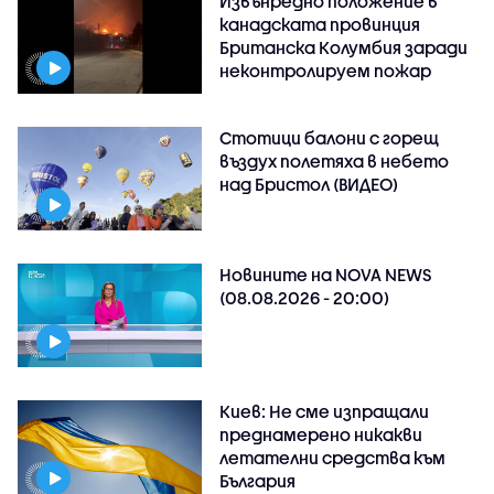
Извънредно положение в
канадската провинция
Британска Колумбия заради
неконтролируем пожар
Стотици балони с горещ
въздух полетяха в небето
над Бристол (ВИДЕО)
Новините на NOVA NEWS
(08.08.2026 - 20:00)
Киев: Не сме изпращали
преднамерено никакви
летателни средства към
България