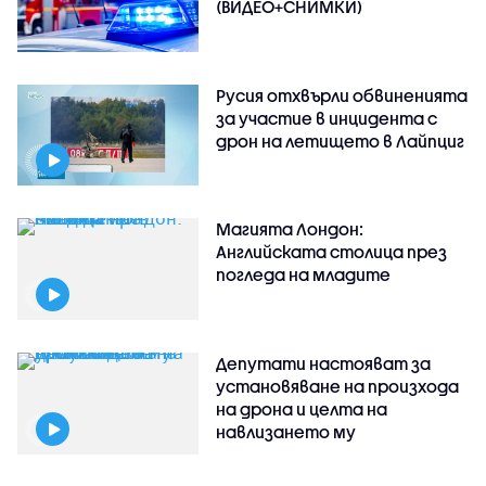
(ВИДЕО+СНИМКИ)
Русия отхвърли обвиненията
за участие в инцидента с
дрон на летището в Лайпциг
Магията Лондон:
Английската столица през
погледа на младите
Депутати настояват за
установяване на произхода
на дрона и целта на
навлизането му