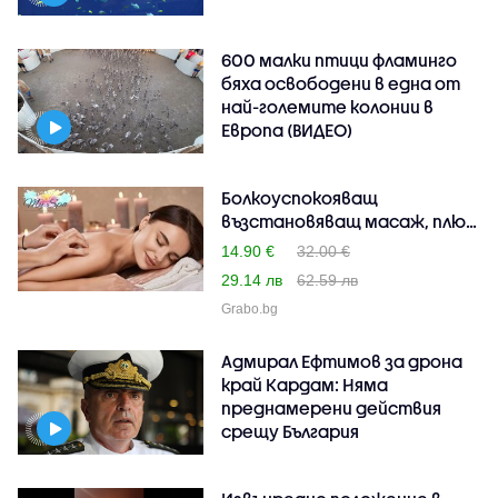
600 малки птици фламинго
бяха освободени в една от
най-големите колонии в
Европа (ВИДЕО)
Болкоуспокояващ
възстановяващ масаж, плюс
ре..
14.90 €
32.00 €
29.14 лв
62.59 лв
Grabo.bg
Адмирал Ефтимов за дрона
край Кардам: Няма
преднамерени действия
срещу България