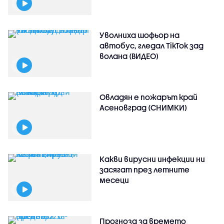
Уволниха шофьор на
автобус, гледал TikTok зад
волана (ВИДЕО)
Овладян е пожарът край
Асеновград (СНИМКИ)
Какви вирусни инфекции ни
засягат през летните
месеци
Прогноза за времето