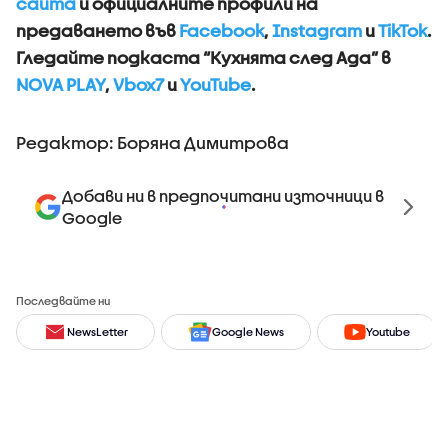
сайта
и официалните профили на
предаването във
Facebook
,
Instagram
и
TikTok
.
Гледайте подкаста “Кухнята след Ада” в
NOVA PLAY
,
Vbox7
и
YouTube
.
Редактор: Боряна Димитрова
Добави ни в предпочитани източници в
Google
Последвайте ни
NewsLetter
Google News
Youtube