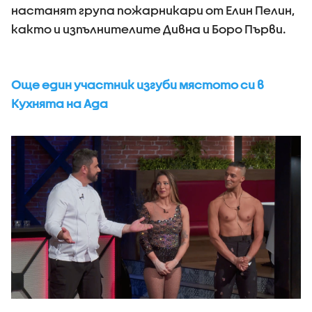
настанят група пожарникари от Елин Пелин,
както и изпълнителите Дивна и Боро Първи.
Още един участник изгуби мястото си в
Кухнята на Ада