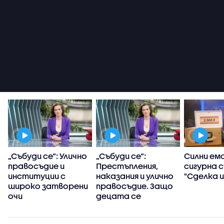
т
„Събуди се“: Улично
„Събуди се“:
Силни емо
правосъдие и
Престъпления,
сигурна с
институции с
наказания и улично
"Сделка и
широко затворени
правосъдие. Защо
очи
децата се
превърнаха в
убийци?