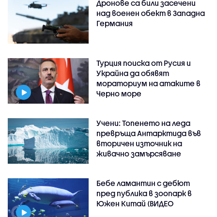
Дронове са били засечени
над военен обект в Западна
Германия
Турция поиска от Русия и
Украйна да обявят
мораториум на атаките в
Черно море
Учени: Топенето на леда
превръща Антарктида във
вторичен източник на
живачно замърсяване
Бебе ламантин с дебют
пред публика в зоопарк в
Южен Китай (ВИДЕО