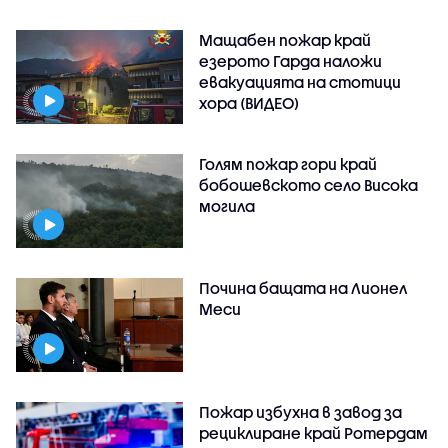
Мащабен пожар край
езерото Гарда наложи
евакуацията на стотици
хора (ВИДЕО)
Голям пожар гори край
бобошевското село Висока
могила
Почина бащата на Лионел
Меси
Пожар избухна в завод за
рециклиране край Ротердам