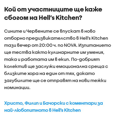
Кой от участниците ще каже
сбогом на Hell’s Kitchen?
Сините и Червените се впускат в ново
отборно предизвикателство в Hell’s Kitchen
тази вечер от 20:00 ч. по NOVA. Изпитанието
ще тества както кулинарните им умения,
така и работата им в екип. По-добрият
колектив ще заслужи емоционална среща с
близките хора на един от тях, докато
загубилите ще се отправят на нови тежки
номинации.
Христо, Филип и Бачорски с коментари за
най-любопитното в Hell’s Kitchen