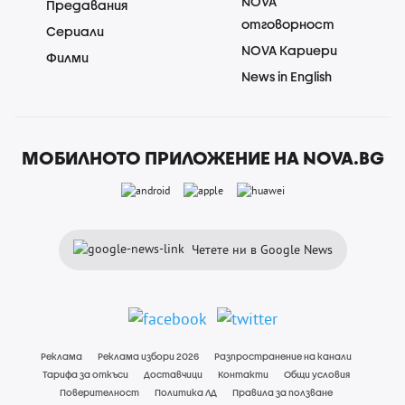
NOVA
Предавания
отговорност
Сериали
NOVA Кариери
Филми
News in English
МОБИЛНОТО ПРИЛОЖЕНИЕ НА NOVA.BG
Четете ни в Google News
Реклама
Реклама избори 2026
Разпространение на канали
Тарифа за откъси
Доставчици
Контакти
Общи условия
Поверителност
Политика ЛД
Правила за ползване