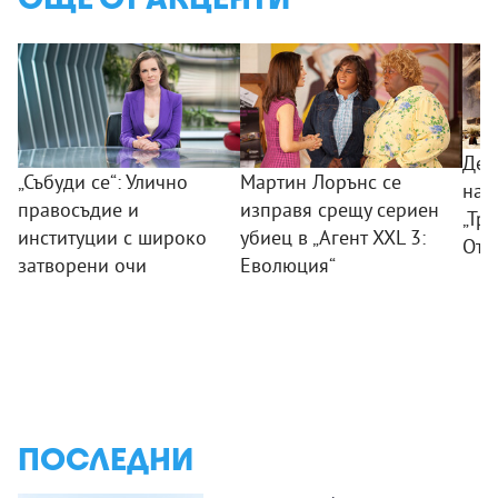
Дес
„Събуди се“: Улично
Мартин Лорънс се
на 
правосъдие и
изправя срещу сериен
„Тр
институции с широко
убиец в „Агент XXL 3:
Отм
затворени очи
Еволюция“
ПОСЛЕДНИ