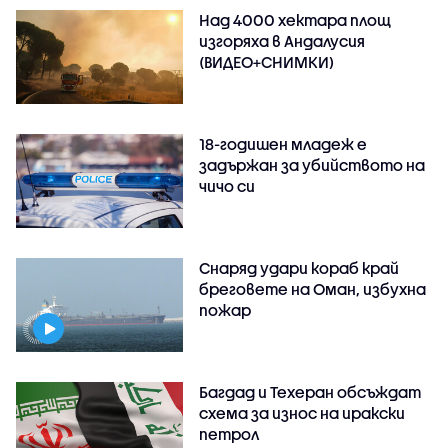
Над 4000 хектара площ
изгоряха в Андалусия
(ВИДЕО+СНИМКИ)
18-годишен младеж е
задържан за убийството на
чичо си
Снаряд удари кораб край
бреговете на Оман, избухна
пожар
Багдад и Техеран обсъждат
схема за износ на иракски
петрол