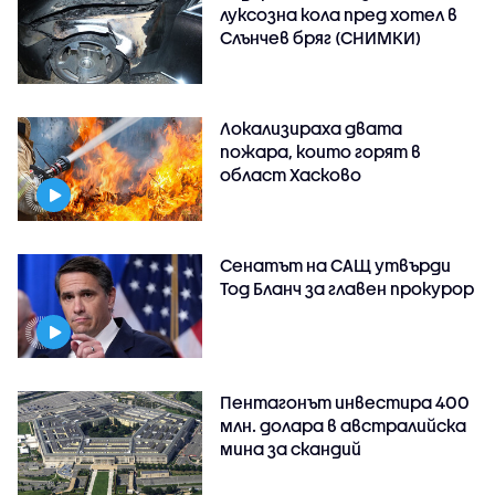
луксозна кола пред хотел в
Слънчев бряг (СНИМКИ)
Локализираха двата
пожара, които горят в
област Хасково
Сенатът на САЩ утвърди
Тод Бланч за главен прокурор
Пентагонът инвестира 400
млн. долара в австралийска
мина за скандий