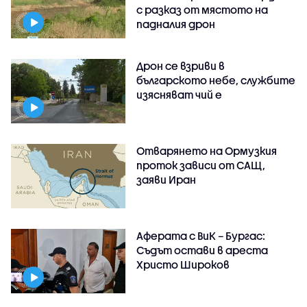
с разказ от мястото на
падналия дрон
Дрон се взриви в
българското небе, службите
изясняват чий е
Отварянето на Ормузкия
проток зависи от САЩ,
заяви Иран
Аферата с ВиК – Бургас:
Съдът остави в ареста
Христо Широков