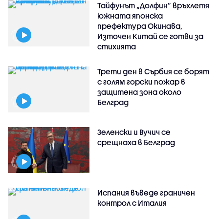
Тайфунът „Долфин” връхлетя
южната японска
префектура Окинава,
Източен Китай се готви за
стихията
Трети ден в Сърбия се борят
с голям горски пожар в
защитена зона около
Белград
Зеленски и Вучич се
срещнаха в Белград
Испания въведе граничен
контрол с Италия