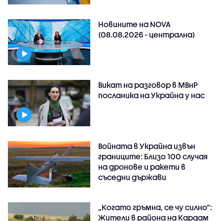
Новините на NOVA
(08.08.2026 - централна)
Викат на разговор в МВнР
посланика на Украйна у нас
Войната в Украйна извън
границите: Близо 100 случая
на дронове и ракети в
съседни държави
„Когато гръмна, се чу силно“:
Жители в района на Кардам